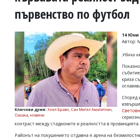
УКРАЙНА
първенство по футбол
СПОРТ
РАЗСЛЕДВАНЕ
БИЗНЕС
14 Юни 
ЮГ
Автор:
Убиха к
Управители:
Веселин
Показно
Василев,
събитие
email:
криза съ
v.vasilev@flagman.bg
Катя
оглавяв
Касабова,
еmail:
k.kassabova@flagman.bg
Според 
извърше
Главен
Ключови думи:
Хоел Браво
,
Сан Мигел Аматитлан
,
Световн
редактор:
Оахака
,
новини
сериозн
Иван
контраст между стадионите и реалността в провинцията.
Колев,
email:
Районът на покушението отдавна е арена на безмилостн
office@flagman.bg