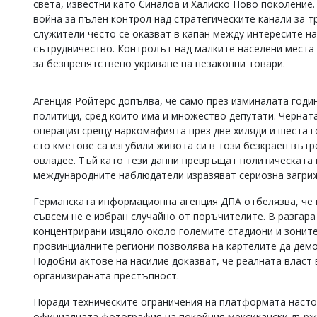
света, известни като Синалоа и Халиско Ново поколение
Коментарите
война за пълен контрол над стратегическите канали за т
под
служители често се оказват в капан между интересите на
статиите
сътрудничество. Контролът над малките населени места
се
за безпрепятствено укриване на незаконни товари.
въвеждат
от
читателите
Агенция Ройтерс допълва, че само през изминалата годи
и
политици, сред които има и множество депутати. Чернат
редакцията
не
операция срещу наркомафията през две хиляди и шеста г
носи
сто кметове са изгубили живота си в този безкраен вът
отговорност
овладее. Тъй като тези данни превръщат политическата 
за
международните наблюдатели изразяват сериозна загри
тях!
Ако
Германската информационна агенция ДПА отбелязва, че
откриете
съвсем не е избран случайно от поръчителите. В разгара
обиден
концентрирани изцяло около големите стадиони и зоните
за
вас
провинциалните региони позволява на картелите да демо
коментар,
Подобни актове на насилие доказват, че реалната власт 
моля
организираната престъпност.
сигнализирайте
ни!
Поради техническите ограничения на платформата насто
официалната фотография на покойния мексикански държа