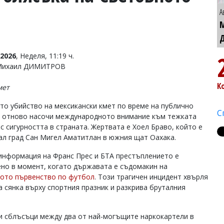
А
2026
, Неделя, 11:19 ч.
 Михаил ДИМИТРОВ
К
мет
то убийство на мексикански кмет по време на публично
С
 отново насочи международното внимание към тежката
с сигурността в страната. Жертвата е Хоел Браво, който е
ал град Сан Мигел Аматитлан в южния щат Оахака.
информация на Франс Прес и БТА престъплението е
но в момент, когато държавата е съдомакин на
ото първенство по футбол
. Този трагичен инцидент хвърля
а сянка върху спортния празник и разкрива бруталния
и сблъсъци между два от най-могъщите наркокартели в