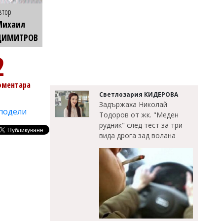
втор
Михаил
ДИМИТРОВ
2
оментара
Светлозария КИДЕРОВА
Задържаха Николай
подели
Тодоров от жк. "Меден
рудник" след тест за три
вида дрога зад волана