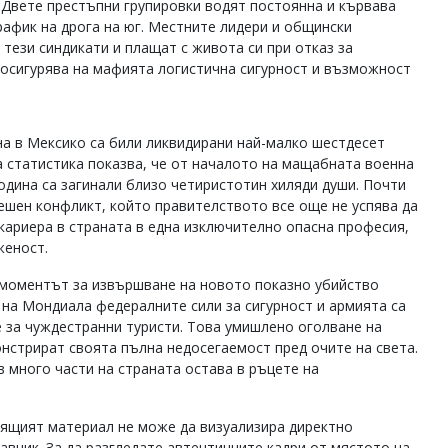
. Двете престъпни групировки водят постоянна и кървава
рафик на дрога на юг. Местните лидери и общински
 тези синдикати и плащат с живота си при отказ за
 осигурява на мафията логистична сигурност и възможност
на в Мексико са били ликвидирани най-малко шестдесет
а статистика показва, че от началото на мащабната военна
одина са загинали близо четиристотин хиляди души. Почти
решен конфликт, който правителството все още не успява да
кариера в страната в една изключително опасна професия,
женост.
 моментът за извършване на новото показно убийство
 на Мондиала федералните сили за сигурност и армията са
 за чуждестранни туристи. Това умишлено оголване на
нстрират своята пълна недосегаемост пред очите на света.
в много части на страната остава в ръцете на
ящият материал не може да визуализира директно
вник. За да разгледате автентичните кадри от мястото на