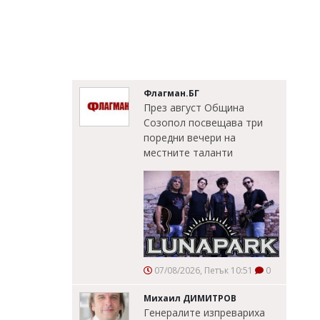
Флагман.БГ
През август Община
Созопол посвещава три
поредни вечери на
местните таланти
07/08/2026, Петък 10:51
0
Михаил ДИМИТРОВ
Генералите изпревариха