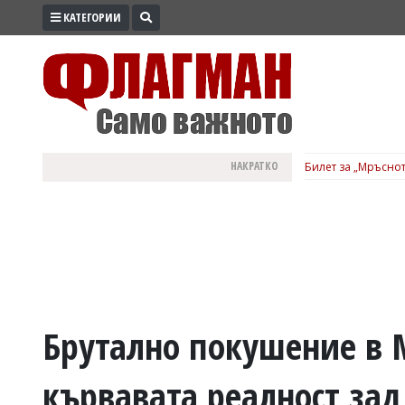
КАТЕГОРИИ
ПРОМО
ЗОНА
ИЗБОРИ
2026
ПРАКТИЧНО
НАКРАТКО
Билет за „Мръснот
КУЛТУРА
ЗДРАВЕ
ПОЛИТИКА
ОБЩИНИ
ОБЩЕСТВО
ЛАЙФСТАЙЛ
Брутално покушение в 
ВОЙНАТА
кървавата реалност зад
В