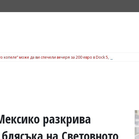
о копеле“ може да ви спечели вечеря за 200 евро в Dock 5, вижте подробн
Мексико разкрива
 блясъка на Световното