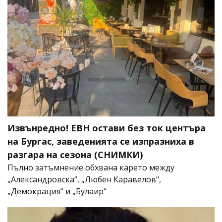
Извънредно! ЕВН остави без ток центъра
на Бургас, заведенията се изпразниха в
разгара на сезона (СНИМКИ)
Пълно затъмнение обхвана карето между
„Александровска“, „Любен Каравелов“,
„Демокрация“ и „Булаир“