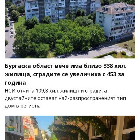
Бургаска област вече има близо 338 хил.
жилища, сградите се увеличиха с 453 за
година
НСИ отчита 109,8 хил. жилищни сгради, а
двустайните остават най-разпространеният тип
дом в региона