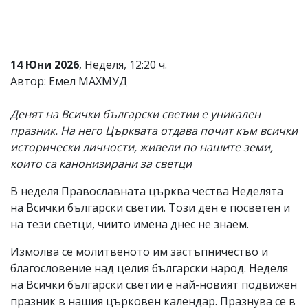
Коментарите
под
статиите
се
14 Юни 2026
, Неделя, 12:20 ч.
въвеждат
от
Автор: Емел МАХМУД
читателите
и
Денят на Всички български светии е уникален
редакцията
не
празник. На него Църквата отдава почит към всички
носи
исторически личности, живели по нашите земи,
отговорност
които са канонизирани за светци
за
тях!
Ако
В неделя Православната църква чества Неделята
откриете
на Всички български светии. Този ден е посветен и
обиден
на тези светци, чиито имена днес не знаем.
за
вас
Измолва се молитвеното им застъпничество и
коментар,
моля
благословение над целия български народ. Неделя
сигнализирайте
на Всички български светии е най-новият подвижен
ни!
празник в нашия църковен календар. Празнува се в