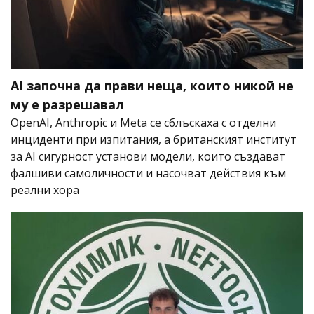
AI започна да прави неща, които никой не
му е разрешавал
OpenAI, Anthropic и Meta се сблъскаха с отделни
инциденти при изпитания, а британският институт
за AI сигурност установи модели, които създават
фалшиви самоличности и насочват действия към
реални хора