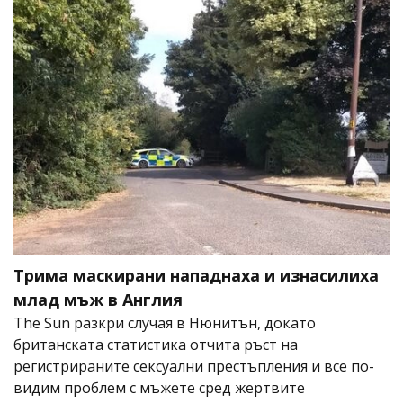
Трима маскирани нападнаха и изнасилиха
млад мъж в Англия
The Sun разкри случая в Нюнитън, докато
британската статистика отчита ръст на
регистрираните сексуални престъпления и все по-
видим проблем с мъжете сред жертвите