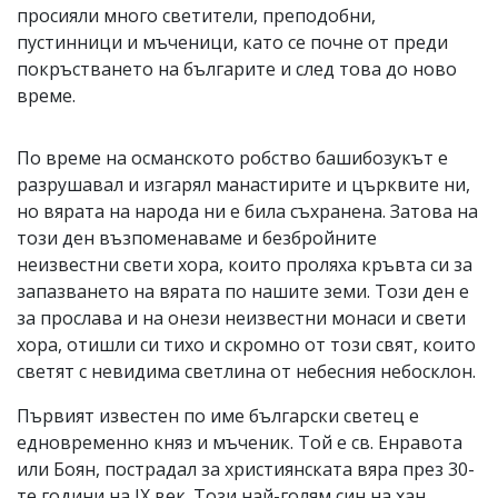
просияли много светители, преподобни,
пустинници и мъченици, като се почне от преди
покръстването на българите и след това до ново
време.
По време на османското робство башибозукът е
разрушавал и изгарял манастирите и църквите ни,
но вярата на народа ни е била съхранена. Затова на
този ден възпоменаваме и безбройните
неизвестни свети хора, които проляха кръвта си за
запазването на вярата по нашите земи. Този ден е
за прослава и на онези неизвестни монаси и свети
хора, отишли си тихо и скромно от този свят, които
светят с невидима светлина от небесния небосклон.
Първият известен по име български светец е
едновременно княз и мъченик. Той е св. Енравота
или Боян, пострадал за християнската вяра през 30-
те години на IХ век. Този най-голям син на хан