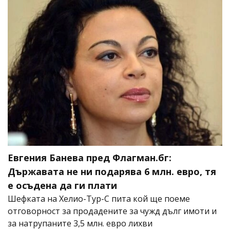
Евгения Банева пред Флагман.бг:
Държавата не ни подарява 6 млн. евро, тя
е осъдена да ги плати
Шефката на Хелио-Тур-С пита кой ще поеме
отговорност за продадените за чужд дълг имоти и
за натрупаните 3,5 млн. евро лихви