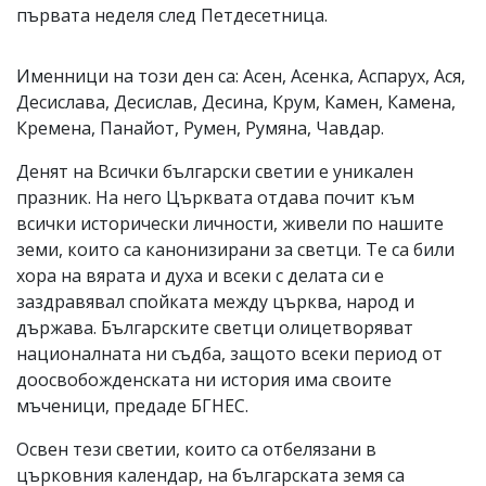
първата неделя след Петдесетница.
Именници на този ден са: Асен, Асенка, Аспарух, Ася,
Десислава, Десислав, Десина, Крум, Камен, Камена,
Кремена, Панайот, Румен, Румяна, Чавдар.
Денят на Всички български светии е уникален
празник. На него Църквата отдава почит към
всички исторически личности, живели по нашите
земи, които са канонизирани за светци. Те са били
хора на вярата и духа и всеки с делата си е
заздравявал спойката между църква, народ и
държава. Българските светци олицетворяват
националната ни съдба, защото всеки период от
доосвобожденската ни история има своите
мъченици, предаде БГНЕС.
Освен тези светии, които са отбелязани в
църковния календар, на българската земя са