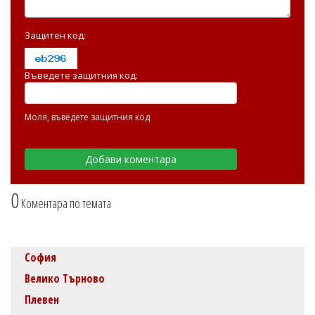
Защитен код:
Въведете защитния код:
Моля, въведете защитния код
0
Коментара по темата
София
Велико Търново
Плевен