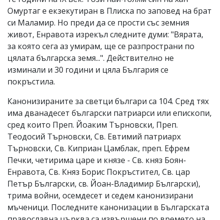
Омуртаг е екзекутиран в Плиска по заповед на брат
си Маламир. Но преди да се прости със земния
живот, Енравота изрекъл следните думи: "Вярата,
за която сега аз умирам, ще се разпространи по
цялата българска земя...". Действително не
изминали и 30 години и цяла България се
покръстила.
Канонизираните за светци българи са 104. Сред тях
има дванадесет български патриарси или епископи,
сред които Преп. Йоаким Търновски, Преп.
Теодосий Търновски, Св. Евтимий патриарх
Търновски, Св. Киприан Цамблак, преп. Ефрем
Печки, четирима царе и князе - Св. княз Боян-
Енравота, Св. Княз Борис Покръстител, Св. цар
Петър Български, св. Йоан-Владимир Български),
трима войни, осемдесет и седем канонизирани
мъченици. Последните канонизации в Българската
православна църква са извършени по времето на