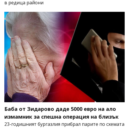
в редица райони
Баба от Зидарово даде 5000 евро на ало
измамник за спешна операция на близък
23-годишният бургазлия прибрал парите по схемата