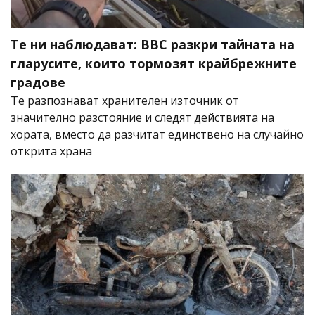
Те ни наблюдават: BBC разкри тайната на
гларусите, които тормозят крайбрежните
градове
Те разпознават хранителен източник от
значително разстояние и следят действията на
хората, вместо да разчитат единствено на случайно
открита храна