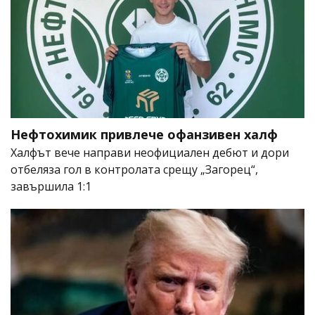
Нефтохимик привлече офанзивен халф
Халфът вече направи неофициален дебют и дори
отбеляза гол в контролата срещу „Загорец“,
завършила 1:1