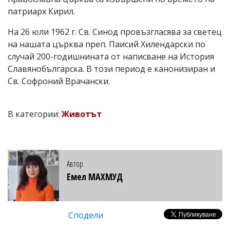
патриарх Кирил.
На 26 юли 1962 г. Св. Синод провъзгласява за светец
на нашата църква преп. Паисий Хилендарски по
случай 200-годишнината от написване на История
Славянобългарска. В този период е канонизиран и
Св. Софроний Врачански.
В категории:
Животът
Автор
Емел МАХМУД
Сподели