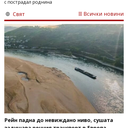
с пострадал роднина
Всички новини
Свят
Рейн падна до невиждано ниво, сушата
задушава речния транспорт в Европа