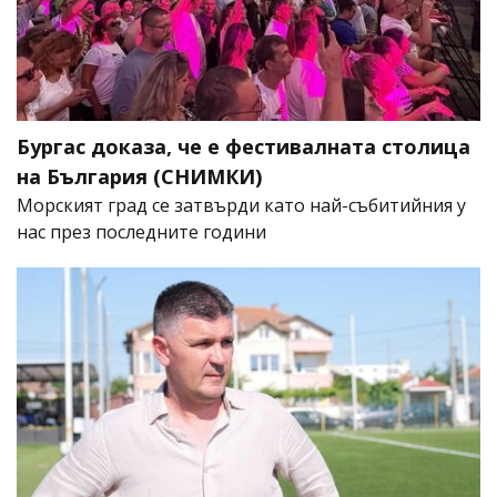
Бургас доказа, че е фестивалната столица
на България (СНИМКИ)
Морският град се затвърди като най-събитийния у
нас през последните години