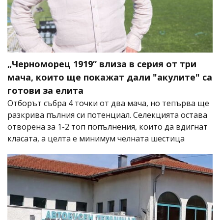
„Черноморец 1919“ влиза в серия от три
мача, които ще покажат дали "акулите" са
готови за елита
Отборът събра 4 точки от два мача, но тепърва ще
разкрива пълния си потенциал. Селекцията остава
отворена за 1-2 топ попълнения, които да вдигнат
класата, а целта е минимум челната шестица