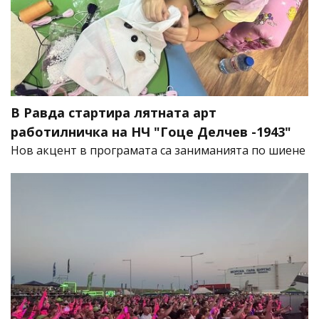
В Равда стартира лятната арт
работилничка на НЧ "Гоце Делчев -1943"
Нов акцент в програмата са заниманията по шиене