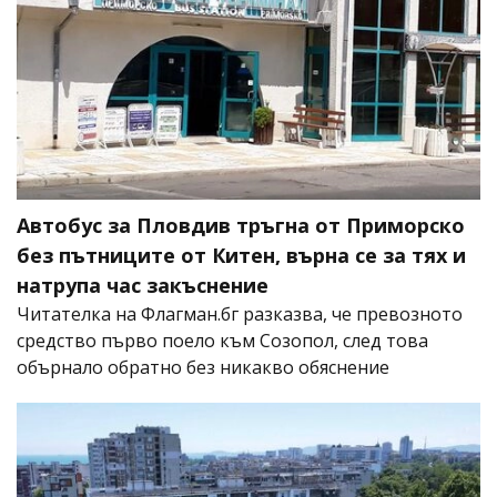
Автобус за Пловдив тръгна от Приморско
без пътниците от Китен, върна се за тях и
натрупа час закъснение
Читателка на Флагман.бг разказва, че превозното
средство първо поело към Созопол, след това
обърнало обратно без никакво обяснение