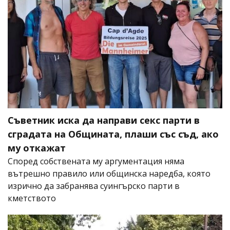
Съветник иска да направи секс парти в
сградата на Общината, плаши със съд, ако
му откажат
Според собствената му аргументация няма
вътрешно правило или общинска наредба, която
изрично да забранява суингърско парти в
кметството