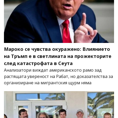
Мароко се чувства окуражено: Влиянието
на Тръмп е в светлината на прожекторите
след катастрофата в Сеута
Анализатори виждат американското рамо зад
растящата увереност на Рабат, но доказателства за
организиране на мигрантския щурм няма