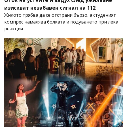
Оток на устните и задух след ужилване
изискват незабавен сигнал на 112
Жилото трябва да се отстрани бързо, а студеният
компрес намалява болката и подуването при лека
реакция