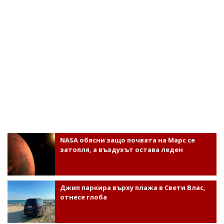
NASA обясни защо почвата на Марс се
затопля, а въздухът остава леден
Джип паркира върху плажа в Свети Влас,
отнесе глоба