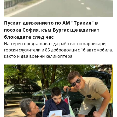
Пускат движението по АМ "Тракия" в
посока София, към Бургас ще вдигнат
блокадата след час
На терен продължават да работят пожарникари,
горски служители и 85 доброволци с 16 автомобила,
както и два военни хеликоптера