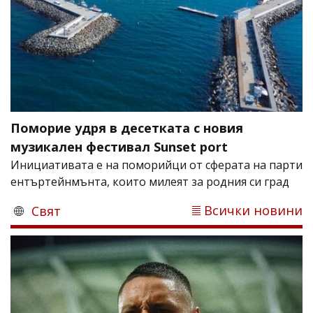
Поморие удря в десетката с новия
музикален фестивал Sunset port
Инициативата е на поморийци от сферата на парти
ентъртейнмънта, които милеят за родния си град
Всички новини
Свят