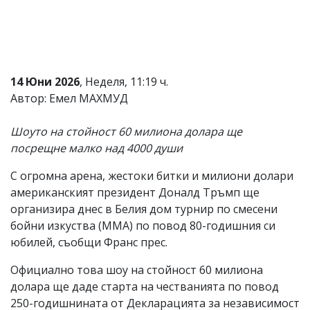
Коментарите
под
статиите
се
въвеждат
от
14 Юни 2026
, Неделя, 11:19 ч.
читателите
Автор: Емел МАХМУД
и
редакцията
не
Шоуто на стойност 60 милиона долара ще
носи
посрещне малко над 4000 души
отговорност
за
С огромна арена, жестоки битки и милиони долари
тях!
Ако
американският президент Доналд Тръмп ще
откриете
организира днес в Белия дом турнир по смесени
обиден
бойни изкуства (MMA) по повод 80-годишния си
за
вас
юбилей, съобщи Франс прес.
коментар,
моля
Официално това шоу на стойност 60 милиона
сигнализирайте
долара ще даде старта на честванията по повод
ни!
250-годишнината от Декларацията за независимост