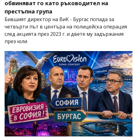
обвиняват го като ръководител на
престъпна група
Бившият директор на ВиК - Бургас попада за
четвърти път в центъра на полицейска операция
след акцията през 2023 г. и двете му задържания
през юли