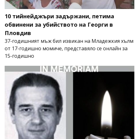
10 тийнейджъри задържани, петима
обвинени за убийството на Георги в
Пловдив
37-годишният мъж бил извикан на Младежкия хълм
от 17-годишно момиче, представяло се онлайн за
15-годишно