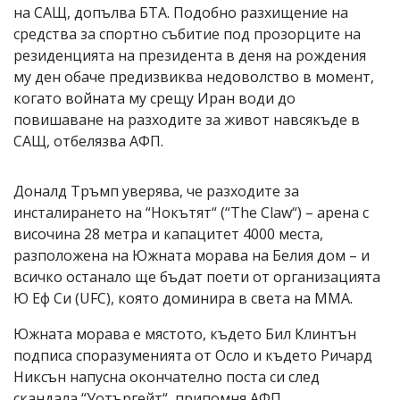
на САЩ, допълва БТА. Подобно разхищение на
средства за спортно събитие под прозорците на
резиденцията на президента в деня на рождения
му ден обаче предизвиква недоволство в момент,
когато войната му срещу Иран води до
повишаване на разходите за живот навсякъде в
САЩ, отбелязва АФП.
Доналд Тръмп уверява, че разходите за
инсталирането на “Нокътят“ (“The Claw“) – арена с
височина 28 метра и капацитет 4000 места,
разположена на Южната морава на Белия дом – и
всичко останало ще бъдат поети от организацията
Ю Еф Си (UFC), която доминира в света на ММА.
Южната морава е мястото, където Бил Клинтън
подписа споразуменията от Осло и където Ричард
Никсън напусна окончателно поста си след
скандала “Уотъргейт“, припомня АФП.