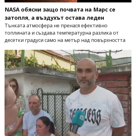
NASA обясни защо почвата на Марс се
затопля, а въздухът остава леден
Тънката атмосфера не пренася ефективно
топлината и създава температурна разлика от
десетки градуси само на метър над повърхността