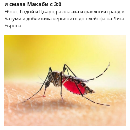
и смаза Макаби с 3:0
Ебонг, Годой и Цварц разкъсаха израелския гранд в
Батуми и доближиха червените до плейофа на Лига
Европа