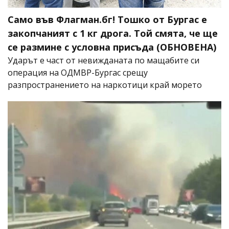
Само във Флагман.бг! Тошко от Бургас е
закопчаният с 1 кг дрога. Той смята, че ще
се размине с условна присъда (ОБНОВЕНА)
Ударът е част от невижданата по мащабите си
операция на ОДМВР-Бургас срещу
разпространението на наркотици край морето