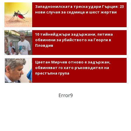
Западнонилската треска удари Гърция: 23
нови случая за седмица и шест жертви
10 тийнейджъри задържани, петима
обвинени за убийството на Георги в
Пловдив
Цветан Мирчев отново е задържан,
обвиняват го като ръководител на
престъпна група
Error9