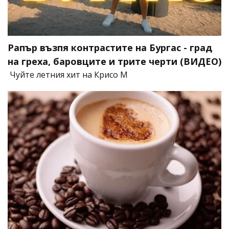
Рапър възпя контрастите на Бургас - град
на греха, баровците и трите черти (ВИДЕО)
Чуйте летния хит на Крисо М