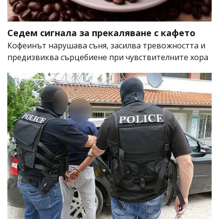
Седем сигнала за прекаляване с кафето
Кофеинът нарушава съня, засилва тревожността и
предизвиква сърцебиене при чувствителните хора