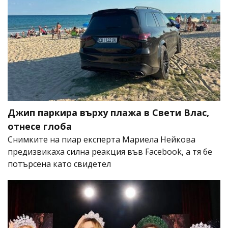
Джип паркира върху плажа в Свети Влас,
отнесе глоба
Снимките на пиар експерта Мариела Нейкова
предизвикаха силна реакция във Facebook, а тя бе
потърсена като свидетел