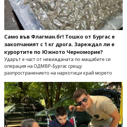
Само във Флагман.бг! Тошко от Бургас е
закопчаният с 1 кг дрога. Зареждал ли е
курортите по Южното Черноморие?
Ударът е част от невижданата по мащабите си
операция на ОДМВР-Бургас срещу
разпространението на наркотици край морето