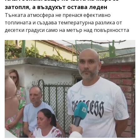
затопля, а въздухът остава леден
Тънката атмосфера не пренася ефективно
топлината и създава температурна разлика от
десетки градуси само на метър над повърхността