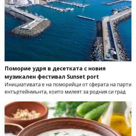
Поморие удря в десетката с новия
музикален фестивал Sunset port
Инициативата е на поморийци от сферата на парти
ентъртейнмънта, които милеят за родния си град