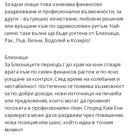
За едни знаци това означава финансово
раздвижване и професионални възможности, за
други – вътрешно изчистване, любовни решения
или връщане към по-здравословен ритъм. Най-
силно тази вълна ще бъде усетена от Близнаци,
Рак, Лъв, Везни, Водолей и Козирог.
Близнаци
За Близнаците периодът до края на юни отваря
врата към по-силен финансов растеж и по-ясно
усещане за контрол. След време на колебания и
нестабилност постепенно се появява възможност
за по-добри доходи, нови източници на печалба
или предложения, които могат да променят
посоката в професионален план. Според Ким Ени
кариерата може да се раздвижи чрез повишение,
нова позиция или шанс, който идва в точния
момент.