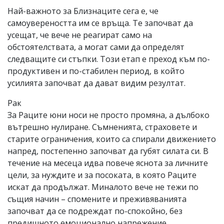
Най-важното за Близнаците сега е, че
самоувереността им се връща. Те започват да
усещат, че вече не реагират само на
обстоятелствата, а могат сами да определят
следващите си стъпки. Този етап е преход към по-
продуктивен и по-стабилен период, в който
усилията започват да дават видим резултат.
Рак
За Раците юни носи не просто промяна, а дълбоко
вътрешно нулиране. Съмненията, страховете и
старите ограничения, които са спирали движението
напред, постепенно започват да губят силата си. В
течение на месеца идва повече яснота за личните
цели, за нуждите и за посоката, в която Раците
искат да продължат. Миналото вече не тежи по
същия начин – спомените и преживяванията
започват да се подреждат по-спокойно, без
предишното емоционално напрежение.