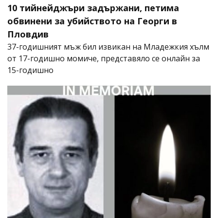
10 тийнейджъри задържани, петима
обвинени за убийството на Георги в
Пловдив
37-годишният мъж бил извикан на Младежкия хълм
от 17-годишно момиче, представяло се онлайн за
15-годишно