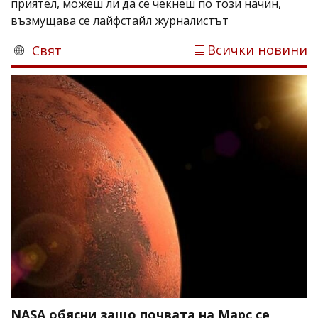
приятел, можеш ли да се чекнеш по този начин,
възмущава се лайфстайл журналистът
Всички новини
Свят
NASA обясни защо почвата на Марс се