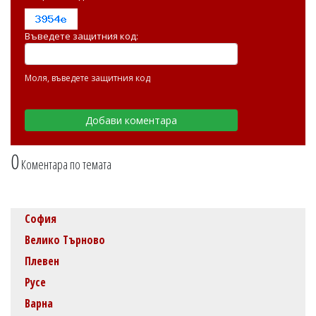
Въведете защитния код:
Моля, въведете защитния код
0
Коментара по темата
София
Велико Търново
Плевен
Русе
Варна