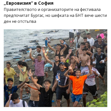
„Евровизия“ в София
Правителството и организаторите на фестивала
предпочитат Бургас, но шефката на БНТ вече шести
ден не отстъпва