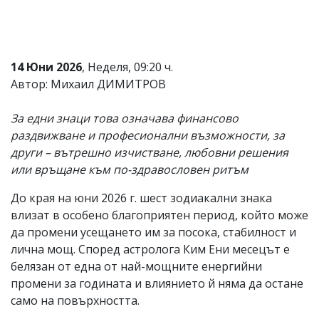
Коментарите
под
статиите
се
14 Юни 2026
, Неделя, 09:20 ч.
въвеждат
от
Автор: Михаил ДИМИТРОВ
читателите
и
За едни знаци това означава финансово
редакцията
не
раздвижване и професионални възможности, за
носи
други – вътрешно изчистване, любовни решения
отговорност
или връщане към по-здравословен ритъм
за
тях!
Ако
До края на юни 2026 г. шест зодиакални знака
откриете
влизат в особено благоприятен период, който може
обиден
да промени усещането им за посока, стабилност и
за
вас
лична мощ. Според астролога Ким Ени месецът е
коментар,
белязан от една от най-мощните енергийни
моля
промени за годината и влиянието й няма да остане
сигнализирайте
ни!
само на повърхността.