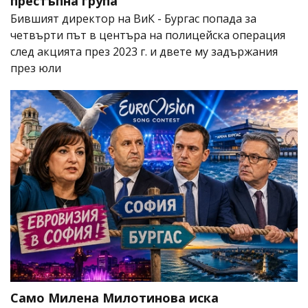
престъпна група
Бившият директор на ВиК - Бургас попада за
четвърти път в центъра на полицейска операция
след акцията през 2023 г. и двете му задържания
през юли
Само Милена Милотинова иска