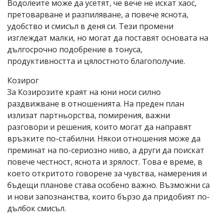
Водолеите може да усетят, че вече не искат хаос,
претоварване и разпиляване, а повече яснота,
удобство и смисъл в деня си. Тези промени
изглеждат малки, но могат да поставят основата на
дългосрочно подобрение в тонуса,
продуктивността и цялостното благополучие.
Козирог
За Козирозите краят на юни носи силно
раздвижване в отношенията. На преден план
излизат партньорства, помирения, важни
разговори и решения, които могат да направят
връзките по-стабилни. Някои отношения може да
преминат на по-сериозно ниво, а други да поискат
повече честност, яснота и зрялост. Това е време, в
което откритото говорене за чувства, намерения и
бъдещи планове става особено важно. Възможни са
и нови запознанства, които бързо да придобият по-
дълбок смисъл.