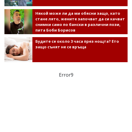
Някой може ли да ми обясни защо, като
стане лято, жените започват да си качват
снимки само по бански в различни пози,
пита Боби Борисов
Будите се около 3 часа през нощта? Ето
защо сънят не се връща
Error9