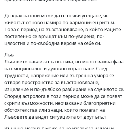
До края на юни може да се появи усещане, че
животът отново намира по-хармоничен ритъм.
Това е период на възстановяване, в който Раците
постепенно се връщат към по-уверена, по-
цялостна и по-свободна версия на себе си.
Лъв
Лъвовете навлизат в по-тиха, но много важна фаза
на емоционално и духовно израстване. След
трудности, напрежение или вътрешна умора се
отваря пространство за възстановяване,
изцеление и по-дълбоко разбиране на случилото се.
Според астролога в този период може да се появят
скрити възможности, неочаквани благоприятни
обстоятелства или знаци, които помагат на
Лъвовете да видят ситуацията от друг ъгъл.
Външно месецът може да не изглежда шумен и