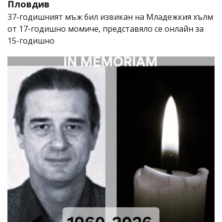
Пловдив
37-годишният мъж бил извикан на Младежкия хълм
от 17-годишно момиче, представяло се онлайн за
15-годишно