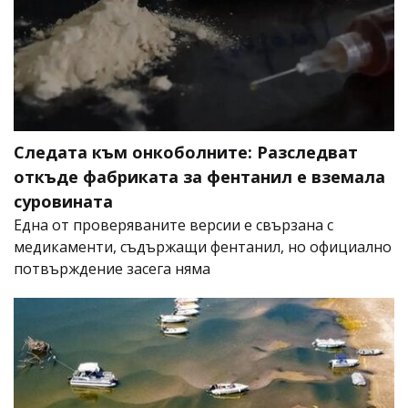
Следата към онкоболните: Разследват
откъде фабриката за фентанил е вземала
суровината
Една от проверяваните версии е свързана с
медикаменти, съдържащи фентанил, но официално
потвърждение засега няма