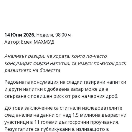
Коментарите
под
статиите
се
въвеждат
от
14 Юни 2026
, Неделя, 08:00 ч.
читателите
Автор: Емел МАХМУД
и
редакцията
не
Анализът разкри, че хората, които по-често
носи
консумират сладки напитки, са имали по-висок риск
отговорност
развитието на болестта
за
тях!
Ако
Редовната консумация на сладки газирани напитки
откриете
и други напитки с добавена захар може да е
обиден
свързана с повишен риск от рак на черния дроб.
за
вас
До това заключение са стигнали изследователите
коментар,
моля
след анализ на данни от над 1,5 милиона възрастни
сигнализирайте
участници в 11 големи дългосрочни проучвания.
ни!
Резултатите са публикувани в излизащото в