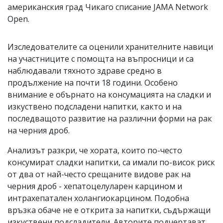
американския град Чикаго списание JAMA Network
Open.
Изследователите са оценили хранителните навици
на участниците с помощта на въпросници и са
наблюдавали тяхното здраве средно в
продължение на почти 18 години. Особено
внимание е обърнато на консумацията на сладки и
изкуствено подсладени напитки, както и на
последващото развитие на различни форми на рак
на черния дроб.
Анализът разкри, че хората, които по-често
консумират сладки напитки, са имали по-висок риск
от два от най-често срещаните видове рак на
черния дроб - хепатоцелуларен карцином и
интрахепатален холангиокарцином. Подобна
връзка обаче не е открита за напитки, съдържащи
изкуствени подсладители. Авторите подчертават,