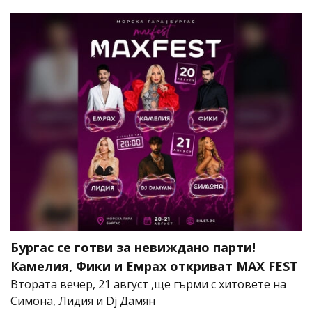
Бургас се готви за невиждано парти!
Камелия, Фики и Емрах откриват MAX FEST
Втората вечер, 21 август ,ще гърми с хитовете на
Симона, Лидия и Dj Дамян