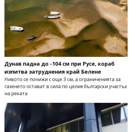
Дунав падна до -104 см при Русе, кораб
изпитва затруднения край Белене
Нивото се понижи с още 3 см, а ограниченията за
газенето остават в сила по целия български участък
на реката