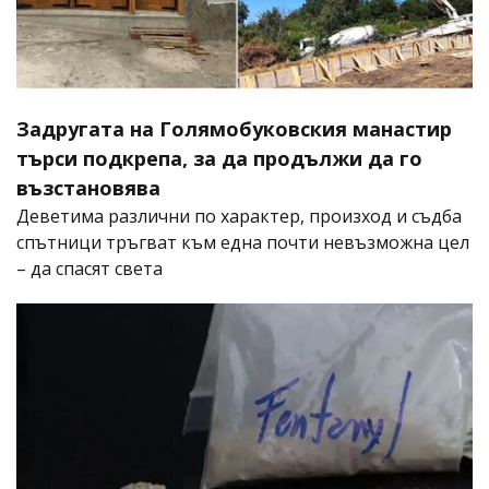
Задругата на Голямобуковския манастир
търси подкрепа, за да продължи да го
възстановява
Деветима различни по характер, произход и съдба
спътници тръгват към една почти невъзможна цел
– да спасят света