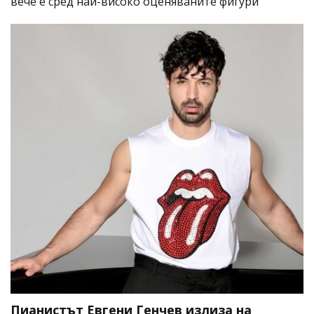
вече е сред най-високо оценяваните фигури
Пианистът Евгени Генчев излиза на