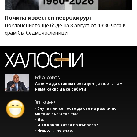
Почина известен неврохирург
Поклонението ще бъде на 8 август от 13:30 часа в
храм Св. Седмочисленици
Бойко Борисов
Аз няма да ставам президент, защото там
няма какво да се работи
Виц на деня
- Случва ли се често да сте на различно
мнение със жена ти?
- Да.
- И тя какво казва по въпроса?
- Нищо, тя не знае.