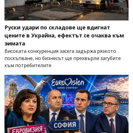
Руски удари по складове ще вдигнат
цените в Украйна, ефектът се очаква към
зимата
Високата конкуренция засега задържа рязкото
поскъпване, но бизнесът ще прехвърли загубите
към потребителите