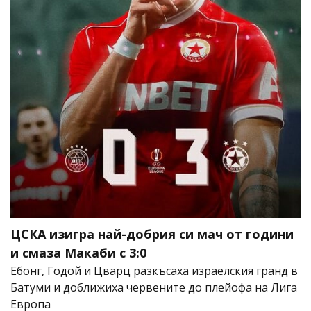
ЦСКА изигра най-добрия си мач от години
и смаза Макаби с 3:0
Ебонг, Годой и Цварц разкъсаха израелския гранд в
Батуми и доближиха червените до плейофа на Лига
Европа