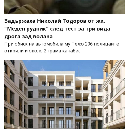
Задържаха Николай Тодоров от жк.
"Меден рудник" след тест за три вида
дрога зад волана
При обиск на автомобила му Пежо 206 полицаите
открили и около 2 грама канабис