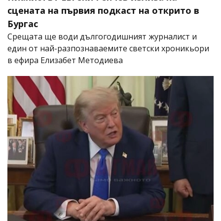
сцената на първия подкаст на открито в
Бургас
Срещата ще води дългогодишният журналист и
един от най-разпознаваемите светски хроникьори
в ефира Елизабет Методиева