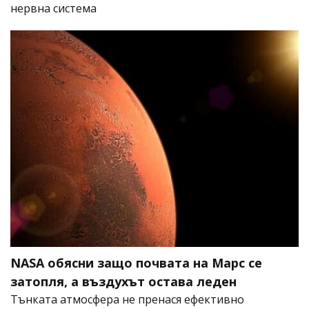
нервна система
NASA обясни защо почвата на Марс се
затопля, а въздухът остава леден
Тънката атмосфера не пренася ефективно