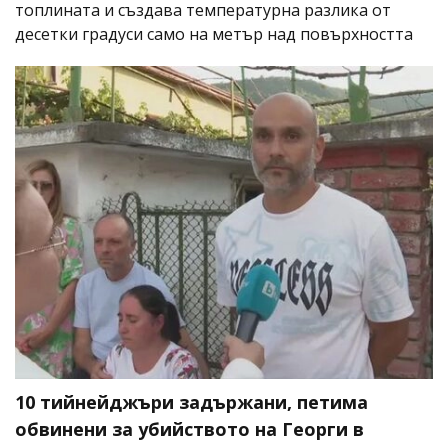
топлината и създава температурна разлика от
десетки градуси само на метър над повърхността
10 тийнейджъри задържани, петима
обвинени за убийството на Георги в