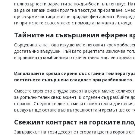
пълнозърнести варианти за по-дълбок и плътен вкус. Нат
Коментарите
за да се запази онази приятна текстура при хапване. Сме
под
ще свърже частиците и ще придаде фин аромат. Разпреде
статиите
ги притиснете съвсем леко с помощта на малка лъжица.
се
въвеждат
Тайните на съвършения ефирен к
от
читателите
и
Сърцевината на това изкушение е неговият кремообразен
редакцията
достатъчно въздушен. Тъй като рецептата изключва топл
не
в правилната комбинация от качествено маслено крема с
носи
отговорност
за
Използвайте крема сирене със стайна температура,
тях!
постигнете съвършена гладкост при разбиването.
Ако
откриете
Смесете сиренето с пудра захар на вкус и малко количес
обиден
за допълнителен свеж акцент. В отделен съд разбийте д
за
върхове. Съединете двете смеси с внимателни движения,
вас
коментар,
въздухът ще остане във вътрешността и кремът ще се то
моля
сигнализирайте
Свежият контраст на горските пл
ни!
Завършекът на този десерт е неговата цветна корона от