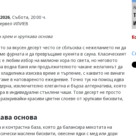
А
Т
2026
, Събота, 20:00 ч.
Тервел ИЛИЕВ
 крем и хрупкава основа
К
то за вкусен десерт често се сблъсква с нежеланието ни да
С
ме фурната и да превръщаме кухнята в сауна. Класическият
к е любим избор на милиони хора по света, но неговото
на водна баня или продължителното чакане желатинът да
 хладилника изисква време и търпение, с каквито не винаги
гаме в натовареното ежедневие. Точно тук на помощ идва
дерна, изключително елегантна и бърза алтернатива, която
ира в индивидуални стъклени чаши. Този десерт не просто
разкривайки красиви цветни слоеве от хрупкави бисквити,
ава основа
 и контрастна база, която да балансира мекотата на
сически маслени бисквити, овесени ядки с мед или дори