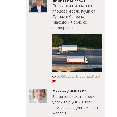
Димитър КИРЯКОВ
Почти всички пратки с
плодове и зеленчуци от
Турция и Северна
Македония вече се
проверяват
06/08/2026, Четвъртък 21:30
0
Михаил ДИМИТРОВ
Западнонилската треска
удари Гърция: 23 нови
случая за седмица и шест
жертви