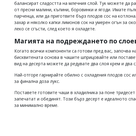
балансират сладостта на млечния слой. Тук можете да р
от пресни малини, къпини, боровинки и ягоди. Имате пъл
парченца, или да приготвите бърз плодов сос на котлона
захар и няколко капки лимонов сок на умерен огън за ок
леко се сгъсти, след което я охладете.
Магията на подреждането по слое
Когато всички компоненти са готови пред вас, започва н
бисквитената основа в чашите шприцовайте или поставе
вид на десерта можете да редувате два слоя крем и два 
Най-отгоре гарнирайте обилно с охладения плодов сос и
за финална доза лукс.
Поставете готовите чаши в хладилника за поне тридесет 
запечатат и обединят. Този бърз десерт е идеалното спа
за минимално време.