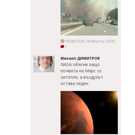
06/08/2026, Четвъртък 20:06
1
Михаил ДИМИТРОВ
NASA обясни защо
почвата на Марс се
затопля, а въздухът
остава леден