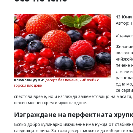
УКРАЙНА
СПОРТ
13 Юни 
РАЗСЛЕДВАНЕ
Автор: 
БИЗНЕС
Кадифен
ЮГ
Желание
включва
Управители:
чийзкей
Веселин
Василев,
печене 
email:
стегне в
v.vasilev@flagman.bg
разпола
Ключови думи:
десерт без печене
,
чийзкейк с
Катя
една мо
горски плодове
Касабова,
се серв
еmail:
k.kassabova@flagman.bg
спестява време, но и изглежда зашеметяващо на масата, 
Главен
нежен млечен крем и ярки плодове.
редактор:
Иван
Изграждане на перфектната хрупк
Колев,
email:
Всяко добро кулинарно изкушение има нужда от стабилна
office@flagman.bg
следващите нива. За този десерт можете да изберете кла