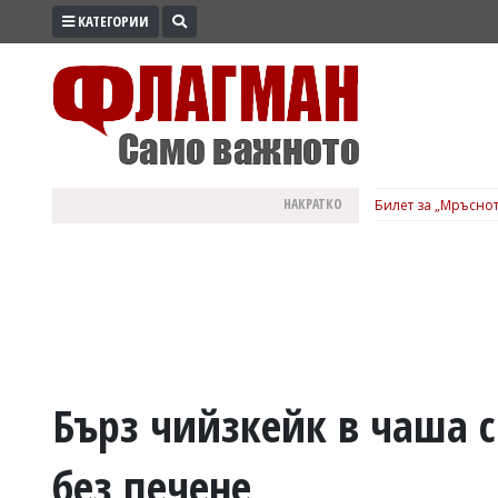
КАТЕГОРИИ
ПРОМО
ЗОНА
ИЗБОРИ
2026
ПРАКТИЧНО
НАКРАТКО
Билет за „Мръснот
КУЛТУРА
ЗДРАВЕ
ПОЛИТИКА
ОБЩИНИ
ОБЩЕСТВО
ЛАЙФСТАЙЛ
Бърз чийзкейк в чаша с
ВОЙНАТА
без печене
В