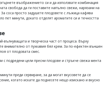
азгърнете въображението си и да използвате комбинация
ната свобода да ги поставите напълно свежи, нарязани на
. За соса просто задушете плодовете с лъжица кафява
оло пет минути, докато отделят ароматите си и течността
ве
ай-вълнуващата и творческа част от процеса. Върху
те внимателно от пухкавия бял крем. За по-ефектен външен
слоя от плодовата смес.
ли с подредени цели пресни плодове и стръкче свежа мента
минути преди сервиране, за да могат вкусовете да се
сение, когато искате да поднесете нещо изискано и вкусно