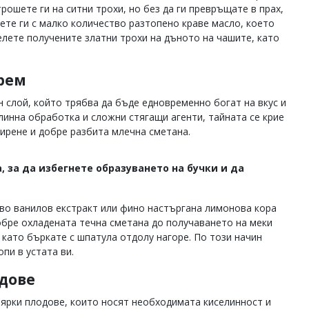
рошете ги на ситни трохи, но без да ги превръщате в прах,
сете ги с малко количество разтопено краве масло, което
лете получените златни трохи на дъното на чашите, като
рем
 слой, който трябва да бъде едновременно богат на вкус и
инна обработка и сложни стягащи агенти, тайната се крие
ирене и добре разбита млечна сметана.
 за да избегнете образуването на бучки и да
тво ванилов екстракт или фино настъргана лимонова кора
обре охладената течна сметана до получаването на меки
 като бъркате с шпатула отдолу нагоре. По този начин
пи в устата ви.
одове
 ярки плодове, които носят необходимата киселинност и