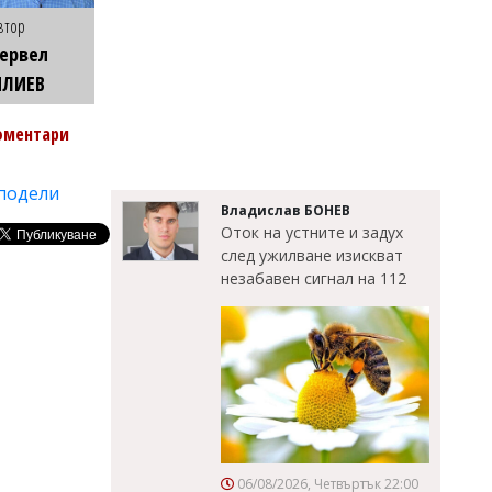
втор
ервел
ИЛИЕВ
оментари
подели
Владислав БОНЕВ
Оток на устните и задух
след ужилване изискват
незабавен сигнал на 112
06/08/2026, Четвъртък 22:00