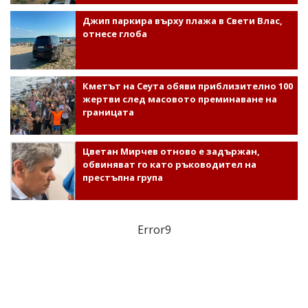
Джип паркира върху плажа в Свети Влас,
отнесе глоба
Кметът на Сеута обяви приблизително 100
жертви след масовото преминаване на
границата
Цветан Мирчев отново е задържан,
обвиняват го като ръководител на
престъпна група
Error9