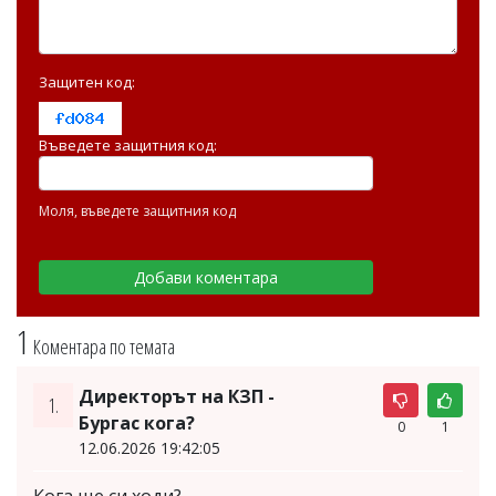
Защитен код:
Въведете защитния код:
Моля, въведете защитния код
1
Коментара по темата
Директорът на КЗП -
1.
Бургас кога?
0
1
12.06.2026 19:42:05
Кога ще си ходи?