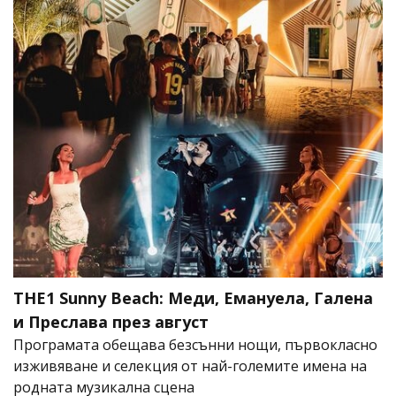
THE1 Sunny Beach: Меди, Емануела, Галена
и Преслава през август
Програмата обещава безсънни нощи, първокласно
изживяване и селекция от най-големите имена на
родната музикална сцена