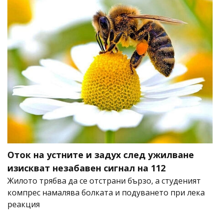
Оток на устните и задух след ужилване
изискват незабавен сигнал на 112
Жилото трябва да се отстрани бързо, а студеният
компрес намалява болката и подуването при лека
реакция