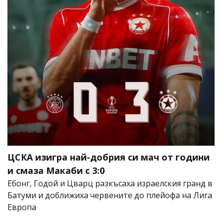
ЦСКА изигра най-добрия си мач от години
и смаза Макаби с 3:0
Ебонг, Годой и Цварц разкъсаха израелския гранд в
Батуми и доближиха червените до плейофа на Лига
Европа