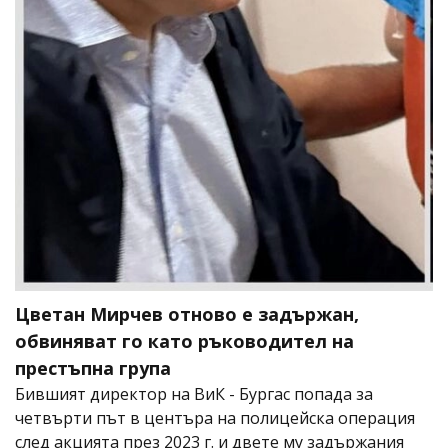
Цветан Мирчев отново е задържан,
обвиняват го като ръководител на
престъпна група
Бившият директор на ВиК - Бургас попада за
четвърти път в центъра на полицейска операция
след акцията през 2023 г. и двете му задържания