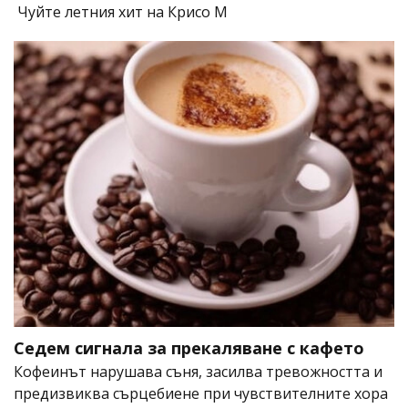
Чуйте летния хит на Крисо М
Седем сигнала за прекаляване с кафето
Кофеинът нарушава съня, засилва тревожността и
предизвиква сърцебиене при чувствителните хора