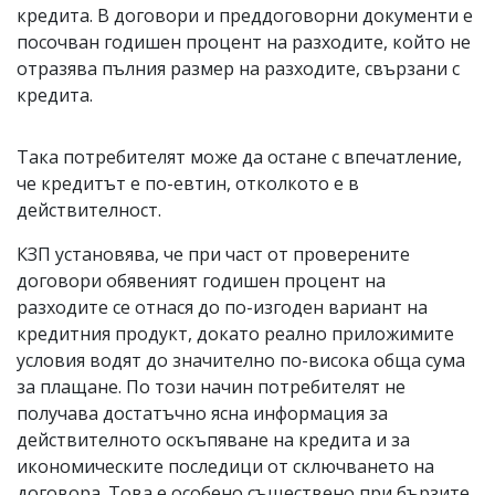
кредита. В договори и преддоговорни документи е
посочван годишен процент на разходите, който не
отразява пълния размер на разходите, свързани с
кредита.
Така потребителят може да остане с впечатление,
че кредитът е по-евтин, отколкото е в
действителност.
КЗП установява, че при част от проверените
договори обявеният годишен процент на
разходите се отнася до по-изгоден вариант на
кредитния продукт, докато реално приложимите
условия водят до значително по-висока обща сума
за плащане. По този начин потребителят не
получава достатъчно ясна информация за
действителното оскъпяване на кредита и за
икономическите последици от сключването на
договора. Това е особено съществено при бързите