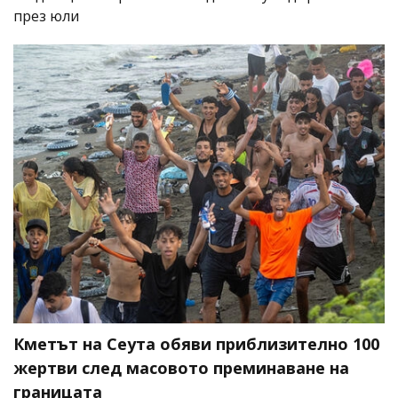
през юли
Кметът на Сеута обяви приблизително 100
жертви след масовото преминаване на
границата