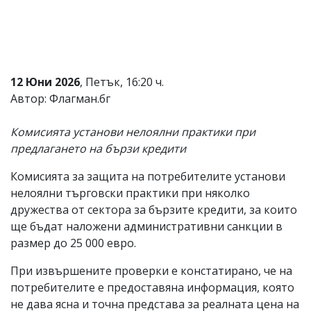
Коментарите
под
статиите
се
въвеждат
от
12 Юни 2026
, Петък, 16:20 ч.
читателите
Автор: Флагман.бг
и
редакцията
не
Комисията установи нелоялни практики при
носи
предлагането на бързи кредити
отговорност
за
Комисията за защита на потребителите установи
тях!
Ако
нелоялни търговски практики при няколко
откриете
дружества от сектора за бързите кредити, за които
обиден
ще бъдат наложени административни санкции в
за
вас
размер до 25 000 евро.
коментар,
моля
При извършените проверки е констатирано, че на
сигнализирайте
потребителите е предоставяна информация, която
ни!
не дава ясна и точна представа за реалната цена на