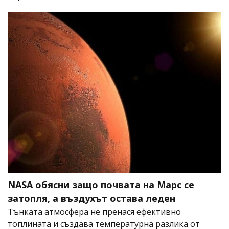
NASA обясни защо почвата на Марс се
затопля, а въздухът остава леден
Тънката атмосфера не пренася ефективно
топлината и създава температурна разлика от