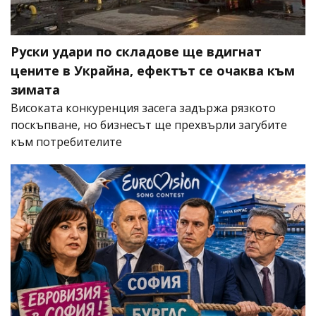
Руски удари по складове ще вдигнат
цените в Украйна, ефектът се очаква към
зимата
Високата конкуренция засега задържа рязкото
поскъпване, но бизнесът ще прехвърли загубите
към потребителите