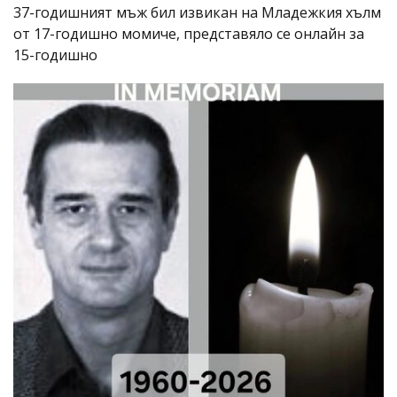
37-годишният мъж бил извикан на Младежкия хълм
от 17-годишно момиче, представяло се онлайн за
15-годишно