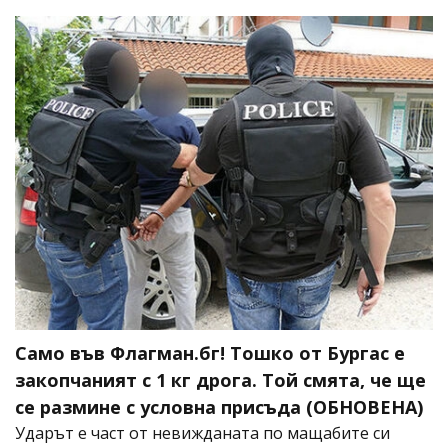
Само във Флагман.бг! Тошко от Бургас е
закопчаният с 1 кг дрога. Той смята, че ще
се размине с условна присъда (ОБНОВЕНА)
Ударът е част от невижданата по мащабите си