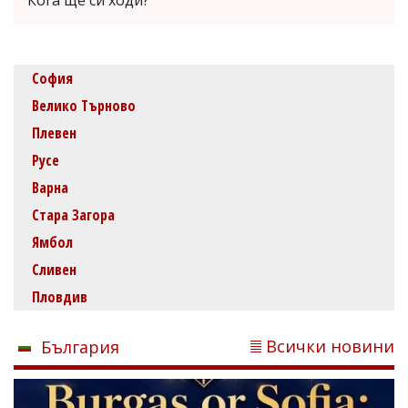
София
Велико Търново
Плевен
Русе
Варна
Стара Загора
Ямбол
Сливен
Пловдив
Всички новини
България