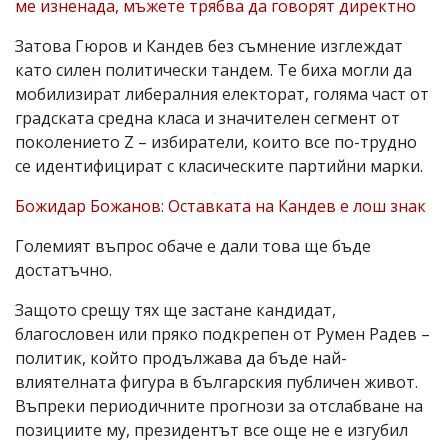
ме изненада, мъжете трябва да говорят директно
Затова Гюров и Кандев без съмнение изглеждат
като силен политически тандем. Те биха могли да
мобилизират либералния електорат, голяма част от
градската средна класа и значителен сегмент от
поколението Z – избиратели, които все по-трудно
се идентифицират с класическите партийни марки.
Божидар Божанов: Оставката на Кандев е лош знак
Големият въпрос обаче е дали това ще бъде
достатъчно.
Защото срещу тях ще застане кандидат,
благословен или пряко подкрепен от Румен Радев –
политик, който продължава да бъде най-
влиятелната фигура в българския публичен живот.
Въпреки периодичните прогнози за отслабване на
позициите му, президентът все още не е изгубил