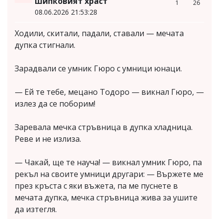
шипковият храст
1
26
08.06.2026 21:53:28
Ходили, скитали, падали, ставали — мечата
дупка стигнали.
Зарадвали се умник Гюро с умници юнаци.
— Ей те тебе, мецано Тодоро — викнал Гюро, —
излез да се поборим!
Заревала мечка стръвница в дупка хладница.
Реве и не излиза.
— Чакай, ще те науча! — викнал умник Гюро, па
рекъл на своите умници другари: — Вържете ме
през кръста с яки въжета, па ме пуснете в
мечата дупка, мечка стръвница жива за ушите
да изтегля.