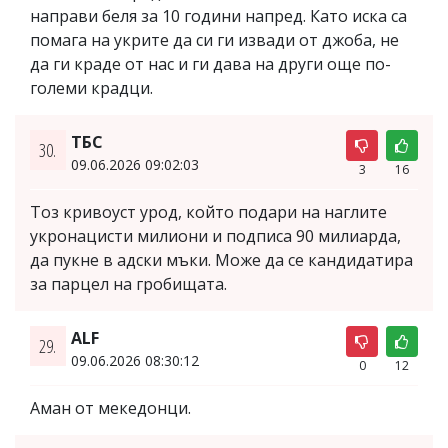
направи беля за 10 години напред. Като иска са
помага на укрите да си ги извади от джоба, не
да ги краде от нас и ги дава на други още по-
големи крадци.
ТБС
30.
09.06.2026 09:02:03
3
16
Тоз кривоуст урод, който подари на наглите
укронацисти милиони и подписа 90 милиарда,
да пукне в адски мъки. Може да се кандидатира
за парцел на гробищата.
ALF
29.
09.06.2026 08:30:12
0
12
Аман от мекедонци.