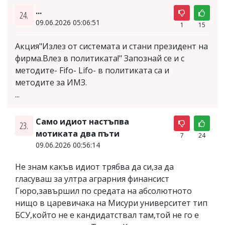
...
24.
09.06.2026 05:06:51
1
15
Акция"Излез от системата и стани президент на
фирма.Влез в политиката!" Запознай се и с
методите- Fifo- Lifo- в политиката са и
методите за ИМЗ.
...
Само идиот настъпва
23.
мотиката два пъти
7
24
09.06.2026 00:56:14
Не знам какъв идиот трябва да си,за да
гласуваш за ултра аграрния финансист
Гюро,завършил по средата на абсолютното
нищо в царевичака на Мисури университет тип
БСУ,който не е кандидатствал там,той не го е