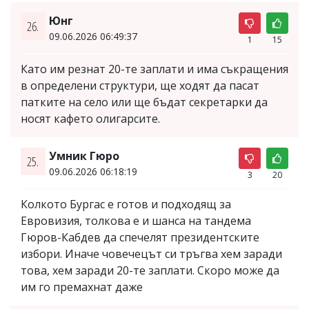
Юнг
26.
09.06.2026 06:49:37
1
15
Като им резнат 20-те заплати и има съкращения
в определени структури, ще ходят да пасат
патките на село или ще бъдат секретарки да
носят кафето олигарсите.
Умник Гюро
25.
09.06.2026 06:18:19
3
20
Колкото Бургас е готов и подходящ за
Евровизия, толкова е и шанса на тандема
Гюров-Кабдев да спечелят президентските
избори. Иначе човечецът си тръгва хем заради
това, хем заради 20-те заплати. Скоро може да
им го премахнат даже