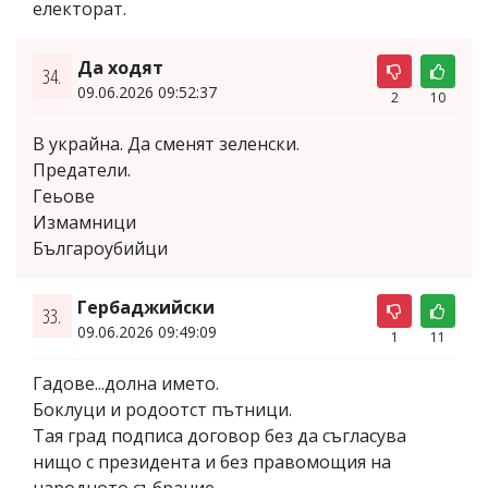
електорат.
Да ходят
34.
09.06.2026 09:52:37
2
10
В украйна. Да сменят зеленски.
Предатели.
Геьове
Измамници
Българоубийци
Гербаджийски
33.
09.06.2026 09:49:09
1
11
Гадове...долна името.
Боклуци и родоотст пътници.
Тая град подписа договор без да съгласува
нищо с президента и без правомощия на
народното събрание.