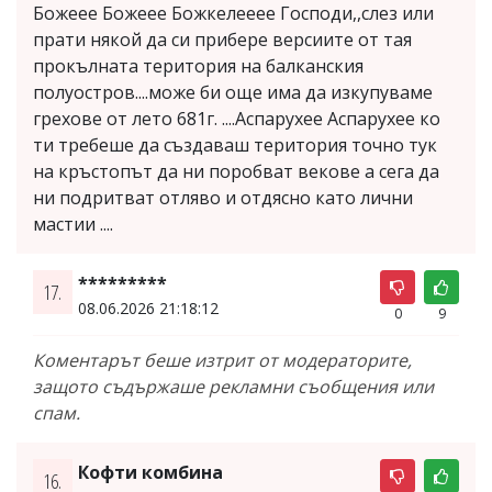
Божеее Божеее Божкелееее Господи,,слез или
прати някой да си прибере версиите от тая
прокълната територия на балканския
полуостров....може би още има да изкупуваме
грехове от лето 681г. ....Аспарухее Аспарухее ко
ти требеше да създаваш територия точно тук
на кръстопът да ни поробват векове а сега да
ни подритват отляво и отдясно като лични
мастии ....
*********
17.
08.06.2026 21:18:12
0
9
Коментарът беше изтрит от модераторите,
защото съдържаше рекламни съобщения или
спам.
Кофти комбина
16.