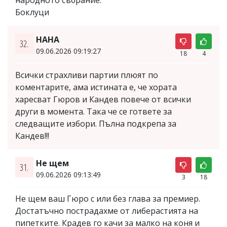
Боклуци
HAHA
32.
09.06.2026 09:19:27
18
4
Всички страхливи партии плюят по
коментарите, ама истината е, че хората
харесват Гюров и Кандев повече от всички
други в момента. Така че се гответе за
следващите избори. Пълна подкрепа за
Кандев!!!
Не щем
31.
09.06.2026 09:13:49
3
18
Не щем ваш Гюро с или без глава за премиер.
Достатъчно пострадахме от либерастията на
пипетките. Крадев го качи за малко на коня и