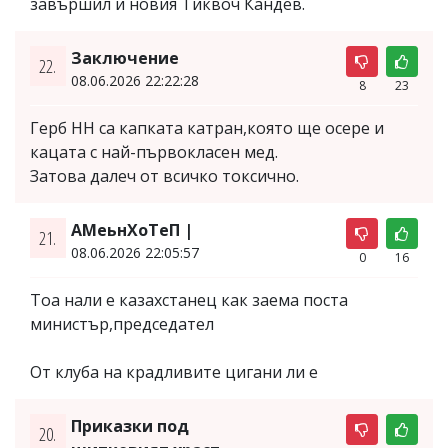
завършил и новия Тиквоч Кандев.
Заключение
22.
08.06.2026 22:22:28
8
23
Герб НН са капката катран,която ще осере и
кацата с най-първокласен мед.
Затова далеч от всичко токсично.
АМеьнХоТеП |
21.
08.06.2026 22:05:57
0
16
Тоа нали е казахстанец как заема поста
министър,председател
От клуба на крадливите цигани ли е
Приказки под
20.