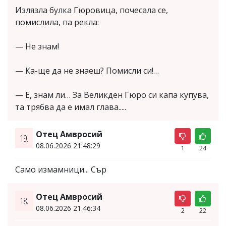
Излязла булка Гюровица, почесала се,
помислила, па рекла:
— Не знам!
— Ка-ще да не знаеш? Помисли си!…
— Е, знам ли… За Великден Гюро си капа купува,
та трябва да е имал глава.....
Отец Амвросий
19.
08.06.2026 21:48:29
1
24
Само измамници... Сър
Отец Амвросий
18.
08.06.2026 21:46:34
2
22