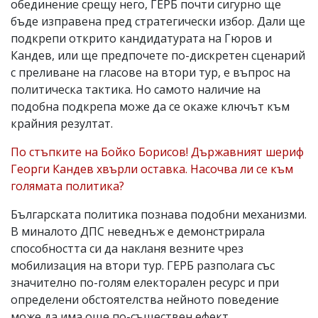
обединение срещу него, ГЕРБ почти сигурно ще
бъде изправена пред стратегически избор. Дали ще
подкрепи открито кандидатурата на Гюров и
Кандев, или ще предпочете по-дискретен сценарий
с преливане на гласове на втори тур, е въпрос на
политическа тактика. Но самото наличие на
подобна подкрепа може да се окаже ключът към
крайния резултат.
По стъпките на Бойко Борисов! Държавният шериф
Георги Кандев хвърли оставка. Насочва ли се към
голямата политика?
Българската политика познава подобни механизми.
В миналото ДПС неведнъж е демонстрирала
способността си да накланя везните чрез
мобилизация на втори тур. ГЕРБ разполага със
значително по-голям електорален ресурс и при
определени обстоятелства нейното поведение
може да има още по-съществен ефект.