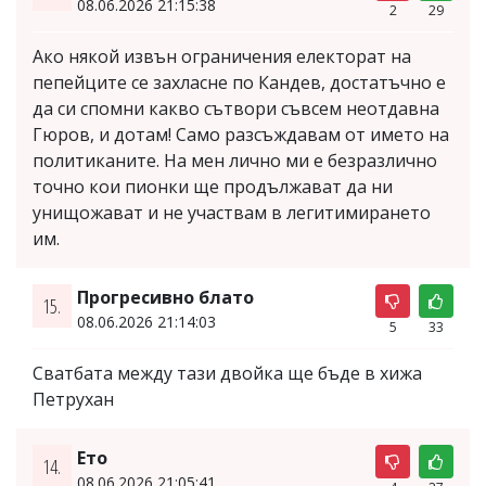
08.06.2026 21:15:38
2
29
Ако някой извън ограничения електорат на
пепейците се захласне по Кандев, достатъчно е
да си спомни какво сътвори съвсем неотдавна
Гюров, и дотам! Само разсъждавам от името на
политиканите. На мен лично ми е безразлично
точно кои пионки ще продължават да ни
унищожават и не участвам в легитимирането
им.
Прогресивно блато
15.
08.06.2026 21:14:03
5
33
Сватбата между тази двойка ще бъде в хижа
Петрухан
Ето
14.
08.06.2026 21:05:41