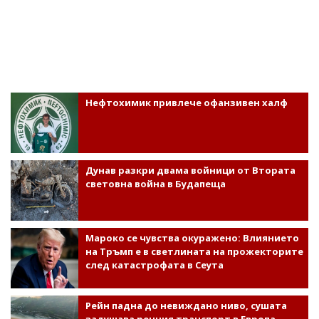
Нефтохимик привлече офанзивен халф
Дунав разкри двама войници от Втората
световна война в Будапеща
Мароко се чувства окуражено: Влиянието
на Тръмп е в светлината на прожекторите
след катастрофата в Сеута
Рейн падна до невиждано ниво, сушата
задушава речния транспорт в Европа