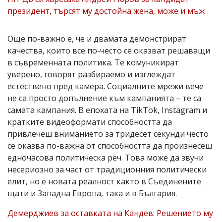
президент, търсят му достойна жена, може и мъж
Още по-важно е, че и двамата демонстрират
качества, които все по-често се оказват решаващи
в съвременната политика. Те комуникират
уверено, говорят разбираемо и изглеждат
естествено пред камера. Социалните мрежи вече
не са просто допълнение към кампанията – те са
самата кампания. В епохата на TikTok, Instagram и
кратките видеоформати способността да
привлечеш вниманието за тридесет секунди често
се оказва по-важна от способността да произнесеш
едночасова политическа реч. Това може да звучи
несериозно за част от традиционния политически
елит, но е новата реалност както в Съединените
щати и Западна Европа, така и в България.
Демерджиев за оставката на Кандев: Решението му