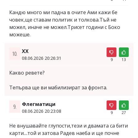
Кандю много ми падна в очите Ами кажи бе
човек,ще ставам политик и толкова.Тъй не
можел, иначе не можел.Трисет години с Боко
можеше.
XX
10.
08.06.2026 20:26:31
9
13
Какво ревете?
Тепърва ще ви мабилизират за фронта.
Флегматици
9.
08.06.2026 20:23:08
9
27
Не внушавайте глупости,тези и двамата са бити
карти....той и затова Радев наеба и ще почне