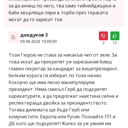
за да ахнеш по него, тва само тийнейджърки и
баби хвърлящи пари в торби през терасата
могат да го харесат тоя.
дондуков 3
35.
09.06.2026 10:09:00
2
12
Този Гюров не става за никакъв чеп от зеле. За
това искат да прекрепят уж харесвания бивш
главен секретар за кандидат за вицепрезидент,
белким хората ги изберат по този начин.
Кокорчо ще има лесно манипулируем
президент. Няма смисъл Герб да подкрепят
карикатурите, а да предложат наистина силна и
респектираща двойка за президентството.
Тогава дилемата ще бъде Герб или
комунистите. Европа или Русия. Познайте ПП и
ДБ кого ще подкрепят! Жалко за уж умния им