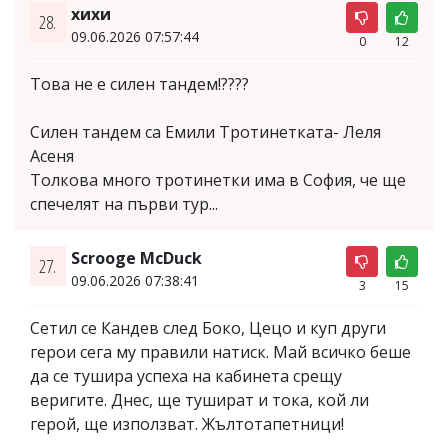
хихи
28.
09.06.2026 07:57:44
0
12
Това не е силен тандем!????
Силен тандем са Емили Тротинетката- Леля
Асеня
Толкова много тротинетки има в София, че ще
спечелят на първи тур...
Scrooge McDuck
27.
09.06.2026 07:38:41
3
15
Сетил се Кандев след Боко, Цецо и куп други
герои сега му правили натиск. Май всичко беше
да се тушира успеха на кабинета срещу
веригите. Днес, ще тушират и тока, кой ли
герой, ще използват. Жълтотапетници!