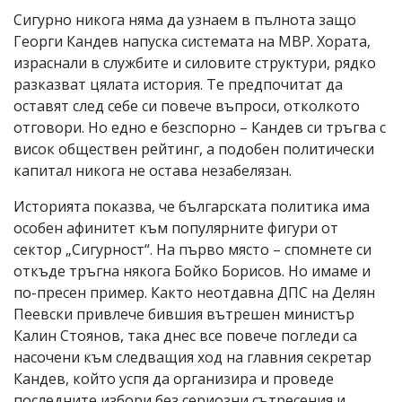
Сигурно никога няма да узнаем в пълнота защо
Георги Кандев напуска системата на МВР. Хората,
израснали в службите и силовите структури, рядко
разказват цялата история. Те предпочитат да
оставят след себе си повече въпроси, отколкото
отговори. Но едно е безспорно – Кандев си тръгва с
висок обществен рейтинг, а подобен политически
капитал никога не остава незабелязан.
Историята показва, че българската политика има
особен афинитет към популярните фигури от
сектор „Сигурност“. На първо място – спомнете си
откъде тръгна някога Бойко Борисов. Но имаме и
по-пресен пример. Както неотдавна ДПС на Делян
Пеевски привлече бившия вътрешен министър
Калин Стоянов, така днес все повече погледи са
насочени към следващия ход на главния секретар
Кандев, който успя да организира и проведе
последните избори без сериозни сътресения и