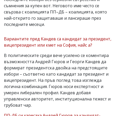
съмнения за купен вот. Неговото име често се
свързва с коалицията ПП–ДБ – коалицията, която
най-открито го защитаваше и лансираше през
последните месеци.
Вариантите пред Кандев са кандидат за президент,
вицепрезидент или кмет на София, найс а?
В политическите среди вече усилено се коментира
възможността Андрей Гюров и Георги Кандев да
формират президентска двойка на предстоящите
избори – съответно като кандидат за президент и
вицепрезидент. На пръв поглед това изглежда
логична комбинация. Гюров носи експертност и
умерен либерален профил. Кандев добавя
управленски авторитет, институционална тежест и
грубоват чар.
ПП-ДБ си харесаха Андрей Гюров за кандидат-