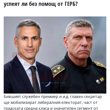
УКРАЙНА
успеят ли без помощ от ГЕРБ?
СПОРТ
РАЗСЛЕДВАНЕ
БИЗНЕС
ЮГ
Управители:
Веселин
Василев,
email:
v.vasilev@flagman.bg
Катя
Касабова,
еmail:
k.kassabova@flagman.bg
Главен
редактор:
Иван
Бившият служебен премиер и и.д. главен секретар
Колев,
ще мобилизират либералния електорат, част от
email:
office@flagman.bg
градската средна класа и значителен сегмент от