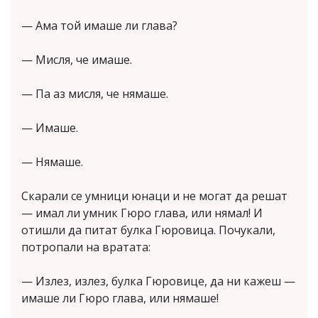
— Ама той имаше ли глава?
— Мисля, че имаше.
— Па аз мисля, че нямаше.
— Имаше.
— Нямаше.
Скарали се умници юнаци и не могат да решат
— имал ли умник Гюро глава, или нямал! И
отишли да питат булка Гюровица. Почукали,
потропали на вратата:
— Излез, излез, булка Гюровице, да ни кажеш —
имаше ли Гюро глава, или нямаше!