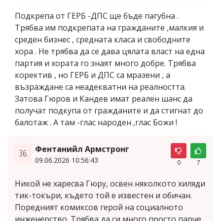
Подкрепа от ГЕРБ -ДПС ще бъде пагубна .
Трябва им подкрепата на гражданите ,малкия и
среден бизнес , средната класа и свободните
хора . Не трябва да се дава цялата власт на една
партия и хората го знаят много добре. Трябва
коректив , но ГЕРБ и ДПС са мразени , а
възраждане са неадекватни на реалността.
Затова Гюров и Кандев имат реален шанс да
получат подкупа от гражданите и да стигнат до
балотаж . А там -глас народен ,глас Божи !
Фентанийл Армстронг
36.
09.06.2026 10:56:43
0
7
Никой не харесва Гюру, освен няколкото хиляди
тик-токъри, където той е известен и обичан.
Поредният комиксов герой на социалното
инженерство. Трябва да си много просто парче