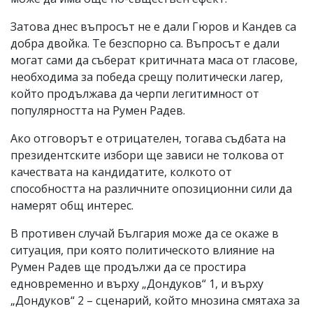
Затова днес въпросът не е дали Гюров и Кандев са
добра двойка. Те безспорно са. Въпросът е дали
могат сами да съберат критичната маса от гласове,
необходима за победа срещу политически лагер,
който продължава да черпи легитимност от
популярността на Румен Радев.
Ако отговорът е отрицателен, тогава съдбата на
президентските избори ще зависи не толкова от
качествата на кандидатите, колкото от
способността на различните опозиционни сили да
намерят общ интерес.
В противен случай България може да се окаже в
ситуация, при която политическото влияние на
Румен Радев ще продължи да се простира
едновременно и върху „Дондуков“ 1, и върху
„Дондуков“ 2 – сценарий, който мнозина смятаха за