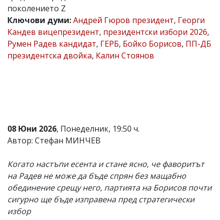
поколението Z
Коментарите
Ключови думи:
Андрей Гюров президент
,
Георги
под
статиите
Кандев вицепрезидент
,
президентски избори 2026
,
се
Румен Радев кандидат
,
ГЕРБ
,
Бойко Борисов
,
ПП-ДБ
въвеждат
президентска двойка
,
Калин Стоянов
от
читателите
и
редакцията
не
носи
отговорност
за
тях!
08 Юни 2026
, Понеделник, 19:50 ч.
Ако
Автор: Стефан МИНЧЕВ
откриете
обиден
за
Когато настъпи есента и стане ясно, че фаворитът
вас
на Радев не може да бъде спрян без мащабно
коментар,
обединение срещу него, партията на Борисов почти
моля
сигнализирайте
сигурно ще бъде изправена пред стратегически
ни!
избор