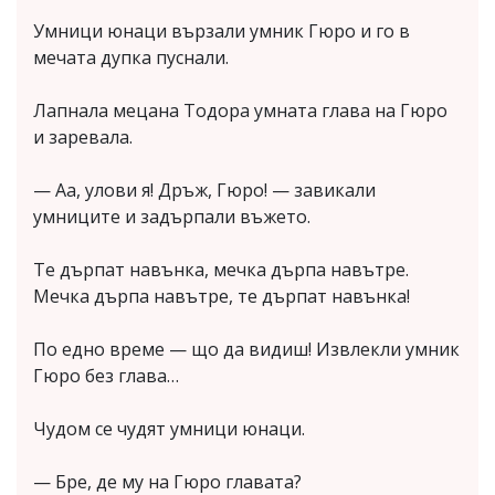
Умници юнаци вързали умник Гюро и го в
мечата дупка пуснали.
Лапнала мецана Тодора умната глава на Гюро
и заревала.
— Аа, улови я! Дръж, Гюро! — завикали
умниците и задърпали въжето.
Те дърпат навънка, мечка дърпа навътре.
Мечка дърпа навътре, те дърпат навънка!
По едно време — що да видиш! Извлекли умник
Гюро без глава…
Чудом се чудят умници юнаци.
— Бре, де му на Гюро главата?