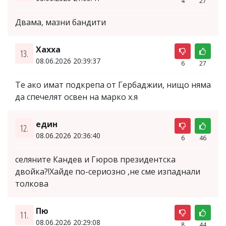
4
27
Двама, мазни бандити
Хахха
13.
08.06.2026 20:39:37
6
27
Те ако имат подкрепа от Гербаджии, нищо няма
да спечелят освен на марко х.я
един
12.
08.06.2026 20:36:40
6
46
селяните Кандев и Гюров президентска
двойка?!Хайде по-сериозно ,не сме изпаднали
толкова
Пю
11.
08.06.2026 20:29:08
8
44