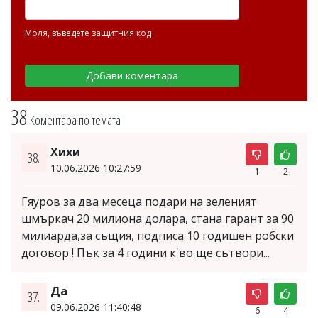
Моля, въведете защитния код
38
Коментара по темата
Хихи
38.
10.06.2026 10:27:59
1
2
Гяуров за два месеца подари на зеленият
шмъркач 20 милиона долара, стана гарант за 90
милиарда,за същия, подписа 10 годишен робски
договор ! Пък за 4 години к'во ще сътвори...
Да
37.
09.06.2026 11:40:48
6
4