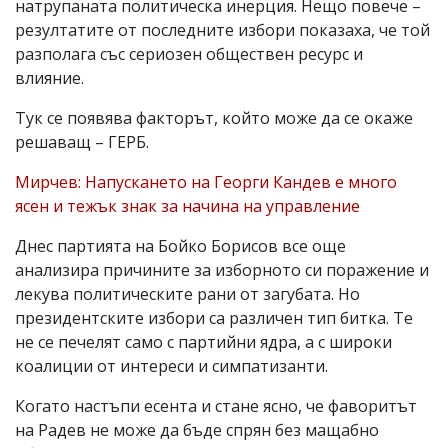
натрупаната политическа инерция. Нещо повече –
резултатите от последните избори показаха, че той
разполага със сериозен обществен ресурс и
влияние.
Тук се появява факторът, който може да се окаже
решаващ – ГЕРБ.
Мирчев: Напускането на Георги Кандев е много
ясен и тежък знак за начина на управление
Днес партията на Бойко Борисов все още
анализира причините за изборното си поражение и
лекува политическите рани от загубата. Но
президентските избори са различен тип битка. Те
не се печелят само с партийни ядра, а с широки
коалиции от интереси и симпатизанти.
Когато настъпи есента и стане ясно, че фаворитът
на Радев не може да бъде спрян без мащабно