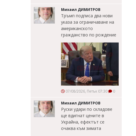
Михаил ДИМИТРОВ
Тръмп подписа два нови
указа за ограничаване на
американското
гражданство по рождение
07/08/2026, Петък 07:30
0
Михаил ДИМИТРОВ
Руски удари по складове
ще вдигнат цените в
Украйна, ефектът се
очаква към зимата