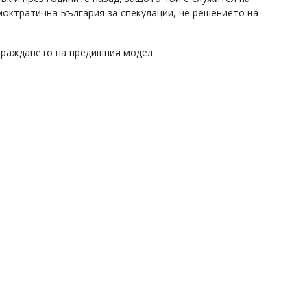
моктратична България за спекулации, че решението на
зграждането на предишния модел.