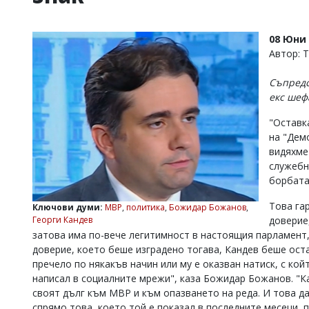
УКРАЙНА
СПОРТ
08 Юни 
РАЗСЛЕДВАНЕ
Автор: 
БИЗНЕС
Съпредс
ЮГ
екс шеф
"Оставк
Управители:
на "Дем
Веселин
Василев,
видяхме
email:
служебн
v.vasilev@flagman.bg
борбата
Катя
Касабова,
Това га
Ключови думи:
МВР
,
политика
,
Божидар Божанов
,
еmail:
k.kassabova@flagman.bg
Георги Кандев
доверие,
затова има по-вече легитимност в настоящия парламент
Главен
доверие, което беше изградено тогава, Кандев беше ост
редактор:
Иван
пречело по някакъв начин или му е оказван натиск, с койт
Колев,
написал в социалните мрежи", каза Божидар Божанов. "К
email:
своят дълг към МВР и към опазването на реда. И това да 
office@flagman.bg
спрямо това, което той е показал в последните месеци, 