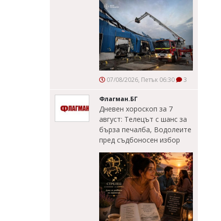
07/08/2026, Петък 06:30
3
Флагман.БГ
Дневен хороскоп за 7
август: Телецът с шанс за
бърза печалба, Водолеите
пред съдбоносен избор