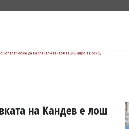
о копеле“ може да ви спечели вечеря за 200 евро в Dock 5, вижте подробн
вката на Кандев е лош