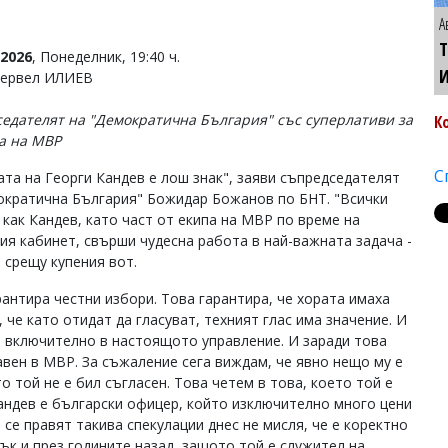
А
Т
2026
, Понеделник, 19:40 ч.
Тервел ИЛИЕВ
едателят на "Демократична България" със суперлативи за
К
а на МВР
С
ата на Георги Кандев е лош знак", заяви съпредседателят
ократична България" Божидар Божанов по БНТ. "Всички
 как Кандев, като част от екипа на МВР по време на
ия кабинет, свърши чудесна работа в най-важната задача -
 срещу купения вот.
рантира честни избори. Това гарантира, че хората имаха
 че като отидат да гласуват, техният глас има значение. И
, включително в настоящото управление. И заради това
авен в МВР. За съжаление сега виждам, че явно нещо му е
о той не е бил съгласен. Това четем в това, което той е
андев е български офицер, който изключително много цени
се правят такива спекулации днес не мисля, че е коректно
пък и през годините назад, защото той е служител на