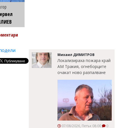
втор
ервел
ИЛИЕВ
оментари
подели
Михаил ДИМИТРОВ
Локализираха пожара край
АМ Тракия, огнеборците
очакат ново разпалване
07/08/2026, Петък 08:00
0