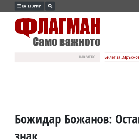
КАТЕГОРИИ
ПРОМО
ЗОНА
ИЗБОРИ
2026
ПРАКТИЧНО
НАКРАТКО
Билет за „Мръснот
КУЛТУРА
ЗДРАВЕ
ПОЛИТИКА
ОБЩИНИ
ОБЩЕСТВО
ЛАЙФСТАЙЛ
Божидар Божанов: Оста
ВОЙНАТА
знак
В