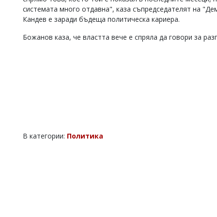
системата много отдавна", каза съпредседателят на "Де
Коментарите
Кандев е заради бъдеща политическа кариера.
под
статиите
се
Божанов каза, че властта вече е спряла да говори за ра
въвеждат
от
читателите
и
редакцията
не
носи
отговорност
за
тях!
Ако
В категории:
Политика
откриете
обиден
за
вас
коментар,
моля
сигнализирайте
ни!