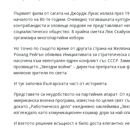
Коментарите
под
Първият филм от сагата на Джордж Лукас излиза през 197
статиите
началото на 80-те години. Очевидно тогавашната културн
се
контрабандисти и зловещи лордове не представляват неп
въвеждат
социалистическо общество. В крайна сметка Люк Скайуок
от
организира многопартийни избори.
читателите
и
редакцията
Но точно по същото време от другата страна на Желязна
не
Роналд Рейгън обявява Инициативата за стратегическа 
носи
насочена към евентуален ядрен конфликт със СССР. Зами
отговорност
прозвището „Звездни войни“ – директна препратка към ф
за
милиони зрители по света.
тях!
Ако
И тук започва българската част от историята.
откриете
обиден
Представете си неудобството на партийния апарат. От ед
за
американска военна програма, известна по целия свят съ
вас
коментар,
докато „Работническо дело“ ежедневно заклеймява „Звез
моля
изглеждало като комуникационен кошмар дори за най-оп
сигнализирайте
ни!
И взетото решение всъщност е било доста елегантно: не