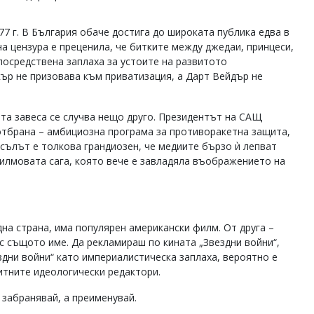
7 г. В България обаче достига до широката публика едва в
а цензура е преценила, че битките между джедаи, принцеси,
осредствена заплаха за устоите на развитото
ър не призовава към приватизация, а Дарт Вейдър не
та завеса се случва нещо друго. Президентът на САЩ
отбрана – амбициозна програма за противоракетна защита,
сълът е толкова грандиозен, че медиите бързо ѝ лепват
илмовата сага, която вече е завладяла въображението на
на страна, има популярен американски филм. От друга –
с същото име. Да рекламираш по кината „Звездни войни“,
дни войни“ като империалистическа заплаха, вероятно е
итните идеологически редактори.
 забранявай, а преименувай.