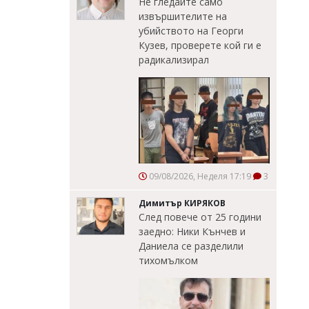
Не гледайте само
извършителите на
убийството на Георги
Кузев, проверете кой ги е
радикализирал
09/08/2026, Неделя 17:19
3
Димитър КИРЯКОВ
След повече от 25 години
заедно: Ники Кънчев и
Даниела се разделили
тихомълком