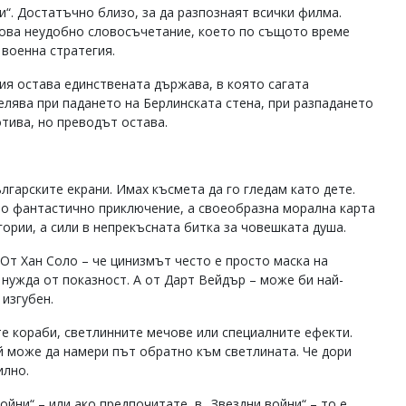
“. Достатъчно близо, за да разпознаят всички филма.
онова неудобно словосъчетание, което по същото време
 военна стратегия.
ия остава единствената държава, в която сагата
елява при падането на Берлинската стена, при разпадането
тива, но преводът остава.
гарските екрани. Имах късмета да го гледам като дете.
сто фантастично приключение, а своеобразна морална карта
гории, а сили в непрекъсната битка за човешката душа.
 От Хан Соло – че цинизмът често е просто маска на
 нужда от показност. А от Дарт Вейдър – може би най-
 изгубен.
те кораби, светлинните мечове или специалните ефекти.
й може да намери път обратно към светлината. Че дори
илно.
йни“ – или ако предпочитате, в „Звездни войни“ – то е