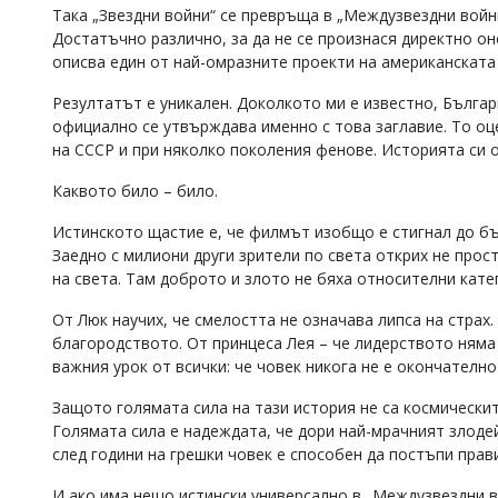
Така „Звездни войни“ се превръща в „Междузвездни войни
Достатъчно различно, за да не се произнася директно 
описва един от най-омразните проекти на американската
Резултатът е уникален. Доколкото ми е известно, Българ
официално се утвърждава именно с това заглавие. То оц
на СССР и при няколко поколения фенове. Историята си о
Каквото било – било.
Истинското щастие е, че филмът изобщо е стигнал до бъл
Заедно с милиони други зрители по света открих не про
на света. Там доброто и злото не бяха относителни кате
От Люк научих, че смелостта не означава липса на страх.
благородството. От принцеса Лея – че лидерството няма
важния урок от всички: че човек никога не е окончателно
Защото голямата сила на тази история не са космически
Голямата сила е надеждата, че дори най-мрачният злоде
след години на грешки човек е способен да постъпи прав
И ако има нещо истински универсално в „Междузвездни во