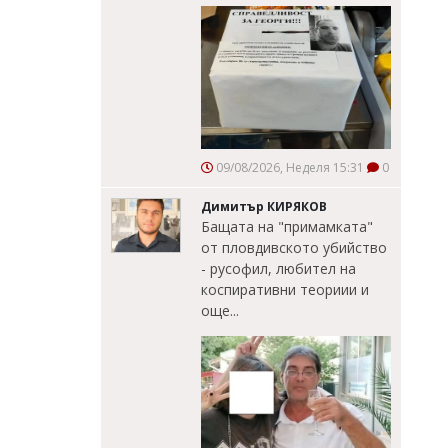
09/08/2026, Неделя 15:31
0
Димитър КИРЯКОВ
Бащата на "примамката"
от пловдивското убийство
- русофил, любител на
коспиративни теориии и
още...