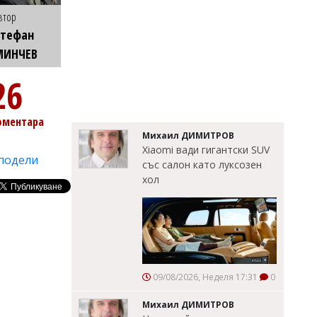
втор
Стефан
МИНЧЕВ
26
оментара
Михаил ДИМИТРОВ
Xiaomi вади гигантски SUV
подели
със салон като луксозен
хол
09/08/2026, Неделя 17:31
0
Михаил ДИМИТРОВ