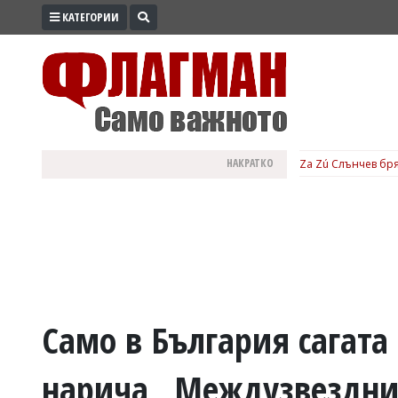
КАТЕГОРИИ
ПРОМО
ЗОНА
ИЗБОРИ
2026
ПРАКТИЧНО
НАКРАТКО
Za Zú Слънчев бря
КУЛТУРА
ЗДРАВЕ
ПОЛИТИКА
ОБЩИНИ
ОБЩЕСТВО
ЛАЙФСТАЙЛ
Само в България сагата
ВОЙНАТА
нарича „Междузвездни
В