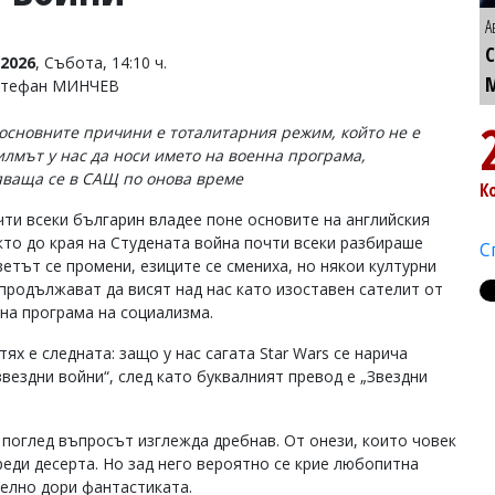
А
2026
, Събота, 14:10 ч.
 Стефан МИНЧЕВ
 основните причини е тоталитарния режим, който не е
илмът у нас да носи името на военна програма,
ваща се в САЩ по онова време
К
чти всеки българин владее поне основите на английския
акто до края на Студената война почти всеки разбираше
С
ветът се промени, езиците се смениха, но някои културни
 продължават да висят над нас като изоставен сателит от
на програма на социализма.
тях е следната: защо у нас сагата Star Wars се нарича
вездни войни“, след като буквалният превод е „Звездни
 поглед въпросът изглежда дребнав. От онези, които човек
реди десерта. Но зад него вероятно се крие любопитна
елно дори фантастиката.