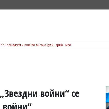
г с нова визия и още по-високо кулинарно ниво
 „Звездни войни“ се
 войни“