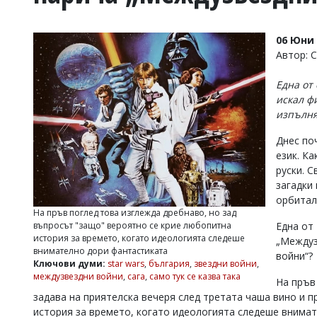
УКРАЙНА
СПОРТ
06 Юни 
РАЗСЛЕДВАНЕ
Автор:
БИЗНЕС
Една от
ЮГ
искал ф
изпълня
Управители:
Днес по
Веселин
Василев,
език. К
email:
руски. С
v.vasilev@flagman.bg
загадки
Катя
орбитал
Касабова,
На пръв поглед това изглежда дребнаво, но зад
еmail:
k.kassabova@flagman.bg
въпросът "защо" вероятно се крие любопитна
Една от 
история за времето, когато идеологията следеше
„Междуз
Главен
внимателно дори фантастиката
войни“?
редактор:
Ключови думи:
star wars
,
българия
,
звездни войни
,
Иван
междузвездни войни
,
сага
,
само тук се казва така
Колев,
На пръв
email:
задава на приятелска вечеря след третата чаша вино и п
office@flagman.bg
история за времето, когато идеологията следеше внимат