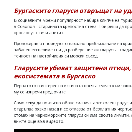
Коментарите
Бургаските гларуси отвръщат на уд
под
статиите
В социалните мрежи популярност набира клипче на турис
се
в Созопол - старинната крепостна стена. Той реши да пр
въвеждат
прословут птичи апетит.
от
читателите
Провокиран от поредното нахално приближаване на крила
и
редакцията
забавен експеримент и да разбере пие ли гларусът трад
не
течност на настойчивия си морски съсед.
носи
отговорност
Гларусите убиват защитени птици,
за
екосистемата в Бургаско
тях!
Ако
Пернатото в интерес на истината посяга смело към чашка
откриете
обиден
му се изпречи пред очите.
за
вас
Само секунда по-късно обаче силният алкохолен градус 
коментар,
отдръпва рязко назад и се отказва от безплатния черпъ
моля
стомах на черноморските гларуси си има своите лимити, 
сигнализирайте
вижте още във видеото.
ни!