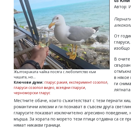
03 Юни 
УКРАЙНА
Автор: 
СПОРТ
Пернати
РАЗСЛЕДВАНЕ
алкохол
БИЗНЕС
От годи
ЮГ
гларуси
изобщо 
Управители:
Веселин
В очите
Василев,
свързан
email:
отмъкна
Жълтокраката чайка посяга с любопитство към
v.vasilev@flagman.bg
чашата, но...
в някое
Катя
Ключови думи:
гларус ракия
,
експеримент созопол
,
ги сним
Касабова,
гларуси созопол видео
,
всеядни гларуси
,
лятната
еmail:
k.kassabova@flagman.bg
черноморски гларус
Местните обаче, които съжителстват с тези пернати хищ
Главен
редактор:
романтични илюзии и ги познават в съвсем друга светлина
Иван
гларусите показват изключително агресивно поведение, н
Колев,
мърша. За хората по морето тези птици отдавна са се пр
email:
нямат никакви граници.
office@flagman.bg