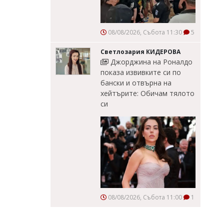
08/08/2026, Събота 11:30
5
Светлозария КИДЕРОВА
Джорджина на Роналдо
показа извивките си по
бански и отвърна на
хейтърите: Обичам тялото
си
08/08/2026, Събота 11:00
1