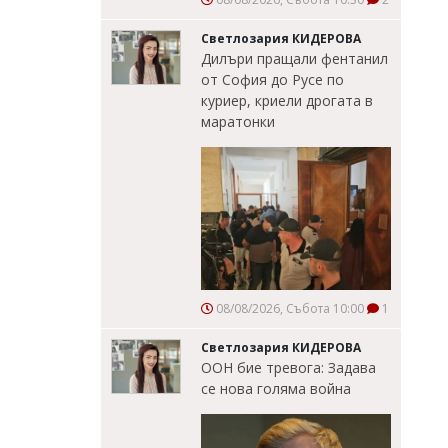
Светлозария КИДЕРОВА
Дилъри пращали фентанил
от София до Русе по
куриер, криели дрогата в
маратонки
08/08/2026, Събота 10:00
1
Светлозария КИДЕРОВА
ООН бие тревога: Задава
се нова голяма война