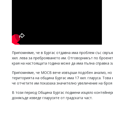
Припомняме, че в Бургас отдавна има проблем със свръх
хил. лева за преброяването им. Отговорникът по броене
края на настоящата година може да има пълна справка з
Припомняме, че МОСВ вече извърши подобен анализ, но п
територията на община Бургас има 17 хил. гларуса. Това
че отчетите им показаха значително увеличение на броя н
В този период Община Бургас подмени изцяло контейнер
донякъде изведе гларусите от градската част.