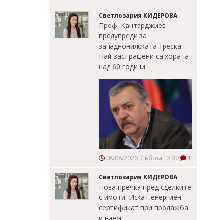
Светлозария КИДЕРОВА
Проф. Кантарджиев
предупреди за
западнонилската треска:
Най-застрашени са хората
над 60 години
08/08/2026, Събота 12:30
1
Светлозария КИДЕРОВА
Нова пречка пред сделките
с имоти: Искат енергиен
сертификат при продажба
и наем