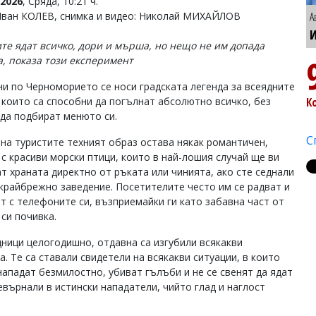
2026
, Сряда, 10:21 ч.
Иван КОЛЕВ, снимка и видео: Николай МИХАЙЛОВ
А
И
те ядат всичко, дори и мърша, но нещо не им допада
а, показа този експеримент
ни по Черноморието се носи градската легенда за всеядните
, които са способни да погълнат абсолютно всичко, без
К
да подбират менюто си.
С
 на туристите техният образ остава някак романтичен,
 с красиви морски птици, които в най-лошия случай ще ви
т храната директно от ръката или чинията, ако сте седнали
 крайбрежно заведение. Посетителите често им се радват и
ат с телефоните си, възприемайки ги като забавна част от
 си почивка.
ници целогодишно, отдавна са изгубили всякакви
. Те са ставали свидетели на всякакви ситуации, в които
ападат безмилостно, убиват гълъби и не се свенят да ядат
евърнали в истински нападатели, чийто глад и наглост