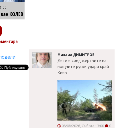
втор
ван КОЛЕВ
9
оментара
Михаил ДИМИТРОВ
подели
Дете е сред жертвите на
нощните руски удари край
Киев
08/08/2026, Събота 13:00
0