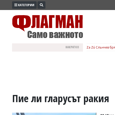
КАТЕГОРИИ
ПРОМО
ЗОНА
ИЗБОРИ
2026
ПРАКТИЧНО
НАКРАТКО
Za Zú Слънчев бря
КУЛТУРА
ЗДРАВЕ
ПОЛИТИКА
ОБЩИНИ
ОБЩЕСТВО
ЛАЙФСТАЙЛ
Пие ли гларусът ракия
ВОЙНАТА
В