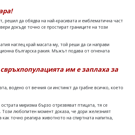
ара!
т, решил да обядва на най-красивата и емблематична част
овери докъде точно се простират границите на този
тия наглец край масата му, той реши да си направи
иционна българска ракия. Мъжът подава от огнената
 свръхпопулацията им е заплаха за
та, водено от вечния си инстинкт да грабне всичко, което
и острата миризма бързо отрезвяват птицата, тя се
к. Този любопитен момент доказа, че дори железният
а как точно реагира животното на спиртната напитка,