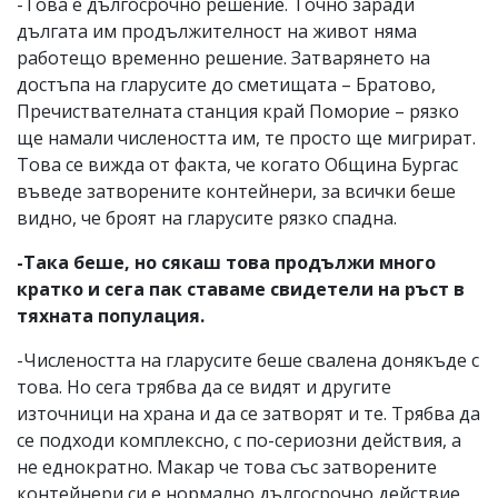
-Това е дългосрочно решение. Точно заради
дългата им продължителност на живот няма
работещо временно решение. Затварянето на
достъпа на гларусите до сметищата – Братово,
Пречиствателната станция край Поморие – рязко
ще намали числеността им, те просто ще мигрират.
Това се вижда от факта, че когато Община Бургас
въведе затворените контейнери, за всички беше
видно, че броят на гларусите рязко спадна.
-Така беше, но сякаш това продължи много
кратко и сега пак ставаме свидетели на ръст в
тяхната популация.
-Числеността на гларусите беше свалена донякъде с
това. Но сега трябва да се видят и другите
източници на храна и да се затворят и те. Трябва да
се подходи комплексно, с по-сериозни действия, а
не еднократно. Макар че това със затворените
контейнери си е нормално дългосрочно действие.