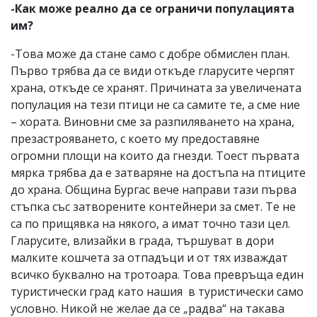
-Как може реално да се ограничи популацията
им?
-Това може да стане само с добре обмислен план.
Първо трябва да се види откъде гларусите черпят
храна, откъде се хранят. Причината за увеличената
популация на тези птици не са самите те, а сме ние
– хората. Виновни сме за разпиляването на храна,
презастрояването, с което му предоставяне
огромни площи на които да гнезди. Тоест първата
мярка трябва да е затваряне на достъпа на птиците
до храна. Община Бургас вече направи тази първа
стъпка със затворените контейнери за смет. Те не
са по прищявка на някого, а имат точно тази цел.
Гларусите, влизайки в града, тършуват в дори
малките кошчета за отпадъци и от тях изваждат
всичко буквално на тротоара. Това превръща един
туристически град като нашия в туристически само
условно. Никой не желае да се „радва“ на такава