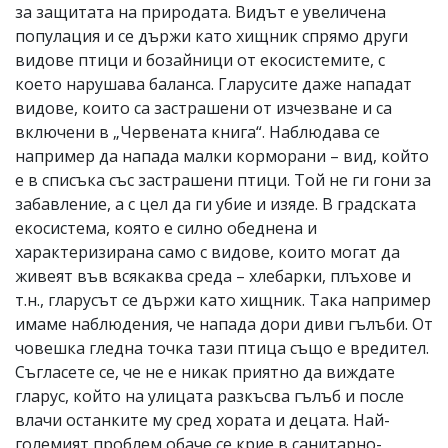
за защитата на природата. Видът е увеличена
популация и се държи като хищник спрямо други
видове птици и бозайници от екосистемите, с
което нарушава баланса. Гларусите даже нападат
видове, които са застрашени от изчезване и са
включени в „Червената книга“. Наблюдава се
например да напада малки корморани – вид, който
е в списъка със застрашени птици. Той не ги гони за
забавление, а с цел да ги убие и изяде. В градската
екосистема, която е силно обеднена и
характеризирана само с видове, които могат да
живеят във всякаква среда – хлебарки, плъхове и
т.н., гларусът се държи като хищник. Така например
имаме наблюдения, че напада дори диви гълъби. От
човешка гледна точка тази птица също е вредител.
Съгласете се, че не е никак приятно да виждате
гларус, който на улицата разкъсва гълъб и после
влачи останките му сред хората и децата. Най-
големият проблем обаче се крие в санитарно-