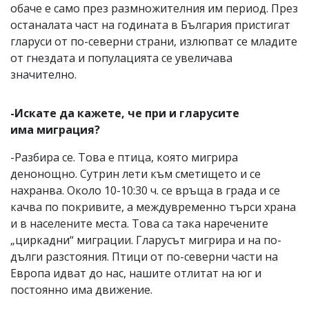
обаче е само през размножителния им период. През
останалата част на годината в България пристигат
гларуси от по-северни страни, излюпват се младите
от гнездата и популацията се увеличава
значително.
-Искате да кажете, че при и гларусите
има миграция?
-Разбира се. Това е птица, която мигрира
денонощно. Сутрин лети към сметището и се
нахранва. Около 10-10:30 ч. се връща в града и се
качва по покривите, а междувременно търси храна
и в населените места. Това са така наречените
„циркадни“ миграции. Гларусът мигрира и на по-
дълги разстояния. Птици от по-северни части на
Европа идват до нас, нашите отлитат на юг и
постоянно има движение.