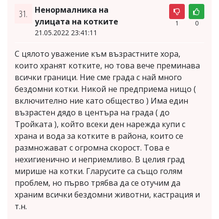
Ненормалника на
31.
улицата на котките
1
0
21.05.2022 23:41:11
С цялото уважение към възрастните хора,
които хранят котките, но това вече преминава
всички граници. Ние сме града с най много
бездомни котки. Никой не предприема нищо (
включително ние като общество ) Има един
възрастен дядо в центъра на града ( до
Тройката ), който всеки ден нарежда купи с
храна и вода за котките в района, които се
размножават с огромна скорост. Това е
нехигиенично и неприемливо. В целия град
мирише на котки. Гларусите са също голям
проблем, но първо трябва да се отучим да
храним всички бездомни животни, кастрация и
т.н.