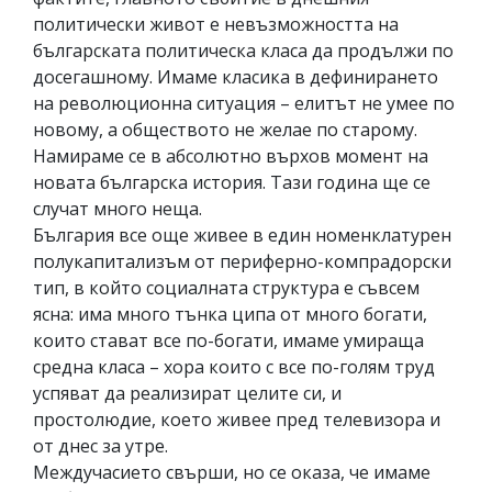
политически живот е невъзможността на
българската политическа класа да продължи по
досегашному. Имаме класика в дефинирането
на революционна ситуация – елитът не умее по
новому, а обществото не желае по старому.
Намираме се в абсолютно върхов момент на
новата българска история. Тази година ще се
случат много неща.
България все още живее в един номенклатурен
полукапитализъм от периферно-компрадорски
тип, в който социалната структура е съвсем
ясна: има много тънка ципа от много богати,
които стават все по-богати, имаме умираща
средна класа – хора които с все по-голям труд
успяват да реализират целите си, и
простолюдие, което живее пред телевизора и
от днес за утре.
Междучасието свърши, но се оказа, че имаме