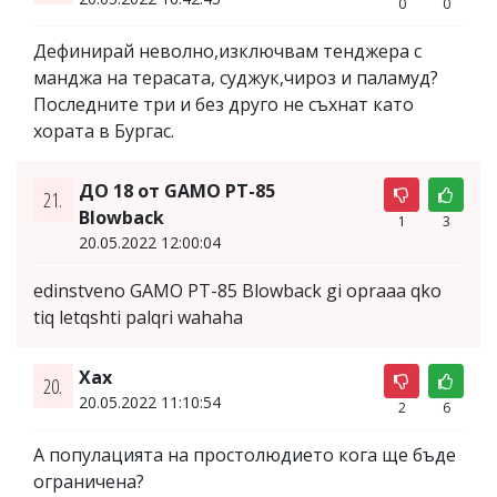
0
0
Дефинирай неволно,изключвам тенджера с
манджа на терасата, суджук,чироз и паламуд?
Последните три и без друго не съхнат като
хората в Бургас.
ДО 18 от GAMO PT-85
21.
Blowback
1
3
20.05.2022 12:00:04
edinstveno GAMO PT-85 Blowback gi opraaa qko
tiq letqshti palqri wahaha
Хах
20.
20.05.2022 11:10:54
2
6
А популацията на простолюдието кога ще бъде
ограничена?