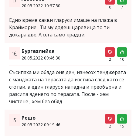
17.
20.05.2022 10:37:50
0
7
Едно време какви гларуси имаше на плажа в
Крайморие . Ти му дадеш царевица то ти
докара две. А сега само крадци.
Бургазлийка
16.
20.05.2022 09:46:30
2
10
Съсипаха ми обяда оня ден, изнесох тенджерата
с манджата на терасата да изстива след като се
сготви, а един гларус я нападна и преобърна и
разсипа яденето по терасата. После - хем
чистене , хем без обяд
Peшо
15.
20.05.2022 09:19:46
2
15