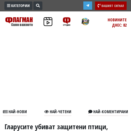
КАТЕГОРИИ
ВАШИЯТ СИГНАЛ
ПРОМО
НОВИНИТЕ
ДНЕС: 82
ЗОНА
ИЗБОРИ
2026
ПРАКТИЧНО
КУЛТУРА
ЗДРАВЕ
ПОЛИТИКА
ОБЩИНИ
ОБЩЕСТВО
ЛАЙФСТАЙЛ
НАЙ-НОВИ
НАЙ-ЧЕТЕНИ
НАЙ-КОМЕНТИРАНИ
ВОЙНАТА
В
Гларусите убиват защитени птици,