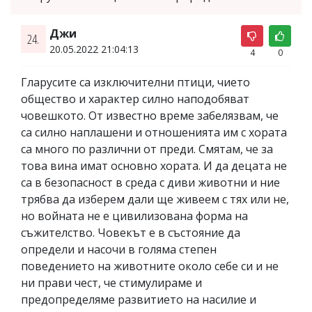
Джи
24.
20.05.2022 21:04:13
4
0
Гларусите са изключителни птици, чието
общество и характер силно наподобяват
човешкото. От известно време забелязвам, че
са силно наплашени и отношенията им с хората
са много по различни от преди. Смятам, че за
това вина имат основно хората. И да децата не
са в безопасност в среда с диви животни и ние
трябва да изберем дали ще живеем с тях или не,
но войната не е цивилизована форма на
съжителство. Човекът е в състояние да
определи и насочи в голяма степен
поведението на животните около себе си и не
ни прави чест, че стимулираме и
предопределяме развитието на насилие и