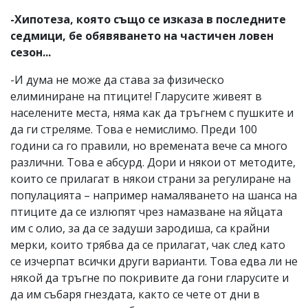
-Хипотеза, която също се изказа в последните
седмици, бе обявяването на частичен ловен
сезон...
-И дума не може да става за физическо
елиминиране на птиците! Гларусите живеят в
населените места, няма как да тръгнем с пушките и
да ги стреляме. Това е немислимо. Преди 100
години са го правили, но времената вече са много
различни. Това е абсурд. Дори и някои от методите,
които се прилагат в някои страни за регулиране на
популацията – например намаляването на шанса на
птиците да се излюпят чрез намазване на яйцата
им с олио, за да се задуши зародиша, са крайни
мерки, които трябва да се прилагат, чак след като
се изчерпат всички други варианти. Това едва ли не
някой да тръгне по покривите да гони гларусите и
да им събаря гнездата, както се чете от дни в