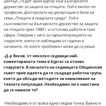
център „ПОДА“ край Бургас към Българското
дружество за защита на птиците. Той е еколог по
професия. Докторската му дисертация е била на
тема „Птиците в градската среда“. Той е
съосновател на Българското дружество за защита
на птиците през 1988 г. и оттогава работи в тази
сфера. Говорим с него за свръхпопулацията на
гларусите, която се наблюдава от години и
начините, по които проблемът може да се реши.
-Д-р Янков, от няколко седмици най-
коментираната тема в Бургас са отново
гларусите. В началото на седмицата Общинския
съвет прие идеята да се създаде работна група,
която да обсъди методите за намаляване на
тяхната популация. Необходимо ли е наистина
да се намали тя?
-Необходимо е от всяка една гледна точка. Важно е