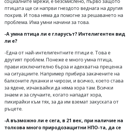
социалните мрежи, е безсмислено, първо защото
птицата ще си напрви гнездото веднага на другия
покрив. И това няма да помогне за решаването на
проблема. Има умни начини за това.
-А умна птица ли е гларусът? Интелигентен вид
ли е?
-Една от най-интелигентните птици е. Това е
другият проблем. Понеже е много умна птица,
прави изключително бърза и адекватна преценка
на ситуациите. Например прибира закачените на
балконите луканки и чирози, и всичко, което става
за ядене, изчаквайки да няма хора там. Всички
знаем и за случаите, когато нападат хора,
пикирайки към тях, за да им вземат закуската от
ръцете.
-А възможно ли е сега, в 21 век, при наличие на
толкова много природозащитни НПО-та, да се