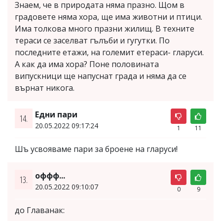
Знаем, че в природата няма празно. Щом в
градовете няма хора, ще има животни и птици.
Има толкова много празни жилищ. В техните
тераси се заселват гълъби и гугутки. По
последните етажи, на големит етераси- гларуси.
А как да има хора? Поне половината
випускници ще напуснат града и няма да се
върнат никога.
Едни пари
14.
20.05.2022 09:17:24
1
11
Шъ усвояваме пари за броене на гларуси!
оффф...
13.
20.05.2022 09:10:07
0
9
до Главанак: