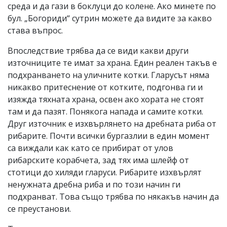
среда и да гази в боклуци до колене. Ако минете по
бул. „Богориди“ сутрин можете да видите за какво
става въпрос.
Впоследствие трябва да се види какви други
източниците те имат за храна. Един реален такъв е
подхранването на уличните котки. Гларусът няма
никакво притеснение от котките, подгонва ги и
изяжда тяхната храна, освен ако хората не стоят
там и да пазят. Понякога напада и самите котки.
Друг източник е изхвърлянето на дребната риба от
рибарите. Почти всички бургазлии в един момент
са виждали как като се прибират от улов
рибарските корабчета, зад тях има шлейф от
стотици до хиляди гларуси. Рибарите изхвърлят
ненужната дребна риба и по този начин ги
подхранват. Това също трябва по някакъв начин да
се преустанови.