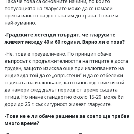
Така че това са основните начини, по които
популацията на гларусите може да се намали –
прекъсването на достъпа им до храна. Това е и
най-хуманно.
-Градските легенди твърдят, че гларусите
живеят между 40 и 60 години. Вярно ли е това?
-Не, това е преувеличено. По принцип обаче
въпросът с продължителността на птиците е доста
труден, защото изисква още при излюпването на
индивида той да се „опръстени“ и да се отбележи
годината на излюпване, като впоследствие някой
да намери след дълъг период от време същата
птица. Но иначе стандартно около 15-20, може би
дори до 25 г. със сигурност живеят гларусите.
-Това не е ли обаче решение за което ще трябва
много време?