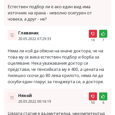
Естествен подбор ли е ако един вид има
източник на храна - неволно осигурен от
човека, а друг - не?
Главанак
12.
20.05.2022 07:29:33
16
7
Няма ли кой да обясни на иначе доктора, че на
това му се вика естествен подбор и борба за
оцеляване. Нека уважавания доктор си
представи, че пенсийката му е 400, а цената на
пилешко скочи до 80 лева крилото, няма ли да
оскуби един гларус за тенджерта си, а докторе.
Някой
11.
20.05.2022 00:16:19
50
6
Цялата статия е възмутителна, некомпитентна