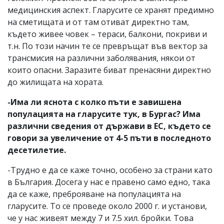
медицинския аспект. Гларусите се хранят предимно
на сметищата и от там отиват директно там,
където живее човек – тераси, балкони, покриви и
т.н. По този начин те се превръщат във вектор за
трансмисия на различни заболявания, някои от
които опасни. Заразите биват пренасяни директно
до жилищата на хората.
-Има ли яснота с колко пъти е завишена
популацията на гларусите тук, в Бургас? Има
различни сведения от държави в ЕС, където се
говори за увеличение от 4-5 пъти в последното
десетилетие.
-Трудно е да се каже точно, особено за страни като
в България. Досега у нас е правено само едно, така
да се каже, преброяване на популацията на
гларусите. То се проведе около 2000 г. и установи,
че у нас живеят между 7 и 7.5 хил. бройки. Това