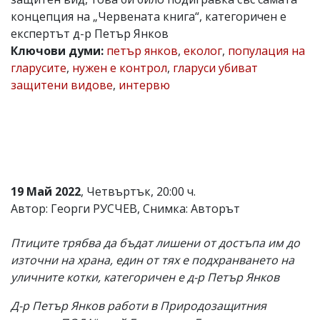
концепция на „Червената книга“, категоричен е
Коментарите
под
експертът д-р Петър Янков
статиите
Ключови думи:
петър янков
,
еколог
,
популация на
се
гларусите
,
нужен е контрол
,
гларуси убиват
въвеждат
от
защитени видове
,
интервю
читателите
и
редакцията
не
носи
отговорност
за
тях!
19 Май 2022
, Четвъртък, 20:00 ч.
Ако
Автор: Георги РУСЧЕВ, Снимка: Авторът
откриете
обиден
за
Птиците трябва да бъдат лишени от достъпа им до
вас
източни на храна, един от тях е подхранването на
коментар,
моля
уличните котки, категоричен е д-р Петър Янков
сигнализирайте
ни!
Д-р Петър Янков работи в Природозащитния