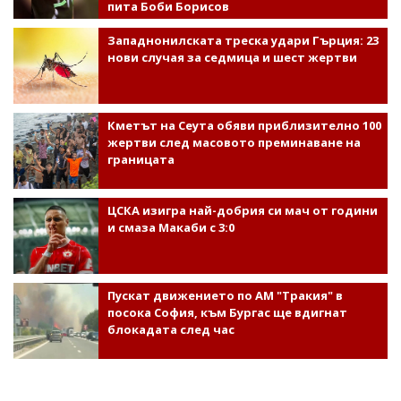
пита Боби Борисов
Западнонилската треска удари Гърция: 23
нови случая за седмица и шест жертви
Кметът на Сеута обяви приблизително 100
жертви след масовото преминаване на
границата
ЦСКА изигра най-добрия си мач от години
и смаза Макаби с 3:0
Пускат движението по АМ "Тракия" в
посока София, към Бургас ще вдигнат
блокадата след час