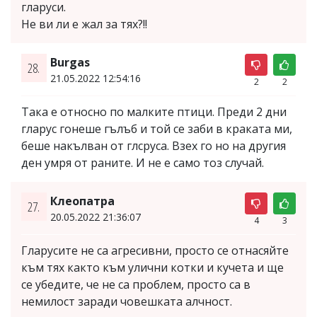
гларуси.
Не ви ли е жал за тях?!!
Burgas
28.
21.05.2022 12:54:16
2
2
Така е относно по малките птици. Преди 2 дни
гларус гонеше гълъб и той се заби в краката ми,
беше накълван от глсруса. Взех го но на другия
ден умря от раните. И не е само тоз случай.
Клеопатра
27.
20.05.2022 21:36:07
4
3
Гларусите не са агресивни, просто се отнасяйте
към тях както към улични котки и кучета и ще
се убедите, че не са проблем, просто са в
немилост заради човешката алчност.