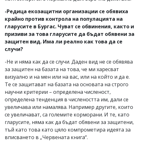
-Редица екозащитни организации се обявиха
крайно против контрола на популацията на
гларусите в Бургас. Чуват се обвинения, както и
призиви за това гларусите да бъдат обявени за
защитен вид. Има ли реално как това да се
случи?
-Не и няма как да се случи. Даден вид не се обявява
за защитен на базата на това, че ми харесват
визуално и на мен или на вас, или на който и да е.
Те се защитават на базата на основата на строго
научни критерии – определена численост,
определена тенденция в числеността им, дали се
увеличава или намалява. Например другите, които
се увеличават, са големите корморани. И те, като
гларусите, няма как да бъдат обявени за защитени,
тъй като това като цяло компрометира идеята за
вписването в „Червената книга“.