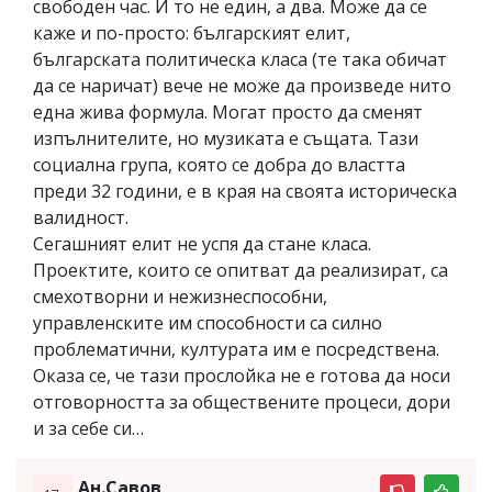
свободен час. И то не един, а два. Може да се
каже и по-просто: българският елит,
българската политическа класа (те така обичат
да се наричат) вече не може да произведе нито
една жива формула. Могат просто да сменят
изпълнителите, но музиката е същата. Тази
социална група, която се добра до властта
преди 32 години, е в края на своята историческа
валидност.
Сегашният елит не успя да стане класа.
Проектите, които се опитват да реализират, са
смехотворни и нежизнеспособни,
управленските им способности са силно
проблематични, културата им е посредствена.
Оказа се, че тази прослойка не е готова да носи
отговорността за обществените процеси, дори
и за себе си…
Ан.Савов