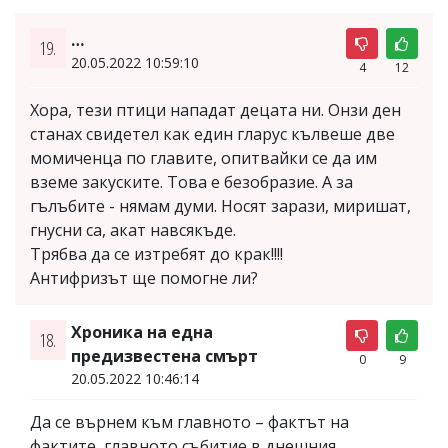
…
19.
20.05.2022 10:59:10
4
12
Хора, тези птици нападат децата ни. Онзи ден
станах свидетел как един гларус кълвеше две
момиченца по главите, опитвайки се да им
вземе закуските. Това е безобразие. А за
гълъбите - нямам думи. Носят зарази, миришат,
гнусни са, акат навсякъде.
Трябва да се изтребят до крак!!!!
Антифризът ще помогне ли?
Хроника на една
18.
предизвестена смърт
0
9
20.05.2022 10:46:14
Да се върнем към главното – фактът на
фактите, главното събитие в днешния