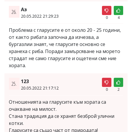
Аз
26.
20.05.2022 21:29:23
0
4
Проблема с гларусите е от около 20 - 25 години,
от както рибата започна да изчезва, а
бургазлии знаят, че гларусите основно се
хранеха с риба. Поради замърсяване на морето
страдат не само гларусите и ощетени сме ние
хората.
123
25.
20.05.2022 21:17:12
0
2
Отношенията на гларусите към хората са
очакване на милост.
Стана традиция да се хранят безброй улични
котки.
Гларусите са също част от природата!