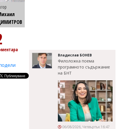
втор
Михаил
ДИМИТРОВ
2
оментара
Владислав БОНЕВ
Филоложка поема
подели
програмното съдържание
на БНТ
06/08/2026, Четвъртък 16:47