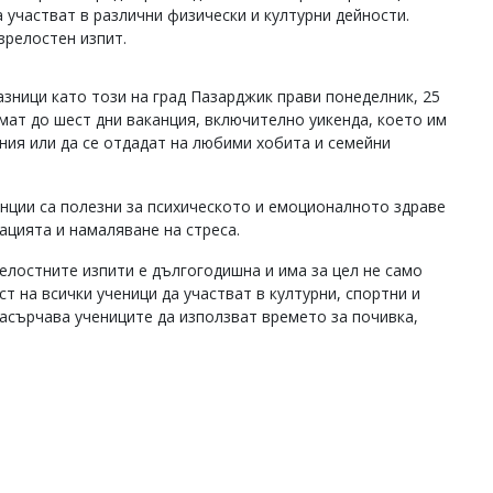
 участват в различни физически и културни дейности.
зрелостен изпит.
зници като този на град Пазарджик прави понеделник, 25
мат до шест дни ваканция, включително уикенда, което им
ния или да се отдадат на любими хобита и семейни
нции са полезни за психическото и емоционалното здраве
ацията и намаляване на стреса.
елостните изпити е дългогодишна и има за цел не само
т на всички ученици да участват в културни, спортни и
асърчава учениците да използват времето за почивка,