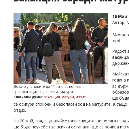
УКРАЙНА
СПОРТ
16 Май 
РАЗСЛЕДВАНЕ
Автор:
БИЗНЕС
Министе
ЮГ
май
Радост 
Управители:
ваканци
Веселин
Василев,
държавн
email:
v.vasilev@flagman.bg
Майскат
Катя
година 
Касабова,
за държ
Докато учениците до 11-ти клас почиват,
еmail:
k.kassabova@flagman.bg
образов
зрелостниците ще полагат матури
Ключови думи:
ваканция
,
матури
,
изпит
ще бъда
Главен
се осигури спокоен и безопасен ход на матурите, а също
редактор:
Иван
отдих.
Колев,
email:
На 20 май, сряда, дванайсетокласниците ще полагат задъ
office@flagman.bg
ще бъде неучебен за всички останали. Ще се почива и в