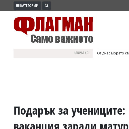
КАТЕГОРИИ
ПРОМО
ЗОНА
ИЗБОРИ
2026
ПРАКТИЧНО
НАКРАТКО
България е №1 в Е
КУЛТУРА
ЗДРАВЕ
ПОЛИТИКА
ОБЩИНИ
ОБЩЕСТВО
ЛАЙФСТАЙЛ
Подарък за учениците:
ВОЙНАТА
ваканция заради матур
В