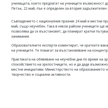
училищата, които предлагат на учениците възможност да
Коментарите
Петък, 22 май, пък е определен за втория задължителен 
под
статиите
се
Съвпадението с националния празник 24 май и местни пра
въвеждат
май, също неучебен. Така в някои райони учениците ще и
от
позволява да се възстановят, да планират кратки пътува
читателите
и
занимания.
редакцията
не
Образователните експерти коментират, че кратките вака
носи
на учениците. Те помагат за възстановяване на концентр
отговорност
за
Практиката на обявяване на неучебни дни по време на зр
тях!
спокойствието на зрелостниците, но и да даде възможнос
Ако
местни инициативи. Министерството на образованието н
откриете
творчество и социални активности.
обиден
за
вас
коментар,
моля
сигнализирайте
ни!