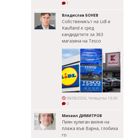
1
Владислав БОНЕВ
Собственикът на Lidl и
Kaufland е сред
кандидатите за 363
магазина на Tesco
06/08/2026, Четвъртък 16:36
0
Михаил ДИМИТРОВ
Пиян хулиган вилня на
плажа във Варна, глобиха
го