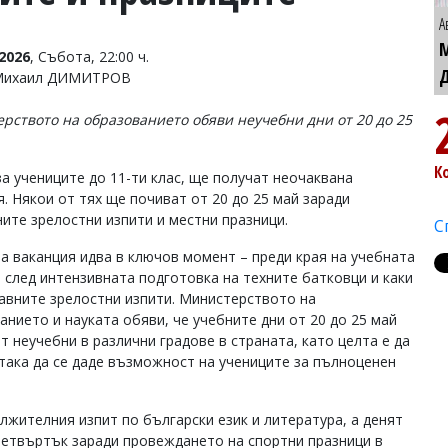
А
2026
, Събота, 22:00 ч.
 Михаил ДИМИТРОВ
рството на образованието обяви неучебни дни от 20 до 25
К
за учениците до 11-ти клас, ще получат неочаквана
я. Някои от тях ще почиват от 20 до 25 май заради
ите зрелостни изпити и местни празници.
С
а ваканция идва в ключов момент – преди края на учебната
и след интензивната подготовка на техните батковци и каки
авните зрелостни изпити. Министерството на
анието и науката обяви, че учебните дни от 20 до 25 май
т неучебни в различни градове в страната, като целта е да
 така да се даде възможност на учениците за пълноценен
лжителния изпит по български език и литература, а денят
 четвъртък заради провеждането на спортни празници в