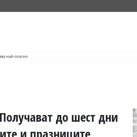
С по пушене на цигари
 Получават до шест дни
ите и празниците