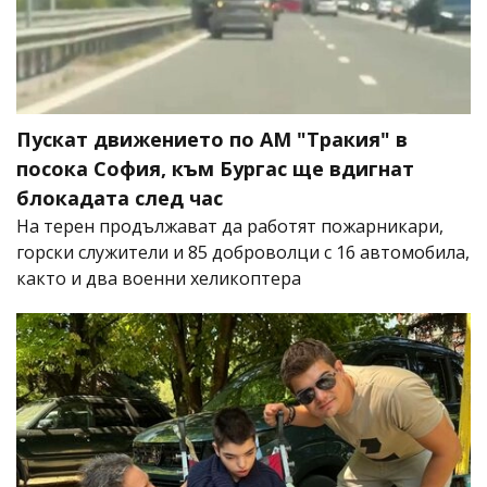
Пускат движението по АМ "Тракия" в
посока София, към Бургас ще вдигнат
блокадата след час
На терен продължават да работят пожарникари,
горски служители и 85 доброволци с 16 автомобила,
както и два военни хеликоптера