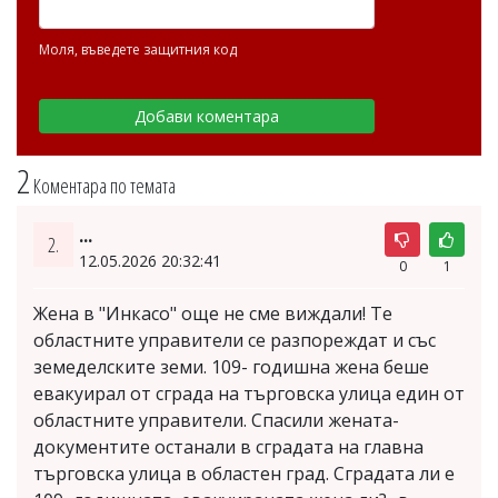
Моля, въведете защитния код
2
Коментара по темата
...
2.
12.05.2026 20:32:41
0
1
Жена в "Инкасо" още не сме виждали! Те
областните управители се разпореждат и със
земеделските земи. 109- годишна жена беше
евакуирал от сграда на търговска улица един от
областните управители. Спасили жената-
документите останали в сградата на главна
търговска улица в областен град. Сградата ли е