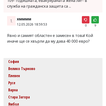
109- годишната, евакуираната жена ли?- в
служба на гражданска защита са ...
хмммм
1.
12.05.2026 18:59:53
0
9
Явно и самият областен е замесен в това! Кой
иначе ще се хвърли да му дава 40 000 евро?
София
Велико Търново
Плевен
Русе
Варна
Стара Загора
Ямбол