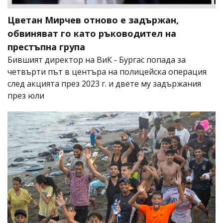
Цветан Мирчев отново е задържан,
обвиняват го като ръководител на
престъпна група
Бившият директор на ВиК - Бургас попада за
четвърти път в центъра на полицейска операция
след акцията през 2023 г. и двете му задържания
през юли