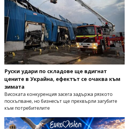
Руски удари по складове ще вдигнат
цените в Украйна, ефектът се очаква към
зимата
Високата конкуренция засега задържа рязкото
поскъпване, но бизнесът ще прехвърли загубите
към потребителите