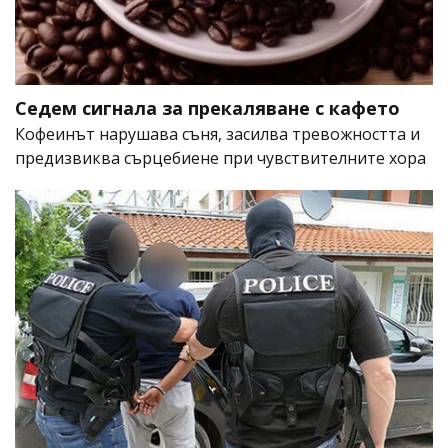
Седем сигнала за прекаляване с кафето
Кофеинът нарушава съня, засилва тревожността и
предизвиква сърцебиене при чувствителните хора