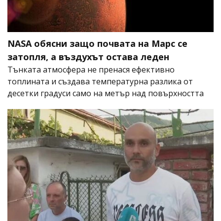
NASA обясни защо почвата на Марс се
затопля, а въздухът остава леден
Тънката атмосфера не пренася ефективно
топлината и създава температурна разлика от
десетки градуси само на метър над повърхността