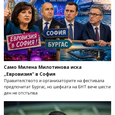
Само Милена Милотинова иска
„Евровизия“ в София
Правителството и организаторите на фестивала
предпочитат Бургас, но шефката на БНТ вече шести
ден не отстъпва