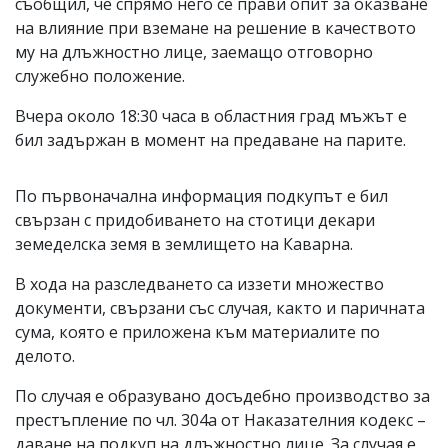
съобщил, че спрямо него се прави опит за оказване
на влияние при вземане на решение в качеството
му на длъжностно лице, заемащо отговорно
служебно положение.
Вчера около 18:30 часа в областния град мъжът е
бил задържан в момент на предаване на парите.
По първоначална информация подкупът е бил
свързан с придобиването на стотици декари
земеделска земя в землището на Каварна.
В хода на разследването са иззети множество
документи, свързани със случая, както и паричната
сума, която е приложена към материалите по
делото.
По случая е образувано досъдебно производство за
престъпление по чл. 304а от Наказателния кодекс –
даване на подкуп на длъжностно лице. За случая е