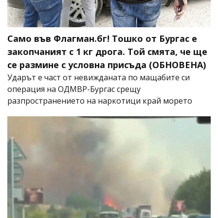
Само във Флагман.бг! Тошко от Бургас е
закопчаният с 1 кг дрога. Той смята, че ще
се размине с условна присъда (ОБНОВЕНА)
Ударът е част от невижданата по мащабите си
операция на ОДМВР-Бургас срещу
разпространението на наркотици край морето