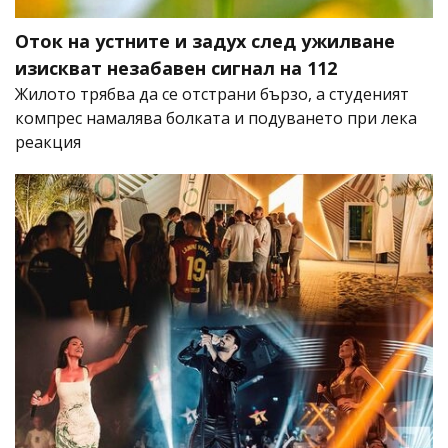
Оток на устните и задух след ужилване
изискват незабавен сигнал на 112
Жилото трябва да се отстрани бързо, а студеният
компрес намалява болката и подуването при лека
реакция