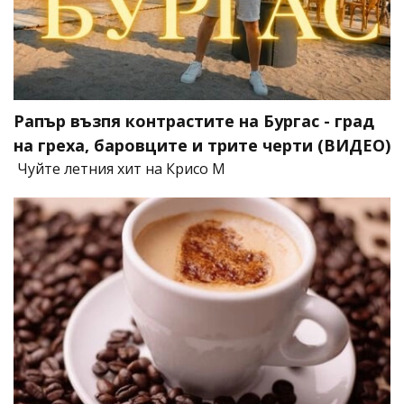
Рапър възпя контрастите на Бургас - град
на греха, баровците и трите черти (ВИДЕО)
Чуйте летния хит на Крисо М