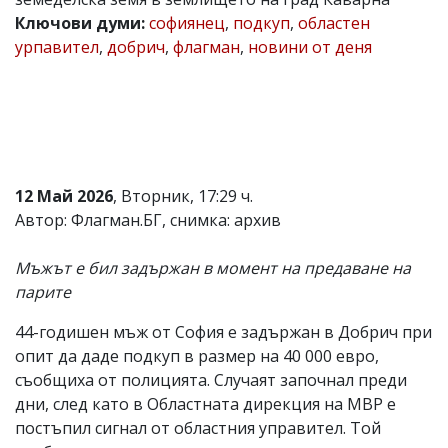
Ключови думи:
софиянец
,
подкуп
,
областен
Коментарите
под
урпавител
,
добрич
,
флагман
,
новини от деня
статиите
се
въвеждат
от
читателите
и
редакцията
не
12 Май 2026
, Вторник, 17:29 ч.
носи
Автор: Флагман.БГ, снимка: архив
отговорност
за
тях!
Мъжът е бил задържан в момент на предаване на
Ако
парите
откриете
обиден
за
44-годишен мъж от София е задържан в Добрич при
вас
опит да даде подкуп в размер на 40 000 евро,
коментар,
съобщиха от полицията. Случаят започнал преди
моля
сигнализирайте
дни, след като в Областната дирекция на МВР е
ни!
постъпил сигнал от областния управител. Той