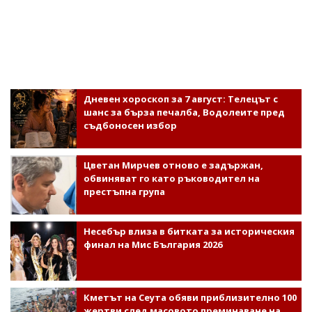
Дневен хороскоп за 7 август: Телецът с
шанс за бърза печалба, Водолеите пред
съдбоносен избор
Цветан Мирчев отново е задържан,
обвиняват го като ръководител на
престъпна група
Несебър влиза в битката за историческия
финал на Мис България 2026
Кметът на Сеута обяви приблизително 100
жертви след масовото преминаване на