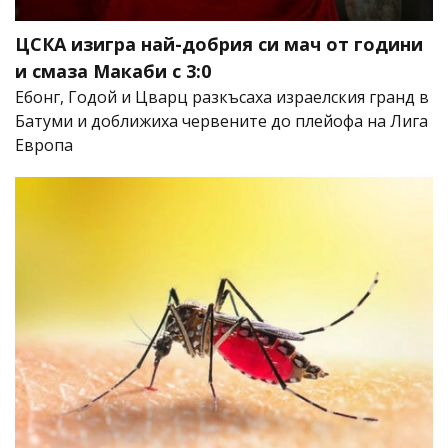
ЦСКА изигра най-добрия си мач от години
и смаза Макаби с 3:0
Ебонг, Годой и Цварц разкъсаха израелския гранд в
Батуми и доближиха червените до плейофа на Лига
Европа