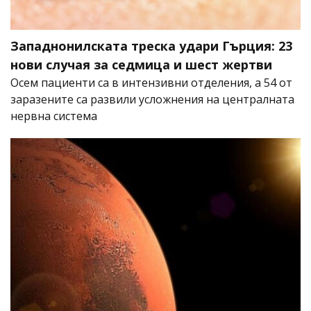
Западнонилската треска удари Гърция: 23
нови случая за седмица и шест жертви
Осем пациенти са в интензивни отделения, а 54 от
заразените са развили усложнения на централната
нервна система