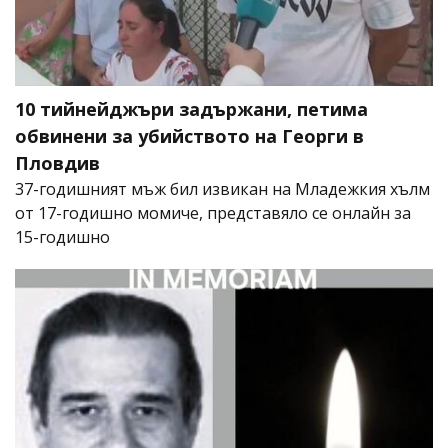
10 тийнейджъри задържани, петима
обвинени за убийството на Георги в
Пловдив
37-годишният мъж бил извикан на Младежкия хълм
от 17-годишно момиче, представяло се онлайн за
15-годишно