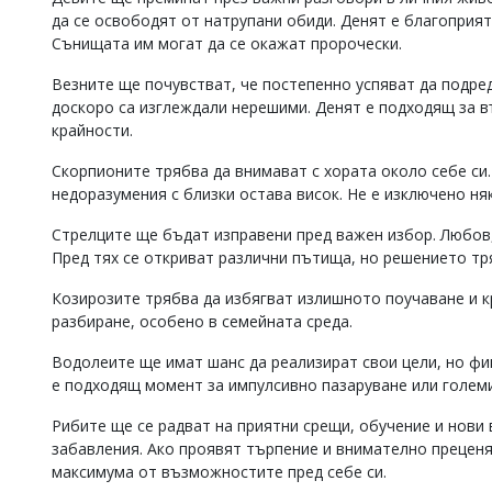
да се освободят от натрупани обиди. Денят е благоприят
Сънищата им могат да се окажат пророчески.
Везните ще почувстват, че постепенно успяват да подре
доскоро са изглеждали нерешими. Денят е подходящ за в
крайности.
Скорпионите трябва да внимават с хората около себе си.
недоразумения с близки остава висок. Не е изключено няк
Стрелците ще бъдат изправени пред важен избор. Любов,
Пред тях се откриват различни пътища, но решението т
Козирозите трябва да избягват излишното поучаване и к
разбиране, особено в семейната среда.
Водолеите ще имат шанс да реализират свои цели, но ф
е подходящ момент за импулсивно пазаруване или големи
Рибите ще се радват на приятни срещи, обучение и нови 
забавления. Ако проявят търпение и внимателно преценя
максимума от възможностите пред себе си.