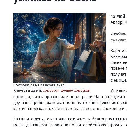
УКРАЙНА
СПОРТ
12 Май 
РАЗСЛЕДВАНЕ
Автор: 
БИЗНЕС
Любовни
ЮГ
очакват
Хората 
Управители:
възможн
Веселин
Василев,
силна е
email:
повече 
v.vasilev@flagman.bg
получат
Катя
с емоци
Касабова,
Водолеят да не пазарува днес
еmail:
k.kassabova@flagman.bg
Ключови думи:
хороскоп
,
дневен хороскоп
Днешния
промени, лични прозрения и нови срещи. Част от зодиите
Главен
други ще трябва да бъдат по-внимателни с решенията, с
редактор:
Иван
картина подсказва, че е важно да се действа спокойно и
Колев,
email:
За Овните денят е изпълнен с късмет и благоприятни въ
office@flagman.bg
могат да извлекат сериозни ползи, особено ако проявят 