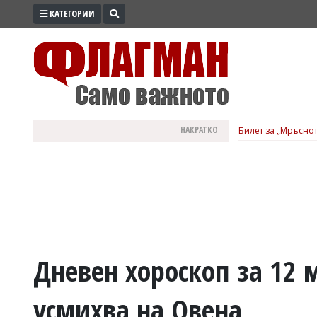
КАТЕГОРИИ
ПРОМО
ЗОНА
ИЗБОРИ
2026
ПРАКТИЧНО
НАКРАТКО
Билет за „Мръснот
КУЛТУРА
ЗДРАВЕ
ПОЛИТИКА
ОБЩИНИ
ОБЩЕСТВО
ЛАЙФСТАЙЛ
Дневен хороскоп за 12 
ВОЙНАТА
усмихва на Овена
В