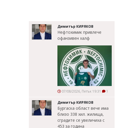
Димитър КИРЯКОВ
Нефтохимик привлече
офанзивен халф
07/08/2026, Петък 19:31
1
Димитър КИРЯКОВ
Бургаска област вече има
близо 338 хил. жилища,
сградите се увеличиха с
453 за година