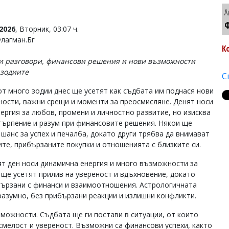
А
Ф
2026
, Вторник, 03:07 ч.
Флагман.Бг
К
 разговори, финансови решения и нови възможности
 зодиите
С
от много зодии днес ще усетят как съдбата им поднася нови
ости, важни срещи и моменти за преосмисляне. Денят носи
нергия за любов, промени и личностно развитие, но изисква
търпение и разум при финансовите решения. Някои ще
 шанс за успех и печалба, докато други трябва да внимават
ите, прибързаните покупки и отношенията с близките си.
т ден носи динамична енергия и много възможности за
 ще усетят прилив на увереност и вдъхновение, докато
вързани с финанси и взаимоотношения. Астрологичната
 разумно, без прибързани реакции и излишни конфликти.
зможности. Съдбата ще ги постави в ситуации, от които
смелост и увереност. Възможни са финансови успехи, както