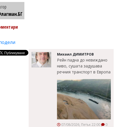
втор
лагман.БГ
оментари
подели
Михаил ДИМИТРОВ
Рейн падна до невиждано
ниво, сушата задушава
речния транспорт в Европа
07/08/2026, Петък 22:00
0