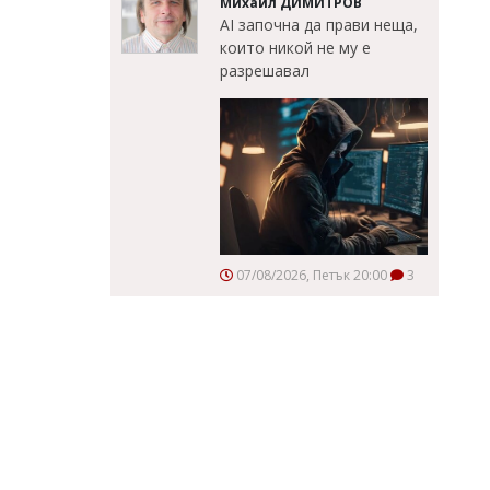
Михаил ДИМИТРОВ
AI започна да прави неща,
които никой не му е
разрешавал
07/08/2026, Петък 20:00
3