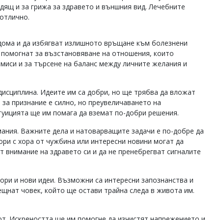
одящ и за грижа за здравето и външния вид. Лечебните
отлично.
 дома и да избягват излишното връщане към болезнени
 помогнат за възстановяване на отношения, които
омиси и за търсене на баланс между личните желания и
дисциплина. Идеите им са добри, но ще трябва да вложат
 за признание е силно, но преувеличаването на
туицията ще им помага да вземат по-добри решения.
мания. Важните дела и натоварващите задачи е по-добре да
вори с хора от чужбина или интересни новини могат да
 внимание на здравето си и да не пренебрегват сигналите
вори и нови идеи. Възможни са интересни запознанства и
ещнат човек, който ще остави трайна следа в живота им.
от. Искреността ще им помогне да изчистят напрежението и