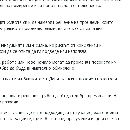
ен за помирение и за ново начало в отношенията.
дят живота си и да намерят решение на проблеми, които
ътрешно успокоение, размисъл и отказ от излишни
 Интуицията им е силна, но рискът от конфликти и
ой да се опита да ги подведе или използва.
 работа или ново начало могат да променят посоката им.
рябва да бъде внимателно обмислено.
ритики към близките си. Денят изисква повече търпение и
инансовите решения трябва да бъдат добре премислени. Не
 разходи.
впечатления. Денят е подходящ за пътувания, разговори и
ват ситуациите, ще избегнат недоразумения и ще извлекат