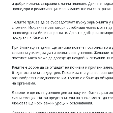
и добри новини, свързани с лични планове. Денят е подх
Коментарите
процедури и релаксиращите занимания ще им се отразят 
под
статиите
се
Телците трябва да се съсредоточат върху хармонията у
въвеждат
спомени. Искрените разговори с любимия човек могат да
от
напоследък са били напрегнати. Денят е добър за компр
читателите
и
нуждите на близките.
редакцията
не
При Близнаците денят ще изисква повече постоянство и 
носи
сериозни усилия, за да ги реализират успешно. Желанието
отговорност
постиженията може да доведе до неудобни ситуации. Ин
за
тях!
Раците е добре да се отдадат на почивка и приятни зани
Ако
бъдат оставени за друг ден. Покани за пътувания, разго
откриете
разнообразят ежедневието им. Нужно е обаче да обърнат
обиден
за
на организма.
вас
коментар,
Лъвовете ще имат успешен ден за покупки, бизнес разго
моля
силни емоции. Някои представители на знака могат да ср
сигнализирайте
Любовта ще носи важни уроци и осъзнавания.
ни!
Девите ще преминат през важни разговори в личния жив