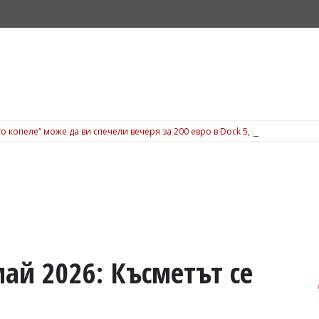
о копеле“ може да ви спечели вечеря за 200 евро в Dock 5, вижте подробн
май 2026: Късметът се