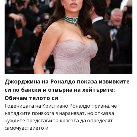
Джорджина на Роналдо показа извивките
си по бански и отвърна на хейтърите:
Обичам тялото си
Годеницата на Кристиано Роналдо призна, че
нападките понякога я нараняват, но отказва
чуждите представи за красота да определят
самочувствието ѝ