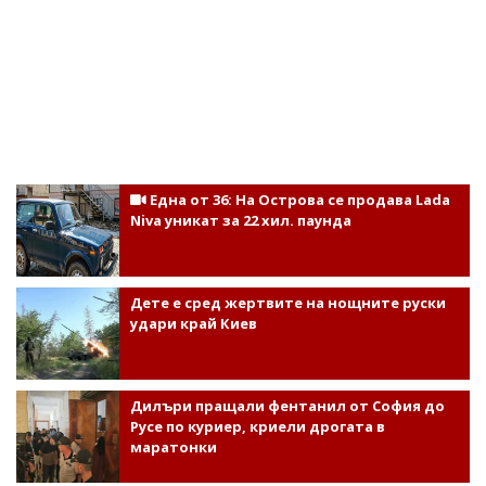
Една от 36: На Острова се продава Lada
Niva уникат за 22 хил. паунда
Дете е сред жертвите на нощните руски
удари край Киев
Дилъри пращали фентанил от София до
Русе по куриер, криели дрогата в
маратонки