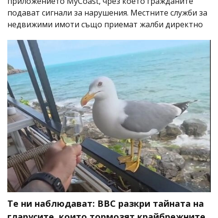
приложението MyCoast, чрез което гражданите
подават сигнали за нарушения. Местните служби за
недвижими имоти също приемат жалби директно
Те ни наблюдават: BBC разкри тайната на
гларусите, които тормозят крайбрежните