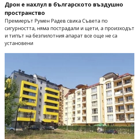
Дрон е нахлул в българското въздушно
пространство
Премиерът Румен Радев свика Съвета по
сигурността, няма пострадали и щети, а произходът
и типът на безпилотния апарат все още не са
установени