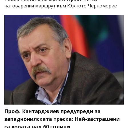
натоварения маршрут към Южното Черноморие
Проф. Кантарджиев предупреди за
западнонилската треска: Най-застрашени
са хората над 60 години