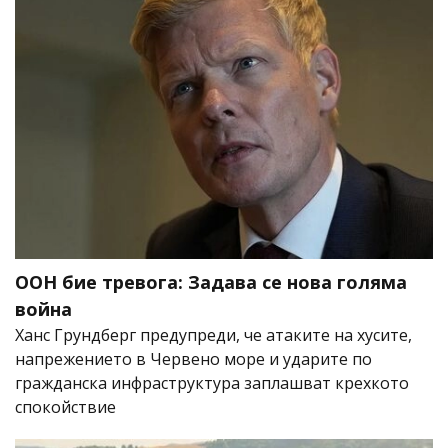
ООН бие тревога: Задава се нова голяма
война
Ханс Грундберг предупреди, че атаките на хусите,
напрежението в Червено море и ударите по
гражданска инфраструктура заплашват крехкото
спокойствие