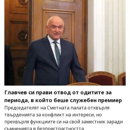
Главчев си прави отвод от одитите за
периода, в който беше служебен премиер
Председателят на Сметната палата отхвърля
твърденията за конфликт на интереси, но
прехвърля функциите си на свой заместник заради
съмненията в безпристрастността