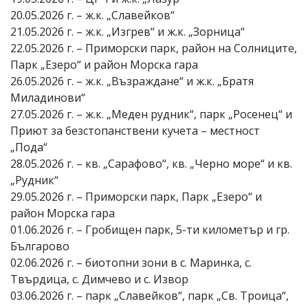
20.05.2026 г. – ж.к. „Славейков“
21.05.2026 г. – ж.к. „Изгрев“ и ж.к. „Зорница“
22.05.2026 г. – Приморски парк, район на Солниците,
Парк „Езеро“ и район Морска гара
26.05.2026 г. – ж.к. „Възраждане“ и ж.к. „Братя
Миладинови“
27.05.2026 г. – ж.к. „Меден рудник“, парк „Росенец“ и
Приют за безстопанствени кучета – местност
„Пода“
28.05.2026 г. – кв. „Сарафово“, кв. „Черно море“ и кв.
„Рудник“
29.05.2026 г. – Приморски парк, Парк „Езеро“ и
район Морска гара
01.06.2026 г. – Гробищен парк, 5-ти километър и гр.
Българово
02.06.2026 г. – биотопни зони в с. Маринка, с.
Твърдица, с. Димчево и с. Извор
03.06.2026 г. – парк „Славейков“, парк „Св. Троица“,