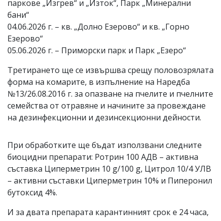
паркове „Изгрев“ и „Изток“, Парк „Минерални
бани“
04.06.2026 г. – кв. „Долно Езерово“ и кв. „Горно
Езерово“
05.06.2026 г. – Приморски парк и Парк „Езеро“
Третирането ще се извършва срещу половозрялата
форма на комарите, в изпълнение на Наредба
№13/26.08.2016 г. за опазване на пчелите и пчелните
семейства от отравяне и начините за провеждане
на дезинфекционни и дезинсекционни дейности.
При обработките ще бъдат използвани следните
биоцидни препарати: Ротрин 100 АДВ – активна
съставка Циперметрин 10 g/100 g, Цитрол 10/4 УЛВ
– активни съставки Циперметрин 10% и Пиперонил
бутоксид 4%.
И за двата препарата карантинният срок е 24 часа,