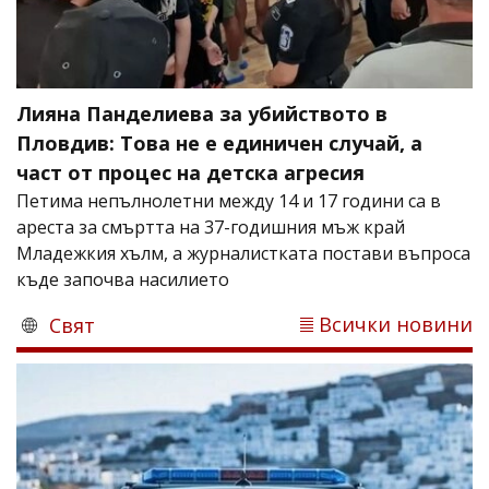
Лияна Панделиева за убийството в
Пловдив: Това не е единичен случай, а
част от процес на детска агресия
Петима непълнолетни между 14 и 17 години са в
ареста за смъртта на 37-годишния мъж край
Младежкия хълм, а журналистката постави въпроса
къде започва насилието
Всички новини
Свят