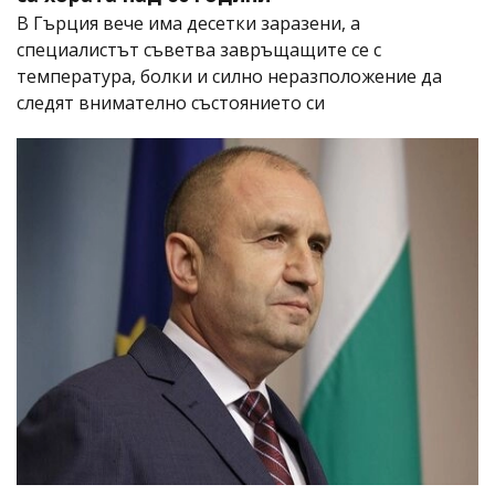
В Гърция вече има десетки заразени, а
специалистът съветва завръщащите се с
температура, болки и силно неразположение да
следят внимателно състоянието си