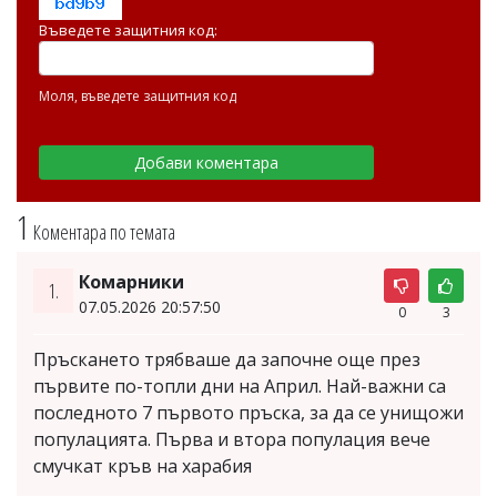
Въведете защитния код:
Моля, въведете защитния код
1
Коментара по темата
Комарники
1.
07.05.2026 20:57:50
0
3
Пръскането трябваше да започне още през
първите по-топли дни на Април. Най-важни са
последното 7 първото пръска, за да се унищожи
популацията. Първа и втора популация вече
смучкат кръв на харабия