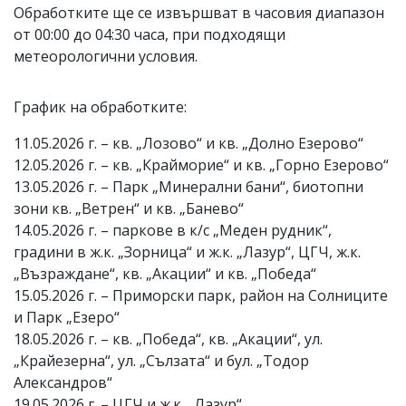
Обработките ще се извършват в часовия диапазон
от 00:00 до 04:30 часа, при подходящи
метеорологични условия.
График на обработките:
11.05.2026 г. – кв. „Лозово“ и кв. „Долно Езерово“
12.05.2026 г. – кв. „Крайморие“ и кв. „Горно Езерово“
13.05.2026 г. – Парк „Минерални бани“, биотопни
зони кв. „Ветрен“ и кв. „Банево“
14.05.2026 г. – паркове в к/с „Меден рудник“,
градини в ж.к. „Зорница“ и ж.к. „Лазур“, ЦГЧ, ж.к.
„Възраждане“, кв. „Акации“ и кв. „Победа“
15.05.2026 г. – Приморски парк, район на Солниците
и Парк „Езеро“
18.05.2026 г. – кв. „Победа“, кв. „Акации“, ул.
„Крайезерна“, ул. „Сълзата“ и бул. „Тодор
Александров“
19.05.2026 г. – ЦГЧ и ж.к. „Лазур“