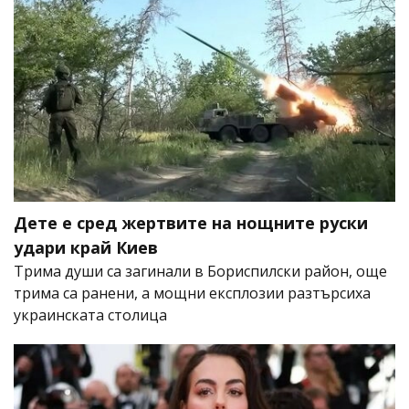
Дете е сред жертвите на нощните руски
удари край Киев
Трима души са загинали в Бориспилски район, още
трима са ранени, а мощни експлозии разтърсиха
украинската столица