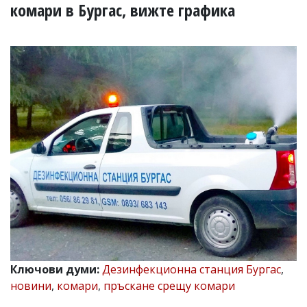
УКРАЙНА
комари в Бургас, вижте графика
СПОРТ
РАЗСЛЕДВАНЕ
БИЗНЕС
ЮГ
Управители:
Веселин
Василев,
email:
v.vasilev@flagman.bg
Катя
Касабова,
еmail:
k.kassabova@flagman.bg
Главен
редактор:
Иван
Ключови думи:
Дезинфекционна станция Бургас
,
Колев,
новини
,
комари
,
пръскане срещу комари
email:
office@flagman.bg