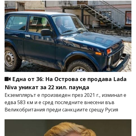
Една от 36: На Острова се продава Lada
Niva уникат за 22 хил. паунда
Екземплярът е произведен през 2021 г., изминал е
едва 583 км и е сред последните внесени във
Великобритания преди санкциите срещу Русия