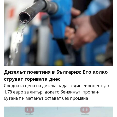
Дизелът поевтиня в България: Ето колко
струват горивата днес
Средната цена на дизела пада с един евроцент до
1,78 евро за литър, докато бензинът, пропан-
бутанът и метанът остават без промяна