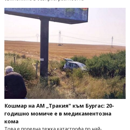
Кошмар на АМ „Тракия" към Бургас: 20-
годишно момиче е в медикаментозна
кома
Това е поредна тежка катастрофа по най-