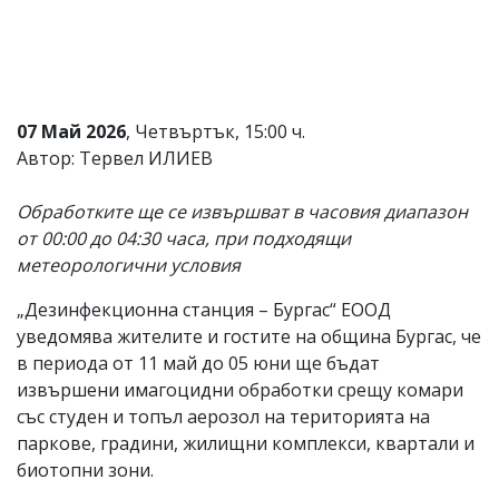
Коментарите
под
статиите
се
въвеждат
от
07 Май 2026
, Четвъртък, 15:00 ч.
читателите
Автор: Тервел ИЛИЕВ
и
редакцията
не
Обработките ще се извършват в часовия диапазон
носи
от 00:00 до 04:30 часа, при подходящи
отговорност
метеорологични условия
за
тях!
Ако
„Дезинфекционна станция – Бургас“ ЕООД
откриете
уведомява жителите и гостите на община Бургас, че
обиден
в периода от 11 май до 05 юни ще бъдат
за
вас
извършени имагоцидни обработки срещу комари
коментар,
със студен и топъл аерозол на територията на
моля
паркове, градини, жилищни комплекси, квартали и
сигнализирайте
ни!
биотопни зони.