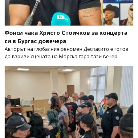
Фонси чака Христо Стоичков за концерта
си в Бургас довечера
Авторът на глобалния феномен Деспасито е готов
да взриви сцената на Морска гара тази вечер