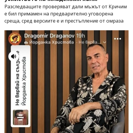
Разследващите проверяват дали мъжът от Кричим
е бил примамен на предварително уговорена
среща, сред версиите е и престъпление от омраза