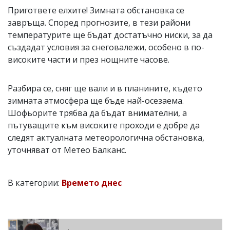
Пригответе елхите! Зимната обстановка се
завръща. Според прогнозите, в тези райони
температурите ще бъдат достатъчно ниски, за да
създадат условия за снеговалежи, особено в по-
високите части и през нощните часове.
Разбира се, сняг ще вали и в планините, където
зимната атмосфера ще бъде най-осезаема.
Шофьорите трябва да бъдат внимателни, а
пътуващите към високите проходи е добре да
следят актуалната метеорологична обстановка,
уточняват от Метео Балканс.
В категории:
Времето днес