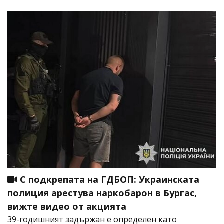
С подкрепата на ГДБОП: Украинската
полиция арестува наркобарон в Бургас,
вижте видео от акцията
39-годишният задържан е определен като