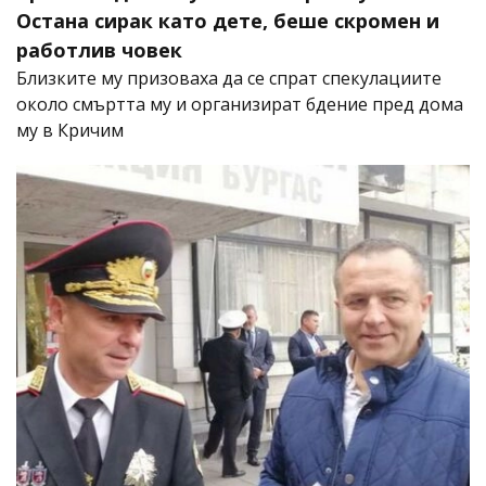
Остана сирак като дете, беше скромен и
работлив човек
Близките му призоваха да се спрат спекулациите
около смъртта му и организират бдение пред дома
му в Кричим