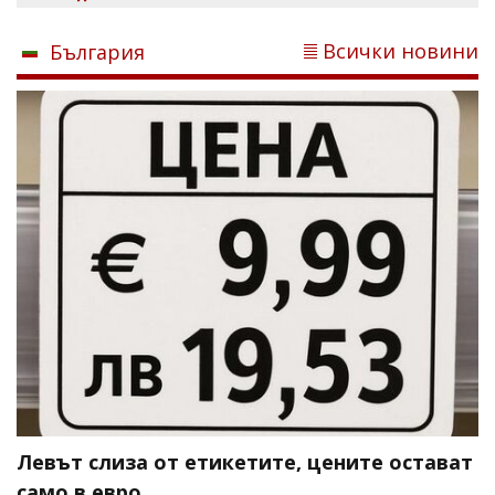
Всички новини
България
Левът слиза от етикетите, цените остават
само в евро