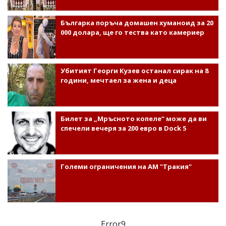
Българка поръча домашен хуманоид за 20
000 долара, ще го тества като камериер
Убитият Георги Кузев останал сирак на 8
години, мечтаел за жена и деца
Билет за „Мръсното копеле“ може да ви
спечели вечеря за 200 евро в Dock 5
Големи ограничения на АМ "Тракия"
Error9