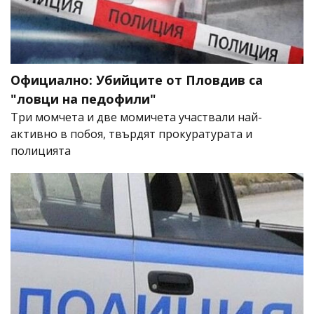
Официално: Убийците от Пловдив са
"ловци на педофили"
Три момчета и две момичета участвали най-
активно в побоя, твърдят прокуратурата и
полицията