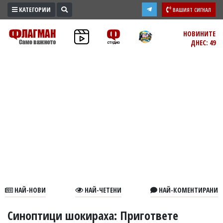
КАТЕГОРИИ
ВАШИЯТ СИГНАЛ
ПРОМО
НОВИНИТЕ
ДНЕС: 49
ЗОНА
ИЗБОРИ
2026
ПРАКТИЧНО
КУЛТУРА
ЗДРАВЕ
ПОЛИТИКА
ОБЩИНИ
ОБЩЕСТВО
ЛАЙФСТАЙЛ
НАЙ-НОВИ
НАЙ-ЧЕТЕНИ
НАЙ-КОМЕНТИРАНИ
ВОЙНАТА
В
Синоптици шокираха: Пригответе