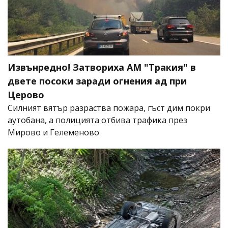
Извънредно! Затвориха АМ "Тракия" в
двете посоки заради огнения ад при
Церово
Силният вятър разраства пожара, гъст дим покри
аутобана, а полицията отбива трафика през
Мирово и Гелеменово