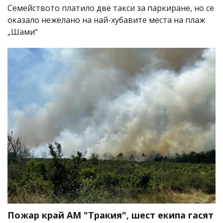
Семейството платило две такси за паркиране, но се
оказало нежелано на най-хубавите места на плаж
„Шами“
Пожар край АМ "Тракия", шест екипа гасят