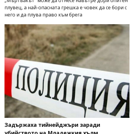
„Мъртвакът“ може да отнесе навътре дори опитен
плувец, а най-опасната грешка е човек да се бори с
него и да плува право към брега
Задържаха тийнейджъри заради
убийството на Младежкия хълм