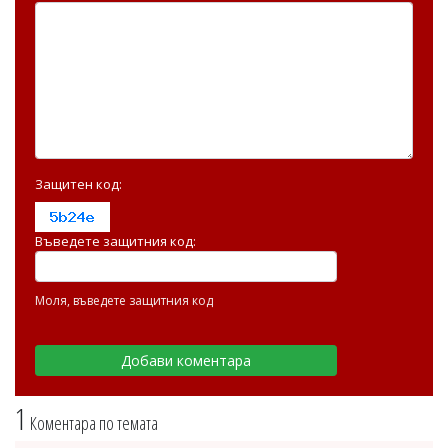
Защитен код:
Въведете защитния код:
Моля, въведете защитния код
1
Коментара по темата