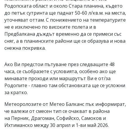
Родопската област и около Стара планина, където
до петък сутринта ще паднат 50-60 л/кв.м. на места,
уточняват оттам. С понижението на температурите
не е изключено по високите полета и в
Предбалкана дъждът временно да се примеси със
сняг, а в планинските райони ще се образува и нова
снежна покривка.
Ако Ви предстои пътуване през следващите 48
часа, се съобразете с условията, особено ако ще
минавате проходи или маршрутът Ви е от/за
Родопите - главно там обстановката ще се усложни
за кратко.
Метеоролозите от Метео Балканс пък информират,
че валежи от смесен тип се очакват в района
на Перник, Драгоман, Софийско, Самоков и
Ихтиманско между 30 април и 1-ви май 2026.