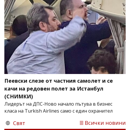
Пеевски слезе от частния самолет и се
качи на редовен полет за Истанбул
(СНИМКИ)
Лидерът на ДПС-Ново начало пътува в бизнес
класа на Turkish Airlines само с един охранител
Всички новини
Свят