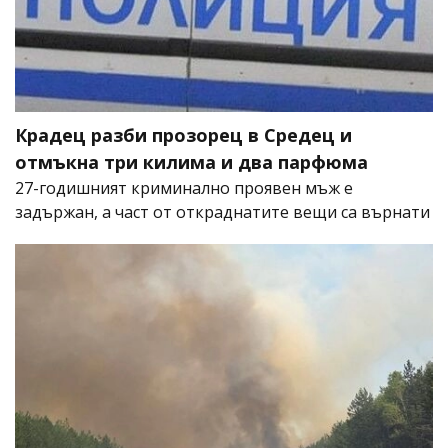
Крадец разби прозорец в Средец и
отмъкна три килима и два парфюма
27-годишният криминално проявен мъж е
задържан, а част от откраднатите вещи са върнати