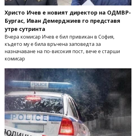
Христо Ичев е новият директор на ОДМВР-
Бургас, Иван Демерджиев го представя
утре сутринта
Вчера комисар Ичев е бил привикан в София,
където му е била връчена заповедта за
назначаване на по-високия пост, вече е старши
комисар