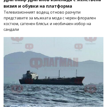
визия и обувки на платформа
Телевизионният водещ отново разчупи
представите за мъжката мода с черен флорален
костюм, сатенен блясък и необичаен избор на
сандали