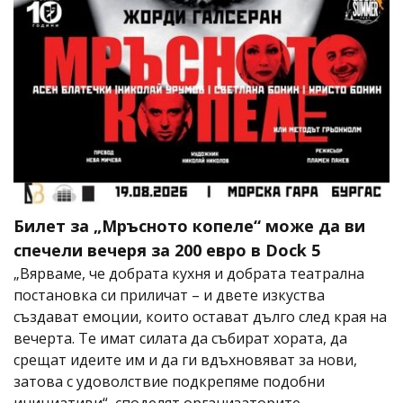
Билет за „Мръсното копеле“ може да ви
спечели вечеря за 200 евро в Dock 5
„Вярваме, че добрата кухня и добрата театрална
постановка си приличат – и двете изкуства
създават емоции, които остават дълго след края на
вечерта. Те имат силата да събират хората, да
срещат идеите им и да ги вдъхновяват за нови,
затова с удоволствие подкрепяме подобни
инициативи“, споделят организаторите.