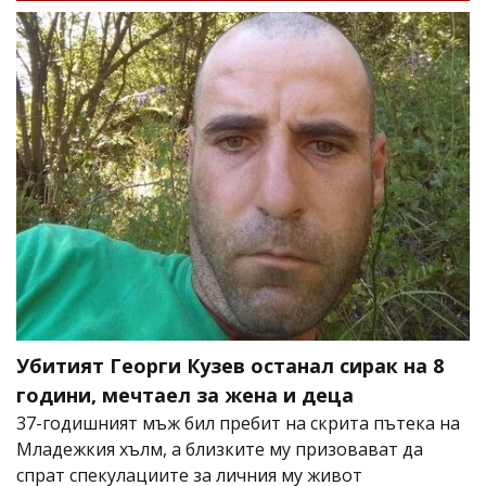
Убитият Георги Кузев останал сирак на 8
години, мечтаел за жена и деца
37-годишният мъж бил пребит на скрита пътека на
Младежкия хълм, а близките му призовават да
спрат спекулациите за личния му живот