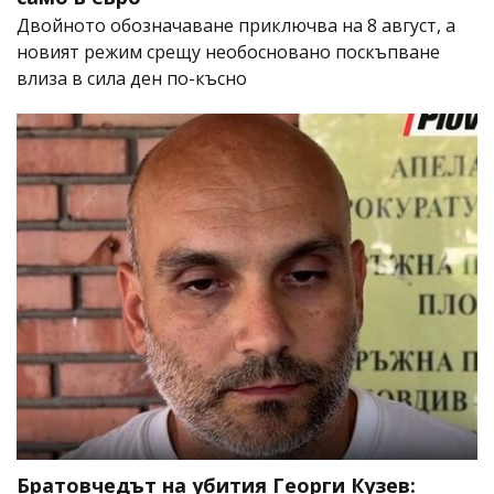
Двойното обозначаване приключва на 8 август, а
новият режим срещу необосновано поскъпване
влиза в сила ден по-късно
Братовчедът на убития Георги Кузев: