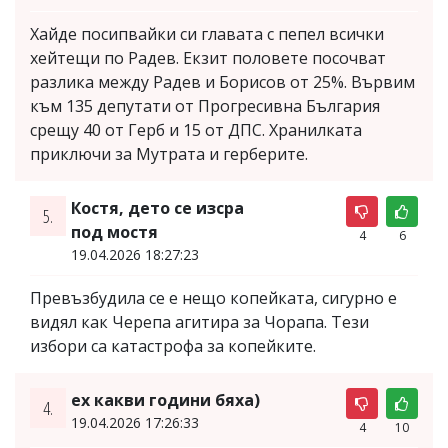
Хайде посипвайки си главата с пепел всички
хейтещи по Радев. Екзит половете посочват
разлика между Радев и Борисов от 25%. Вървим
към 135 депутати от Прогресивна България
срещу 40 от Герб и 15 от ДПС. Хранилката
приключи за Мутрата и герберите.
Костя, дето се изсра
5.
под мостя
4
6
19.04.2026 18:27:23
Превъзбудила се е нещо копейката, сигурно е
видял как Черепа агитира за Чорапа. Тези
избори са катастрофа за копейките.
ех какви години бяха)
4.
19.04.2026 17:26:33
4
10