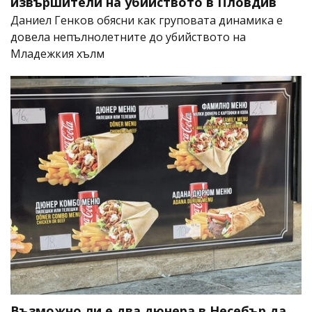
извършители на убийството в Пловдив
Даниел Генков обясни как груповата динамика е
довела непълнолетните до убийството на
Младежкия хълм
Възможно ли е два дюнера в Несебър да