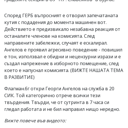
Според ГЕРБ въпросният е отворил запечатаната
кутия с подадения до момента машинен вот.
Действието е предизвикало незабавна реакция от
останалите членове на комисията. След
направените забележки, случаят е ескалирал.
Ангелов е проявил агресивно поведение - повишил
е тон, използвал е обидни и нецензурни изрази и е
създал напрежение в изборното помещение, след
което е напуснал комисията. (ВИЖТЕ НАШАТА ТЕМА
В РАЗВИТИЕ)
Флагман.бг откри Георги Ангелов на служба в 20
СИК. Той категорично отрече всички тези
твърдения. Твърди, че от сутринта в 7 часа си
гледал работата и не бил направил нищо нередно.
Вижте повече във видеото: