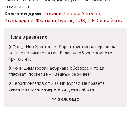
комисията
Коментарите
под
Ключови думи:
Новини
,
Георги Ангелов
,
статиите
Възраждане
,
Флагман
,
Бургас
,
СИК
,
П.Р. Славейков
се
въвеждат
от
Тема в развитие
читателите
и
Проф. Иво Христов: Изборен трус сменя персонала,
редакцията
но не е по силите на ген. Радев да обърне земното
не
притегляне
носи
отговорност
Тони Димитрова насърчава обезверените да
за
гласуват, посвети им "Веднъж се живее"
тях!
Ако
Георги Ангелов от 20 СИК Бургас: Не правете
откриете
сензации с мен, намерете си друга работа!
обиден
за
виж още
вас
коментар,
моля
сигнализирайте
ни!