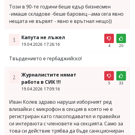
Този в 90-те години беше едър бизнесмен
-имаше складове -беше баровец--ама сега явно
нещата не вървят - явно е врътнал нещо))
Капута не лъжел
3.
19.04.2026 17:26:16
4
20
Твърдението е гербаджийско!
Журналистите нямат
2.
работа в СИК !!!
5
33
19.04.2026 17:09:16
Иван Колев здраво наруши изборният ред
влизайки с микрофон в секция в която не е
регистриран като гласоподавател и правейки
си интервюта с членовете на секцията. Само за
това си действие трябва да бъде санкциониран