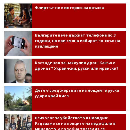
Флиртът не е интервю за връзка
Българите вече държат телефона по 3
години, но при смяна избират по-скъп на
изплащане
Костадинов за нахлулия дрон: Какъв е
дронът? Украински, руски или ирански?
Дете е сред жертвите на нощните руски
удари край Киев
Психолог за убийството в Пловдив:
Радвахме се на ловците на педофили в
миналото, а подобна трагедия се