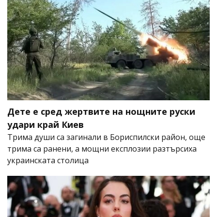
Дете е сред жертвите на нощните руски
удари край Киев
Трима души са загинали в Бориспилски район, още
трима са ранени, а мощни експлозии разтърсиха
украинската столица