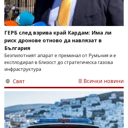
ГЕРБ след взрива край Кардам: Има ли
риск дронове отново да навлязат в
България
Безпилотният апарат е преминал от Румъния и е
експлодирал в близост до стратегическа газова
инфраструктура
Всички новини
Свят