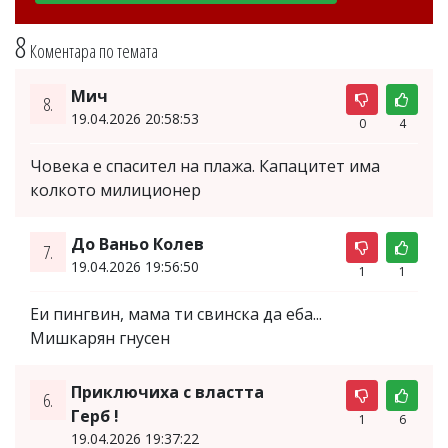
8
Коментара по темата
Мич
8.
19.04.2026 20:58:53
0
4
Човека е спасител на плажа. Капацитет има
колкото милиционер
До Ваньо Колев
7.
19.04.2026 19:56:50
1
1
Еи пингвин, мама ти свинска да еба...
Мишкарян гнусен
Приключиха с властта
6.
Герб !
1
6
19.04.2026 19:37:22