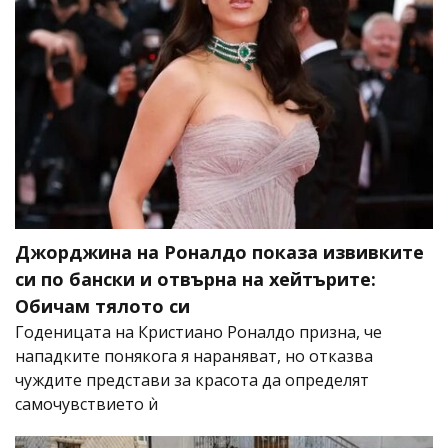
Джорджина на Роналдо показа извивките
си по бански и отвърна на хейтърите:
Обичам тялото си
Годеницата на Кристиано Роналдо призна, че
нападките понякога я нараняват, но отказва
чуждите представи за красота да определят
самочувствието ѝ