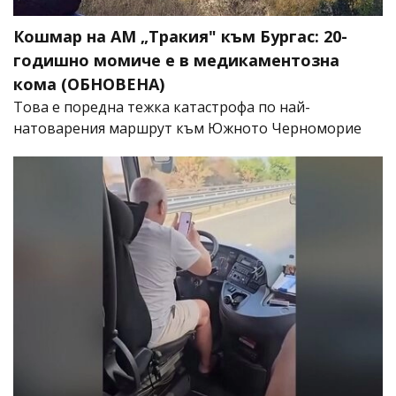
Кошмар на АМ „Тракия" към Бургас: 20-
годишно момиче е в медикаментозна
кома (ОБНОВЕНА)
Това е поредна тежка катастрофа по най-
натоварения маршрут към Южното Черноморие