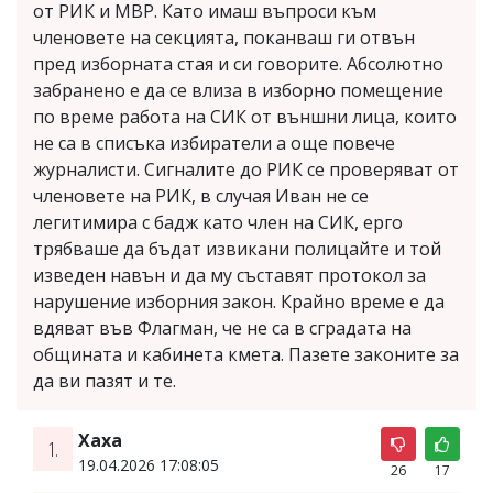
от РИК и МВР. Като имаш въпроси към
членовете на секцията, поканваш ги отвън
пред изборната стая и си говорите. Абсолютно
забранено е да се влиза в изборно помещение
по време работа на СИК от външни лица, които
не са в списъка избиратели а още повече
журналисти. Сигналите до РИК се проверяват от
членовете на РИК, в случая Иван не се
легитимира с бадж като член на СИК, ерго
трябваше да бъдат извикани полицайте и той
изведен навън и да му съставят протокол за
нарушение изборния закон. Крайно време е да
вдяват във Флагман, че не са в сградата на
общината и кабинета кмета. Пазете законите за
да ви пазят и те.
Хаха
1.
19.04.2026 17:08:05
26
17