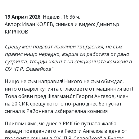
19 Април 2026
, Неделя, 16:36 ч.
Автор: Иван КОЛЕВ, снимка и видео: Димитър
КИРЯКОВ
Срещу мен подават лъжливи твърдения, не съм
правил нищо нередно, върша си работата от рано
сутринта, твърди членът на секционната комисия в
ОУ "П.Р. Славейков"
Нищо не съм направил! Никого не съм обиждал,
нито отварял кутията с гласовете от машинния вот!
Това обяви пред Флагман.бг Георги Ангелов, член
на 20 СИК срещу когото по-рано днес бе пуснат
сигнал в Районната избирателна комисия.
Припомняме, че днес в РИК бе пусната жалба
заради поведението на Георги Ангелов в една от
градските секции в ОУ "П.Р. Славейков" в Бургас.