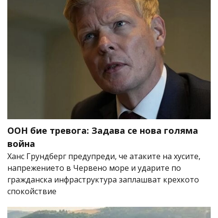
ООН бие тревога: Задава се нова голяма
война
Ханс Грундберг предупреди, че атаките на хусите,
напрежението в Червено море и ударите по
гражданска инфраструктура заплашват крехкото
спокойствие