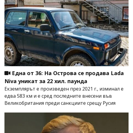
Една от 36: На Острова се продава Lada
Niva уникат за 22 хил. паунда
Екземплярът е произведен през 2021 г., изминал е
едва 583 км и е сред последните внесени във
Великобритания преди санкциите срещу Русия