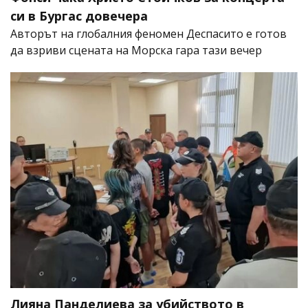
си в Бургас довечера
Авторът на глобалния феномен Деспасито е готов
да взриви сцената на Морска гара тази вечер
Лияна Панделиева за убийството в