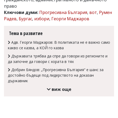
право
Коментарите
под
Ключови думи:
Прогресивна България
,
вот
,
Румен
статиите
Радев
,
Бургас
,
избори
,
Георги Маджаров
се
въвеждат
от
Тема в развитие
читателите
и
Адв. Георги Маджаров: В политиката не е важно само
редакцията
какво се казва, а КОЙ го казва
не
носи
Държавата трябва да спре да говори из регионите и
отговорност
да започне да говори с хората в тях
за
тях!
Добрин Бяндов: „Прогресивна България“ е шанс за
Ако
достойно бъдеще под лидерството на доказан
откриете
държавник
обиден
за
виж още
вас
коментар,
моля
сигнализирайте
ни!