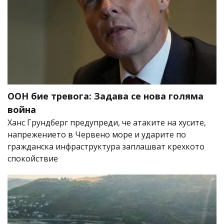
ООН бие тревога: Задава се нова голяма
война
Ханс Грундберг предупреди, че атаките на хусите,
напрежението в Червено море и ударите по
гражданска инфраструктура заплашват крехкото
спокойствие