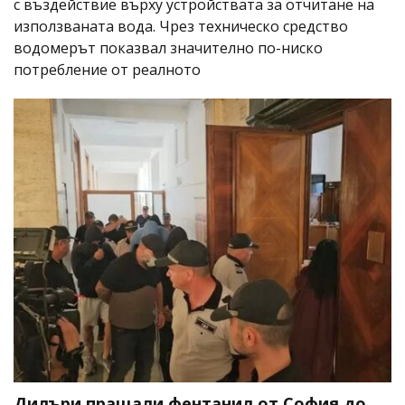
с въздействие върху устройствата за отчитане на
използваната вода. Чрез техническо средство
водомерът показвал значително по-ниско
потребление от реалното
Дилъри пращали фентанил от София до