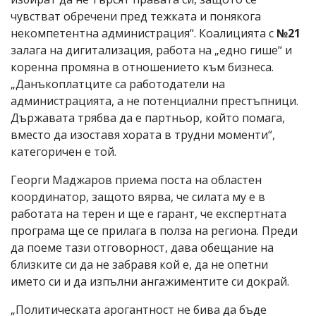
чувстват обречени пред тежката и понякога
некомпетентна администрация“. Коалицията с
№21
залага на дигитализация, работа на „едно гише“ и
коренна промяна в отношението към бизнеса.
„Данъкоплатците са работодатели на
администрацията, а не потенциални престъпници.
Държавата трябва да е партньор, който помага,
вместо да изоставя хората в трудни моменти“,
категоричен е той.
Георги Маджаров приема поста на областен
координатор, защото вярва, че силата му е в
работата на терен и ще е гарант, че експертната
програма ще се прилага в полза на региона. Преди
да поеме тази отговорност, дава обещание на
близките си да не забравя кой е, да не опетни
името си и да изпълни ангажиментите си докрай.
„Политическата арогантност не бива да бъде