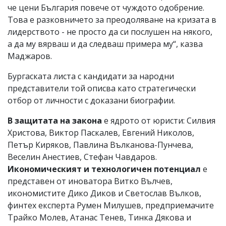
че цени България повече от чуждото одобрение.
Това е разковничето за преодоляване на кризата в
лидерството - не просто да си послушен на някого,
а да му вярваш и да следваш примера му“, казва
Маджаров.
Бургаската листа с кандидати за народни
представители той описва като стратегически
отбор от личности с доказани биографии.
В защитата на закона
е ядрото от юристи: Силвия
Христова, Виктор Паскалев, Евгений Николов,
Петър Киряков, Павлина Вълканова-Пунчева,
Веселин Анестиев, Стефан Чавдаров.
Икономическият и технологичен потенциал
е
представен от иноватора Витко Вълчев,
икономистите Дико Диков и Светослав Вълков,
финтех експерта Румен Милушев, предприемачите
Трайко Молев, Атанас Тенев, Тинка Дякова и