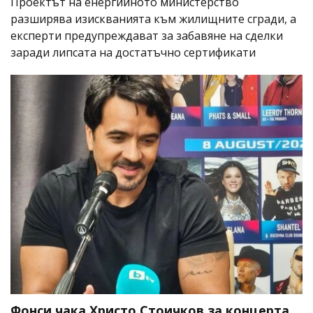
Проектът на енергийното министерство
разширява изискванията към жилищните сгради, а
експерти предупреждават за забавяне на сделки
заради липсата на достатъчно сертификати
Фонси чака Христо Стоичков за концерта