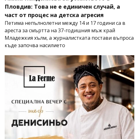
Пловдив: Това не е единичен случай, а
част от процес на детска агресия
Петима непълнолетни между 14 и 17 години са в
ареста за смъртта на 37-годишния мъж край
Младежкия хълм, а журналистката постави въпроса
къде започва насилието