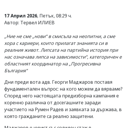
17 Април 2026
, Петък, 08:29 ч.
Автор: Тервел ИЛИЕВ
„Ние не сме „нови“ в смисъла на неопитни, а сме
хора с кариери, които прилагат знанията си в
реалния живот. Липсата на партийна история при
нас означава липса на зависимости“, категоричен е
областният координатор на „Прогресивна
България“
Дни преди вота адв. Георги Маджаров поставя
фундаментален въпрос: на кого можем да вярваме?
Според него настоящата предизборна кампания е
коренно различна от досегашните заради
участието на Румен Радев и заявката за държава, в
която гражданите са реално защитени.
Маджаров е юрист със солиден стаж в