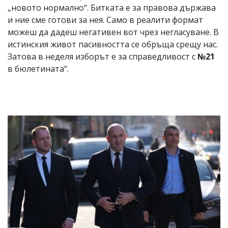
„новото нормално“. Битката е за правова държава
и ние сме готови за нея. Само в реалити формат
можеш да дадеш негативен вот чрез негласуване. В
истинския живот пасивността се обръща срещу нас.
Затова в неделя изборът е за справедливост с
№21
в бюлетината“.