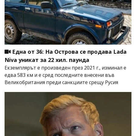
Една от 36: На Острова се продава Lada
Niva уникат за 22 хил. паунда
Екземплярът е произведен през 2021 г., изминал е
едва 583 км и е сред последните внесени във
Великобритания преди санкциите срещу Русия