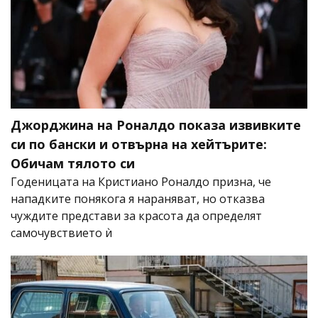
Джорджина на Роналдо показа извивките
си по бански и отвърна на хейтърите:
Обичам тялото си
Годеницата на Кристиано Роналдо призна, че
нападките понякога я нараняват, но отказва
чуждите представи за красота да определят
самочувствието ѝ