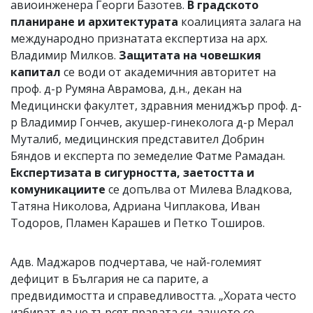
авиоинженера Георги Базотев.
В градското
планиране и архитектурата
коалицията залага на
международно признатата експертиза на арх.
Владимир Милков.
Защитата на човешкия
капитал
се води от академичния авторитет на
проф. д-р Румяна Аврамова, д.н., декан на
Медицински факултет, здравния мениджър проф. д-
р Владимир Гончев, акушер-гинеколога д-р Мерал
Муталиб, медицинския представител Добрин
Бяндов и експерта по земеделие Фатме Рамадан.
Експертизата в сигурността, заетостта и
комуникациите
се допълва от Милева Владкова,
Татяна Николова, Адриана Чиплакова, Иван
Тодоров, Пламен Карашев и Петко Тоширов.
Адв. Маджаров подчертава, че най-големият
дефицит в България не са парите, а
предвидимостта и справедливостта. „Хората често
избират да не търсят правата си, защото се