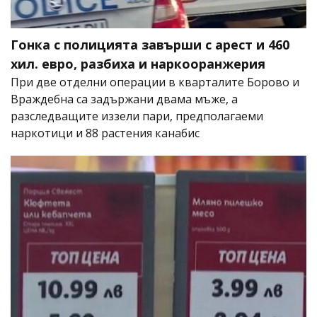
Гонка с полицията завърши с арест и 460
хил. евро, разбиха и наркооранжерия
При две отделни операции в кварталите Борово и
Враждебна са задържани двама мъже, а
разследващите иззели пари, предполагаеми
наркотици и 88 растения канабис