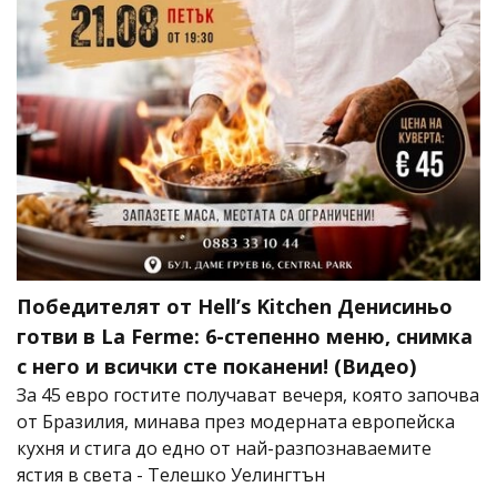
Победителят от Hell’s Kitchen Денисиньо
готви в La Ferme: 6-степенно меню, снимка
с него и всички сте поканени! (Видео)
За 45 евро гостите получават вечеря, която започва
от Бразилия, минава през модерната европейска
кухня и стига до едно от най-разпознаваемите
ястия в света - Телешко Уелингтън