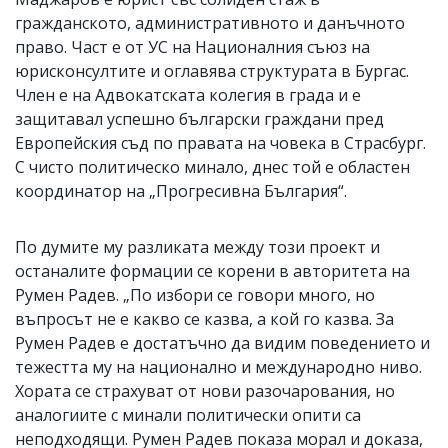
гражданското, административното и данъчното
право. Част е от УС на Националния съюз на
юрисконсултите и оглавява структурата в Бургас.
Член е на Адвокатската колегия в града и е
защитавал успешно български граждани пред
Европейския съд по правата на човека в Страсбург.
С чисто политическо минало, днес той е областен
координатор на „Прогресивна България“.
По думите му разликата между този проект и
останалите формации се корени в авторитета на
Румен Радев. „По избори се говори много, но
въпросът не е какво се казва, а кой го казва. За
Румен Радев е достатъчно да видим поведението и
тежестта му на национално и международно ниво.
Хората се страхуват от нови разочарования, но
аналогиите с минали политически опити са
неподходящи. Румен Радев показа морал и доказа,