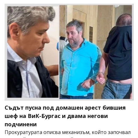
Съдът пусна под домашен арест бившия
шеф на ВиК-Бургас и двама негови
подчинени
Прокуратурата описва механизъм, който започвал