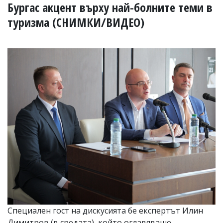
УКРАЙНА
Бургас акцент върху най-болните теми в
СПОРТ
туризма (СНИМКИ/ВИДЕО)
РАЗСЛЕДВАНЕ
БИЗНЕС
ЮГ
Управители:
Веселин
Василев,
email:
v.vasilev@flagman.bg
Катя
Касабова,
еmail:
k.kassabova@flagman.bg
Главен
редактор:
Иван
Колев,
email:
Специален гост на дискусията бе експертът Илин
office@flagman.bg
Димитров (в средата), който оглавяваше