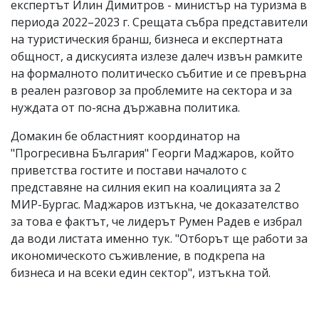
експертът Илин Димитров - министър на туризма в
периода 2022–2023 г. Срещата събра представители
на туристическия бранш, бизнеса и експертната
общност, а дискусията излезе далеч извън рамките
на формалното политическо събитие и се превърна
в реален разговор за проблемите на сектора и за
нуждата от по-ясна държавна политика.
Домакин бе областният координатор на
"Прогресивна България" Георги Маджаров, който
приветства гостите и постави началото с
представяне на силния екип на коалицията за 2
МИР-Бургас. Маджаров изтъкна, че доказателство
за това е фактът, че лидерът Румен Радев е избрал
да води листата именно тук. "Отборът ще работи за
икономическото съживление, в подкрепа на
бизнеса и на всеки един сектор", изтъкна той.