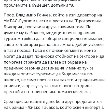
проблемите в бъдеще", допълни тя.
Проф. Владимир Гончев, който е изп. директор на
УМБАЛ-Бургас и шести в листата на "Прогресивна
България", постави и друга значима тема. По
думите му на балнео, медицинския и здравния
туризъм трябва да се обърне специално внимание,
защото България разполага с много добри условия
в тази посока. Това е от онези сегменти, които
могат да дадат по-висока стойност на сектора и да
помогнат страната да излезе от образа на
предимно сезонна дестинация. Именно тук се
вижда и опитът туризмът да бъде мислен по-
широко, не само през летни пакети и традиционни
почивки, а през услуги, които носят по-дълъг
престой и по-сериозен икономически ефект.
Сред присъстващите днес бе и друг представител
на бранша - Живко Табаков, който освен експерт в