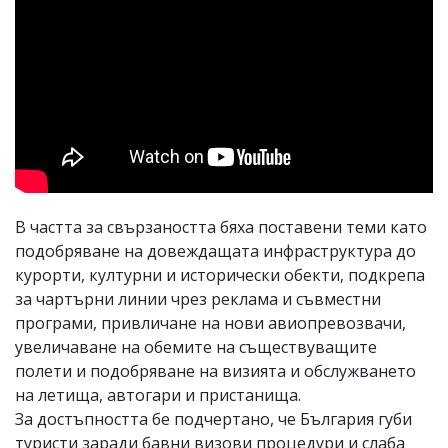
В частта за свързаността бяха поставени теми като
подобряване на довеждащата инфраструктура до
курорти, културни и исторически обекти, подкрепа
за чартърни линии чрез реклама и съвместни
програми, привличане на нови авиопревозвачи,
увеличаване на обемите на съществуващите
полети и подобряване на визията и обслужването
на летища, автогари и пристанища.
За достъпността бе подчертано, че България губи
туристи заради бавни визови процедури и слаба