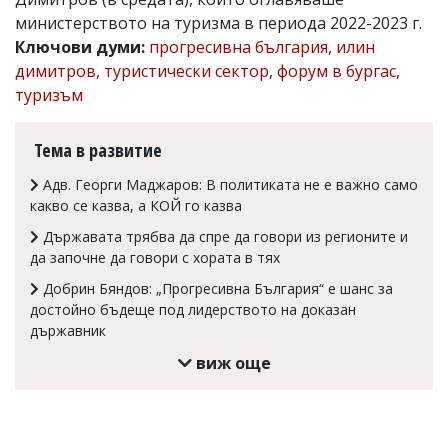
министерството на туризма в периода 2022-2023 г.
Коментарите
под
Ключови думи:
прогресивна българия
,
илин
статиите
димитров
,
туристически сектор
,
форум в бургас
,
се
туризъм
въвеждат
от
читателите
Тема в развитие
и
редакцията
Адв. Георги Маджаров: В политиката не е важно само
не
носи
какво се казва, а КОЙ го казва
отговорност
Държавата трябва да спре да говори из регионите и
за
тях!
да започне да говори с хората в тях
Ако
Добрин Бяндов: „Прогресивна България“ е шанс за
откриете
достойно бъдеще под лидерството на доказан
обиден
за
държавник
вас
виж още
коментар,
моля
сигнализирайте
ни!