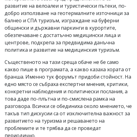
развитие на велоалеи и туристически пътеки, по-
добро използване на геотермалните източници за
балнео и СПА туризъм, изграждане на буферни
общински и държавни паркинги в курортите,
обезпечаване с достатъчно медицински лица и
центрове, подкрепа за предвидима данъчна
политика и развитие на медицинския туризъм.
Същественото на тази среща обаче не бе само
какво пише в програмата, а какво казаха хората от
бранша. Именно тук форумът придоби стойност. На
едно място се събраха експертни мнения, критики,
конкретни наблюдения и политически послания, а
това даде по-плътна и по-смислена рамка на
разговора. Всички се обединиха около мнението, че
такъв тип дискусии са от изключителна важност за
развитието на туризма и решаването на
проблемите и те трябва да се проведат
периодично.