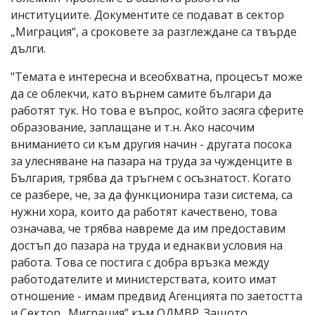
институциите. Документите се подават в сектор
„Миграция“, а сроковете за разглеждане са твърде
дълги.
"Темата е интересна и всеобхватна, процесът може
да се облекчи, като върнем самите българи да
работят тук. Но това е въпрос, който засяга сферите
образование, заплащане и т.н. Ако насочим
вниманието си към другия начин - другата посока
за улесняване на пазара на труда за чужденците в
България, трябва да тръгнем с осъзнатост. Когато
се разбере, че, за да функционира тази система, са
нужни хора, които да работят качествено, това
означава, че трябва навреме да им предоставим
достъп до пазара на труда и еднакви условия на
работа. Това се постига с добра връзка между
работодателите и министерствата, които имат
отношение - имам предвид Агенцията по заетостта
и Сектор „Миграция” към ОДМВР. Защото