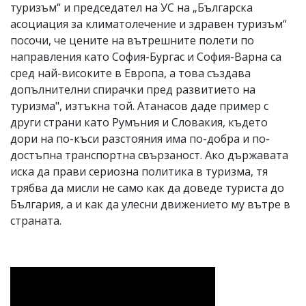
туризъм“ и председател на УС на „Българска
асоциация за климатолечение и здравен туризъм“
посочи, че цените на вътрешните полети по
направления като София-Бургас и София-Варна са
сред най-високите в Европа, а това създава
допълнителни спирачки пред развитието на
туризма", изтъкна той. Атанасов даде пример с
други страни като Румъния и Словакия, където
дори на по-къси разстояния има по-добра и по-
достъпна транспортна свързаност. Ако държавата
иска да прави сериозна политика в туризма, тя
трябва да мисли не само как да доведе туриста до
България, а и как да улесни движението му вътре в
страната.