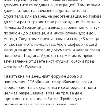
документите се подават в „Миграция”. Там не знам
дали е въпрос на наемане на допълнително
служители, или вътрешна реорганизация, но трябва
да се съкратят срковоте на разглеждане. Не може в
Полша за 2 седмици да излиза разрешението, а тук
по закон - до 2 месеца, а в някои случаи дори до 8
месеца. След това човекът чака виза още 3 месеца
от съответното консулство. Ако е шофьор - още 2
месеца за допълнителни документи и накрая става
повече от 1 година. Адвокатъ съм и имам пряко
впечатление от двете институции", обясни пред
Флагман.бг Пунчева.
Тя изтъкна, че днешният форум е добър и
навременен. "Обобщават се проблемите, всеки
споделя своята гледна точка и се определят нови
цели за разрешаване. Това не трябва да е
единтвеното такова събитие. Трябва да се
организират често, за да се разрешават