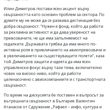
Илин Димитров постави ясен акцент върху
свързаността като основен проблем за сектора. По
думите му не може да се развива дестинация без
добра свързаност. "Нужен е фонд, който да работи
за рекламна активност и да дава увереност на
превозвачите, че ще има запълняемост на
седалките. Държавата трябва да има много по-
активна роля в привличането на авиопревозвачи и
в увеличаването на съществуващите полети", каза
той. Димитров защити и идеята да има ясен
управленски фокус върху тази тема, включително
човек на високо ниво, който да работи
целенасочено с авиокомпаниите и с транспортната
свързаност.
По време на дискусията бе поставен и въпросът за
вътрешната свързаност в България. Валентин
Атанасов от Сдружение „Рафаел – инфо, култура и