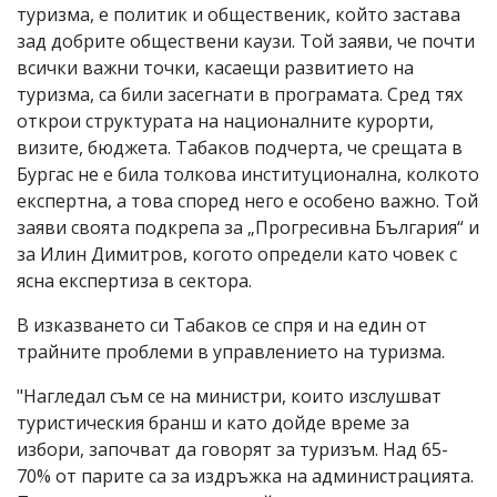
туризма, е политик и общественик, който застава
зад добрите обществени каузи. Той заяви, че почти
всички важни точки, касаещи развитието на
туризма, са били засегнати в програмата. Сред тях
открои структурата на националните курорти,
визите, бюджета. Табаков подчерта, че срещата в
Бургас не е била толкова институционална, колкото
експертна, а това според него е особено важно. Той
заяви своята подкрепа за „Прогресивна България“ и
за Илин Димитров, когото определи като човек с
ясна експертиза в сектора.
В изказването си Табаков се спря и на един от
трайните проблеми в управлението на туризма.
"Нагледал съм се на министри, които изслушват
туристическия бранш и като дойде време за
избори, започват да говорят за туризъм. Над 65-
70% от парите са за издръжка на администрацията.