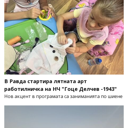
В Равда стартира лятната арт
работилничка на НЧ "Гоце Делчев -1943"
Нов акцент в програмата са заниманията по шиене