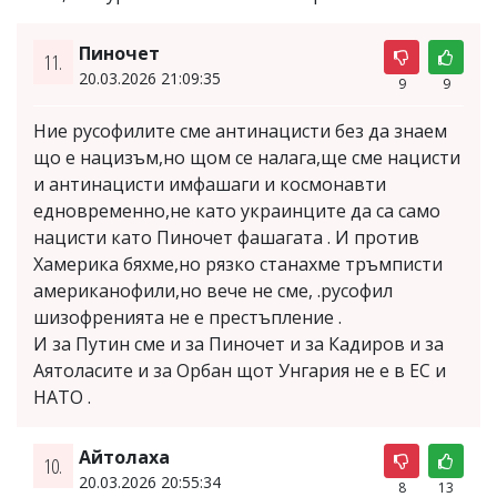
Пиночет
11.
20.03.2026 21:09:35
9
9
Ние русофилите сме антинацисти без да знаем
що е нацизъм,но щом се налага,ще сме нацисти
и антинацисти имфашаги и космонавти
едновременно,не като украинците да са само
нацисти като Пиночет фашагата . И против
Хамерика бяхме,но рязко станахме тръмписти
американофили,но вече не сме, .русофил
шизофренията не е престъпление .
И за Путин сме и за Пиночет и за Кадиров и за
Аятоласите и за Орбан щот Унгария не е в ЕС и
НАТО .
Aйтолаха
10.
20.03.2026 20:55:34
8
13