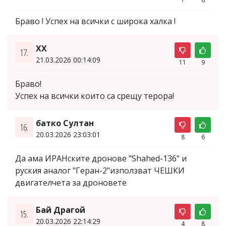
Браво ! Успех на всички с широка халка !
XX
17.
21.03.2026 00:14:09
11
9
Браво!
Успех на всички които са срещу терора!
батко Султан
16.
20.03.2026 23:03:01
8
6
Да ама ИРАНските дронове "Shahed-136" и
руския аналог "Геран-2"използват ЧЕШКИ
двигателчета за дроновете
Бай Драгой
15.
20.03.2026 22:14:29
4
8