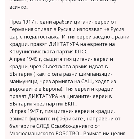
всичко..
През 1917 г, едни арабски цигани- евреи от
Германия отиват в Русия и използват че Русия
цар е подал оставка. И тия евреи заедно с разни
крадци, правят ДИКТАТУРА на евреите на
Комунистическата партия КПСС..
А през 1945 г, същитя тия цигани- евреи и
крадци, чрез Съветската армия идват в
БЪлгария ( както сега разни шимпанзяци-
маймуняци, чрез армията на САЩ, ходят из
държавите в Европа). Тия евреи и крадци
правят ДИКТАТУРА на циганите- евреи в
БЪлгария чрез партия БКП...
И през 1947 г, тия цигани- евреи и крадци,
взимат фирмите и фабриките , направени от
българите СЛЕД Освобождението от
Мюсюлманиското РОБСТВО... Взимат им целия