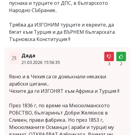
пуснаха и турците от ДПС, в българското
Народно СЪбрание..
Трябва да ИЗГОНИМ турците и евреите, да
бягат към Турция и да ВЪРНЕМ българската
Търновска Конституция !!
Дада
29.
21.03.2026 15:56:35
3
2
Явно и в Чехия са се домъкнали някакви
арабски цигани...
Чехите да ги ИЗГОНЯТ към Африка и Турция !!
През 1836 г, по време на Мюсюлманското
РОБСТВО, българинът Добри Желязков в
Сливен, прави фабрика.. Но през 1853 г,
Мюсюлманите Османци ( араби и турци) му
взимат, ОТКРАДВАТ фабриката.. Взимат му