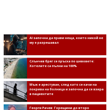
AI започна да прави неща, които никой не
му е разрешавал
Слънчев бряг се пръска по шевовете:
Хотелите са пълни на 100%
Мъж е арестуван, след като се качи на
покрива на болница и започна да се взира
в пациентите
Георги Рачев: Горещини до второ