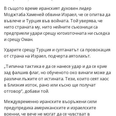
В същото време иранският духовен лидер
Моджтаба Хаменей обвини Израел, че се опитва да
въвлече и Турция във войната. Той уверява, че
нито страната му, нито нейните съюзници са
предприели удари срещу югоизточната ни съседка
и срещу Оман.
Ударите срещу Турция и султанатът са провокация
от страна на Израел, подчерта аятолахът.
„Типична тактика е да се нанесе удар и да се крие
зад фалшив флаг, но обученото око винаги може да
различи лъжите от истината. Тези, които сеят хаос
в Близкия изток, рано или късно ще получат
отговор“, добави той.
Междувременно иранските въоръжени сили
предупредиха американските и израелските
военни, че вече не могат да се чувстват в