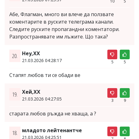
10
5
Абе, Флагман, много ви влече да ползвате
коментарите в руските телеграма канали.
Следите руските пропагандни коментатори.
Разпространявате им лъжите. Що така?
Hey,XX
20.
21.03.2026 04:28:17
5
5
Стапят любов ти се обади ве
Хей,ХХ
19.
21.03.2026 04:27:05
3
9
старата любов ръжда не хваща, а ?
младото лейтенантче
18.
21.03.2026 04:25:51
7
8