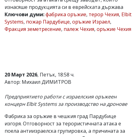
изнасяше продукцията си в еврейската държава
Коментарите
под
Ключови думи:
фабрика оръжие
,
терор Чехия
,
Elbit
статиите
Systems
,
пожар Пардубице
,
оръжие Израел
,
се
Фракция земетресение
,
палеж Чехия
,
оръжие Чехия
въвеждат
от
читателите
и
редакцията
не
носи
отговорност
за
20 Март 2026
, Петък, 18:58 ч.
тях!
Автор: Михаил ДИМИТРОВ
Ако
откриете
обиден
Предприятието работи с израелския оръжеен
за
концерн Elbit Systems за производство на дронове
вас
коментар,
Фабрика за оръжие в чешкия град Пардубице
моля
сигнализирайте
изгоря. Отговорност за терористичната атака е
ни!
поела антиизраелска групировка, а причината за