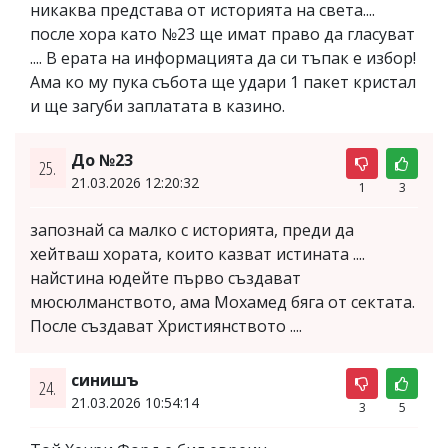
никаква представа от историята на света....
после хора като №23 ще имат право да гласуват
.... В ерата на информацията да си тъпак е избор!
Ама ко му пука събота ще удари 1 пакет кристал
и ще загуби заплатата в казино.
До №23
25.
21.03.2026 12:20:32
1
3
запознай са малко с историята, преди да
хейтваш хората, които казват истината ....
найстина юдейте първо създават
мюсюлманството, ама Мохамед бяга от сектата.
После създават Християнството ....
синишъ
24.
21.03.2026 10:54:14
3
5