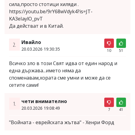
сила,просто стотици хиляди .
https://youtu.be/9rY68wVdyk4?is=JT-
KA3eIaylO_pvT
Да действат и в Китай.
Ивайло
2.
20.03.2026 19:30:35
10
51
Всичко зло в този Свят идва от един народ и
една държава...името няма да
споменавам,хората сме умни и може да се
сетите сами!
чети внимателно
1.
20.03.2026 19:08:49
7
41
"Войната - еврейската жътва" - Хенри Форд