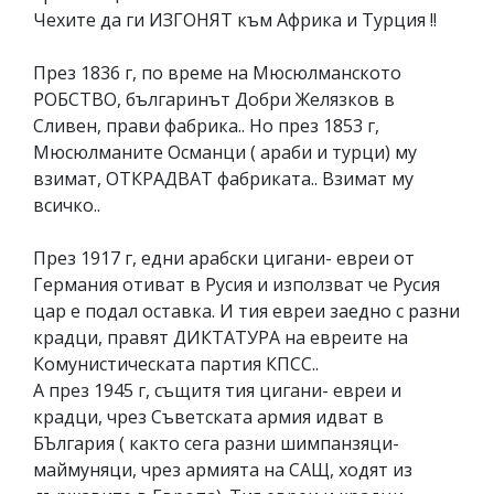
Чехите да ги ИЗГОНЯТ към Африка и Турция !!
През 1836 г, по време на Мюсюлманското
РОБСТВО, българинът Добри Желязков в
Сливен, прави фабрика.. Но през 1853 г,
Мюсюлманите Османци ( араби и турци) му
взимат, ОТКРАДВАТ фабриката.. Взимат му
всичко..
През 1917 г, едни арабски цигани- евреи от
Германия отиват в Русия и използват че Русия
цар е подал оставка. И тия евреи заедно с разни
крадци, правят ДИКТАТУРА на евреите на
Комунистическата партия КПСС..
А през 1945 г, същитя тия цигани- евреи и
крадци, чрез Съветската армия идват в
БЪлгария ( както сега разни шимпанзяци-
маймуняци, чрез армията на САЩ, ходят из