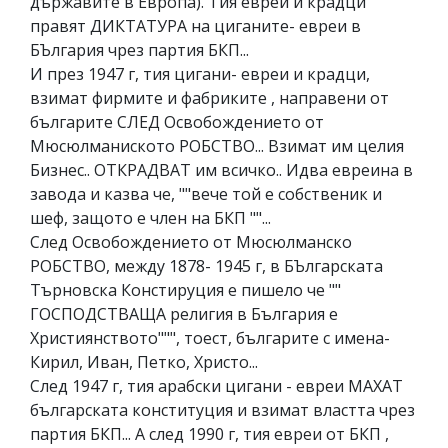
държавите в Европа). Тия евреи и крадци
правят ДИКТАТУРА на циганите- евреи в
БЪлгария чрез партия БКП...
И през 1947 г, тия цигани- евреи и крадци,
взимат фирмите и фабриките , направени от
българите СЛЕД Освобождението от
Мюсюлманиското РОБСТВО... Взимат им целия
Бизнес.. ОТКРАДВАТ им всичко.. Идва евреина в
завода и казва че, ""вече той е собственик и
шеф, защото е член на БКП ""...
След Освобождението от Мюсюлманско
РОБСТВО, между 1878- 1945 г, в БЪлгарската
Търновска Констируция е пишело че ""
ГОСПОДСТВАЩА религия в България е
Християнството""", тоест, българите с имена-
Кирил, Иван, Петко, Христо...
След 1947 г, тия арабски цигани - евреи МАХАТ
българската конституция и взимат властта чрез
партия БКП... А след 1990 г, тия евреи от БКП ,