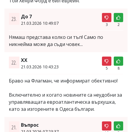
Той Хенри Форд е бил евреин.
До 7
23.
21.03.2026 10:49:07
3
2
Нямаш представа колко си тъп! Само по
никнейма може да съди човек...
XX
22.
21.03.2026 10:43:23
5
8
Браво на Флагман, че информират обективно!
Включително и когато новините са неудобни за
управляващата евроатлантическа върхушка,
като за изгорените в Одеса българи.
Въпрос
21.
21.03.2026 07:23:37