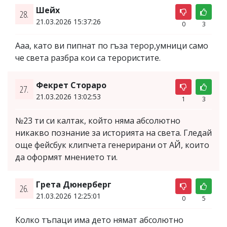
Шейх
28.
21.03.2026 15:37:26
0
3
Ааа, като ви пипнат по гъза терор,умници само
че света разбра кои са терористите.
Фекрет Стораро
27.
21.03.2026 13:02:53
1
3
№23 ти си калтак, който няма абсолютно
никакво познание за историята на света. Гледай
още фейсбук клипчета генерирани от АЙ, които
да оформят мнението ти.
Грета Дюнерберг
26.
21.03.2026 12:25:01
0
5
Колко тъпаци има дето нямат абсолютно