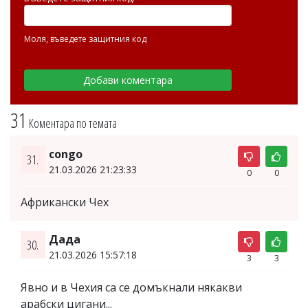
Моля, въведете защитния код
31
Коментара по темата
congo
31.
21.03.2026 21:23:33
0
0
Африкански Чех
Дада
30.
21.03.2026 15:57:18
3
3
Явно и в Чехия са се домъкнали някакви
арабски цигани...