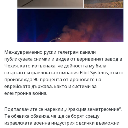
Междувременно руски телеграм канали
публикуваха снимки и видеа от взривеният завод в
Чехия, като изтъкнаха, че дейността му била
свързан с израелската компания Elbit Systems, която
произвежда 90 процента от дроновете на
еврейската държава, както и системи за
електронна война.
Подпалвачите се нарекли „Фракция земетресение“.
Те обявиха обявиха, че ще се борят срещу
израелската военна индустрия с всички възможни