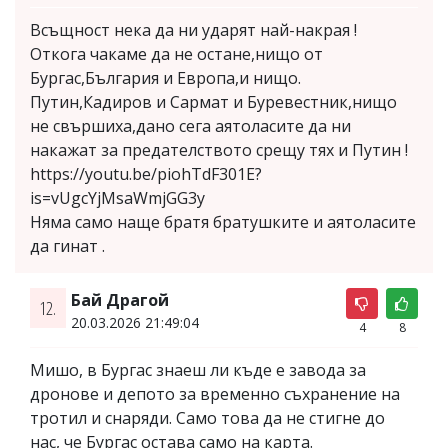
Всъщност нека да ни ударят най-накрая !
Откога чакаме да не остане,нищо от
Бургас,България и Европа,и нищо.
Путин,Кадиров и Сармат и Буревестник,нищо
не свършиха,дано сега аятоласите да ни
накажат за предателството срещу тях и Путин !
https://youtu.be/piohTdF301E?
is=vUgcYjMsaWmjGG3y
Няма само наще братя братушките и аятоласите
да гинат .
Бай Драгой
12.
20.03.2026 21:49:04
4
8
Мишо, в Бургас знаеш ли къде е завода за
дронове и депото за временно съхранение на
тротил и снаряди. Само това да не стигне до
нас, че Бургас остава само на карта.