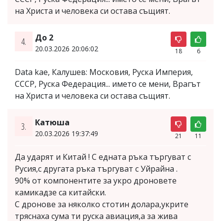
на Христа и человека си остава същият.
До 2
4.
20.03.2026 20:06:02
18
6
Data kae, Калушев: Московия, Руска Империя,
СССР, Руска Федерация... името се мени, Врагът
на Христа и человека си остава същият.
Катюша
3.
20.03.2026 19:37:49
21
11
Да ударят и Китай ! С едната ръка търгуват с
Русия,с другата ръка търгуват с Уйрайна .
90% от компонентите за укро дроновете
камикадзе са китайски.
С дронове за няколко стотин долара,укрите
тряснаха сума ти руска авиация,а за жива