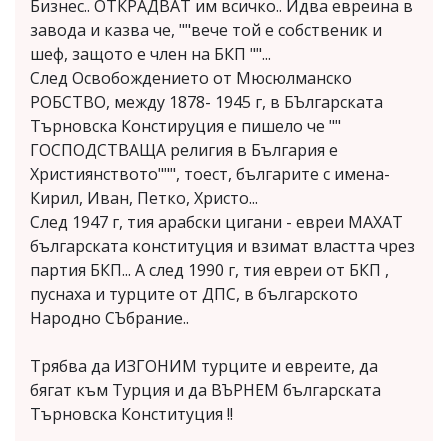
Бизнес.. ОТКРАДВАТ им всичко.. Идва евреина в
завода и казва че, ""вече той е собственик и
шеф, защото е член на БКП ""...
След Освобождението от Мюсюлманско
РОБСТВО, между 1878- 1945 г, в БЪлгарската
Търновска Констируция е пишело че ""
ГОСПОДСТВАЩА религия в България е
Християнството""", тоест, българите с имена-
Кирил, Иван, Петко, Христо...
След 1947 г, тия арабски цигани - евреи МАХАТ
българската конституция и взимат властта чрез
партия БКП... А след 1990 г, тия евреи от БКП ,
пуснаха и турците от ДПС, в българското
Народно СЪбрание..
Трябва да ИЗГОНИМ турците и евреите, да
бягат към Турция и да ВЪРНЕМ българската
Търновска Конституция !!