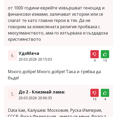
от 1000 години еврейте извършват геноцид и
финансови измами, заличават истории или се
слагат те като главни герои в тях. Да не
говорим за измислената религия пробваха с
мюсулманството, ама го изтърваха и създадоха
християнството
УдоМача
6.
20.03.2026 20:15:03
9
19
Много добре! Много добре! Така и трябва да
бъде!
До 2 - Клизмай лама:
5.
20.03.2026 20:06:35
16
4
Data kae, Калушев: Московия, Руска Империя,
СССР, Руска Федерация... името се мени, Врагът