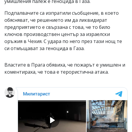
умишления палеж е геноцида в Газа.
Подпалвачите са изпратили съобщение, в което
обясняват, че решението им да ликвидират
предприятието е свързана с това, че то било
ключов производствен център за израелски
оръжия в Чехия. С удара по него през тази нощ те
си отмъщават за геноцида в Газа.
Властите в Прага обявиха, че пожарът е умишлен и
коментираха, че това е терористична атака.