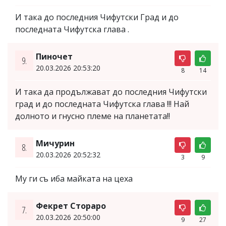
И така до последния Чифутски Град и до
последната Чифутска глава .
Пиночет
9.
20.03.2026 20:53:20
8
14
И така да продължават до последния Чифутски
град и до последната Чифутска глава !!! Най
долното и гнусно племе на планетата!!
Мичурин
8.
20.03.2026 20:52:32
3
9
Му ги съ иба майката на цеха
Фекрет Стораро
7.
20.03.2026 20:50:00
9
27