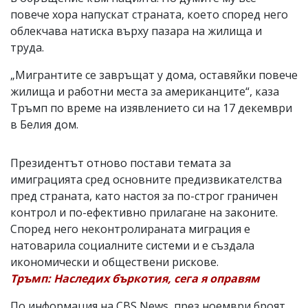
повече хора напускат страната, което според него
облекчава натиска върху пазара на жилища и
труда.
„Мигрантите се завръщат у дома, оставяйки повече
жилища и работни места за американците“, каза
Тръмп по време на изявлението си на 17 декември
в Белия дом.
Президентът отново постави темата за
имиграцията сред основните предизвикателства
пред страната, като настоя за по-строг граничен
контрол и по-ефективно прилагане на законите.
Според него неконтролираната миграция е
натоварила социалните системи и е създала
икономически и обществени рискове.
Тръмп: Наследих бъркотия, сега я оправям
По информация на CBS News, през ноември броят