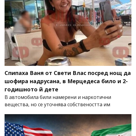
Спипаха Ваня от Свети Влас посред нощ да
шофира надрусана, в Мерцедеса било и 2-
годишното й дете
В автомобила били намерени и наркотични
вещества, но се уточнява собствеността им