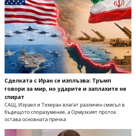
Сделката с Иран се изплъзва: Тръмп
говори за мир, но ударите и заплахите не
спират
САЩ, Израел и Техеран влагат различен смисъл в
бъдещото споразумение, а Ормузкият проток
остава основната пречка