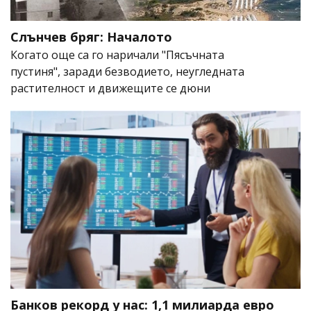
Слънчев бряг: Началото
Когато още са го наричали "Пясъчната
пустиня", заради безводието, неугледната
растителност и движещите се дюни
Банков рекорд у нас: 1,1 милиарда евро