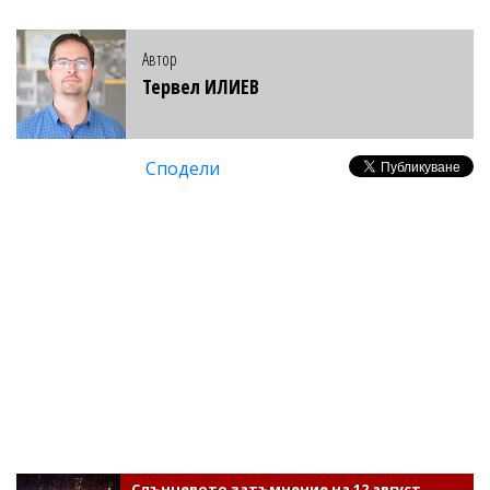
Автор
Тервел ИЛИЕВ
Сподели
Слънчевото затъмнение на 12 август