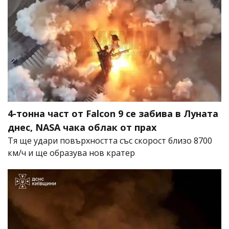
4-тонна част от Falcon 9 се забива в Луната
днес, NASA чака облак от прах
Тя ще удари повърхността със скорост близо 8700
км/ч и ще образува нов кратер