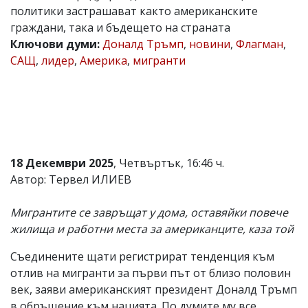
политики застрашават както американските
Коментарите
граждани, така и бъдещето на страната
под
статиите
Ключови думи:
Доналд Тръмп
,
новини
,
Флагман
,
се
САЩ
,
лидер
,
Америка
,
мигранти
въвеждат
от
читателите
и
редакцията
не
носи
отговорност
18 Декември 2025
, Четвъртък, 16:46 ч.
за
тях!
Автор: Тервел ИЛИЕВ
Ако
откриете
Мигрантите се завръщат у дома, оставяйки повече
обиден
за
жилища и работни места за американците, каза той
вас
коментар,
Съединените щати регистрират тенденция към
моля
отлив на мигранти за първи път от близо половин
сигнализирайте
ни!
век, заяви американският президент Доналд Тръмп
в обръщение към нацията. По думите му все