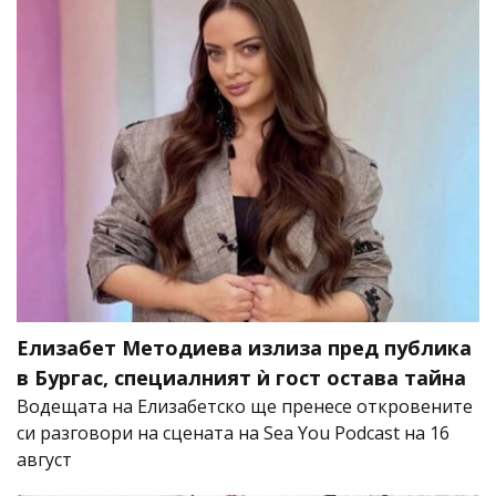
Елизабет Методиева излиза пред публика
в Бургас, специалният ѝ гост остава тайна
Водещата на Елизабетско ще пренесе откровените
си разговори на сцената на Sea You Podcast на 16
август