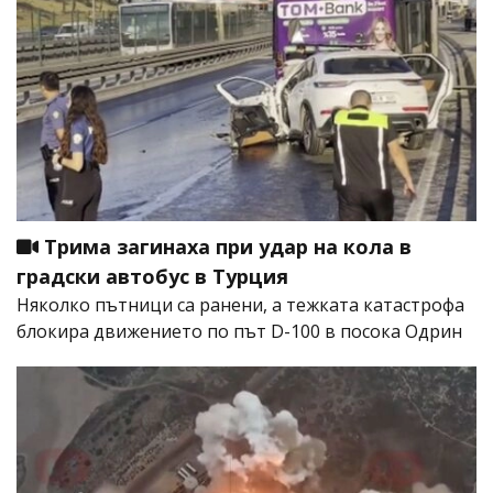
Трима загинаха при удар на кола в
градски автобус в Турция
Няколко пътници са ранени, а тежката катастрофа
блокира движението по път D-100 в посока Одрин