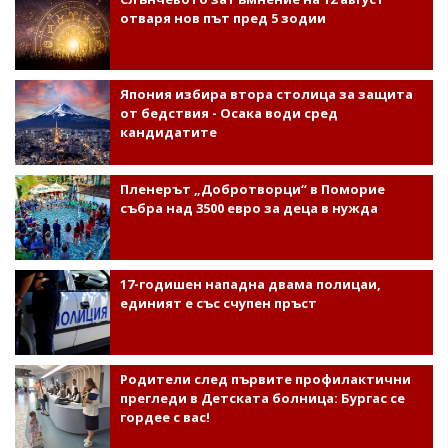
отваря нов път пред 5 зодии
Япония избира втора столица за защита
от бедствия - Осака води сред
кандидатите
Пленерът „Добротворци“ в Поморие
събра над 3500 евро за деца в нужда
17-годишен нападна двама полицаи,
единият е със счупен пръст
Родители след първите профилактични
прегледи в Детската болница: Бургас се
гордее с вас!