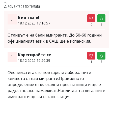
2
Коментара по темата
Е на тва е!
2.
18.12.2025 17:16:57
0
3
Отливът е на бели емигранти. До 50-60 години
официалният език в САЩ ще е испанския.
Корегирайте се
1.
18.12.2025 16:56:39
1
3
Флегми,стига сте повтаряли либералните
клишета с тези мигранти.Правилното
определение е нелегални престъпници и ще е
радостно ако намаляват.Напливът на легалните
имигранти ще си остане същия.