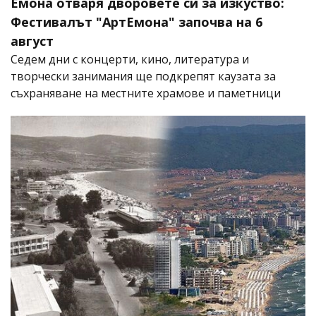
Емона отваря дворовете си за изкуство:
Фестивалът "АртЕмона" започва на 6
август
Седем дни с концерти, кино, литература и
творчески занимания ще подкрепят каузата за
съхраняване на местните храмове и паметници