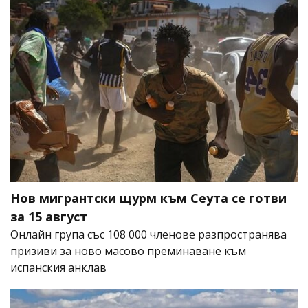
Нов мигрантски щурм към Сеута се готви
за 15 август
Онлайн група със 108 000 членове разпространява
призиви за ново масово преминаване към
испанския анклав