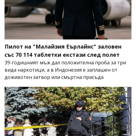
Пилот на "Малайзия Еърлайнс" заловен
със 70 114 таблетки екстази след полет
39-годишният мъж дал положителна проба за три
вида наркотици, а в Индонезия е заплашен от
доживотен затвор или смъртна присъда