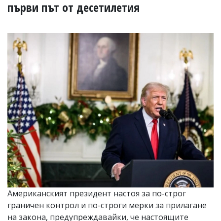
УКРАЙНА
първи път от десетилетия
СПОРТ
РАЗСЛЕДВАНЕ
БИЗНЕС
ЮГ
Управители:
Веселин
Василев,
email:
v.vasilev@flagman.bg
Катя
Касабова,
еmail:
k.kassabova@flagman.bg
Главен
редактор:
Иван
Американският президент настоя за по-строг
Колев,
граничен контрол и по-строги мерки за прилагане
email:
office@flagman.bg
на закона, предупреждавайки, че настоящите