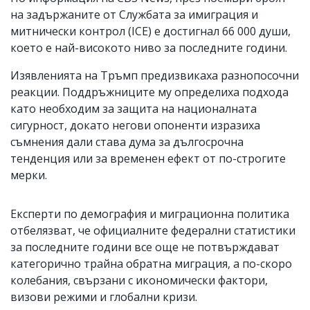
на задържаните от Службата за имиграция и
митнически контрол (ICE) е достигнал 66 000 души,
което е най-високото ниво за последните години.
Изявленията на Тръмп предизвикаха разнопосочни
реакции. Поддръжниците му определиха подхода
като необходим за защита на националната
сигурност, докато негови опоненти изразиха
съмнения дали става дума за дългосрочна
тенденция или за временен ефект от по-строгите
мерки.
Експерти по демография и миграционна политика
отбелязват, че официалните федерални статистики
за последните години все още не потвърждават
категорично трайна обратна миграция, а по-скоро
колебания, свързани с икономически фактори,
визови режими и глобални кризи.