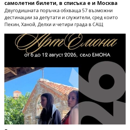
самолетни билети, в списъка е и Москва
Двугодишната поръчка обхваща 57 възможни
дестинации за депутати и служители, сред които
Пекин, Ханой, Делхи и четири града в САЩ