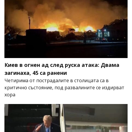
Киев в огнен ад след руска атака: Двама
загинаха, 45 са ранени
Четирима от пострадалите в столицата са в
критично състояние, под развалините се издирват
хора