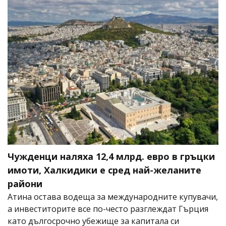
Чужденци наляха 12,4 млрд. евро в гръцки
имоти, Халкидики е сред най-желаните
райони
Атина остава водеща за международните купувачи,
а инвеститорите все по-често разглеждат Гърция
като дългосрочно убежище за капитала си