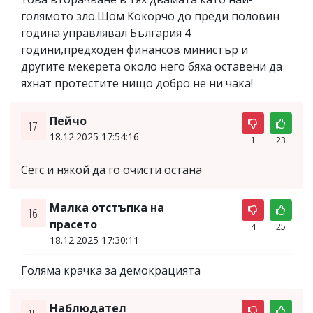
голямото зло.Щом Кокорчо до преди половин
година управлявал България 4
години,предходен финансов министър и
другите мекерета около него бяха оставени да
яхнат протестите нищо добро не ни чака!
Пейчо
17.
18.12.2025 17:54:16
1
23
Сегс и някой да го очисти остана
Малка отстъпка на
16.
прасето
4
25
18.12.2025 17:30:11
Голяма крачка за демокрацията
Наблюдател