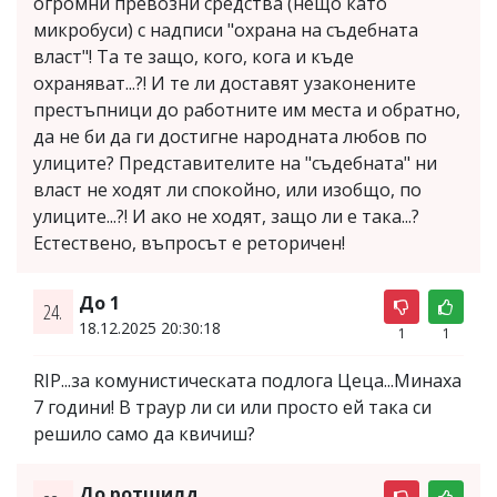
огромни превозни средства (нещо като
микробуси) с надписи "охрана на съдебната
власт"! Та те защо, кого, кога и къде
охраняват...?! И те ли доставят узаконените
престъпници до работните им места и обратно,
да не би да ги достигне народната любов по
улиците? Представителите на "съдебната" ни
власт не ходят ли спокойно, или изобщо, по
улиците...?! И ако не ходят, защо ли е така...?
Естествено, въпросът е реторичен!
До 1
24.
18.12.2025 20:30:18
1
1
RIP...за комунистическата подлога Цеца...Минаха
7 години! В траур ли си или просто ей така си
решило само да квичиш?
До ротшилд