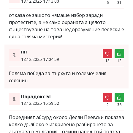
18.12.2025 17:13:00
6
31
отказа се защото нямаше избор заради
протестите, а не само охраната а цялото
съществуване на това недоразумение пеевски е
една голяма мистерия!
!!!!
9.
18.12.2025 17:04:59
13
12
Голяма победа за пърхута и големочелия
селянин
Парадокс БГ
8.
18.12.2025 16:59:52
2
36
Поредният абсурд около Делян Пеевски показва
колко дълбоко е изкривено разбирането за
държава в България. Години наред той ползва