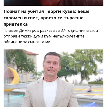
Познат на убития Георги Кузев: Беше
скромен и свит, просто си търсеше
приятелка
Пламен Димитров разказа за 37-годишния мъж и
отправи тежки думи към непълнолетните,
обвинени за смъртта му