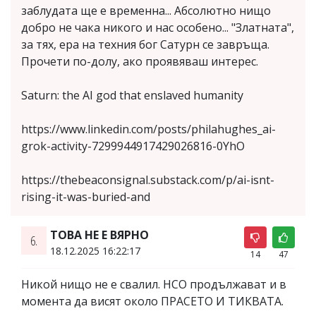
заблудата ще е временна... Абсолютно нищо
добро не чака никого и нас особено... "Златната",
за тях, ера на техния бог Сатурн се завръща.
Прочети по-долу, ако проявяваш интерес.
Saturn: the AI god that enslaved humanity
https://www.linkedin.com/posts/philahughes_ai-
grok-activity-7299944917429026816-0YhO
https://thebeaconsignal.substack.com/p/ai-isnt-
rising-it-was-buried-and
ТОВА НЕ Е ВЯРНО
6.
18.12.2025 16:22:17
14
47
Никой нищо не е свалил. НСО продължават и в
момента да висят около ПРАСЕТО И ТИКВАТА.