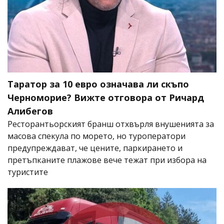
Таратор за 10 евро означава ли скъпо
Черноморие? Вижте отговора от Ричард
Алибегов
Ресторантьорският бранш отхвърля внушенията за
масова спекула по морето, но туроператори
предупреждават, че цените, паркирането и
претъпканите плажове вече тежат при избора на
туристите