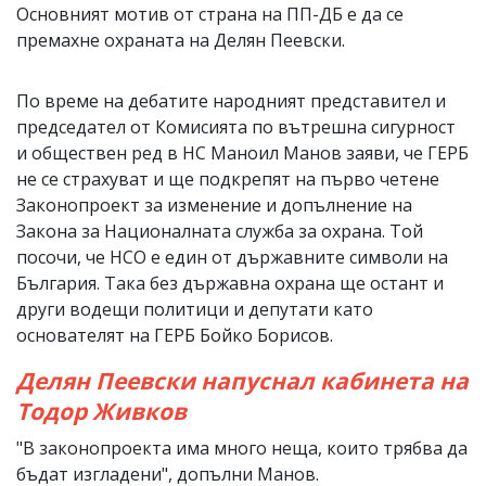
Основният мотив от страна на ПП-ДБ е да се
премахне охраната на Делян Пеевски.
По време на дебатите народният представител и
председател от Комисията по вътрешна сигурност
и обществен ред в НС Маноил Манов заяви, че ГЕРБ
не се страхуват и ще подкрепят на първо четене
Законопроект за изменение и допълнение на
Закона за Националната служба за охрана. Той
посочи, че НСО е един от държавните символи на
България. Така без държавна охрана ще остант и
други водещи политици и депутати като
основателят на ГЕРБ Бойко Борисов.
Делян Пеевски напуснал кабинета на
Тодор Живков
"В законопроекта има много неща, които трябва да
бъдат изгладени", допълни Манов.