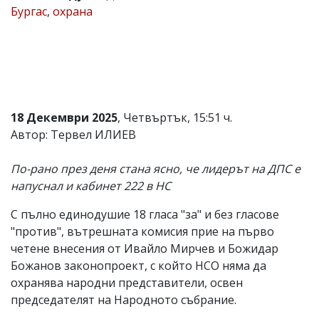
Бургас
,
охрана
Коментарите
под
статиите
се
въвеждат
от
читателите
и
18 Декември 2025
, Четвъртък, 15:51 ч.
редакцията
не
Автор: Тервел ИЛИЕВ
носи
отговорност
По-рано през деня стана ясно, че лидерът на ДПС е
за
тях!
напуснал и кабинет 222 в НС
Ако
откриете
С пълно единодушие 18 гласа "за" и без гласове
обиден
"против", вътрешната комисия прие на първо
за
вас
четене внесения от Ивайло Мирчев и Божидар
коментар,
Божанов законопроект, с който НСО няма да
моля
охранява народни представители, освен
сигнализирайте
ни!
председателят на Народното събрание.