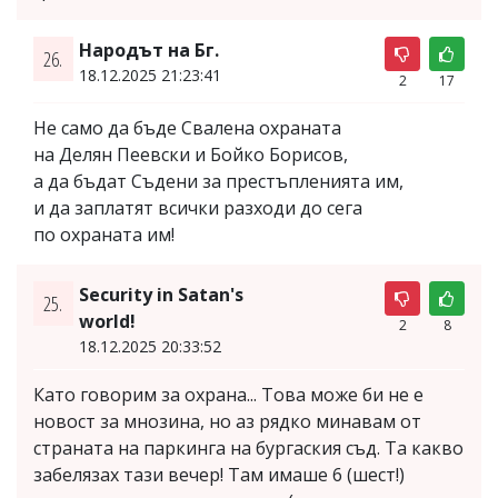
Народът на Бг.
26.
18.12.2025 21:23:41
2
17
Не само да бъде Свалена охраната
на Делян Пеевски и Бойко Борисов,
а да бъдат Съдени за престъпленията им,
и да заплатят всички разходи до сега
по охраната им!
Security in Satan's
25.
world!
2
8
18.12.2025 20:33:52
Като говорим за охрана... Това може би не е
новост за мнозина, но аз рядко минавам от
страната на паркинга на бургаския съд. Та какво
забелязах тази вечер! Там имаше 6 (шест!)