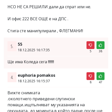
НСО НЕ СА РЕШИЛИ дали да спрат или не.
И офис 222 ВСЕ ОЩЕ е на ДПС .
Стига сте манипулирали , ФЛЕГМАНИ!
55
5.
18.12.2025 16:17:35
5
38
Ще има Коледа сега !!!!!!!!
euphoria pomakos
4.
18.12.2025 16:15:37
8
47
Вижте снимката
.околотнего приведени слугински
помаци..ищпълняват му указанията на
секундата.. до моиента,в който падне..после ще