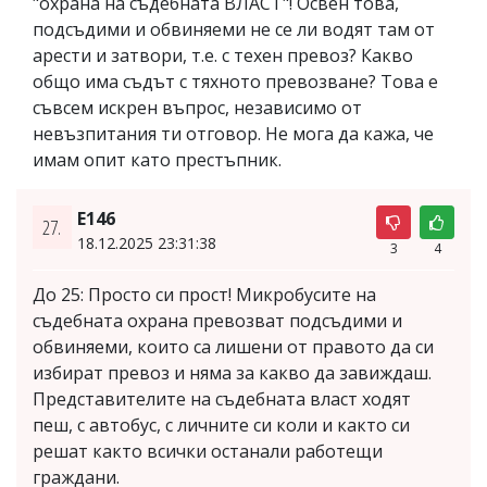
"охрана на съдебната ВЛАСТ"! Освен това,
подсъдими и обвиняеми не се ли водят там от
арести и затвори, т.е. с техен превоз? Какво
общо има съдът с тяхното превозване? Това е
съвсем искрен въпрос, независимо от
невъзпитания ти отговор. Не мога да кажа, че
имам опит като престъпник.
Е146
27.
18.12.2025 23:31:38
3
4
До 25: Просто си прост! Микробусите на
съдебната охрана превозват подсъдими и
обвиняеми, които са лишени от правото да си
избират превоз и няма за какво да завиждаш.
Представителите на съдебната власт ходят
пеш, с автобус, с личните си коли и както си
решат както всички останали работещи
граждани.