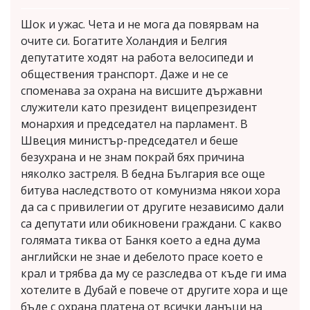
Шок и ужас. Чета и не мога да повярвам на
очите си. Богатите Холандия и Белгия
депутатите ходят на работа велосипеди и
обществения транспорт. Даже и не се
споменава за охрана на висшите държавни
служители като президент вицепрезидент
монархия и председател на парламент. В
Швеция министър-председател и беше
безухрана и не знам покрай бях причина
няколко застреля. В бедна България все още
битува наследството от комунизма някои хора
да са с привилегии от другите независимо дали
са депутати или обикновени граждани. С какво
голямата тиква от Банкя което а една дума
английски не знае и дебелото прасе което е
крал и трябва да му се разследва от къде ги има
хотелите в Дубай е повече от другите хора и ще
бъде с охрана платена от всички данъци на