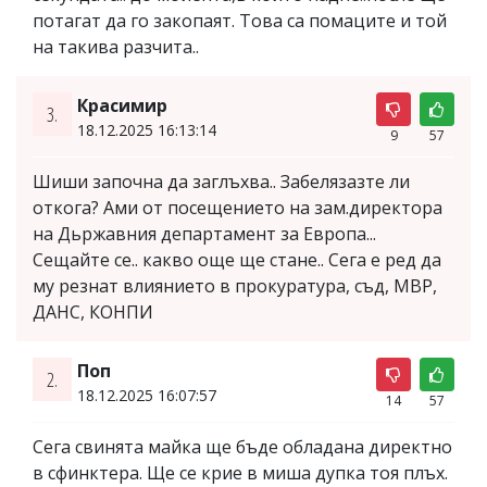
потагат да го закопаят. Това са помаците и той
на такива разчита..
Красимир
3.
18.12.2025 16:13:14
9
57
Шиши започна да заглъхва.. Забелязазте ли
откога? Ами от посещението на зам.директора
на Дьржавния департамент за Европа...
Сещайте се.. какво още ще стане.. Сега е ред да
му резнат влиянието в прокуратура, съд, МВР,
ДАНС, КОНПИ
Поп
2.
18.12.2025 16:07:57
14
57
Сега свинята майка ще бъде обладана директно
в сфинктера. Ще се крие в миша дупка тоя плъх.