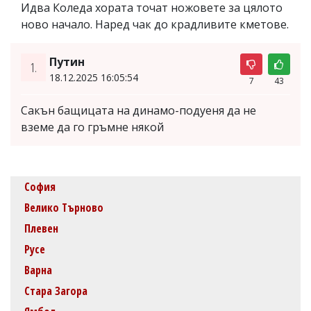
Идва Коледа хората точат ножовете за цялото
ново начало. Наред чак до крадливите кметове.
Путин
1.
18.12.2025 16:05:54
7
43
Сакън бащицата на динамо-подуеня да не
вземе да го гръмне някой
София
Велико Търново
Плевен
Русе
Варна
Стара Загора