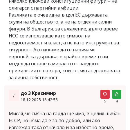
няколко ключови конституционни фигури – не
олигарси с партийни амбиции.
Разликата е очевидна: в цял ЕС държавата
служи на обществото, а не на отделни силни
фигури. В България, за съжаление, дълго време
НСО се използваше като символ на
недосегаемост и власт, а не като инструмент за
сигурност. Ако искаме да се наричаме
европейска държава, е крайно време този
модел да остане в миналото – заедно с
привилегиите на хора, които смятат държавата
за лична собственост.
до 3 Красимир
7.
18.12.2025 16:42:56
5
4
Мисля, че смяна на гарда ще има, в целия шибан
ЕССР, но няма да е за по-добро, или ако
изглежда така отначало и за известно време,