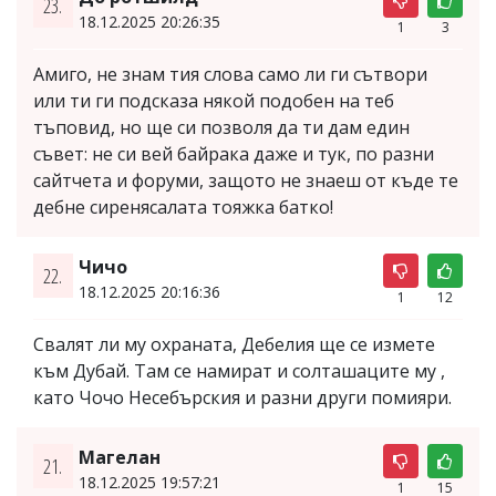
23.
18.12.2025 20:26:35
1
3
Амиго, не знам тия слова само ли ги сътвори
или ти ги подсказа някой подобен на теб
тъповид, но ще си позволя да ти дам един
съвет: не си вей байрака даже и тук, по разни
сайтчета и форуми, защото не знаеш от къде те
дебне сиренясалата тояжка батко!
Чичо
22.
18.12.2025 20:16:36
1
12
Свалят ли му охраната, Дебелия ще се измете
към Дубай. Там се намират и солташаците му ,
като Чочо Несебърския и разни други помияри.
Магелан
21.
18.12.2025 19:57:21
1
15