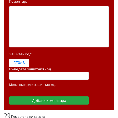
Коментар:
Защитен код:
Въведете защитния код:
Моля, въведете защитния код
29
Коментара по темата