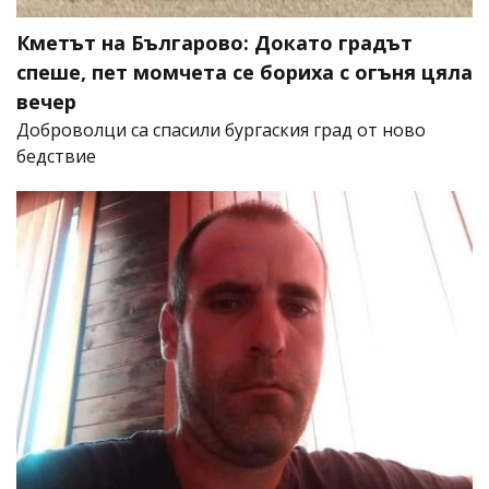
Кметът на Българово: Докато градът
спеше, пет момчета се бориха с огъня цяла
вечер
Доброволци са спасили бургаския град от ново
бедствие