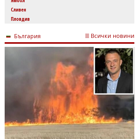
Ямбол
Сливен
Пловдив
Всички новини
България