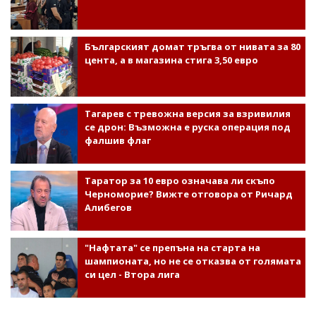
Българският домат тръгва от нивата за 80
цента, а в магазина стига 3,50 евро
Тагарев с тревожна версия за взривилия
се дрон: Възможна е руска операция под
фалшив флаг
Таратор за 10 евро означава ли скъпо
Черноморие? Вижте отговора от Ричард
Алибегов
"Нафтата" се препъна на старта на
шампионата, но не се отказва от голямата
си цел - Втора лига