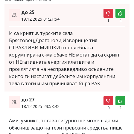
до 25
29.
19.12.2025 01:21:54
1
4
И са крият .в турските села
Брястовец,Драганови,Изворище тия
СТРАХЛИВИ МИШКИ от съдебната
корумпирана с-ма обаче НЕ могат да са скрият
от НЕгативната енергия клетвите и
проклятията на несправведливо осъдените
които ги настигат дебелите им корпулентни
тела в тоги и им причиняват бърз РАК
до 27
28.
18.12.2025 23:58:42
0
2
Ами, умнико, тогава сигурно ще можеш да ми
обясниш защо на тези превозни средства пише