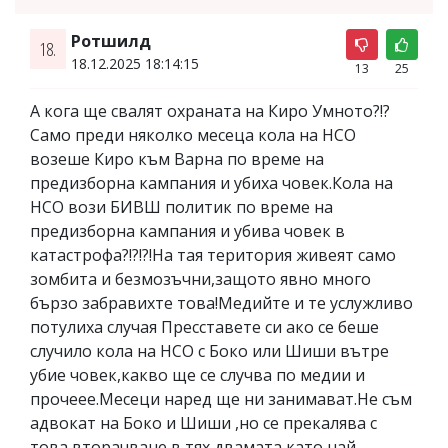
Ротшилд
18.
18.12.2025 18:14:15
13
25
А кога ще свалят охраната на Киро Умното?!?
Само преди няколко месеца кола на НСО
возеше Киро към Варна по време на
предизборна кампания и убиха човек.Кола на
НСО вози БИВШ политик по време на
предизборна кампания и убива човек в
катастрофа?!?!?!На тая територия живеят само
зомбита и безмозъчни,защото явно много
бързо забравихте това!Медийте и те услужливо
потулиха случая Пресставете си ако се беше
случило кола на НСО с Боко или Шиши вътре
убие човек,какво ще се случва по медии и
прочеее.Месеци наред ще ни занимават.Не съм
адвокат на Боко и Шиши ,но се прекалява с
това вторачване в тях двамата като най-