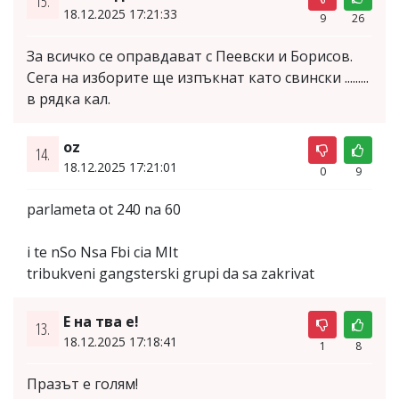
15.
18.12.2025 17:21:33
9
26
За всичко се оправдават с Пеевски и Борисов.
Сега на изборите ще изпъкнат като свински .........
в рядка кал.
oz
14.
18.12.2025 17:21:01
0
9
parlameta ot 240 na 60
i te nSo Nsa Fbi cia MIt
tribukveni gangsterski grupi da sa zakrivat
Е на тва е!
13.
18.12.2025 17:18:41
1
8
Празът е голям!