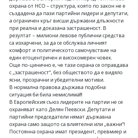
охрана от НСО – структура, която по закон не е
създадена да пази партийни лидери и депутати,
а ограничен кръг висши държавни длъжности
при реална и доказана застрашеност. В
резултат – милиони левове публични средства
са изхарчени, за да се обслужва личният
комфорт и политическото самочувствие на
един егоцентричен и високомерен човек.
Още по-цинично е, че тази охрана се оправдава
с „застрашеност“, без обществото да е видяло
ясни, прозрачни и убедителни мотиви.
В нормална правова държава подобна
ситуация би била немислима!!!
В Европейския съюз лидерите на партии не се
охраняват като Делян Пеевски. Депутати и
партийни председатели нямат държавна
охрана само защото са влиятелни или „важни“!
Постоянна охрана имат президент, превмиер и