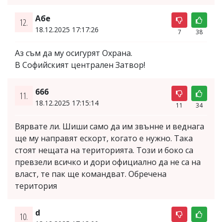
Абе
12.
18.12.2025 17:17:26
7
38
Аз съм да му осигурят Охрана.
В Софийският централен Затвор!
666
11.
18.12.2025 17:15:14
11
34
Вярвате ли. Шиши само да им звънне и веднага
ще му направят ескорт, когато е нужно. Така
стоят нещата на територията. Този и боко са
превзели всичко и дори официално да не са на
власт, те пак ще командват. Обречена
територия
d
10.