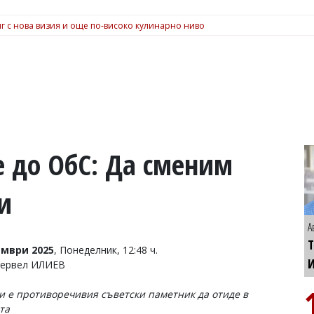
г с нова визия и още по-високо кулинарно ниво
 до ОбС: Да сменим
и
А
Т
ември 2025
, Понеделник, 12:48 ч.
Тервел ИЛИЕВ
и е противоречивия съветски паметник да отиде в
ята