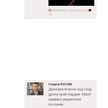
08/08/2026, Събота 21:00
15
Георги РУСЧЕВ
Дипломатически ход след
дрона край Кардам: МВнР
привика украинския
посланик