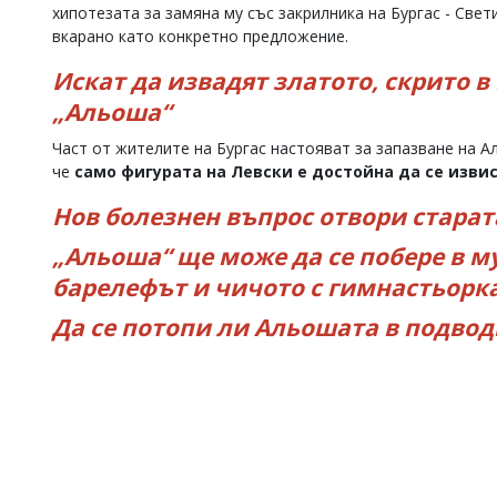
хипотезата за замяна му със закрилника на Бургас - Свет
вкарано като конкретно предложение.
Искат да извадят златото, скрито 
„Альоша“
Част от жителите на Бургас настояват за запазване на А
че
само фигурата на Левски е достойна да се изви
Нов болезнен въпрос отвори старат
„Альоша“ ще може да се побере в м
барелефът и чичото с гимнастьорк
Да се потопи ли Альошата в подводн