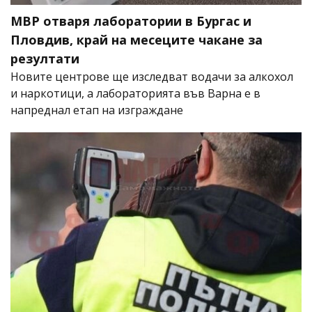
МВР отваря лаборатории в Бургас и
Пловдив, край на месеците чакане за
резултати
Новите центрове ще изследват водачи за алкохол
и наркотици, а лабораторията във Варна е в
напреднал етап на изграждане