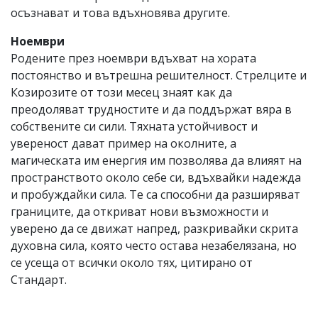
осъзнават и това вдъхновява другите.
Ноември
Родените през ноември вдъхват на хората
постоянство и вътрешна решителност. Стрелците и
Козирозите от този месец знаят как да
преодоляват трудностите и да поддържат вяра в
собствените си сили. Тяхната устойчивост и
увереност дават пример на околните, а
магическата им енергия им позволява да влияят на
пространството около себе си, вдъхвайки надежда
и пробуждайки сила. Те са способни да разширяват
границите, да откриват нови възможности и
уверено да се движат напред, разкривайки скрита
духовна сила, която често остава незабелязана, но
се усеща от всички около тях, цитирано от
Стандарт.