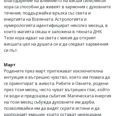
Благодарение на влиянието на висши сили,някои
хора са способни да живеят в хармония с духовните
течения, поддържайки връзка със света и
енергията на Вселената. Астрологията и
нумерологията идентифицират няколко месеца, в
които магията сякаш е заложена в тяхната ДНК.
Тези хора идват на света с мисия да открият
висшата цел на душата си и да следват кармичния
си път.
Март
Родените през март притежават изключителна
интуиция и вътрешно чувство, което им помага да
се ориентират в живота. Рибите и Овните, родени
през този месец, често чуват вътрешен глас, който
ги води и предсказва събития. Магическата енергия
на този месец събужда духовните им дарби,
позволявайки им да видят скрити истини и да
разпознаят емоции, които остават неизказани.