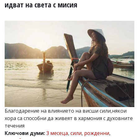
УКРАЙНА
идват на света с мисия
СПОРТ
РАЗСЛЕДВАНЕ
БИЗНЕС
ЮГ
Управители:
Веселин
Василев,
email:
v.vasilev@flagman.bg
Катя
Касабова,
еmail:
k.kassabova@flagman.bg
Главен
Благодарение на влиянието на висши сили,някои
редактор:
хора са способни да живеят в хармония с духовните
Иван
Колев,
течения
email:
Ключови думи:
3 месеца
,
сили
,
рожденни
,
office@flagman.bg