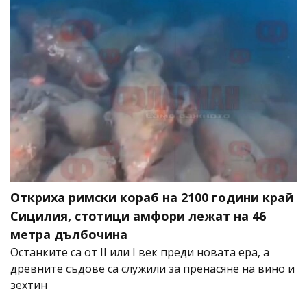
Откриха римски кораб на 2100 години край
Сицилия, стотици амфори лежат на 46
метра дълбочина
Останките са от II или I век преди новата ера, а
древните съдове са служили за пренасяне на вино и
зехтин