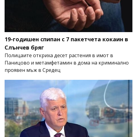
19-годишен спипан с 7 пакетчета кокаин в
Слънчев бряг
Полицаите откриха десет растения в имот в
Паницово и метамфетамин в дома на криминално
проявен мъж в Средец