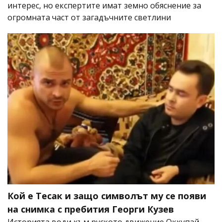
интерес, но експертите имат земно обяснение за
огромната част от загадъчните светлини
Кой е Тесак и защо символът му се появи
на снимка с пребития Георги Кузев