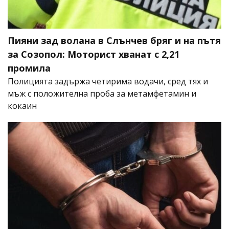
Пияни зад волана в Слънчев бряг и на пътя
за Созопол: Моторист хванат с 2,21
промила
Полицията задържа четирима водачи, сред тях и
мъж с положителна проба за метамфетамин и
кокаин