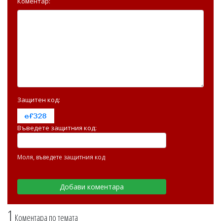
Коментар:
Защитен код:
Въведете защитния код:
Моля, въведете защитния код
1
Коментара по темата