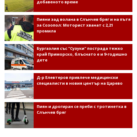
добавеното време
Пияни зад волана в Слънчев бряг и на пътя
за Созопол: Моторист хванат с 2,21
промила
Бургазлия със "Сузуки" пострада тежко
край Приморско, блъснато е и 9-годишно
дете
Д-р Елевтеров привлече медицински
специалисти в новия център на Царево
Пиян и дрогиран се преби с тротинетка в
Слънчев бряг