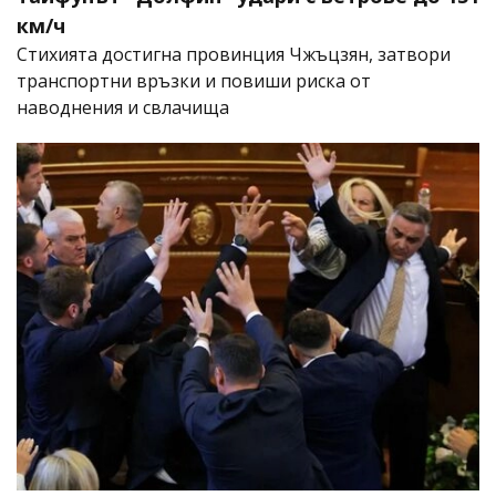
км/ч
Стихията достигна провинция Чжъцзян, затвори
транспортни връзки и повиши риска от
наводнения и свлачища