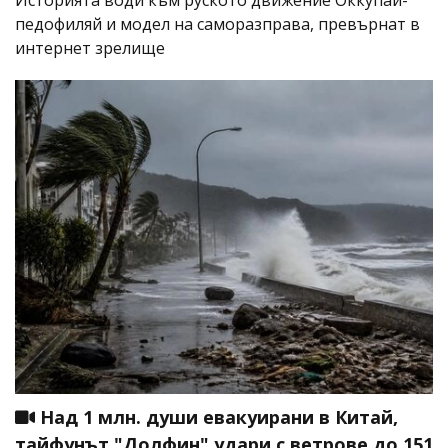
Историята води към руското движение Оккупай-
педофиляй и модел на саморазправа, превърнат в
интернет зрелище
Над 1 млн. души евакуирани в Китай,
тайфунът "Долфин" удари с ветрове до 151