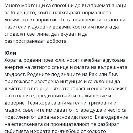
Много мартенци са способни да възприемат знаци
за бъдещето, които надхвърлят нормалното
логическо възприятие. Те са подкрепяни от ангели-
пазители и духовни водачи, което им помага да
споделят светлина, да лекуват и да
разпространяват доброта.
Юли
Хората, родени през юли, носят лечебната духовна
енергия на лятното слънце и силата на вътрешната
мъдрост. Родените под знаците на Рак или Лъв
притежават изострена интуиция и са склонни да
действат от сърце. Тяхната страст и енергия влияят
на околните, предизвиквайки възхищение и
доверие. Тези хора са внимателни, грижовни и
мъдри, съветите им идват от стара душа и често са
подсилени от дара на ясновидството. Благодарение
на естествената си проницателност те разбират
събитията и хората по-дълбоко отколкото