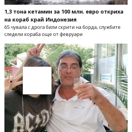
1,3 тона кетамин за 100 млн. евро откриха
на кораб край Индонезия
65 чувала с дрога били скрити на борда, службите
следели кораба още от февруари