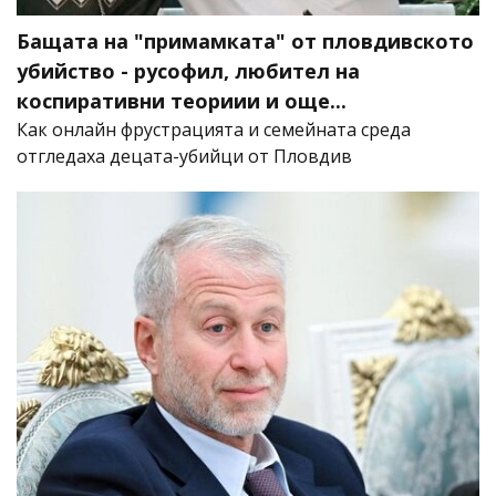
Бащата на "примамката" от пловдивското
убийство - русофил, любител на
коспиративни теориии и още...
Как онлайн фрустрацията и семейната среда
отгледаха децата-убийци от Пловдив