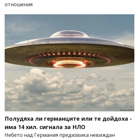
отношения
Полудяха ли германците или те дойдоха -
има 14 хил. сигнала за НЛО
Небето над Германия предизвика невиждан