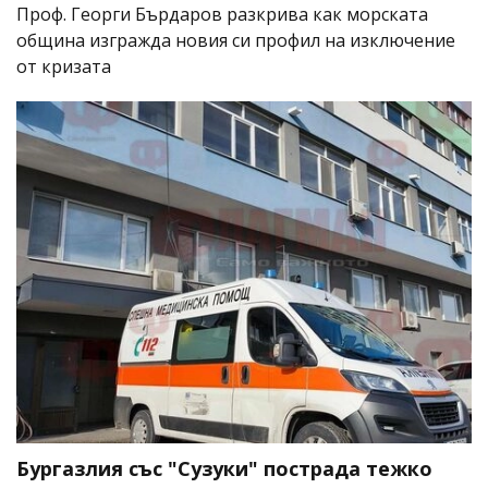
Проф. Георги Бърдаров разкрива как морската
община изгражда новия си профил на изключение
от кризата
Бургазлия със "Сузуки" пострада тежко