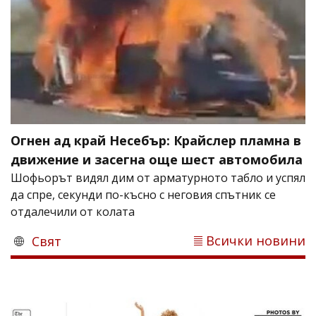
Огнен ад край Несебър: Крайслер пламна в
движение и засегна още шест автомобила
Шофьорът видял дим от арматурното табло и успял
да спре, секунди по-късно с неговия спътник се
отдалечили от колата
Всички новини
Свят