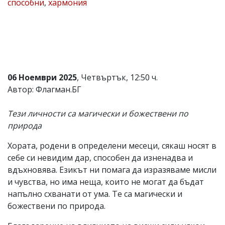
способни
,
хармония
Коментарите
под
статиите
се
въвеждат
от
читателите
и
06 Ноември 2025
, Четвъртък, 12:50 ч.
редакцията
Автор: Флагман.БГ
не
носи
отговорност
Тези личности са магически и божествени по
за
природа
тях!
Ако
Хората, родени в определени месеци, сякаш носят в
откриете
обиден
себе си невидим дар, способен да изненадва и
за
вдъхновява. Езикът ни помага да изразяваме мисли
вас
и чувства, но има неща, които не могат да бъдат
коментар,
моля
напълно схванати от ума. Те са магически и
сигнализирайте
божествени по природа.
ни!