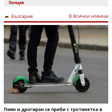
Пловдив
Всички новини
България
Пиян и дрогиран се преби с тротинетка в