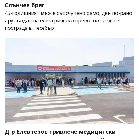
Слънчев бряг
45-годишният мъж е със счупено рамо, ден по-рано
друг водач на електрическо превозно средство
пострада в Несебър
Д-р Елевтеров привлече медицински