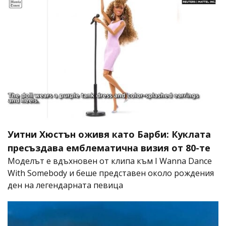
Уитни Хюстън оживя като Барби: Куклата
пресъздава емблематична визия от 80-те
Моделът е вдъхновен от клипа към I Wanna Dance
With Somebody и беше представен около рождения
ден на легендарната певица