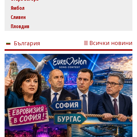
Ямбол
Сливен
Пловдив
Всички новини
България