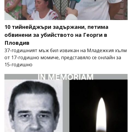
10 тийнейджъри задържани, петима
обвинени за убийството на Георги в
Пловдив
37-годишният мъж бил извикан на Младежкия хълм
от 17-годишно момиче, представяло се онлайн за
15-годишно