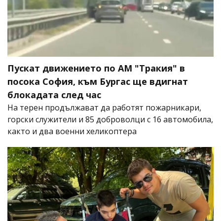
Пускат движението по АМ "Тракия" в
посока София, към Бургас ще вдигнат
блокадата след час
На терен продължават да работят пожарникари,
горски служители и 85 доброволци с 16 автомобила,
както и два военни хеликоптера