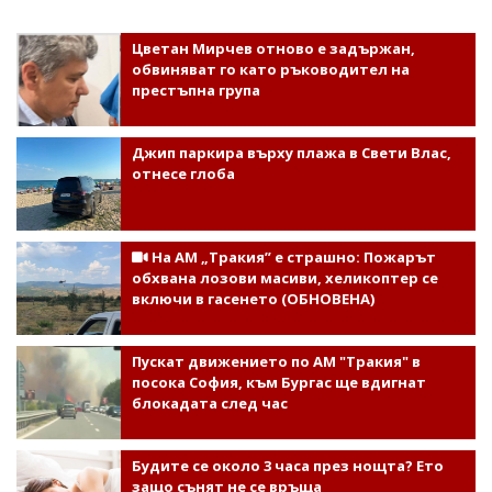
Цветан Мирчев отново е задържан,
обвиняват го като ръководител на
престъпна група
Джип паркира върху плажа в Свети Влас,
отнесе глоба
На АМ „Тракия” е страшно: Пожарът
обхвана лозови масиви, хеликоптер се
включи в гасенето (ОБНОВЕНА)
Пускат движението по АМ "Тракия" в
посока София, към Бургас ще вдигнат
блокадата след час
Будите се около 3 часа през нощта? Ето
защо сънят не се връща