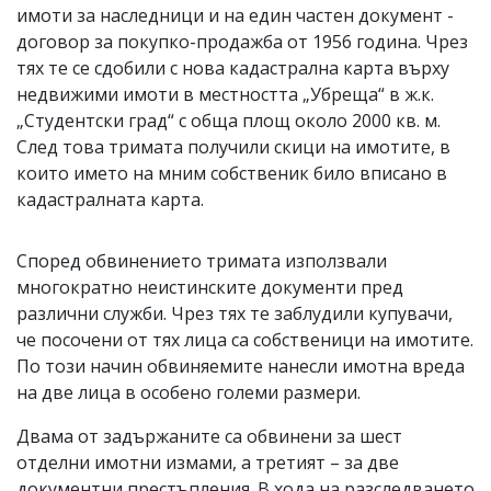
имоти за наследници и на един частен документ -
договор за покупко-продажба от 1956 година. Чрез
тях те се сдобили с нова кадастрална карта върху
недвижими имоти в местността „Убреща“ в ж.к.
„Студентски град“ с обща площ около 2000 кв. м.
След това тримата получили скици на имотите, в
които името на мним собственик било вписано в
кадастралната карта.
Според обвинението тримата използвали
многократно неистинските документи пред
различни служби. Чрез тях те заблудили купувачи,
че посочени от тях лица са собственици на имотите.
По този начин обвиняемите нанесли имотна вреда
на две лица в особено големи размери.
Двама от задържаните са обвинени за шест
отделни имотни измами, а третият – за две
документни престъпления. В хода на разследването