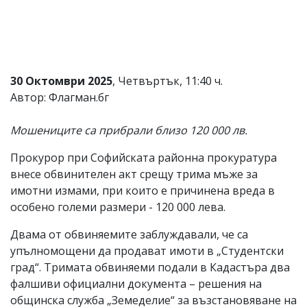
Коментарите
под
статиите
се
въвеждат
от
30 Октомври 2025
, Четвъртък, 11:40 ч.
читателите
Автор: Флагман.бг
и
редакцията
не
Мошениците са прибрали близо 120 000 лв.
носи
отговорност
Прокурор при Софийската районна прокуратура
за
внесе обвинителен акт срещу трима мъже за
тях!
Ако
имотни измами, при които е причинена вреда в
откриете
особено големи размери - 120 000 лева.
обиден
за
Двама от обвиняемите заблуждавали, че са
вас
упълномощени да продават имоти в „Студентски
коментар,
моля
град“. Тримата обвиняеми подали в Кадастъра два
сигнализирайте
фалшиви официални документа – решения на
ни!
общинска служба „Земеделие“ за възстановяване на