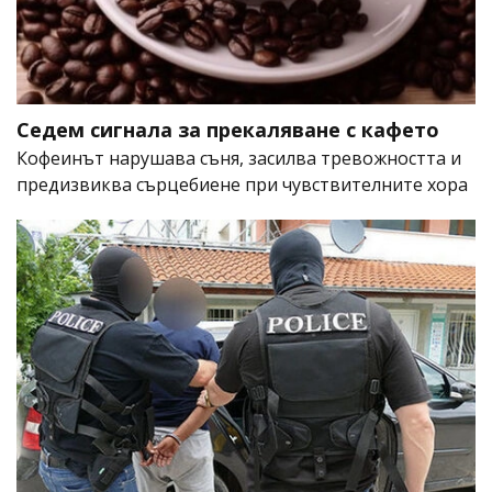
Седем сигнала за прекаляване с кафето
Кофеинът нарушава съня, засилва тревожността и
предизвиква сърцебиене при чувствителните хора