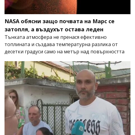
NASA обясни защо почвата на Марс се
затопля, а въздухът остава леден
Тънката атмосфера не пренася ефективно
топлината и създава температурна разлика от
десетки градуси само на метър над повърхността