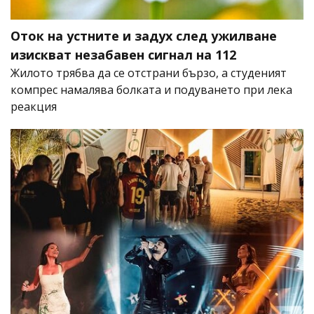
Оток на устните и задух след ужилване
изискват незабавен сигнал на 112
Жилото трябва да се отстрани бързо, а студеният
компрес намалява болката и подуването при лека
реакция