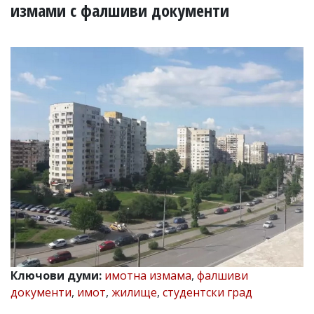
УКРАЙНА
измами с фалшиви документи
СПОРТ
РАЗСЛЕДВАНЕ
БИЗНЕС
ЮГ
Управители:
Веселин
Василев,
email:
v.vasilev@flagman.bg
Катя
Касабова,
еmail:
k.kassabova@flagman.bg
Главен
редактор:
Иван
Ключови думи:
имотна измама
,
фалшиви
Колев,
документи
,
имот
,
жилище
,
студентски град
email:
office@flagman.bg