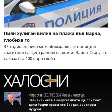
Пиян хулиган вилня на плажа във Варна,
глобиха го
37-годишен пиян мъж обиждаше летовници и
спасители на Централния плаж във Варна. Съдът го
наказа със 100 евро глоба
Мирослав СЕВЛИЕВСКИ, бивш министър:
Назначенията в енергетиката ще покажат
дали Радев прави нов бардак със стари
муцуни