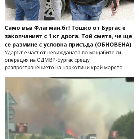
Само във Флагман.бг! Тошко от Бургас е
закопчаният с 1 кг дрога. Той смята, че ще
се размине с условна присъда (ОБНОВЕНА)
Ударът е част от невижданата по мащабите си
операция на ОДМВР-Бургас срещу
разпространението на наркотици край морето