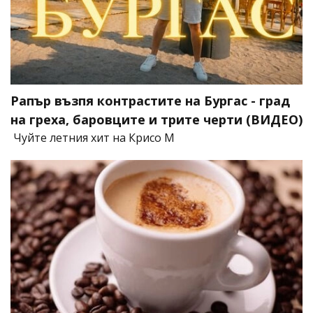
Рапър възпя контрастите на Бургас - град
на греха, баровците и трите черти (ВИДЕО)
Чуйте летния хит на Крисо М