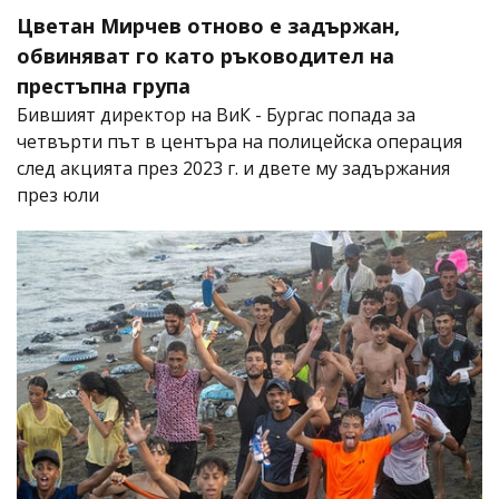
Цветан Мирчев отново е задържан,
обвиняват го като ръководител на
престъпна група
Бившият директор на ВиК - Бургас попада за
четвърти път в центъра на полицейска операция
след акцията през 2023 г. и двете му задържания
през юли