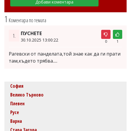
1
Коментара по темата
ПУСНЕТЕ
1.
30.10.2025 13:00:22
0
1
Рагевски от панделата,той знае как да ги прати
там,където трябва.....
София
Велико Търново
Плевен
Русе
Варна
Стара Загора