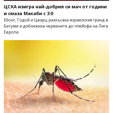
ЦСКА изигра най-добрия си мач от години
и смаза Макаби с 3:0
Ебонг, Годой и Цварц разкъсаха израелския гранд в
Батуми и доближиха червените до плейофа на Лига
Европа