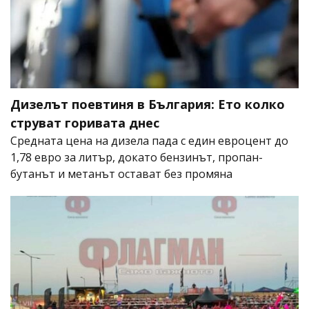
Дизелът поевтиня в България: Ето колко
струват горивата днес
Средната цена на дизела пада с един евроцент до
1,78 евро за литър, докато бензинът, пропан-
бутанът и метанът остават без промяна