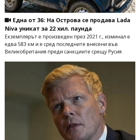
Една от 36: На Острова се продава Lada
Niva уникат за 22 хил. паунда
Екземплярът е произведен през 2021 г., изминал е
едва 583 км и е сред последните внесени във
Великобритания преди санкциите срещу Русия