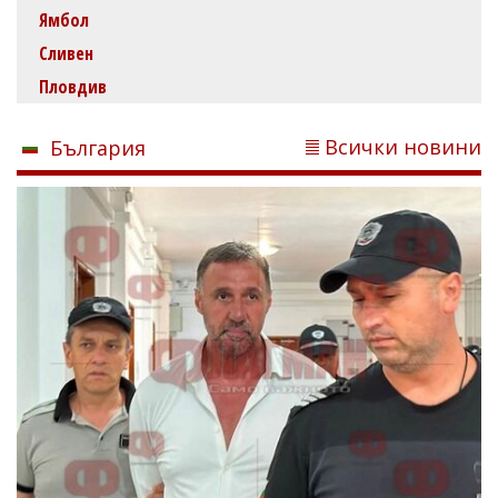
Ямбол
Сливен
Пловдив
Всички новини
България