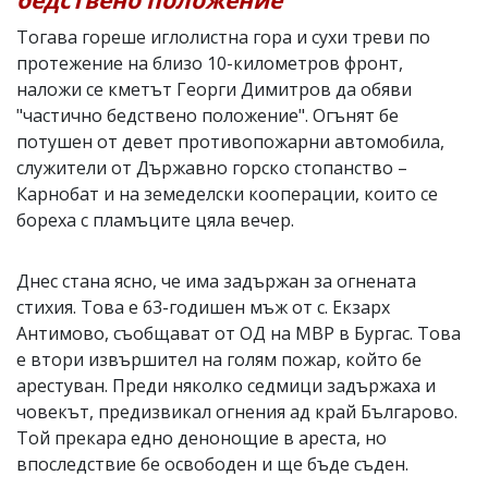
Тогава гореше иглолистна гора и сухи треви по
протежение на близо 10-километров фронт,
наложи се кметът Георги Димитров да обяви
"частично бедствено положение". Огънят бе
потушен от девет противопожарни автомобила,
служители от Държавно горско стопанство –
Карнобат и на земеделски кооперации, които се
бореха с пламъците цяла вечер.
Днес стана ясно, че има задържан за огнената
стихия. Това е 63-годишен мъж от с. Екзарх
Антимово, съобщават от ОД на МВР в Бургас. Това
е втори извършител на голям пожар, който бе
арестуван. Преди няколко седмици задържаха и
човекът, предизвикал огнения ад край Българово.
Той прекара едно денонощие в ареста, но
впоследствие бе освободен и ще бъде съден.