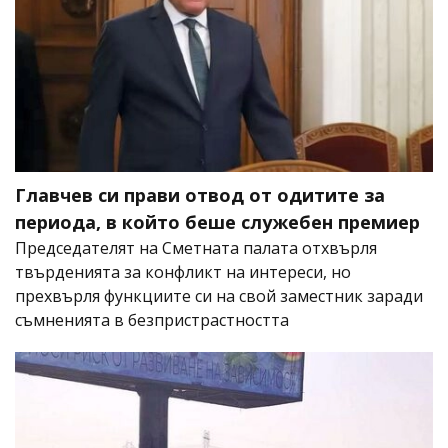
Главчев си прави отвод от одитите за
периода, в който беше служебен премиер
Председателят на Сметната палата отхвърля
твърденията за конфликт на интереси, но
прехвърля функциите си на свой заместник заради
съмненията в безпристрастността