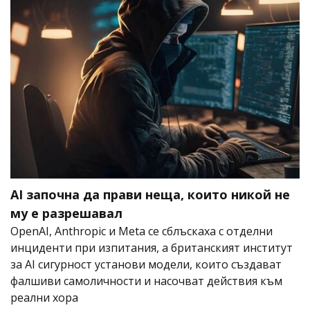
AI започна да прави неща, които никой не
му е разрешавал
OpenAI, Anthropic и Meta се сблъскаха с отделни
инциденти при изпитания, а британският институт
за AI сигурност установи модели, които създават
фалшиви самоличности и насочват действия към
реални хора