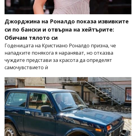
Джорджина на Роналдо показа извивките
си по бански и отвърна на хейтърите:
Обичам тялото си
Годеницата на Кристиано Роналдо призна, че
нападките понякога я нараняват, но отказва
чуждите представи за красота да определят
самочувствието ѝ