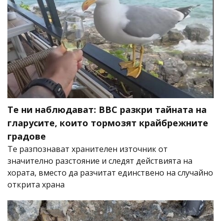
Те ни наблюдават: BBC разкри тайната на
гларусите, които тормозят крайбрежните
градове
Те разпознават хранителен източник от
значително разстояние и следят действията на
хората, вместо да разчитат единствено на случайно
открита храна