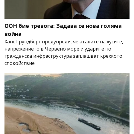
ООН бие тревога: Задава се нова голяма
война
Ханс Грундберг предупреди, че атаките на хусите,
напрежението в Червено море и ударите по
гражданска инфраструктура заплашват крехкото
спокойствие