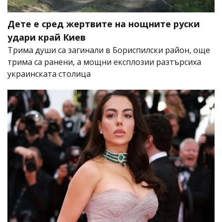
Дете е сред жертвите на нощните руски
удари край Киев
Трима души са загинали в Бориспилски район, още
трима са ранени, а мощни експлозии разтърсиха
украинската столица