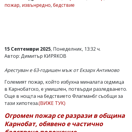
пожар
,
извънредно
,
бедствие
Коментарите
под
статиите
се
въвеждат
от
читателите
и
15 Септември 2025
, Понеделник, 13:32 ч.
редакцията
не
Автор: Димитър КИРЯКОВ
носи
отговорност
Арестуван е 63-годишен мъж от Екзарх Антимово
за
тях!
Ако
Големият пожар, който избухна миналата седмица
откриете
в Карнобатско, е умишлен, потвърди разледването.
обиден
Още в нощта на бедствието Флагманбг съобщи за
за
вас
тази хипотеза.
(ВИЖЕ ТУК)
коментар,
моля
Огромен пожар се разрази в община
сигнализирайте
Карнобат, обявено е частично
ни!
бедствено положение