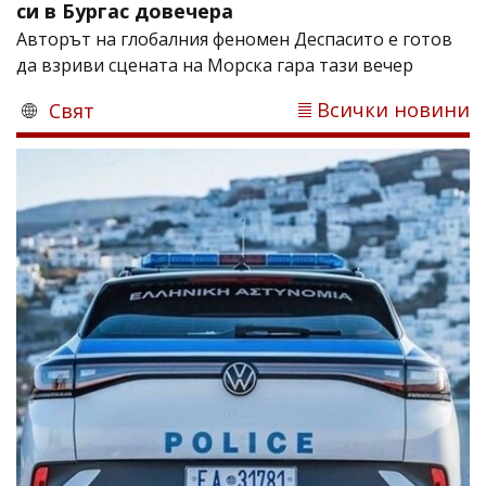
си в Бургас довечера
Авторът на глобалния феномен Деспасито е готов
да взриви сцената на Морска гара тази вечер
Всички новини
Свят