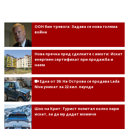
ООН бие тревога: Задава се нова голяма
война
Нова пречка пред сделките с имоти: Искат
енергиен сертификат при продажба и
наем
Една от 36: На Острова се продава Lada
Niva уникат за 22 хил. паунда
Шок на Крит: Турист попитал колко пари
искат, за да му дадат момиче