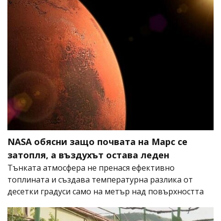
NASA обясни защо почвата на Марс се
затопля, а въздухът остава леден
Тънката атмосфера не пренася ефективно
топлината и създава температурна разлика от
десетки градуси само на метър над повърхността