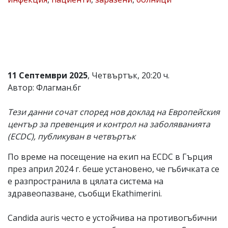
Коментарите
под
статиите
се
въвеждат
от
читателите
11 Септември 2025
, Четвъртък, 20:20 ч.
и
редакцията
Автор: Флагман.бг
не
носи
Тези данни сочат според нов доклад на Европейския
отговорност
за
център за превенция и контрол на заболяванията
тях!
(ECDC), публикуван в четвъртък
Ако
откриете
По време на посещение на екип на ECDC в Гърция
обиден
за
през април 2024 г. беше установено, че гъбичката се
вас
е разпространила в цялата система на
коментар,
здравеопазване, съобщи Ekathimerini.
моля
сигнализирайте
ни!
Candida auris често е устойчива на противогъбични