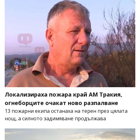
Локализираха пожара край АМ Тракия,
огнеборците очакат ново разпалване
13 пожарни екипа останаха на терен през цялата
нощ, а силното задимяване продължава