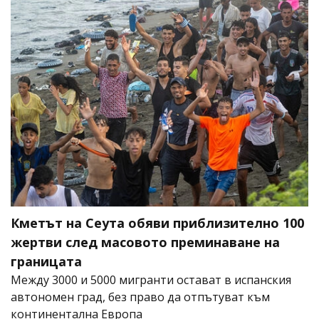
Кметът на Сеута обяви приблизително 100
жертви след масовото преминаване на
границата
Между 3000 и 5000 мигранти остават в испанския
автономен град, без право да отпътуват към
континентална Европа