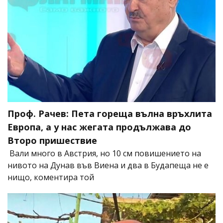
Проф. Рачев: Пета гореща вълна връхлита
Европа, а у нас жегата продължава до
Второ пришествие
Вали много в Австрия, но 10 см повишението на
нивото на Дунав във Виена и два в Будапеща не е
нищо, коментира той