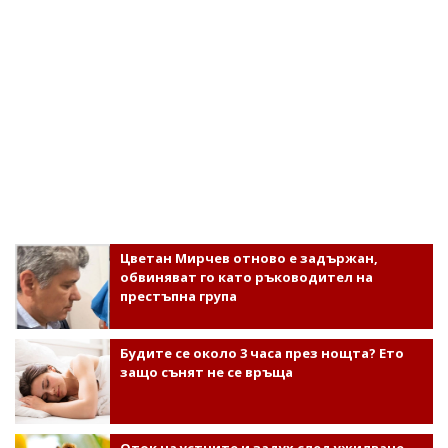
Цветан Мирчев отново е задържан,
обвиняват го като ръководител на
престъпна група
Будите се около 3 часа през нощта? Ето
защо сънят не се връща
Оток на устните и задух след ужилване