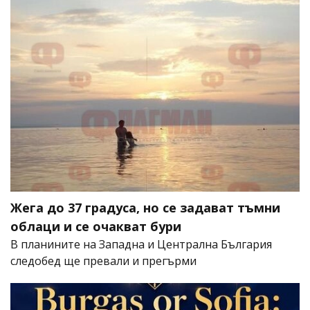
Жега до 37 градуса, но се задават тъмни
облаци и се очакват бури
В планините на Западна и Централна България
следобед ще превали и прегърми