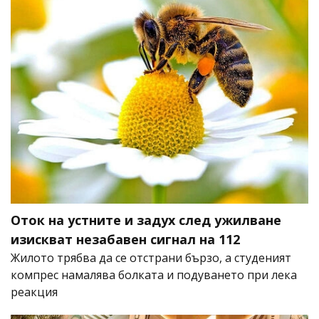
Оток на устните и задух след ужилване
изискват незабавен сигнал на 112
Жилото трябва да се отстрани бързо, а студеният
компрес намалява болката и подуването при лека
реакция