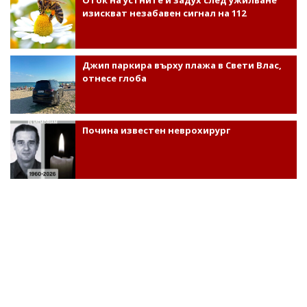
изискват незабавен сигнал на 112
Джип паркира върху плажа в Свети Влас,
отнесе глоба
Почина известен неврохирург