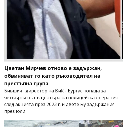
Цветан Мирчев отново е задържан,
обвиняват го като ръководител на
престъпна група
Бившият директор на ВиК - Бургас попада за
четвърти път в центъра на полицейска операция
след акцията през 2023 г. и двете му задържания
през юли