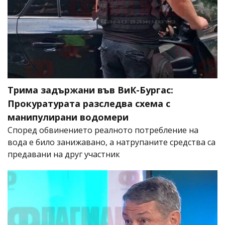
Трима задържани във ВиК-Бургас:
Прокуратурата разследва схема с
манипулирани водомери
Според обвинението реалното потребление на
вода е било занижавано, а натрупаните средства са
предавани на друг участник