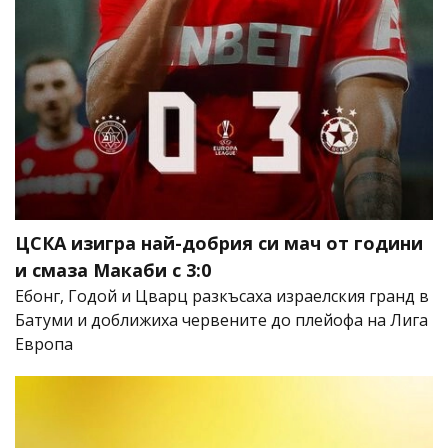
ЦСКА изигра най-добрия си мач от години
и смаза Макаби с 3:0
Ебонг, Годой и Цварц разкъсаха израелския гранд в
Батуми и доближиха червените до плейофа на Лига
Европа