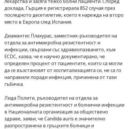
лекарства и засяга тежко болни пациенти. Според
доклада, Гърция е регистрирала 852 случая през
последното десетилетие, което я нарежда на второ
място в Европа след Испания.
Диамантис Плахурас, заместник-ръководител на
отдела за антимикробна резистентност и
инфекции, свързани със здравеопазването, към
ECDC, казва, че е научно документирано, че
определен процент от пациентите, които са могли
да се възстановят от хоспитализацията си, не са го
направили поради инфекция, причинена от тази
гъбичка.
Лида Полити, ръководител на отдела за
антимикробна резистентност и болнични инфекции
в Националната организация за обществено
здраве, заяви, че Candida auris е значително
разпространена в гръцките болници и