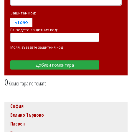
Защитен код:
Въведете защитния код:
Моля, въведете защитния код
0
Коментара по темата
София
Велико Търново
Плевен