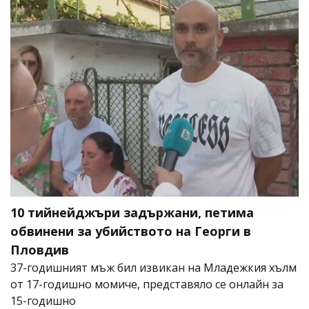
10 тийнейджъри задържани, петима
обвинени за убийството на Георги в
Пловдив
37-годишният мъж бил извикан на Младежкия хълм
от 17-годишно момиче, представяло се онлайн за
15-годишно