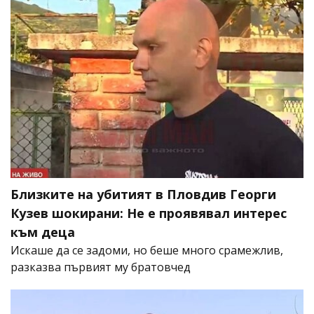
Близките на убитият в Пловдив Георги
Кузев шокирани: Не е проявявал интерес
към деца
Искаше да се задоми, но беше много срамежлив,
разказва първият му братовчед