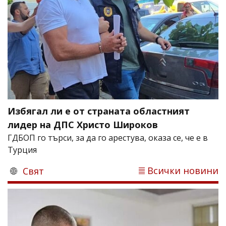
Избягал ли е от страната областният
лидер на ДПС Христо Широков
ГДБОП го търси, за да го арестува, оказа се, че е в
Турция
Всички новини
Свят