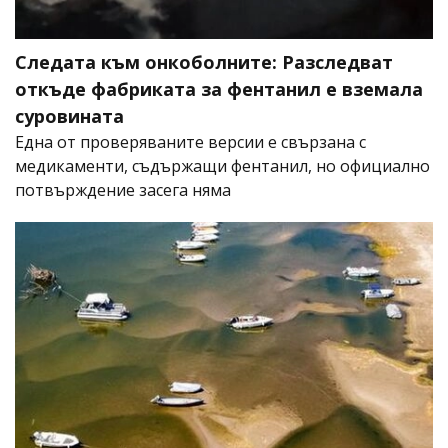
Следата към онкоболните: Разследват
откъде фабриката за фентанил е вземала
суровината
Една от проверяваните версии е свързана с
медикаменти, съдържащи фентанил, но официално
потвърждение засега няма