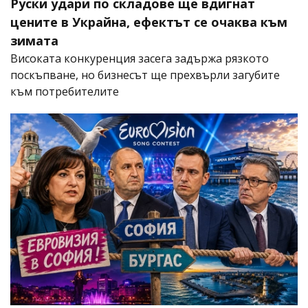
Руски удари по складове ще вдигнат
цените в Украйна, ефектът се очаква към
зимата
Високата конкуренция засега задържа рязкото
поскъпване, но бизнесът ще прехвърли загубите
към потребителите