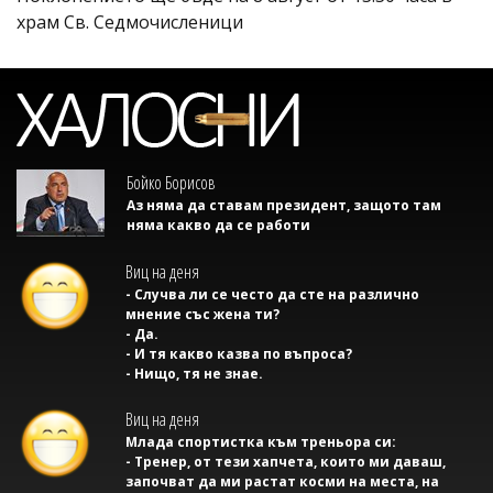
храм Св. Седмочисленици
Бойко Борисов
Аз няма да ставам президент, защото там
няма какво да се работи
Виц на деня
- Случва ли се често да сте на различно
мнение със жена ти?
- Да.
- И тя какво казва по въпроса?
- Нищо, тя не знае.
Виц на деня
Млада спортистка към треньора си:
- Тренер, от тези хапчета, които ми даваш,
започват да ми растат косми на места, на