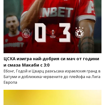
ЦСКА изигра най-добрия си мач от години
и смаза Макаби с 3:0
Ебонг, Годой и Цварц разкъсаха израелския гранд в
Батуми и доближиха червените до плейофа на Лига
Европа