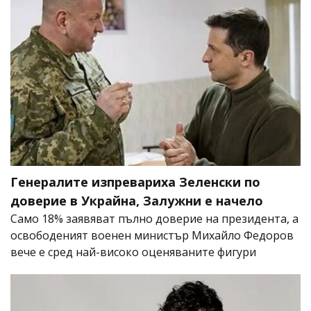
Генералите изпревариха Зеленски по
доверие в Украйна, Залужни е начело
Само 18% заявяват пълно доверие на президента, а
освободеният военен министър Михайло Федоров
вече е сред най-високо оценяваните фигури