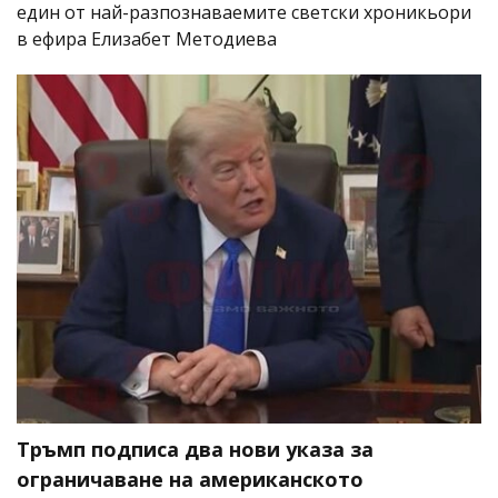
един от най-разпознаваемите светски хроникьори
в ефира Елизабет Методиева
Тръмп подписа два нови указа за
ограничаване на американското