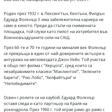
Роден през 1932 г. в Лексингтън, Кентъки, Филдън
Едуард Фолкнър II има забележителна кариера не
само в киното. Преди да стъпи на снимачната
площадка, той служи като пилот на изтребител във
Военновъздушните сили на САЩ.
През 60-те и 70-те години на миналия век Фолкнър
се превръща в един от най-доверените актьори в
антуража на мегазвездата Джон Уейн. Той участва
в общо пет филма с "Херцога", сред които са
незабравимите класики "Маклинток!", "Зелените
барети", "Рио Лобо", "Хелфайтъри" и
"Непобедимите".
Освен с ролите си на каубой, Едуард Фолкнър
оставя следа и като партньор на Краля на
рокендрола. През 1960 г. той играе рамо до рамо с