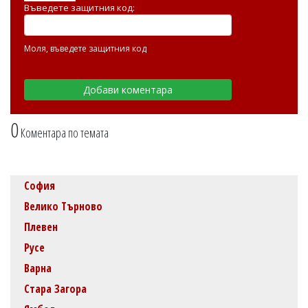
Въведете защитния код:
Моля, въведете защитния код
0
Коментара по темата
София
Велико Търново
Плевен
Русе
Варна
Стара Загора