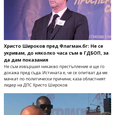
Христо Широков пред Флагман.бг: Не се
укривам, до няколко часа съм в ГДБОП, за
да дам показания
Не съм извършил никакво престъпление и ще го
докажа пред съда. Истината е, че се опитват да ме
мачкат по политически причини, каза областният
лидер на ДПС Христо Широков