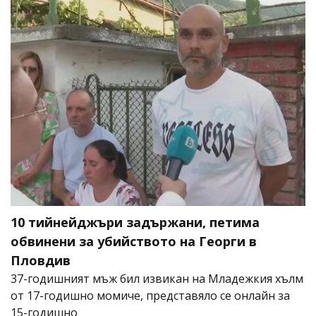
10 тийнейджъри задържани, петима
обвинени за убийството на Георги в
Пловдив
37-годишният мъж бил извикан на Младежкия хълм
от 17-годишно момиче, представяло се онлайн за
15-годишно