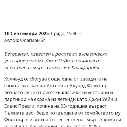
Коментарите
под
статиите
се
въвеждат
от
10 Септември 2025
, Сряда, 15:40 ч.
читателите
Автор: Флагман.бг
и
редакцията
не
Ветеранът, известен с ролите си в класически
носи
уестърни редом с Джон Уейн, е починал от
отговорност
естествена смърт в дома си в Калифорния
за
тях!
Ако
Холивуд се сбогува с още една от звездите на
откриете
своята златна ера. Актьорът Едуард Фолкнър,
обиден
познато лице от десетки класически уестърни и
за
вас
партньор на екрана на легенди като Джон Уейн и
коментар,
Елвис Пресли, почина на 93-годишна възраст.
моля
Тъжната вест беше потвърдена от семейството му.
сигнализирайте
ни!
Фолкнър е издъхнал от естествена смърт в дома си
във Виста, Калифорния, на 26 август 2025 г.