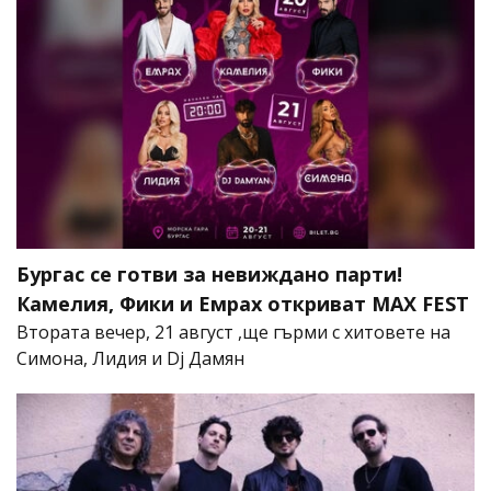
Бургас се готви за невиждано парти!
Камелия, Фики и Емрах откриват MAX FEST
Втората вечер, 21 август ,ще гърми с хитовете на
Симона, Лидия и Dj Дамян