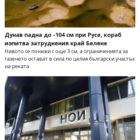
Дунав падна до -104 см при Русе, кораб
изпитва затруднения край Белене
Нивото се понижи с още 3 см, а ограниченията за
газенето остават в сила по целия български участък
на реката