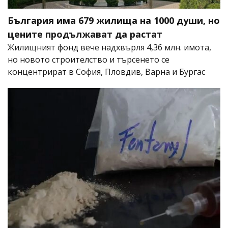
България има 679 жилища на 1000 души, но
цените продължават да растат
Жилищният фонд вече надхвърля 4,36 млн. имота,
но новото строителство и търсенето се
концентрират в София, Пловдив, Варна и Бургас