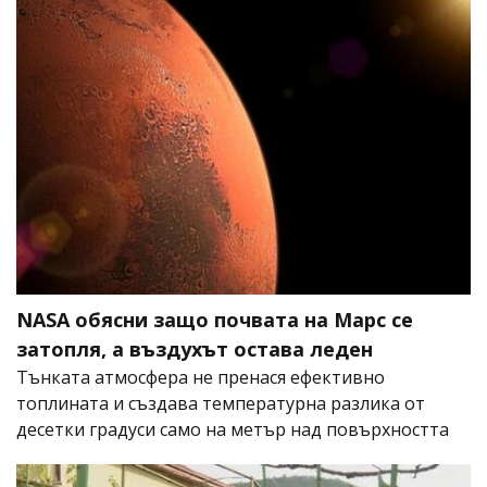
NASA обясни защо почвата на Марс се
затопля, а въздухът остава леден
Тънката атмосфера не пренася ефективно
топлината и създава температурна разлика от
десетки градуси само на метър над повърхността