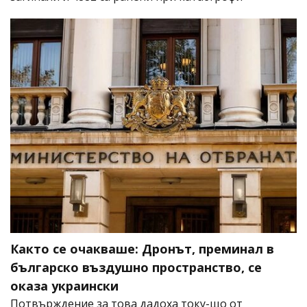
Както се очакваше: Дронът, преминал в
българско въздушно пространство, се
оказа украински
Потвърждение за това дадоха току-що от