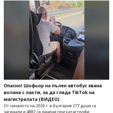
Опасно! Шофьор на пълен автобус хвана
волана с лакти, за да гледа TikTok на
магистралата (ВИДЕО)
От началото на 2026 г. в България 277 души са
загинали и 4882 са ранени при катастрофи