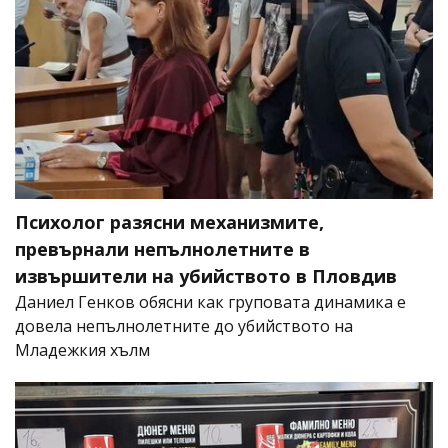
Психолог разясни механизмите,
превърнали непълнолетните в
извършители на убийството в Пловдив
Даниел Генков обясни как груповата динамика е
довела непълнолетните до убийството на
Младежкия хълм