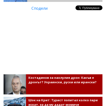
Сподели
Костадинов за нахлулия дрон: Какъв е
дронът? Украински, руски или ирански?
Шок на Крит: Турист попитал колко пари
искат, за да му дадат момиче