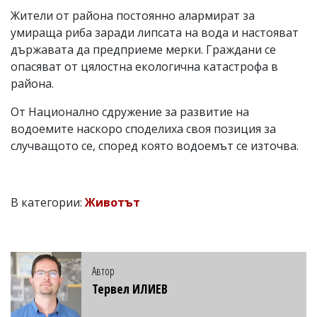
Жители от района постоянно алармират за
умираща риба заради липсата на вода и настояват
държавата да предприеме мерки. Граждани се
опасяват от цялостна екологична катастрофа в
района.
От Национално сдружение за развитие на
водоемите наскоро споделиха своя позиция за
случващото се, според която водоемът се източва.
В категории:
Животът
Автор
Тервел ИЛИЕВ