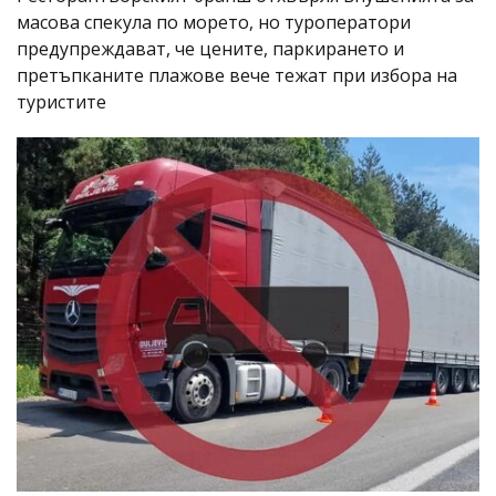
масова спекула по морето, но туроператори
предупреждават, че цените, паркирането и
претъпканите плажове вече тежат при избора на
туристите