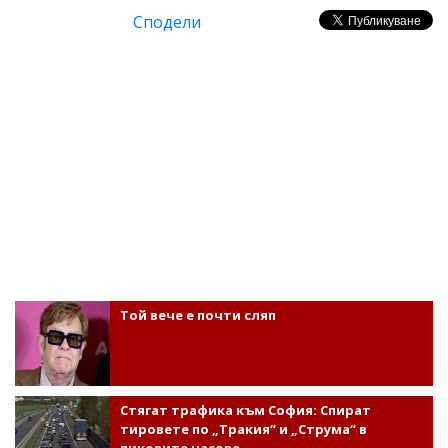
Сподели
Той вече е почти сляп
Стягат трафика към София: Спират
тировете по „Тракия“ и „Струма“ в