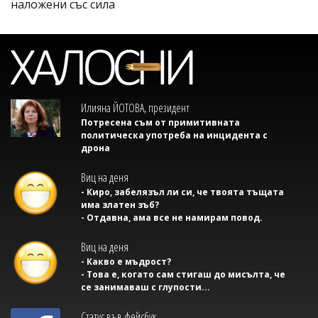
наложени със сила
Илияна ЙОТОВА, президент
Потресена съм от примитивната
политическа употреба на инцидента с
дрона
Виц на деня
- Киро, забелязъл ли си, че твоята тъщата
има златен зъб?
- Отдавна, ама все не намирам повод.
Виц на деня
- Какво е мъдрост?
- Това е, когато сам стигаш до мисълта, че
се занимаваш с глупости...
Статус във фейсбук