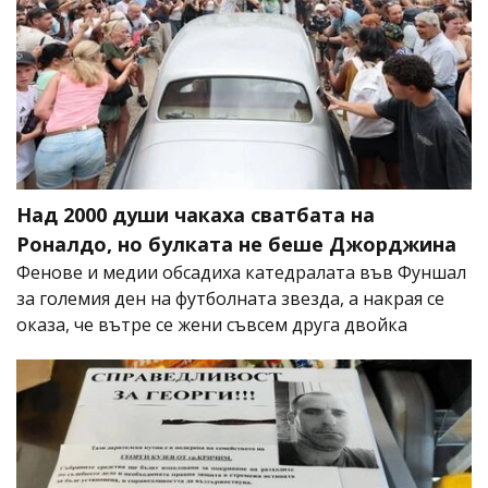
Над 2000 души чакаха сватбата на
Роналдо, но булката не беше Джорджина
Фенове и медии обсадиха катедралата във Фуншал
за големия ден на футболната звезда, а накрая се
оказа, че вътре се жени съвсем друга двойка