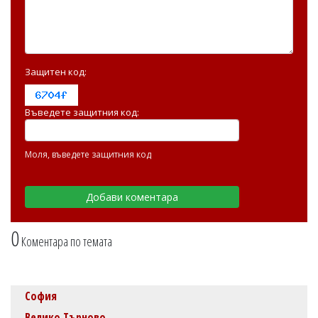
Защитен код:
Въведете защитния код:
Моля, въведете защитния код
0
Коментара по темата
София
Велико Търново