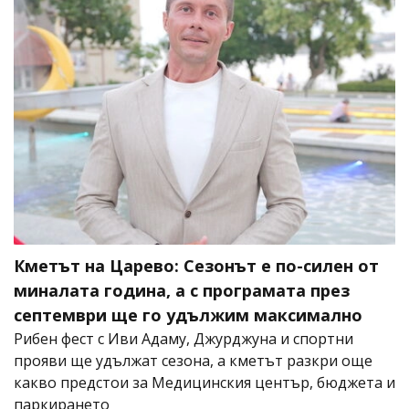
Кметът на Царево: Сезонът е по-силен от
миналата година, а с програмата през
септември ще го удължим максимално
Рибен фест с Иви Адаму, Джурджуна и спортни
прояви ще удължат сезона, а кметът разкри още
какво предстои за Медицинския център, бюджета и
паркирането