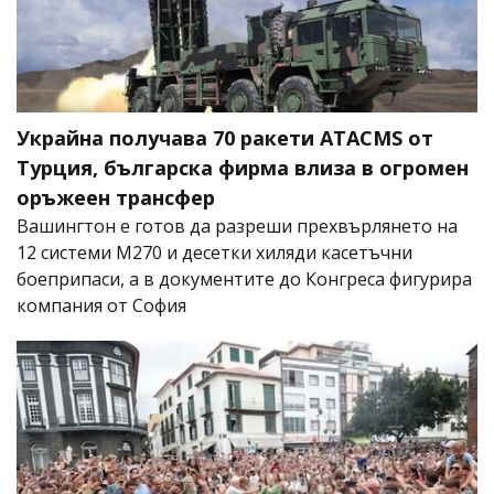
Украйна получава 70 ракети ATACMS от
Турция, българска фирма влиза в огромен
оръжеен трансфер
Вашингтон е готов да разреши прехвърлянето на
12 системи M270 и десетки хиляди касетъчни
боеприпаси, а в документите до Конгреса фигурира
компания от София