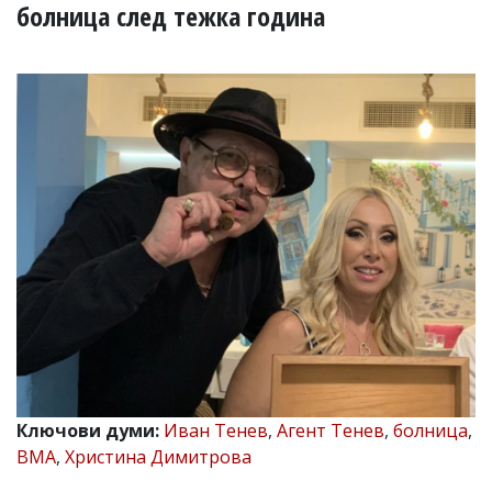
УКРАЙНА
болница след тежка година
СПОРТ
РАЗСЛЕДВАНЕ
БИЗНЕС
ЮГ
Управители:
Веселин
Василев,
email:
v.vasilev@flagman.bg
Катя
Касабова,
еmail:
k.kassabova@flagman.bg
Главен
редактор:
Иван
Ключови думи:
Иван Тенев
,
Агент Тенев
,
болница
,
Колев,
ВМА
,
Христина Димитрова
email:
office@flagman.bg