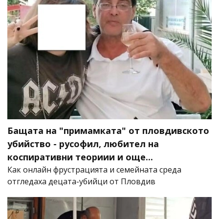
Бащата на "примамката" от пловдивското
убийство - русофил, любител на
коспиративни теориии и още...
Как онлайн фрустрацията и семейната среда
отгледаха децата-убийци от Пловдив