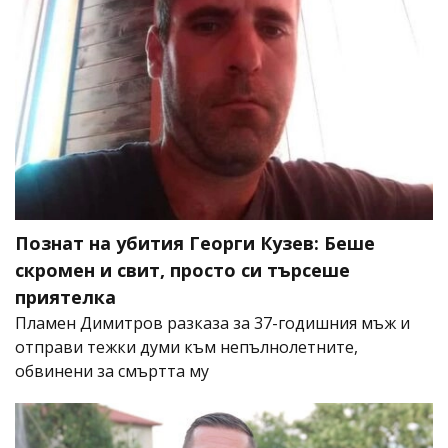
Познат на убития Георги Кузев: Беше
скромен и свит, просто си търсеше
приятелка
Пламен Димитров разказа за 37-годишния мъж и
отправи тежки думи към непълнолетните,
обвинени за смъртта му