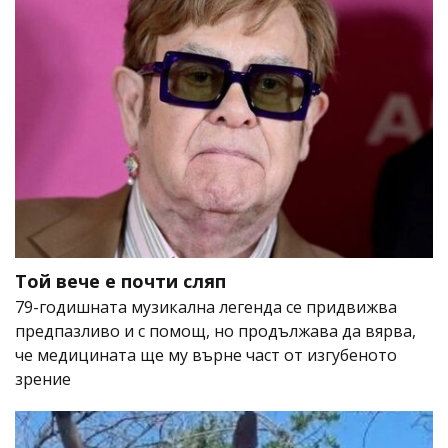
Той вече е почти сляп
79-годишната музикална легенда се придвижва
предпазливо и с помощ, но продължава да вярва,
че медицината ще му върне част от изгубеното
зрение