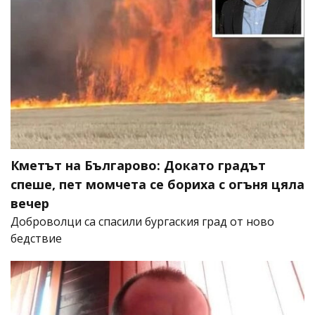
Кметът на Българово: Докато градът
спеше, пет момчета се бориха с огъня цяла
вечер
Доброволци са спасили бургаския град от ново
бедствие