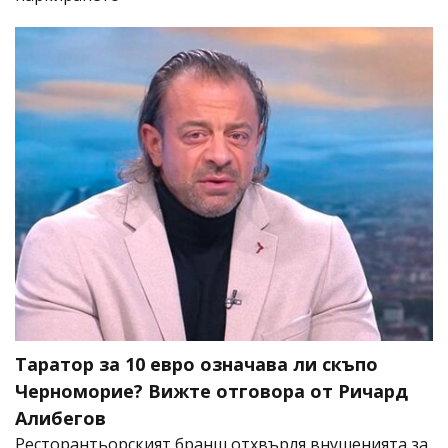
Таратор за 10 евро означава ли скъпо
Черноморие? Вижте отговора от Ричард
Алибегов
Ресторантьорският бранш отхвърля внушенията за