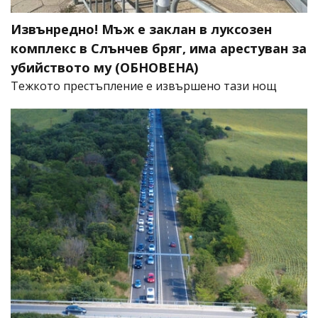
Извънредно! Мъж е заклан в луксозен
комплекс в Слънчев бряг, има арестуван за
убийството му (ОБНОВЕНА)
​Тежкото престъпление е извършено тази нощ