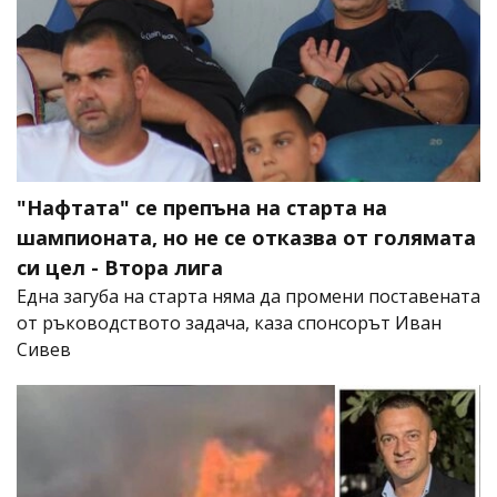
"Нафтата" се препъна на старта на
шампионата, но не се отказва от голямата
си цел - Втора лига
Една загуба на старта няма да промени поставената
от ръководството задача, каза спонсорът Иван
Сивев