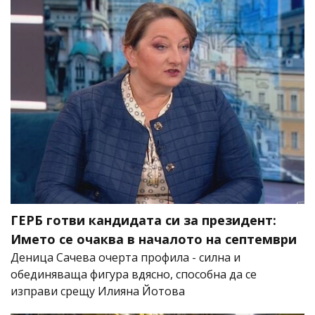
ГЕРБ готви кандидата си за президент:
Името се очаква в началото на септември
Деница Сачева очерта профила - силна и
обединяваща фигура вдясно, способна да се
изправи срещу Илияна Йотова