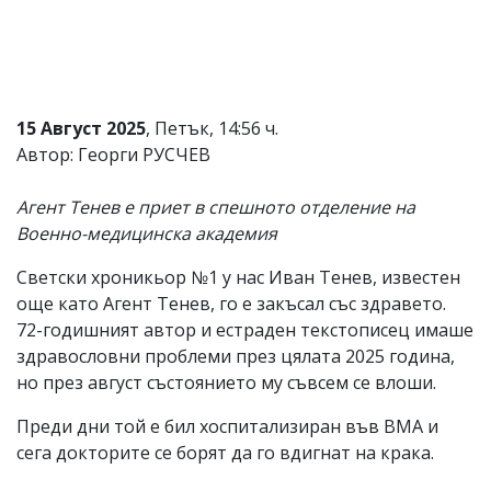
Коментарите
под
статиите
се
въвеждат
от
15 Август 2025
, Петък, 14:56 ч.
читателите
Автор: Георги РУСЧЕВ
и
редакцията
не
Агент Тенев е приет в спешното отделение на
носи
Военно-медицинска академия
отговорност
за
Светски хроникьор №1 у нас Иван Тенев, известен
тях!
Ако
още като Агент Тенев, го е закъсал със здравето.
откриете
72-годишният автор и естраден текстописец имаше
обиден
здравословни проблеми през цялата 2025 година,
за
вас
но през август състоянието му съвсем се влоши.
коментар,
моля
Преди дни той е бил хоспитализиран във ВМА и
сигнализирайте
сега докторите се борят да го вдигнат на крака.
ни!