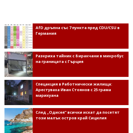
AfD дръпна със 7 пункта пред CDU/CSU в
Германия
Разкриха тайник с 8 иракчани в микробус
на границата с Гърция
Спецакция в Работнически жилища:
Арестуваха Иван Стоянов с 25 грама
марихуана
След „Одисея“ всички искат да посетят
този малък остров край Сицилия