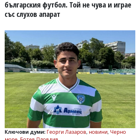
УКРАЙНА
българския футбол. Той не чува и играе
СПОРТ
със слухов апарат
РАЗСЛЕДВАНЕ
БИЗНЕС
ЮГ
Управители:
Веселин
Василев,
email:
v.vasilev@flagman.bg
Катя
Касабова,
еmail:
k.kassabova@flagman.bg
Главен
редактор:
Иван
Колев,
email:
Ключови думи:
Георги Лазаров
,
новини
,
Черно
office@flagman.bg
море
,
Ботев Пловдив