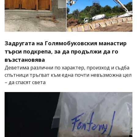
Задругата на Голямобуковския манастир
търси подкрепа, за да продължи да го
възстановява
Деветима различни по характер, произход и съдба
спътници тръгват към една почти невъзможна цел
– да спасят света