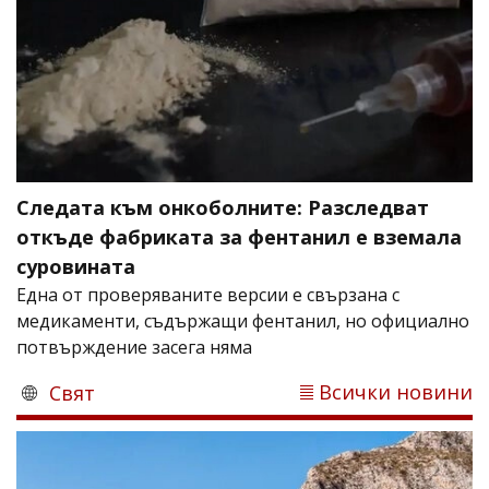
Следата към онкоболните: Разследват
откъде фабриката за фентанил е вземала
суровината
Една от проверяваните версии е свързана с
медикаменти, съдържащи фентанил, но официално
потвърждение засега няма
Всички новини
Свят