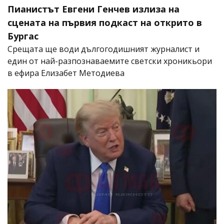
Пианистът Евгени Генчев излиза на
сцената на първия подкаст на открито в
Бургас
Срещата ще води дългогодишният журналист и
един от най-разпознаваемите светски хроникьори
в ефира Елизабет Методиева