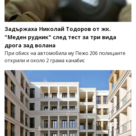
Задържаха Николай Тодоров от жк.
"Меден рудник" след тест за три вида
дрога зад волана
При обиск на автомобила му Пежо 206 полицаите
открили и около 2 грама канабис