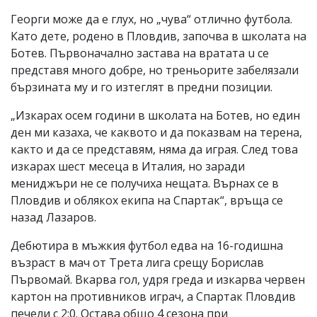
Георги може да е глух, но „чува“ отлично футбола.
Като дете, родено в Пловдив, започва в школата на
Ботев. Първоначално застава на вpaтата u се
представя много добре, но треньорите забелязали
бързината му и го изтеглят в предни позиции.
„Изкарах осем години в школата на Ботев, но един
ден ми казаха, че каквото и да показвам на терена,
както и да се представям, няма да играя. След това
изкарах шест месеца в Италия, но заради
мениджъри не се получиха нещата. Върнах се в
Пловдив и облякох екипа на Спартак“, връща се
назад Лазаров.
Дебютира в мъжкия футбол едва на 16-годишна
възраст в мач от Трета лига срещу Борислав
Първомай. Вкарва гол, удря греда и изкарва червен
картон на противников играч, а Спартак Пловдив
печели с 2:0. Остава общо 4 сезона при