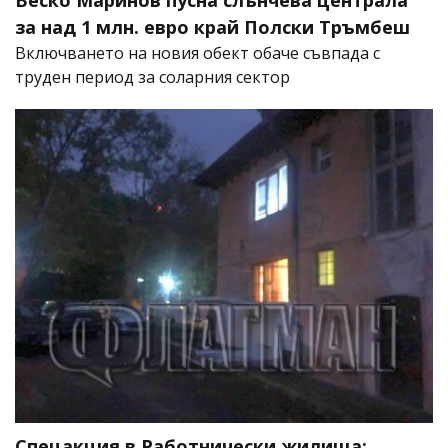
Веско Маринов пусна слънчева централа
за над 1 млн. евро край Полски Тръмбеш
Включването на новия обект обаче съвпада с
труден период за соларния сектор
Спецакция в Работнически жилища: