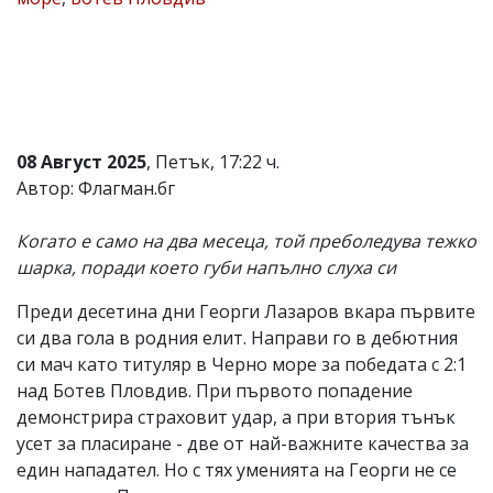
Коментарите
под
статиите
се
въвеждат
от
читателите
08 Август 2025
, Петък, 17:22 ч.
и
редакцията
Автор: Флагман.бг
не
носи
Когато е само на два месеца, той преболедува тежко
отговорност
за
шарка, поради което губи напълно слуха си
тях!
Ако
Преди десетина дни Георги Лазаров вкара първите
откриете
си два гола в родния елит. Направи го в дебютния
обиден
за
си мач като титуляр в Черно море за победата с 2:1
вас
над Ботев Пловдив. При първото попадение
коментар,
демонстрира страховит удар, а при втория тънък
моля
сигнализирайте
усет за пласиране - две от най-важните кaчества за
ни!
един нападател. Но с тях уменията на Георги не се