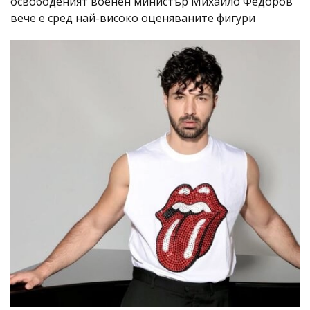
освободеният военен министър Михайло Федоров
вече е сред най-високо оценяваните фигури