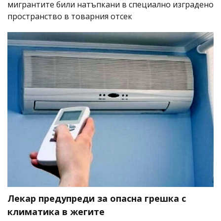
мигрантите били натъпкани в специално изградено
пространство в товарния отсек
Лекар предупреди за опасна грешка с
климатика в жегите