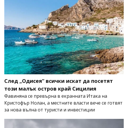
След „Одисея“ всички искат да посетят
този малък остров край Сицилия
Фавиняна се превърна в екранната Итака на
Кристофър Нолан, а местните власти вече се готвят
за нова вълна от туристи и инвестиции