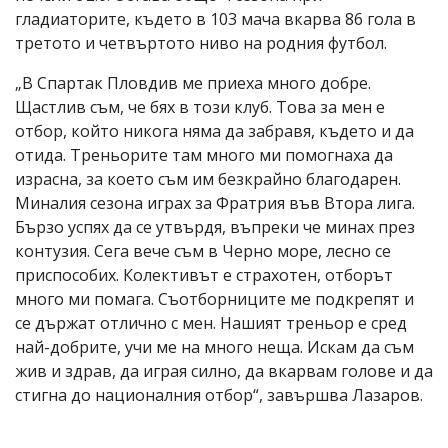
гладиаторите, където в 103 мача вкарва 86 гола в
третото и четвъртото ниво на родния футбол.
„В Спартак Пловдив ме приеха много добре.
Щастлив съм, че бях в този клуб. Това за мен е
отбор, който никога няма да забравя, където и да
отида. Треньорите там много ми помогнаха да
израсна, за което съм им безкрайно благодарен.
Миналия сезона играх за Фратрия във Втора лига.
Бързо успях да се утвърдя, въпреки че минах през
контузия. Сега вече съм в Черно море, лесно се
приспособих. Колективът е страхотен, отборът
много ми помага. Съотборниците ме подкрепят и
се държат отлично с мен. Нашият треньор е сред
най-добрите, учи ме на много неща. Искам да съм
жив и здрав, да играя силно, да вкарвам голове и да
стигна до националния отбор“, завършва Лазаров.