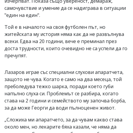
изчерпват. Показа също увереност, демараж,
самочувствие и умение да се надиграва в ситуации
"един на един".
Той е в началото на своя футболен път, но
житейската му история няма как да не развълнува
всеки. Едва на 20 години, вече е преминал през
доста трудности, които очевидно не са успели да го
пречупят.
Лазаров играе със специални слухови апаратчета,
защото не чува. Когато е само на два месеца, той
преболедува тежко шарка, поради което губи
напълно слуха си. Проблемът се разбира, когато
става на 2 години и семейството му започва борба,
за да може Георги да води пълноценен живот.
„Сложиха ми апаратчето, за да чувам какво става
около мен, но лекарите бяха казали, че няма да