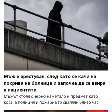
Мъж е арестуван, след като се качи на
покрива на болница и започна да се взира
в пациентите
Мъжът стоял с черно наметало и предмет като
коса, а полиция и пожарна го сваляли близо час