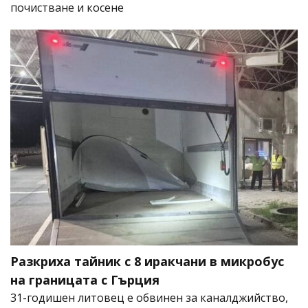
почистване и косене
Разкриха тайник с 8 иракчани в микробус
на границата с Гърция
31-годишен литовец е обвинен за каналджийство,