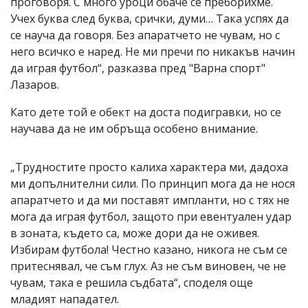
проговоря. С много уроци обаче се преборихме.
Учех буква след буква, срички, думи… Така успях да
се науча да говоря. Без апаратчето не чувам, но с
него всичко е наред. Не ми пречи по никакъв начин
да играя футбол“, разказва пред "Варна спорт"
Лазаров.
Като дете той е обект на доста подигравки, но се
научава да не им обръща особено внимание.
„Трудностите просто калиха характера ми, дадоха
ми допълнителни сили. По принцип мога да не нося
апаратчето и да ми поставят импланти, но с тях не
мога да играя футбол, защото при евентуален удар
в зоната, където са, може дори да не оживея.
Избирам футбола! Честно казано, никога не съм се
притеснявал, че съм глух. Аз не съм виновен, че не
чувам, така е решила съдбата“, споделя още
младият нападател.