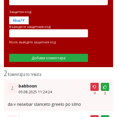
Защитен код:
Въведете защитния код:
Моля, въведете защитния код
2
Коментара по темата
babboon
2.
05.08.2025 11:24:24
0
2
da v nesebar slanceto greelo po silno