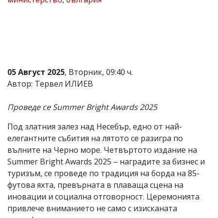
Коментарите
под
статиите
се
въвеждат
от
читателите
05 Август 2025
, Вторник, 09:40 ч.
и
редакцията
Автор: Тервел ИЛИЕВ
не
носи
Проведе се Summer Bright Awards 2025
отговорност
за
тях!
Под златния залез над Несебър, едно от най-
Ако
елегантните събития на лятото се разигра по
откриете
вълните на Черно море.
Четвъртото издание на
обиден
за
Summer Bright Awards 2025 – наградите за бизнес и
вас
туризъм, се проведе по традиция на борда на 85-
коментар,
футова яхта, превърната в плаваща сцена на
моля
сигнализирайте
иновации и социална отговорност. Церемонията
ни!
привлече вниманието не само с изисканата