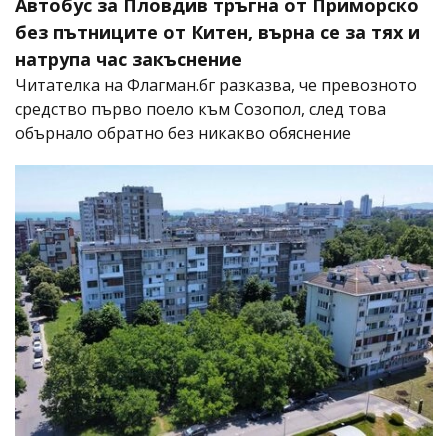
Автобус за Пловдив тръгна от Приморско
без пътниците от Китен, върна се за тях и
натрупа час закъснение
Читателка на Флагман.бг разказва, че превозното
средство първо поело към Созопол, след това
обърнало обратно без никакво обяснение