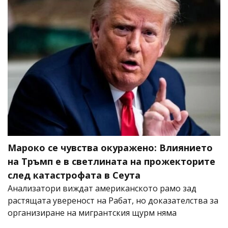
Мароко се чувства окуражено: Влиянието
на Тръмп е в светлината на прожекторите
след катастрофата в Сеута
Анализатори виждат американското рамо зад
растящата увереност на Рабат, но доказателства за
организиране на мигрантския щурм няма