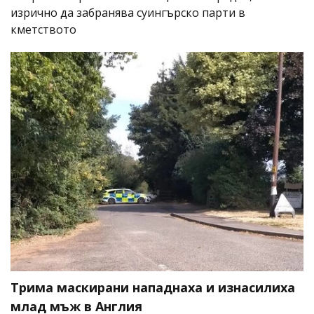
изрично да забранява суингърско парти в
кметството
Трима маскирани нападнаха и изнасилиха
млад мъж в Англия