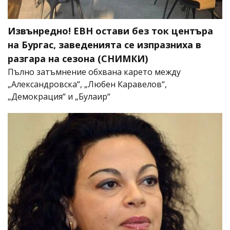
Извънредно! ЕВН остави без ток центъра
на Бургас, заведенията се изпразниха в
разгара на сезона (СНИМКИ)
Пълно затъмнение обхвана карето между
„Александровска“, „Любен Каравелов“,
„Демокрация“ и „Булаир“