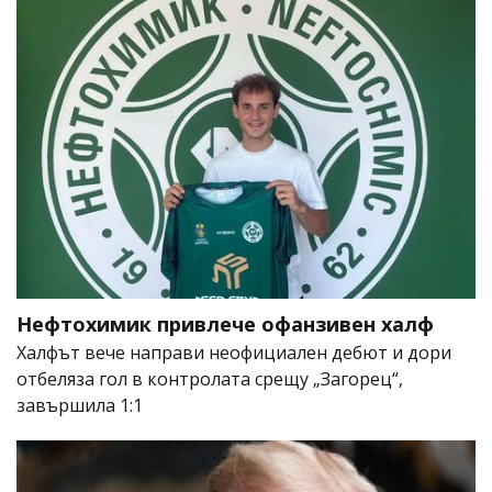
Нефтохимик привлече офанзивен халф
Халфът вече направи неофициален дебют и дори
отбеляза гол в контролата срещу „Загорец“,
завършила 1:1