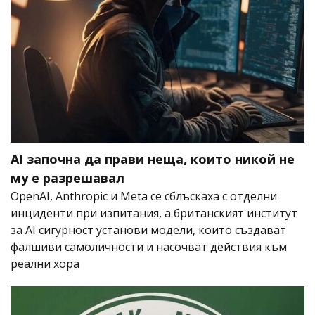
AI започна да прави неща, които никой не
му е разрешавал
OpenAI, Anthropic и Meta се сблъскаха с отделни
инциденти при изпитания, а британският институт
за AI сигурност установи модели, които създават
фалшиви самоличности и насочват действия към
реални хора