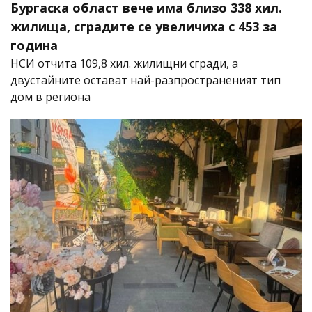
Бургаска област вече има близо 338 хил.
жилища, сградите се увеличиха с 453 за
година
НСИ отчита 109,8 хил. жилищни сгради, а
двустайните остават най-разпространеният тип
дом в региона