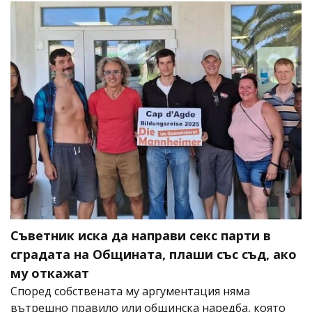
Съветник иска да направи секс парти в
сградата на Общината, плаши със съд, ако
му откажат
Според собствената му аргументация няма
вътрешно правило или общинска наредба, която