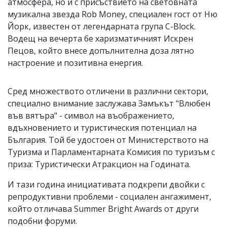
атмосфера, но и с присъствието на световната
музикална звезда Rob Money, специален гост от Ню
Йорк, известен от легендарната група C-Block.
Водещ на вечерта бе харизматичният Искрен
Пецов, който внесе допълнителна доза лятно
настроение и позитивна енергия.
Сред множеството отличени в различни сектори,
специално внимание заслужава Замъкът "Влюбен
във вятъра" - символ на въображението,
вдъхновението и туристическия потенциал на
България. Той бе удостоен от Министерството на
Туризма и Парламентарната Комисия по туризъм с
приза: Туристически Атракцион на Годината.
И тази година инициативата подкрепи двойки с
репродуктивни проблеми - социален ангажимент,
който отличава Summer Bright Awards от други
подобни форуми.