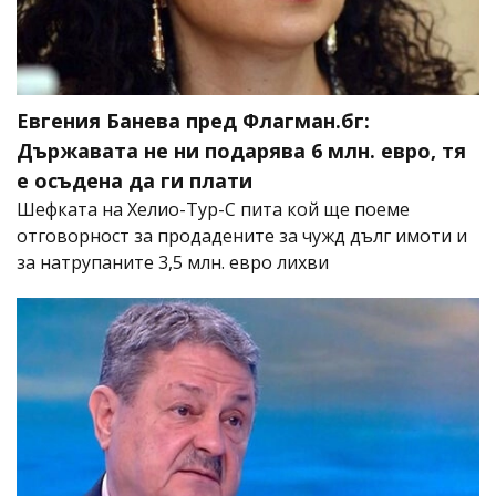
Евгения Банева пред Флагман.бг:
Държавата не ни подарява 6 млн. евро, тя
е осъдена да ги плати
Шефката на Хелио-Тур-С пита кой ще поеме
отговорност за продадените за чужд дълг имоти и
за натрупаните 3,5 млн. евро лихви