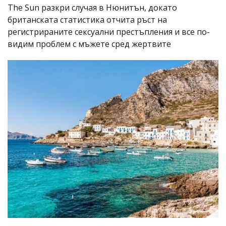
The Sun разкри случая в Нюнитън, докато
британската статистика отчита ръст на
регистрираните сексуални престъпления и все по-
видим проблем с мъжете сред жертвите