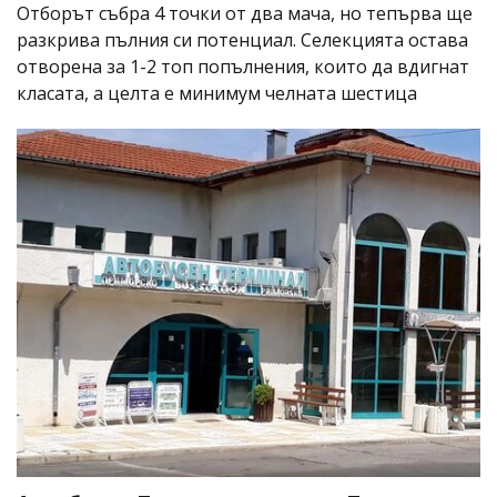
Отборът събра 4 точки от два мача, но тепърва ще
разкрива пълния си потенциал. Селекцията остава
отворена за 1-2 топ попълнения, които да вдигнат
класата, а целта е минимум челната шестица