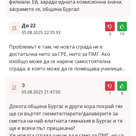
филиали. Ей, заради едната комисионна значи,
засрамете се, община Бургас!
До 22
23.
05.08.2025 22:35:33
0
10
Проблемът е там, че новта сграда не е
достатъчна нито за ГРЕ, нито за ПМГ. Ако
изобщо може да се нарече самостоятелна
сграда, в която може да се помещава училище...
:)
22.
05.08.2025 21:47:50
1
8
Докога община Бургас и други хора покрай тях
ще си въртят схемите/парите/далаверите за
сметка на най-елитната гимназия в Бургас и тя
ще е всеки път прецакана?
Уж новата сграда щеше да е само за ПМГ, но са