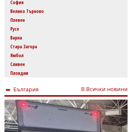
София
Велико Търново
Плевен
Русе
Варна
Стара Загора
Ямбол
Сливен
Пловдив
Всички новини
България