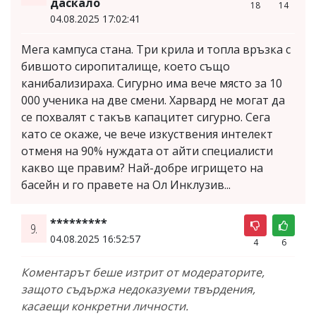
даскало
18
14
04.08.2025 17:02:41
Мега кампуса стана. Три крила и топла връзка с
бившото сиропиталище, което също
канибализираха. Сигурно има вече място за 10
000 ученика на две смени. Харвард не могат да
се похвалят с такъв капацитет сигурно. Сега
като се окаже, че вече изкуствения интелект
отменя на 90% нуждата от айти специалисти
какво ще правим? Най-добре игрището на
басейн и го правете на Ол Инклузив...
*********
9.
04.08.2025 16:52:57
4
6
Коментарът беше изтрит от модераторите,
защото съдържа недоказуеми твърдения,
касаещи конкретни личности.