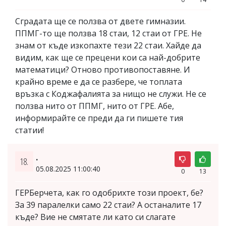
Сградата ще се ползва от двете гимназии.
ППМГ-то ще ползва 18 стаи, 12 стаи от ГРЕ. Не
знам от къде изкопахте тези 22 стаи. Хайде да
видим, как ще се прецени кои са най-добрите
математици? Отново противопоставяне. И
крайно време е да се разбере, че топлата
връзка с Коджафалията за нищо не служи. Не се
ползва нито от ППМГ, нито от ГРЕ. Абе,
информирайте се преди да ги пишете тия
статии!
.
18.
05.08.2025 11:00:40
0
13
ГЕРБерчета, как го одобрихте този проект, бе?
За 39 паралелки само 22 стаи? А останалите 17
къде? Вие не смятате ли като си слагате