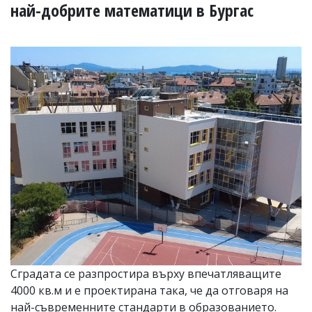
УКРАЙНА
най-добрите математици в Бургас
СПОРТ
РАЗСЛЕДВАНЕ
БИЗНЕС
ЮГ
Управители:
Веселин
Василев,
email:
v.vasilev@flagman.bg
Катя
Касабова,
еmail:
k.kassabova@flagman.bg
Главен
редактор:
Иван
Сградата се разпростира върху впечатляващите
Колев,
4000 кв.м и е проектирана така, че да отговаря на
email:
office@flagman.bg
най-съвременните стандарти в образованието.