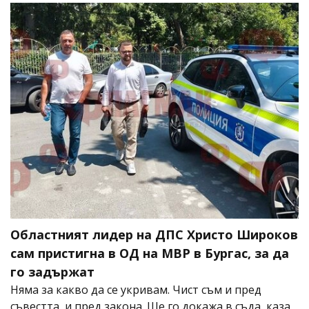
Областният лидер на ДПС Христо Широков
сам пристигна в ОД на МВР в Бургас, за да
го задържат
Няма за какво да се укривам. Чист съм и пред
съвестта, и пред закона. Ще го докажа в съда, каза