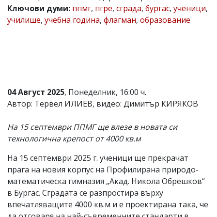
Ключови думи:
ппмг
,
пгре
,
сграда
,
бургас
,
ученици
,
Коментарите
училише
,
учебна година
,
флагман
,
образование
под
статиите
се
въвеждат
от
читателите
и
редакцията
не
04 Август 2025
, Понеделник, 16:00 ч.
носи
Автор: Тервел ИЛИЕВ, видео: Димитър КИРЯКОВ
отговорност
за
тях!
На 15 септември ППМГ ще влезе в новата си
Ако
технологична крепост от 4000 кв.м
откриете
обиден
На 15 септември 2025 г. ученици ще прекрачат
за
вас
прага на новия корпус на Профилирана природо-
коментар,
математическа гимназия „Акад. Никола Обрешков“
моля
в Бургас. Сградата се разпростира върху
сигнализирайте
ни!
впечатляващите 4000 кв.м и е проектирана така, че
да отговаря на най-съвременните стандарти в