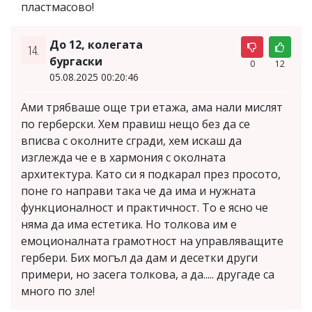
пластмасово!
До 12, колегата
14.
бургаски
0
12
05.08.2025 00:20:46
Ами трябваше още три етажа, ама нали мислят
по герберски. Хем правиш нещо без да се
вписва с околните сгради, хем искаш да
изглежда че е в хармония с околната
архитектура. Като си я подкарал през просото,
поне го направи така че да има и нужната
функционалност и практичност. То е ясно че
няма да има естетика. Но толкова им е
емоционалната грамотност на управляващите
гербери. Бих могъл да дам и десетки други
примери, но засега толкова, а да..... другаде са
много по зле!