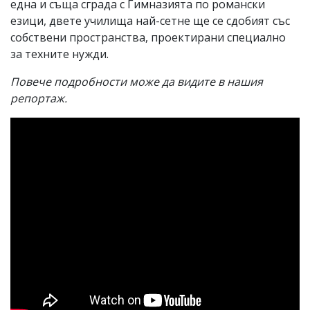
една и съща сграда с Гимназията по романски
езици, двете училища най-сетне ще се сдобият със
собствени пространства, проектирани специално
за техните нужди.
Повече подробности може да видите в нашия
репортаж.