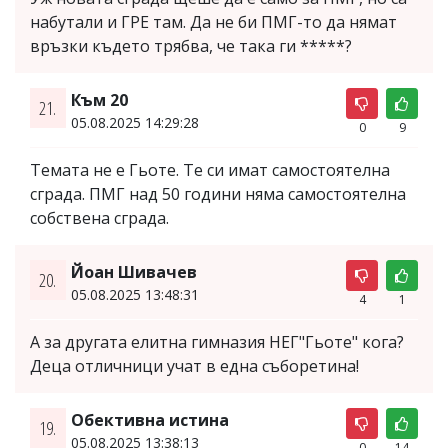
набутали и ГРЕ там. Да не би ПМГ-то да нямат
връзки където трябва, че така ги *****?
Към 20
21.
05.08.2025 14:29:28
0
9
Темата не е Гьоте. Те си имат самостоятелна
сграда. ПМГ над 50 години няма самостоятелна
собствена сграда.
Йоан Шивачев
20.
05.08.2025 13:48:31
4
1
А за другата елитна гимназия НЕГ"Гьоте" кога?
Деца отличници учат в една съборетина!
Обективна истина
19.
05.08.2025 13:38:13
0
14