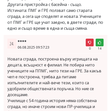
Другата пристройка с басейна - също.
Истината: ПМГ и ГРЕ ползват само старата
сграда, а сега ще споделят и новата. Учениците
от ПМГ и ГРЕ ще учат заедно, в двете сгради, по
едно и също време в една и съща смяна.
****
24.
06.08.2025 09:57:23
0
14
Новата сграда, построена върху игрищата на
децата, всъщност е филиал. Не побира нито
учениците на ППМГ, нито тези на ГРЕ. За какъв
чеп е построена, трябва да питаме
изпълнителите и най-вече тези, които са
удобрили обществената поръчка. Но ние се
досещаме.
Училище с 54 година история няма собствена
сграда, но иначе строим нови ПР-училища и