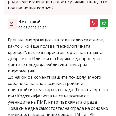
родители и ученици на двете училища как да се
ползва новия корпус ?
Не е така!
25.
06.08.2025 10:52:44
0
12
Грешна информация - за това колко са стаите,
както и кой ще ползва "технологичната
крепост", както я нарича авторът на статията.
Добре е г-н Илиев и г-н Киряков да проверят
фактите преди да публикуват невярна
информация!
До някои от коментиращите по- долу: Много
хора не са наясно с всички стройки и
пристройки към старата сграда. Топлата връзка
към Коджакафалията не се използва от
учениците на ПМГ, нито пък самата сграда.
Това си е една самостоятелна сграда на основно
училище, нямаща нищо общо с ПМГ и ГРЕ.