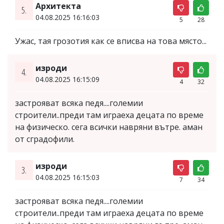
Архитекта
5.
04.08.2025 16:16:03
5
28
Ужас, тая грозотия как се вписва на това място...
изроди
4.
04.08.2025 16:15:09
4
32
застрояват всяка педя....големии
строители..преди там играеха децата по време
на физическо. сега всички навряни вътре. аман
от сградофили.
изроди
3.
04.08.2025 16:15:03
7
34
застрояват всяка педя....големии
строители..преди там играеха децата по време