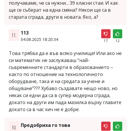
получаваме, че са нужни... 39 класни стаи. И как
ще се съберат на една смяна? Някои ще са в
старата сграда, други в новата. Яко, а?
113
11.
04.08.2025 18:20:34
17
12
Това трябва да е във всяко училище! Или ако не
си математик не заслужаваш "най-
съвременните стандарти в образованието –
както по отношение на технологичното
оборудване, така и на средата за учене и
общуване"??? Хубаво създавате нещо ново, но
някак си едни да са в супер модерна сграда,
докато на други им пада мазилка върху главите
докато са в час хич не е добре.
Предобриха го това
10.