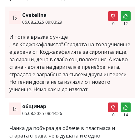
Cvetelina
16.
05.08.2025 09:03:29
0
12
И топла връзка с уч-ще
,"Ал.Коджакафалията".Сградата на това училище
е дарена от Коджакафалията за сиропиталище,
за сираци, деца в слабо соц.положение. А какво
стана - волята на дарителя е пренебрегната,
сградата е заграбена за съвсем други интереси.
Но гении досега не са излязли от новото
училище. Няма как и да излязат
общинар
15.
05.08.2025 08:44:26
0
14
Чанка да побърза да облече в пластмаса и
старата сграда, че в душата и е едно