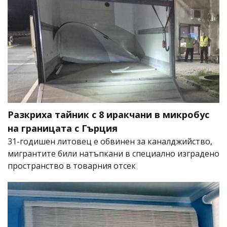
Разкриха тайник с 8 иракчани в микробус
на границата с Гърция
31-годишен литовец е обвинен за каналджийство,
мигрантите били натъпкани в специално изградено
пространство в товарния отсек