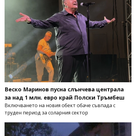
Веско Маринов пусна слънчева централа
за над 1 млн. евро край Полски Тръмбеш
Включването на новия обект обаче съвпада с
труден период за соларния сектор