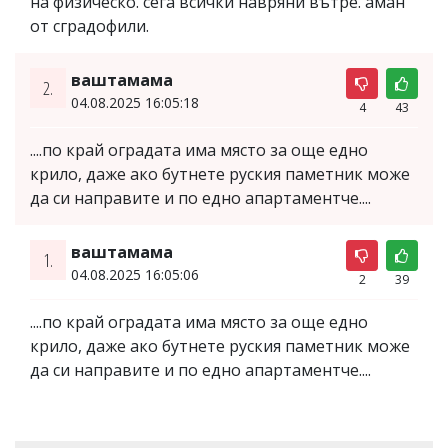
на физическо. сега всички навряни вътре. аман
от сградофили.
ваштамама
2.
04.08.2025 16:05:18
4
43
....по край оградата има място за още едно
крило, даже ако бутнете руския паметник може
да си направите и по едно апартаментче....
ваштамама
1.
04.08.2025 16:05:06
2
39
....по край оградата има място за още едно
крило, даже ако бутнете руския паметник може
да си направите и по едно апартаментче....