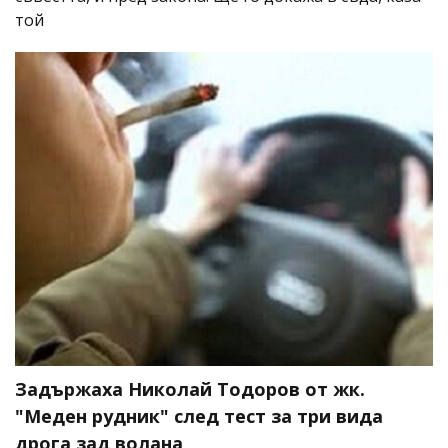
той
Задържаха Николай Тодоров от жк.
"Меден рудник" след тест за три вида
дрога зад волана