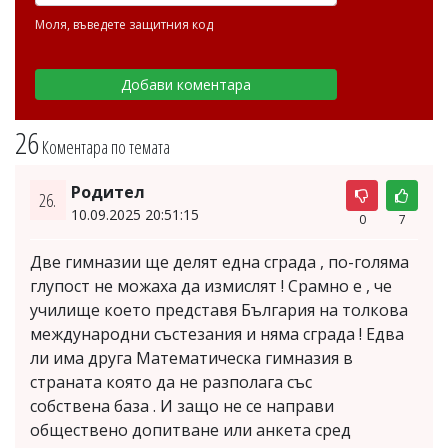
Моля, въведете защитния код
26
Коментара по темата
Родител
26.
10.09.2025 20:51:15
0
7
Две гимназии ще делят една сграда , по-голяма
глупост не можаха да измислят ! Срамно е , че
училище което представя България на толкова
международни състезания и няма сграда ! Едва
ли има друга Математическа гимназия в
страната която да не разполага със
собствена база . И защо не се направи
обществено допитване или анкета сред