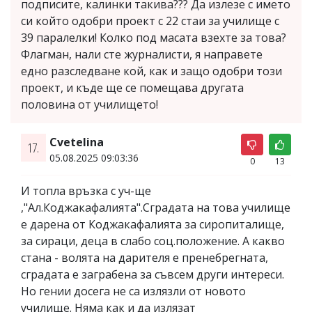
подписите, калинки такива??? Да излезе с името
си който одобри проект с 22 стаи за училище с
39 паралелки! Колко под масата взехте за това?
Флагман, нали сте журналисти, я направете
едно разследване кой, как и защо одобри този
проект, и къде ще се помещава другата
половина от училището!
Cvetelina
17.
05.08.2025 09:03:36
0
13
И топла връзка с уч-ще
,"Ал.Коджакафалията".Сградата на това училище
е дарена от Коджакафалията за сиропиталище,
за сираци, деца в слабо соц.положение. А какво
стана - волята на дарителя е пренебрегната,
сградата е заграбена за съвсем други интереси.
Но гении досега не са излязли от новото
училище. Няма как и да излязат