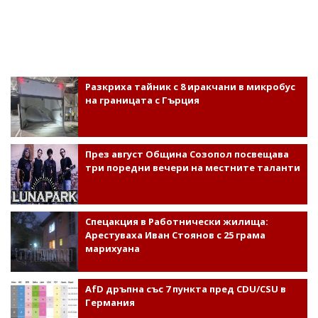
Разкриха тайник с 8 иракчани в микробус
на границата с Гърция
През август Община Созопол посвещава
три поредни вечери на местните таланти
Спецакция в Работнически жилища:
Арестуваха Иван Стоянов с 25 грама
марихуана
AfD дръпна със 7 пункта пред CDU/CSU в
Германия