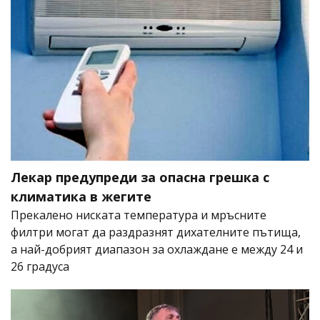
Лекар предупреди за опасна грешка с
климатика в жегите
Прекалено ниската температура и мръсните
филтри могат да раздразнят дихателните пътища,
а най-добрият диапазон за охлаждане е между 24 и
26 градуса