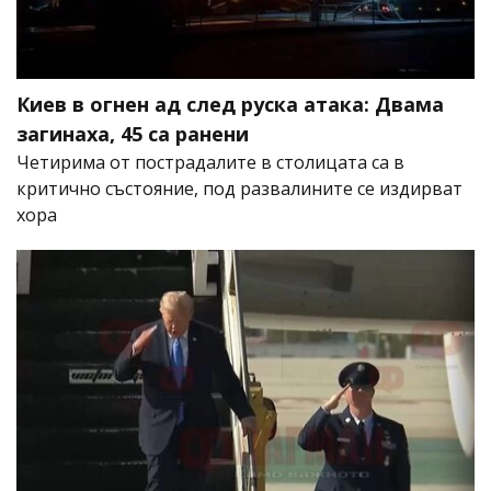
Киев в огнен ад след руска атака: Двама
загинаха, 45 са ранени
Четирима от пострадалите в столицата са в
критично състояние, под развалините се издирват
хора