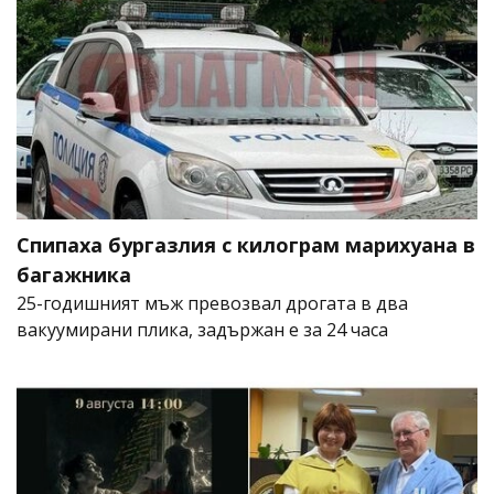
Спипаха бургазлия с килограм марихуана в
багажника
25-годишният мъж превозвал дрогата в два
вакуумирани плика, задържан е за 24 часа