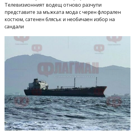
Телевизионният водещ отново разчупи
представите за мъжката мода с черен флорален
костюм, сатенен блясък и необичаен избор на
сандали