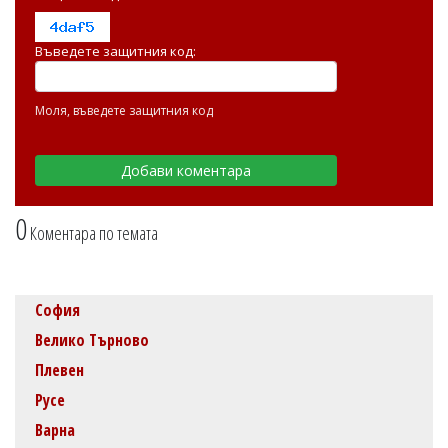
Въведете защитния код:
Моля, въведете защитния код
0
Коментара по темата
София
Велико Търново
Плевен
Русе
Варна