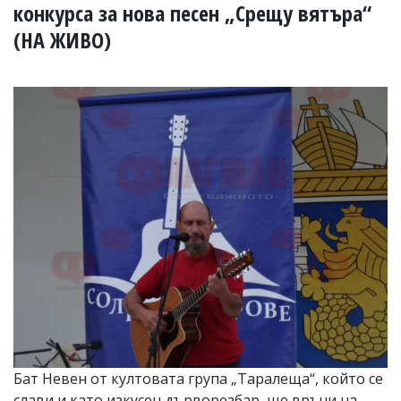
УКРАЙНА
конкурса за нова песен „Срещу вятъра“
СПОРТ
(НА ЖИВО)
РАЗСЛЕДВАНЕ
БИЗНЕС
ЮГ
Управители:
Веселин
Василев,
email:
v.vasilev@flagman.bg
Катя
Касабова,
еmail:
k.kassabova@flagman.bg
Главен
редактор:
Иван
Колев,
email:
Бат Невен от култовата група „Таралеща“, който се
office@flagman.bg
слави и като изкусен дърворезбар, ще връчи на