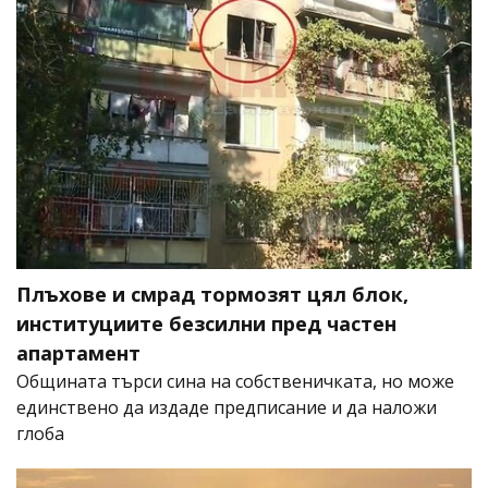
Плъхове и смрад тормозят цял блок,
институциите безсилни пред частен
апартамент
Общината търси сина на собственичката, но може
единствено да издаде предписание и да наложи
глоба