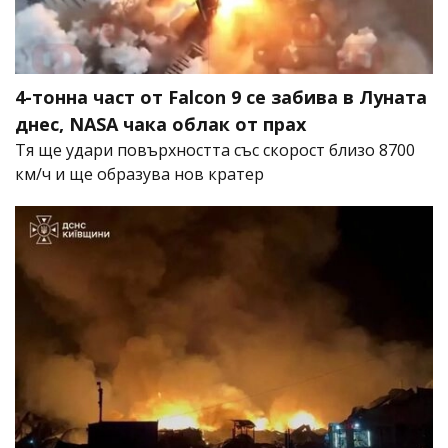
4-тонна част от Falcon 9 се забива в Луната
днес, NASA чака облак от прах
Тя ще удари повърхността със скорост близо 8700
км/ч и ще образува нов кратер