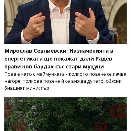
Мирослав Севлиевски: Назначенията в
енергетиката ще покажат дали Радев
прави нов бардак със стари муцуни
Това е като с маймунката - колкото повече се качва
нагоре, толкова повече ѝ се вижда дупето, обясни
бившият министър