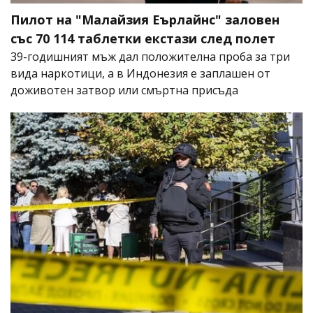
Пилот на "Малайзия Еърлайнс" заловен
със 70 114 таблетки екстази след полет
39-годишният мъж дал положителна проба за три
вида наркотици, а в Индонезия е заплашен от
доживотен затвор или смъртна присъда