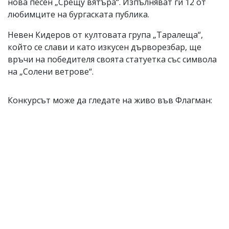
нова песен „Срещу вятъра“. Изпълняват ги 12 от
любимците на бургаската публика.
Невен Кидеров от култовата група „Таралеща“,
който се слави и като изкусен дърворезбар, ще
връчи на победителя своята статуетка със символа
на „Солени ветрове“.
Конкурсът може да гледате на живо във Флагман: