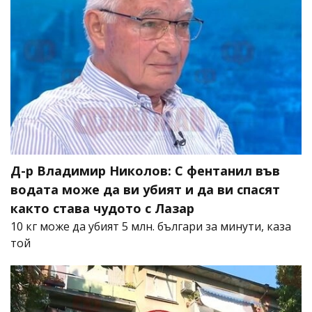
Д-р Владимир Николов: С фентанил във
водата може да ви убият и да ви спасят
както става чудото с Лазар
10 кг може да убият 5 млн. българи за минути, каза
той