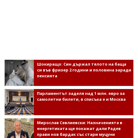
Шокиращо: Син държал тялото на баща
си във фризер 2 години и половина заради
пенсията
Парламентът заделя над 1 млн. евро за
самолетни билети, в списъка е и Москва
Мирослав Севлиевски: Назначенията в
енергетиката ще покажат дали Радев
прави нов бардак със стари муцуни