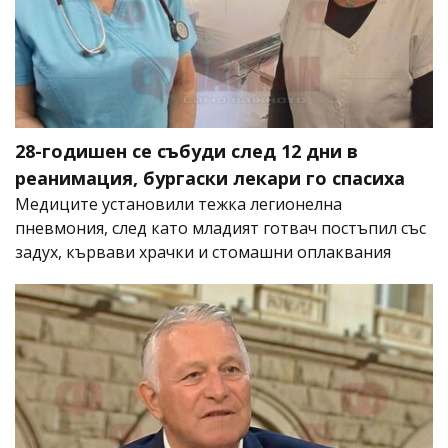
28-годишен се събуди след 12 дни в
реанимация, бургаски лекари го спасиха
Медиците установили тежка легионелна
пневмония, след като младият готвач постъпил със
задух, кървави храчки и стомашни оплаквания