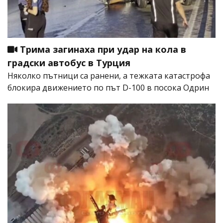
Трима загинаха при удар на кола в
градски автобус в Турция
Няколко пътници са ранени, а тежката катастрофа
блокира движението по път D-100 в посока Одрин