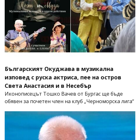
Българският Окуджава в музикална
изповед с руска актриса, пее на остров
Света Анастасия и в Несебър
Иконописецът Тошко Вачев от Бургас ще бъде
обявен за почетен член на клуб „Черноморска лига“