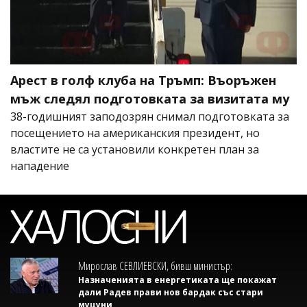
Арест в голф клуба на Тръмп: Въоръжен
мъж следял подготовката за визитата му
38-годишният заподозрян снимал подготовката за
посещението на американския президент, но
властите не са установили конкретен план за
нападение
Мирослав СЕВЛИЕВСКИ, бивш министър:
Назначенията в енергетиката ще покажат
дали Радев прави нов бардак със стари
муцуни