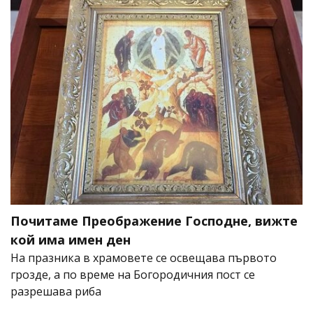
Почитаме Преображение Господне, вижте
кой има имен ден
На празника в храмовете се освещава първото
грозде, а по време на Богородичния пост се
разрешава риба