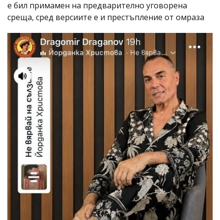
е бил примамен на предварително уговорена
среща, сред версиите е и престъпление от омраза