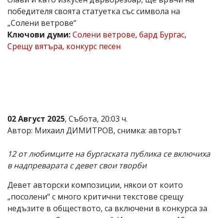
победителя своята статуетка със символа на
Коментарите
под
„Солени ветрове“
статиите
Ключови думи:
Солени ветрове
,
бард Бургас
,
се
Срещу вятъра
,
конкурс песен
въвеждат
от
читателите
и
редакцията
не
носи
отговорност
за
02 Август 2025
, Събота, 20:03 ч.
тях!
Автор: Михаил ДИМИТРОВ, снимка: авторът
Ако
откриете
обиден
12 от любимците на бургаската публика се включиха
за
в надпреварата с девет свои творби
вас
коментар,
Девет авторски композиции, някои от които
моля
сигнализирайте
„посолени“ с много критични текстове срещу
ни!
недъзите в обществото, са включени в конкурса за