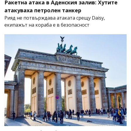
Ракетна атака в Аденския залив: Хутите
атакуваха петролен танкер
Рияд не потвърждава атаката срещу Daisy,
екипажът на кораба е в безопасност