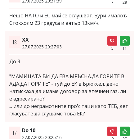
27.07.2025 20:31:39
7
29
Нещо НАТО и ЕС май се ослушват. Бури имало:в
Стокхолм 23 градуса и вятър 13км/ч.
ХХ
18.
27.07.2025 20:27:03
5
11
До 3
"МАМИЦАТА ВИ ДА ЕВА МРЪСНА.ДА ГОРИТЕ В
АДА.ДА ГОРИТЕ" - туй до ЕК в Брюксел, дено
натискаха да имаме договор за втечнен газ, ли
е адресирано?
... или до неграмотните про'с'таци като ТЕБ, дет
гласувате да слушаме това ЕК?
Do 10
17.
27.07.2025 20:25:16
9
27