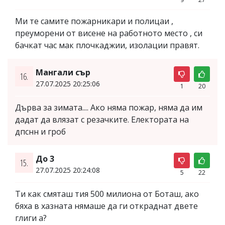
Ми те самите пожарникари и полицаи ,
преуморени от висене на работното место , си
бачкат час мак плочкаджии, изолации правят.
Мангали сър
16.
27.07.2025 20:25:06
1
20
Дърва за зимата.... Ако няма пожар, няма да им
дадат да влязат с резачките. Електората на
дпснн и гроб
До 3
15.
27.07.2025 20:24:08
5
22
Ти как смяташ тия 500 милиона от Боташ, ако
бяха в хазната нямаше да ги откраднат двете
глиги а?