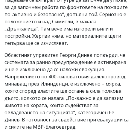
за да започнем работа по фронтовете на пожарите
по-активно и безопасно“, допълни той. Сериозно е
положението и над Симитли, в махала
„Дрънкалица“. Там вече има изгорели вили и
постройки. Жертви няма, но материалните щети
тепърва ще се изчисляват.
Областният управител Георги Динев потвърди, че
системата за ранно предупреждение е активирана
и не е изключено да се наложи евакуация.
Напрежението по 400-киловатовия далекопровод,
минаващ през Илинденци, е изключено – мярка,
която според властите ще остане в сила толкова
дълго, колкото се налага. „По-важно е да запазим
живота на хората, които съдействат за
овладяването на ситуацията“, категоричен бе
Динев. В готовност за съдействие при евакуации са
и силите на МВР-Благоевград.