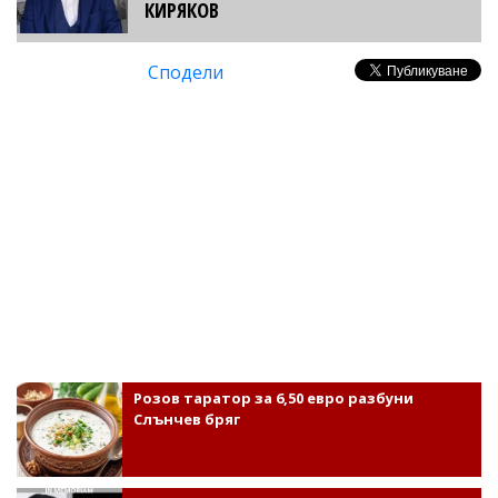
КИРЯКОВ
Сподели
Розов таратор за 6,50 евро разбуни
Слънчев бряг