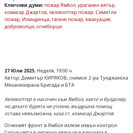
Ключови думи:
пожар Ямбол
,
ураганен вятър
,
Коментарите
комисар Джартов
,
хеликоптер пожар
,
Симитли
под
статиите
пожар
,
Илинденци
,
гасене пожар
,
евакуация
,
се
доброволци
,
огнеборци
въвеждат
от
читателите
и
редакцията
не
носи
отговорност
27 Юли 2025
, Неделя, 19:00 ч.
за
тях!
Автор: Димитър КИРЯКОВ, снимки: 2-ра Тунджанска
Ако
Механизирана Бригада и БТА
откриете
обиден
за
Хеликоптер е насочен към Ямбол, както и булдозер,
вас
но докато бурята не утихне, въздушна помощ
коментар,
остава невъзможна, каза ст. комисар Джартов
моля
сигнализирайте
ни!
Огненият фронт в Ямбол излезе извън контрол.
Ситуацията в региона рязко се е влошила в