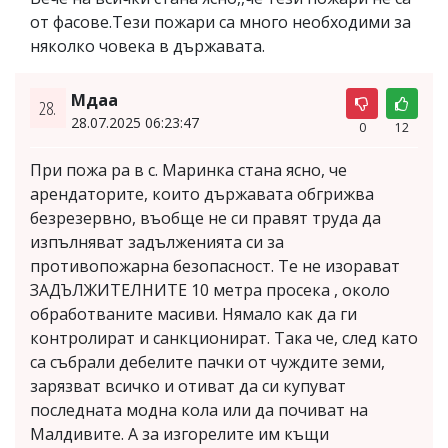
от фасове.Тези пожари са много необходими за
няколко човека в държавата.
Mдaa
28.
28.07.2025 06:23:47
0
12
При пожа ра в с. Маринка стана ясно, че
арендаторите, които държавата обгрижва
безрезервно, въобще не си правят труда да
изпълняват задълженията си за
противопожарна безопасност. Те не изорават
ЗАДЪЛЖИТЕЛНИТЕ 10 метра просека , около
обработваните масиви. Нямало как да ги
контролират и санкционират. Така че, след като
са събрали дебелите пачки от чуждите земи,
зарязват всичко и отиват да си купуват
последната модна кола или да почиват на
Малдивите. А за изгорелите им къщи