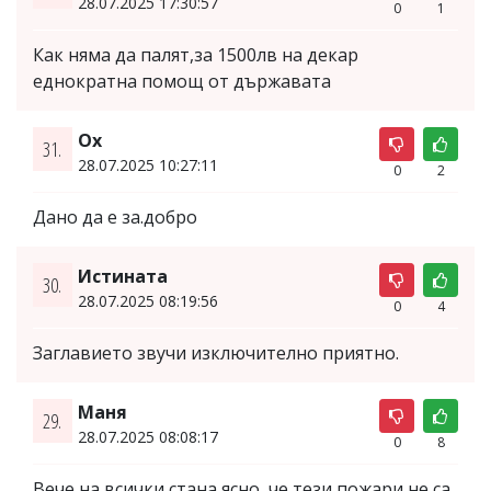
28.07.2025 17:30:57
0
1
Как няма да палят,за 1500лв на декар
еднократна помощ от държавата
Ох
31.
28.07.2025 10:27:11
0
2
Дано да е за.добро
Истината
30.
28.07.2025 08:19:56
0
4
Заглавието звучи изключително приятно.
Маня
29.
28.07.2025 08:08:17
0
8
Вече на всички стана ясно,,че тези пожари не са