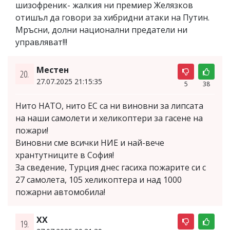
шизофреник- жалкия ни премиер Желязков
отишъл да говори за хибридни атаки на Путин.
Мръсни, долни национални предатели ни
управляват!!!
Местен
20.
27.07.2025 21:15:35
5
38
Нито НАТО, нито ЕС са ни виновни за липсата
на наши самолети и хеликоптери за гасене на
пожари!
Виновни сме всички НИЕ и най-вече
хрантутниците в София!
За сведение, Турция днес гасиха пожарите си с
27 самолета, 105 хеликоптера и над 1000
пожарни автомобила!
ХХ
19.