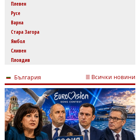
Плевен
Русе
Варна
Стара Загора
Ямбол
Сливен
Пловдив
Всички новини
България