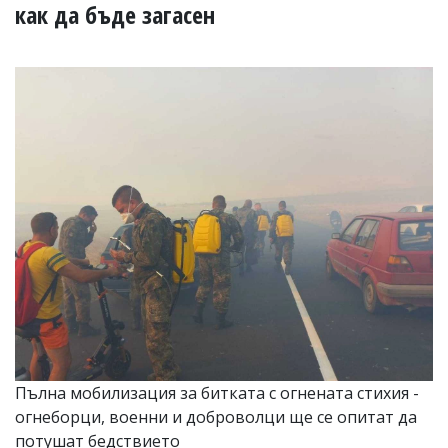
УКРАЙНА
как да бъде загасен
СПОРТ
РАЗСЛЕДВАНЕ
БИЗНЕС
ЮГ
Управители:
Веселин
Василев,
email:
v.vasilev@flagman.bg
Катя
Касабова,
еmail:
k.kassabova@flagman.bg
Главен
редактор:
Иван
Пълна мобилизация за битката с огнената стихия -
Колев,
огнеборци, военни и доброволци ще се опитат да
email:
office@flagman.bg
потушат бедствието