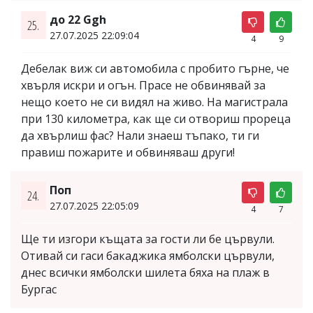
до 22 Ggh
25.
27.07.2025 22:09:04
4
9
Дебелак виж си автомобила с пробито гърне, че
хвърля искри и огън. Прасе не обвинявай за
нещо което не си видял на живо. На магистрала
при 130 километра, как ще си отвориш прореца
да хвърлиш фас? Нали знаеш тъпако, ти ги
правиш пожарите и обвиняваш други!
Поп
24.
27.07.2025 22:05:09
4
7
Ще ти изгори къщата за гости ли бе цървули.
Отивай си гаси бакаджика ямболски цървули,
днес всички ямболски шилета бяха на плаж в
Бургас