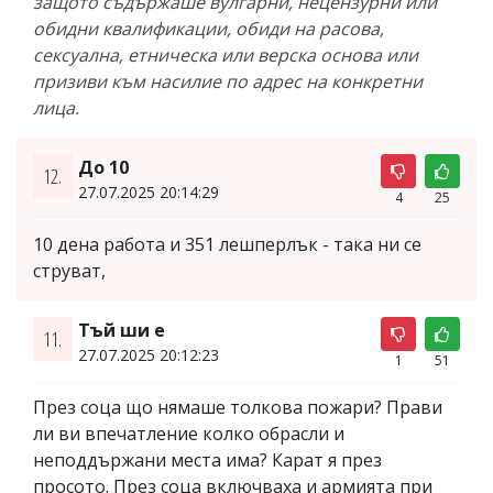
защото съдържаше вулгарни, нецензурни или
обидни квалификации, обиди на расова,
сексуална, етническа или верска основа или
призиви към насилие по адрес на конкретни
лица.
До 10
12.
27.07.2025 20:14:29
4
25
10 дена работа и 351 лешперлък - така ни се
струват,
Тъй ши е
11.
27.07.2025 20:12:23
1
51
През соца що нямаше толкова пожари? Прави
ли ви впечатление колко обрасли и
неподдържани места има? Карат я през
просото. През соца включваха и армията при