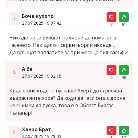
Боче кухото
7.
27.07.2025 19:37:42
7
61
Никъде не се виждат полицаи да помагат в
гасенето. Пак щипят сервитьорки някъде…
Да връщат заплатите за три месеца тия калъфи!
А бе
6.
27.07.2025 19:32:15
5
48
Къде е оня където пускаше Алерт да стресира
възрастните хора? Да ходи да гаси сега с дрона,
не снимки да пуска, това е в Област Бургас.
Тъпанар!
Ханко Брат
5.
27.07.2025 19:29:42
5
57