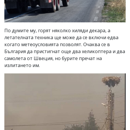
По думите му, горят няколко хиляди декара, а
летателната техника ще може да се включи едва
когато метеоусловията позволят. Очаква се в
България да пристигнат още два хеликоптера и два
самолета от Швеция, но бурите пречат на
излитането им.