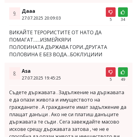
Дааа
9.
27.07.2025 20:09:03
5
34
ВИКАЙТЕ ТЕРОРИСТИТЕ ОТ НАТО ДА
ПОМАГАТ……ИЗМЕЙКЯРИ
ПОЛОЕИНАТА ДЪРЖАВА ГОРИ..ДРУГАТА
ПОЛОВИНА Е БЕЗ ВОДА…БОКЛУЦИИИ
Asa
8.
27.07.2025 19:45:25
5
49
Съдете държавата . Задължение на държавата
е да опази живота и имуществото на
гражданите . А гражданите имат задължение да
плащат данъци . Ако не си платиш данъците
държавата те съди . Сега завеждайте масово
искове срещу държавата затова , че не е
способна да опази живота и имуществото ви .