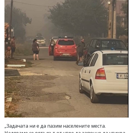
„Задачата ни е да пазим населените места.
Надяваме се вятърът от утре да започне да утихва,