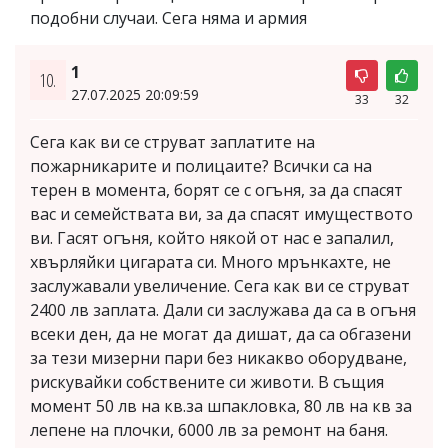
подобни случаи. Сега няма и армия
1
10.
27.07.2025 20:09:59
33
32
Сега как ви се струват заплатите на
пожарникарите и полицаите? Всички са на
терен в момента, борят се с огъня, за да спасят
вас и семействата ви, за да спасят имуществото
ви. Гасят огъня, който някой от нас е запалил,
хвърляйки цигарата си. Много мрънкахте, не
заслужавали увеличение. Сега как ви се струват
2400 лв заплата. Дали си заслужава да са в огъня
всеки ден, да не могат да дишат, да са обгазени
за тези мизерни пари без никакво оборудване,
рискувайки собствените си животи. В същия
момент 50 лв на кв.за шпакловка, 80 лв на кв за
лепене на плочки, 6000 лв за ремонт на баня.