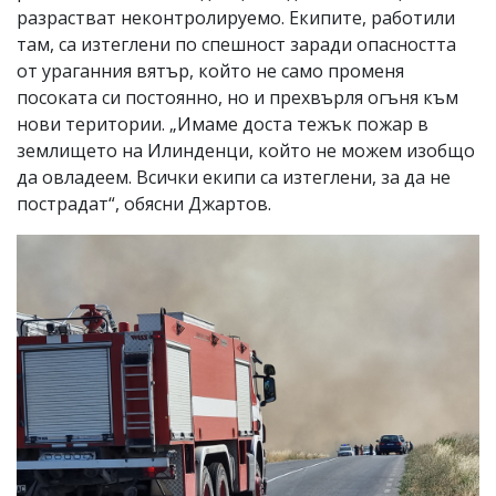
разрастват неконтролируемо. Екипите, работили
там, са изтеглени по спешност заради опасността
от ураганния вятър, който не само променя
посоката си постоянно, но и прехвърля огъня към
нови територии. „Имаме доста тежък пожар в
землището на Илинденци, който не можем изобщо
да овладеем. Всички екипи са изтеглени, за да не
пострадат“, обясни Джартов.