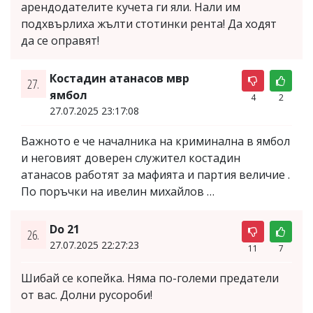
арендодателите кучета ги яли. Нали им
подхвърлиха жълти стотинки рента! Да ходят
да се оправят!
Костадин атанасов мвр
27.
ямбол
4
2
27.07.2025 23:17:08
Важното е че началника на криминална в ямбол
и неговият доверен служител костадин
атанасов работят за мафията и партия величие .
По поръчки на ивелин михайлов …
Do 21
26.
27.07.2025 22:27:23
11
7
Шибай се копейка. Няма по-големи предатели
от вас. Долни русороби!