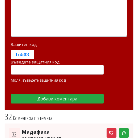
Защитен код:
Въведете защитния код:
Моля, въведете защитния код
32
Коментара по темата
Мадафака
32.