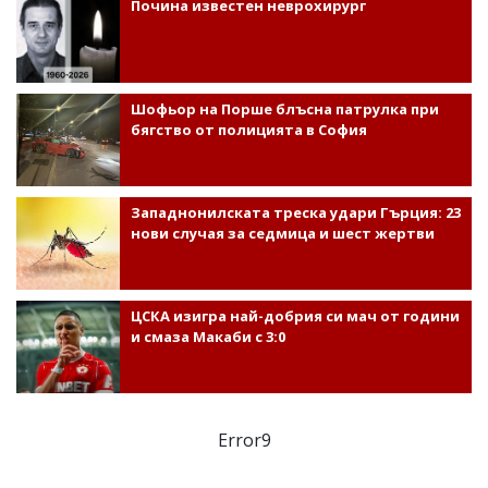
Почина известен неврохирург
Шофьор на Порше блъсна патрулка при
бягство от полицията в София
Западнонилската треска удари Гърция: 23
нови случая за седмица и шест жертви
ЦСКА изигра най-добрия си мач от години
и смаза Макаби с 3:0
Error9