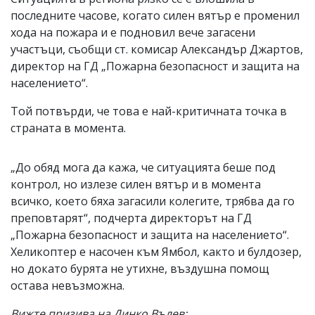
последните часове, когато силен вятър е променил
хода на пожара и е подновил вече загасени
участъци, съобщи ст. комисар Александър Джартов,
директор на ГД „Пожарна безопасност и защита на
населението“.
Той потвърди, че това е най-критичната точка в
страната в момента.
„До обяд мога да кажа, че ситуацията беше под
контрол, но излезе силен вятър и в момента
всичко, което бяха загасили колегите, трябва да го
преповтарят“, подчерта директорът на ГД
„Пожарна безопасност и защита на населението“.
Хеликоптер е насочен към Ямбол, както и булдозер,
но докато бурята не утихне, въздушна помощ
остава невъзможна.
Вижте призива на Динко Вълев: