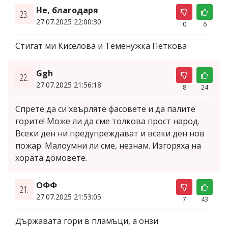
Не, благодаря
23.
27.07.2025 22:00:30
0
6
Стигат ми Киселова и Теменужка Петкова
Ggh
22.
27.07.2025 21:56:18
8
24
Спрете да си хвърляте фасовете и да палите
горите! Може ли да сме толкова прост народ.
Всеки ден ни предупреждават и всеки ден нов
пожар. Малоумни ли сме, незнам. Изгоряха на
хората домовете.
ОФФ
21.
27.07.2025 21:53:05
7
43
Държавата гори в пламъци, а онзи