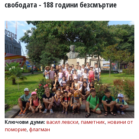
УКРАЙНА
свободата - 188 години безсмъртие
СПОРТ
РАЗСЛЕДВАНЕ
БИЗНЕС
ЮГ
Управители:
Веселин
Василев,
email:
v.vasilev@flagman.bg
Катя
Касабова,
еmail:
k.kassabova@flagman.bg
Главен
редактор:
Иван
Ключови думи:
васил левски
,
паметник
,
новини от
Колев,
поморие
,
флагман
email:
office@flagman.bg