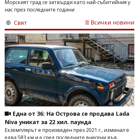
Морският град се затвърди като най-събитийния у
нас през последните години
Всички новини
Свят
Една от 36: На Острова се продава Lada
Niva уникат за 22 хил. паунда
Екземплярът е произведен през 2021 г., изминал е
едва 583 км и е сред последните внесени във