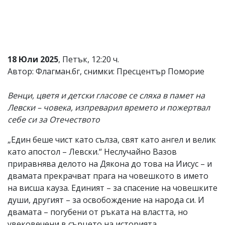
Коментарите
под
статиите
се
въвеждат
от
18 Юли 2025
, Петък, 12:20 ч.
читателите
Автор: Флагман.бг, снимки: Пресцентър Поморие
и
редакцията
не
Венци, цветя и детски гласове се сляха в памет на
носи
Левски – човека, изпреварил времето и пожертвал
отговорност
себе си за Отечеството
за
тях!
Ако
„Един беше чист като сълза, свят като ангел и велик
откриете
като апостол – Левски.“ Неслучайно Вазов
обиден
приравнява делото на Дякона до това на Иисус – и
за
вас
двамата прекрачват прага на човешкото в името
коментар,
на висша кауза. Единият – за спасение на човешките
моля
души, другият – за освобождение на народа си. И
сигнализирайте
ни!
двамата – погубени от ръката на властта, но
увековечени в сърцето на историята.