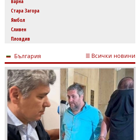
Варна
Стара Загора
Ямбол
Сливен
Пловдив
Всички новини
България