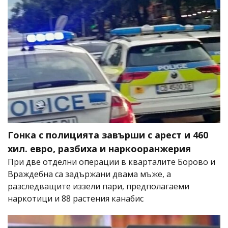
Гонка с полицията завърши с арест и 460
хил. евро, разбиха и наркооранжерия
При две отделни операции в кварталите Борово и
Враждебна са задържани двама мъже, а
разследващите иззели пари, предполагаеми
наркотици и 88 растения канабис