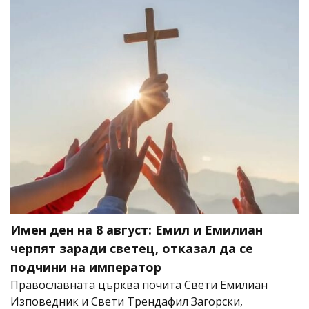
Имен ден на 8 август: Емил и Емилиан
черпят заради светец, отказал да се
подчини на император
Православната църква почита Свети Емилиан
Изповедник и Свети Трендафил Загорски,