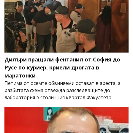
Дилъри пращали фентанил от София до
Русе по куриер, криели дрогата в
маратонки
Петима от осемте обвиняеми остават в ареста, а
разбитата схема отвежда разследващите до
лаборатория в столичния квартал Факултета