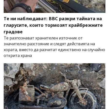
Те ни наблюдават: BBC разкри тайната на
гларусите, които тормозят крайбрежните
градове
Те разпознават хранителен източник от
значително разстояние и следят действията на
хората, вместо да разчитат единствено на случайно
открита храна