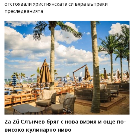
отстоявали християнската си вяра въпреки
преследванията
Za Zú Слънчев бряг с нова визия и още по-
високо кулинарно ниво