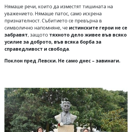
Нямаше речи, които да изместят тишината на
уважението. Нямаше патос, само искрена
признателност. Събитието се превърна в
символично напомняне, че
истинските герои не се
забравят
, защото
тяхното дело живее във всяко
усилие за доброто, във всяка борба за
справедливост и свобода
.
Поклон пред Левски. Не само днес – завинаги.