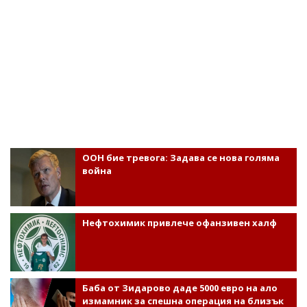
ООН бие тревога: Задава се нова голяма
война
Нефтохимик привлече офанзивен халф
Баба от Зидарово даде 5000 евро на ало
измамник за спешна операция на близък