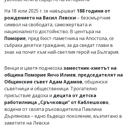
На 18 юли 2025 г. се навършват
188 години от
рождението на Васил Левски
– безсмъртния
символ на свободата, саможертвата и
националното достойнство. В центъра на
Поморие
, пред бюст-паметника на Апостола, се
събраха десетки граждани, за да сведат глави в
знак на почит към най-светлия герой на България.
Венци и цветя поднесоха
заместник-кметът на
община Поморие Янчо Илиев
,
председателят на
Общинския съвет Адам Адамов
, общински
съветници и общественици. Трогателно
присъствие дадоха и
децата от детска
работилница „Сръчковци“ от Каблешково
,
водени от своята ръководителка Павлина
Дърлянова – едно бъдещо поколение, възпитано в
заветите на Левски.