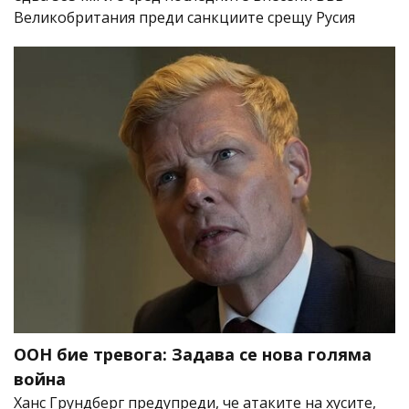
Великобритания преди санкциите срещу Русия
ООН бие тревога: Задава се нова голяма
война
Ханс Грундберг предупреди, че атаките на хусите,