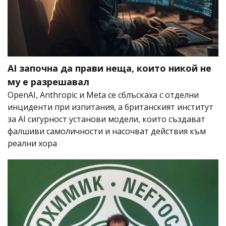
AI започна да прави неща, които никой не
му е разрешавал
OpenAI, Anthropic и Meta се сблъскаха с отделни
инциденти при изпитания, а британският институт
за AI сигурност установи модели, които създават
фалшиви самоличности и насочват действия към
реални хора