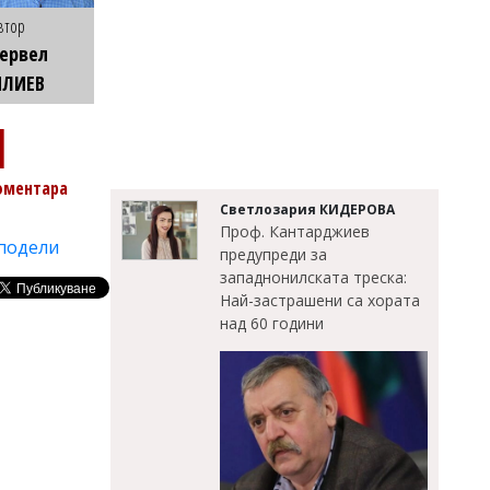
втор
ервел
ИЛИЕВ
1
оментара
Светлозария КИДЕРОВА
Проф. Кантарджиев
подели
предупреди за
западнонилската треска:
Най-застрашени са хората
над 60 години