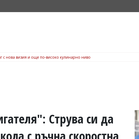
г с нова визия и още по-високо кулинарно ниво
гателя": Струва си да
 кола с ръчна скоростна