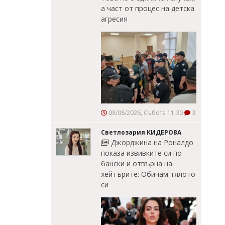
а част от процес на детска
агресия
08/08/2026, Събота 11:30
3
Светлозария КИДЕРОВА
Джорджина на Роналдо
показа извивките си по
бански и отвърна на
хейтърите: Обичам тялото
си