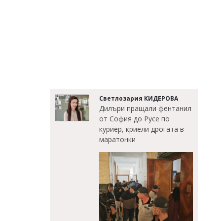
Светлозария КИДЕРОВА
Дилъри пращали фентанил
от София до Русе по
куриер, криели дрогата в
маратонки