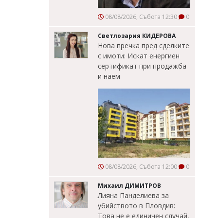
08/08/2026, Събота 12:30
0
Светлозария КИДЕРОВА
Нова пречка пред сделките
с имоти: Искат енергиен
сертификат при продажба
и наем
08/08/2026, Събота 12:00
0
Михаил ДИМИТРОВ
Лияна Панделиева за
убийството в Пловдив:
Това не е единичен случай,