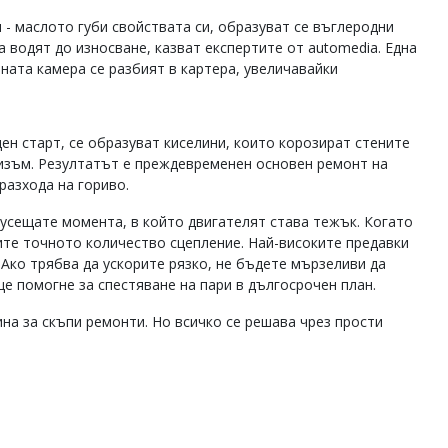
 - маслото губи свойствата си, образуват се въглеродни
а водят до износване, казват експертите от automedia. Една
вната камера се разбият в картера, увеличавайки
ден старт, се образуват киселини, които корозират стените
низъм. Резултатът е преждевременен основен ремонт на
разхода на гориво.
а усещате момента, в който двигателят става тежък. Когато
рите точното количество сцепление. Най-високите предавки
Ако трябва да ускорите рязко, не бъдете мързеливи да
ще помогне за спестяване на пари в дългосрочен план.
на за скъпи ремонти. Но всичко се решава чрез прости