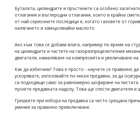
Коментарите
Буталата, цилиндрите и пръстените са особено засегнати
под
отлагания и въглеродни отлагания, които в крайна сметк
статиите
от най-сериозните последици е, когато газовете от гори
се
налягането и замърсявайки маслото.
въвеждат
от
читателите
Ако към това се добави влага, например по време на сту
и
на цилиндрите и частите на газоразпределителния меха
редакцията
не
двигателя, намаляване на компресията и увеличаване на 
носи
отговорност
Как да избегнем? Това е просто - научете се правилно д
за
ускорявате, използвайте по-ниски предавки, за да осигу
тях!
са подходящи само за равномерно шофиране на пистата. 
Ако
пуснете предавката надолу. Това ще спести двигателя и 
откриете
обиден
Грешките при избора на предавка са често срещана причи
за
умения за правилно превключване.
вас
коментар,
моля
сигнализирайте
ни!