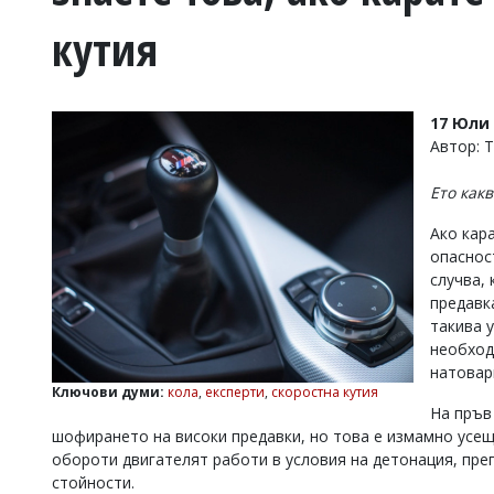
УКРАЙНА
кутия
СПОРТ
РАЗСЛЕДВАНЕ
БИЗНЕС
17 Юли 
ЮГ
Автор: 
Ето как
Управители:
Веселин
Ако кара
Василев,
опаснос
email:
случва,
v.vasilev@flagman.bg
Катя
предавк
Касабова,
такива 
еmail:
k.kassabova@flagman.bg
необход
натовар
Главен
Ключови думи:
кола
,
експерти
,
скоростна кутия
редактор:
На пръв
Иван
шофирането на високи предавки, но това е измамно усещ
Колев,
email:
обороти двигателят работи в условия на детонация, пре
office@flagman.bg
стойности.