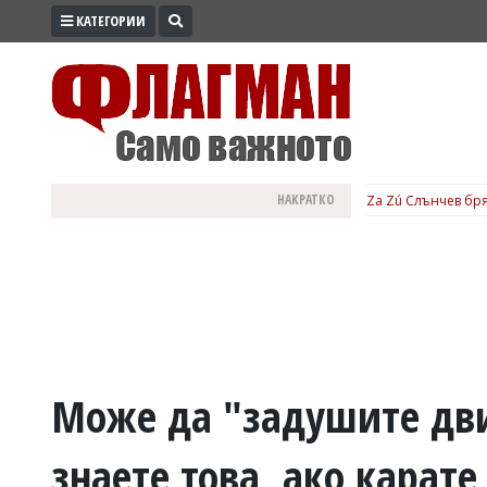
КАТЕГОРИИ
ПРОМО
ЗОНА
ИЗБОРИ
2026
ПРАКТИЧНО
НАКРАТКО
Za Zú Слънчев бря
КУЛТУРА
ЗДРАВЕ
ПОЛИТИКА
ОБЩИНИ
ОБЩЕСТВО
ЛАЙФСТАЙЛ
Може да "задушите дви
ВОЙНАТА
знаете това, ако карате
В