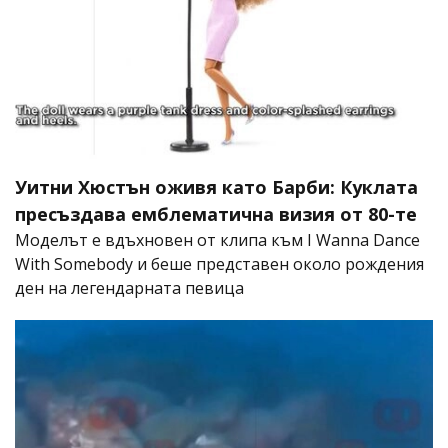
Уитни Хюстън оживя като Барби: Куклата
пресъздава емблематична визия от 80-те
Моделът е вдъхновен от клипа към I Wanna Dance
With Somebody и беше представен около рождения
ден на легендарната певица