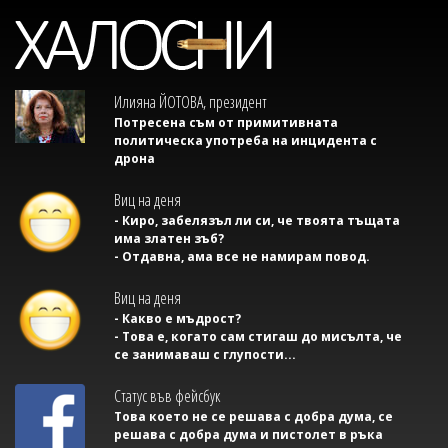
Илияна ЙОТОВА, президент
Потресена съм от примитивната
политическа употреба на инцидента с
дрона
Виц на деня
- Киро, забелязъл ли си, че твоята тъщата
има златен зъб?
- Отдавна, ама все не намирам повод.
Виц на деня
- Какво е мъдрост?
- Това е, когато сам стигаш до мисълта, че
се занимаваш с глупости...
Статус във фейсбук
Това което не се решава с добра дума, се
решава с добра дума и пистолет в ръка