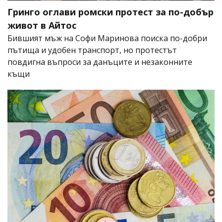
Гринго оглави ромски протест за по-добър
живот в Айтос
Бившият мъж на Софи Маринова поиска по-добри
пътища и удобен транспорт, но протестът
повдигна въпроси за данъците и незаконните
къщи