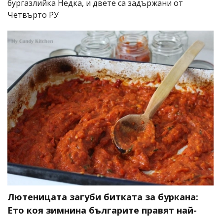
бургазлийка Недка, и двете са задържани от
Четвърто РУ
Лютеницата загуби битката за буркана:
Ето коя зимнина българите правят най-