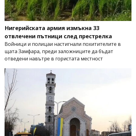
Нигерийската армия измъкна 33
отвлечени пътници след престрелка
Войници и полицаи настигнали похитителите в
щата Замфара, преди заложниците да бъдат
отведени навътре в гористата местност