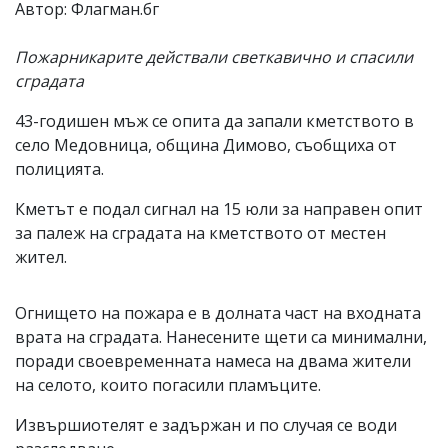
Автор: Флагман.бг
Коментарите
под
Пожарникарите действали светкавично и спасили
статиите
се
сградата
въвеждат
от
43-годишен мъж се опита да запали кметството в
читателите
село Медовница, община Димово, съобщиха от
и
редакцията
полицията.
не
носи
Кметът е подал сигнал на 15 юли за направен опит
отговорност
за палеж на сградата на кметството от местен
за
жител.
тях!
Ако
откриете
обиден
Огнището на пожара е в долната част на входната
за
врата на сградата. Нанесените щети са минимални,
вас
поради своевременната намеса на двама жители
коментар,
моля
на селото, които погасили пламъците.
сигнализирайте
ни!
Извършиотелят е задържан и по случая се води