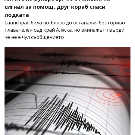
сигнал за помощ, друг кораб спаси
лодката
Launchpad била по-близо до останалия без гориво
плавателен съд край Аляска, но екипажът твърди,
че не е чул съобщението