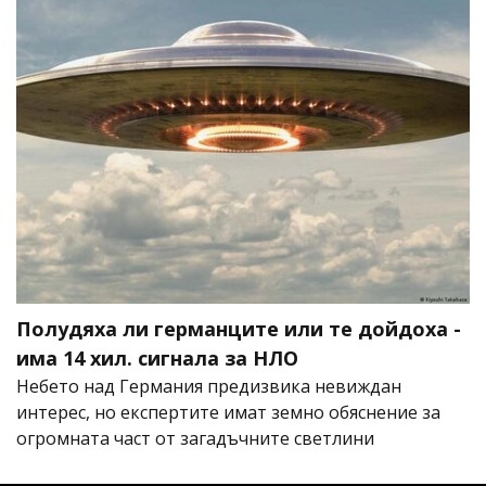
Полудяха ли германците или те дойдоха -
има 14 хил. сигнала за НЛО
Небето над Германия предизвика невиждан
интерес, но експертите имат земно обяснение за
огромната част от загадъчните светлини