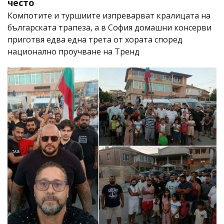
често
Компотите и туршиите изпреварват кралицата на
българската трапеза, а в София домашни консерви
приготвя едва една трета от хората според
национално проучване на Тренд