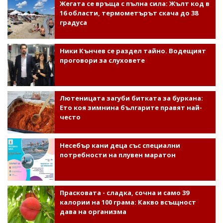
Жегата се връща с пълна сила: Жълт код в
16 области, термометърът скача до 38
градуса
Ники Кънчев се раздел тайно. Водещият
проговори за слуховете
Лютеницата загуби битката за буркана:
Ето коя зимнина българите правят най-
често
Несебър кани деца със специални
потребности на плувен маратон
Прасковата - сладка, сочна и само 39
калории на 100 грама: Какво всъщност
дава на организма