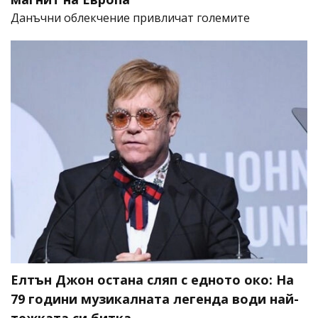
Данъчни облекчение привличат големите
Елтън Джон остана сляп с едното око: На
79 години музикалната легенда води най-
тежката си битка