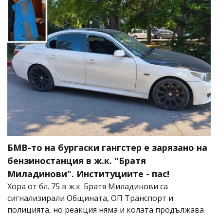
БМВ-то на бургаски гангстер е зарязано на
бензиностанция в ж.к. "Братя
Миладинови". Институциите - пас!
Хора от бл. 75 в ж.к. Братя Миладинови са
сигнализирали Oбщината, ОП Транспорт и
полицията, но реакция няма и колата продължава