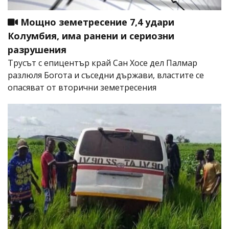
Мощно земетресение 7,4 удари
Колумбия, има ранени и сериозни
разрушения
Трусът с епицентър край Сан Хосе дел Палмар
разлюля Богота и съседни държави, властите се
опасяват от вторични земетресения