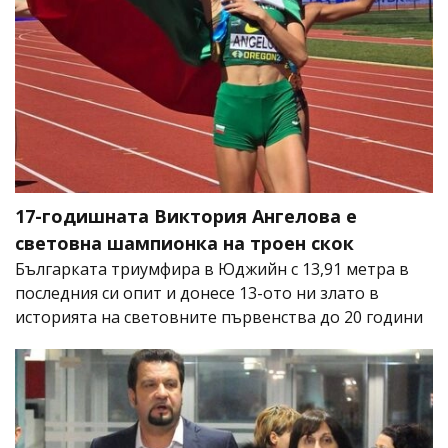
17-годишната Виктория Ангелова е
световна шампионка на троен скок
Българката триумфира в Юджийн с 13,91 метра в
последния си опит и донесе 13-ото ни злато в
историята на световните първенства до 20 години