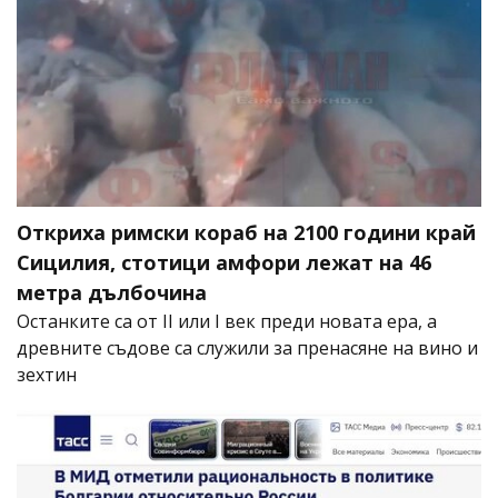
Откриха римски кораб на 2100 години край
Сицилия, стотици амфори лежат на 46
метра дълбочина
Останките са от II или I век преди новата ера, а
древните съдове са служили за пренасяне на вино и
зехтин