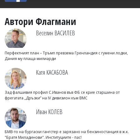
Автори Флагмани
Веселин ВАСИЛЕВ
Перфектният план – Тръмп превзема Гренландия с гумени лодки,
Дания му плаща милиарди
Катя КАСАБОВА
Зад фалшивия профил С.Иванов във ФБ се крие старшина от
фрегатата „Дръзки” на IV дивизион към ВМС
Иван КОЛЕВ
БМВ-то на бургаски гангстер е зарязано на бензиностанция в ж.к.
"Братя Миладинови". Институциите - пас!