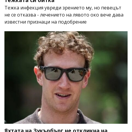
Тежка инфекция увреди зрението му, но певецът
не се отказва - лечението на лявото око вече дава
известни признаци на подобрение
Яхтата на Зукърбърг не откликна на