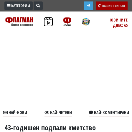
КАТЕГОРИИ
ВАШИЯТ СИГНАЛ
ПРОМО
НОВИНИТЕ
ДНЕС: 65
ЗОНА
ИЗБОРИ
2026
ПРАКТИЧНО
КУЛТУРА
ЗДРАВЕ
ПОЛИТИКА
ОБЩИНИ
ОБЩЕСТВО
ЛАЙФСТАЙЛ
НАЙ-НОВИ
НАЙ-ЧЕТЕНИ
НАЙ-КОМЕНТИРАНИ
ВОЙНАТА
В
43-годишен подпали кметство