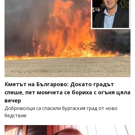
Кметът на Българово: Докато градът
спеше, пет момчета се бориха с огъня цяла
вечер
Доброволци са спасили бургаския град от ново
бедствие