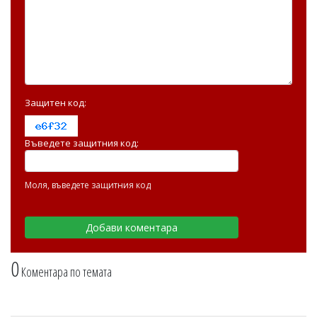
Защитен код:
Въведете защитния код:
Моля, въведете защитния код
0
Коментара по темата