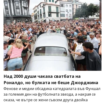
Над 2000 души чакаха сватбата на
Роналдо, но булката не беше Джорджина
Фенове и медии обсадиха катедралата във Фуншал
за големия ден на футболната звезда, а накрая се
оказа, че вътре се жени съвсем друга двойка