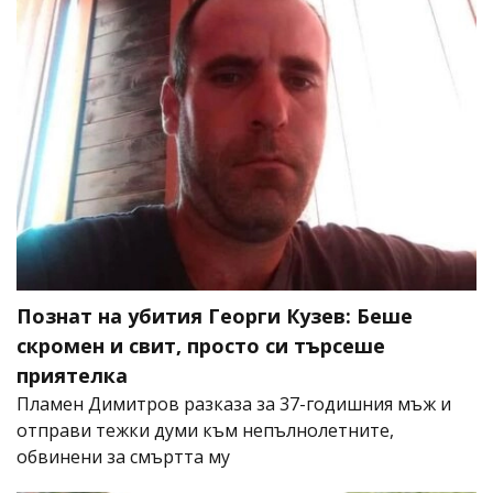
Познат на убития Георги Кузев: Беше
скромен и свит, просто си търсеше
приятелка
Пламен Димитров разказа за 37-годишния мъж и
отправи тежки думи към непълнолетните,
обвинени за смъртта му