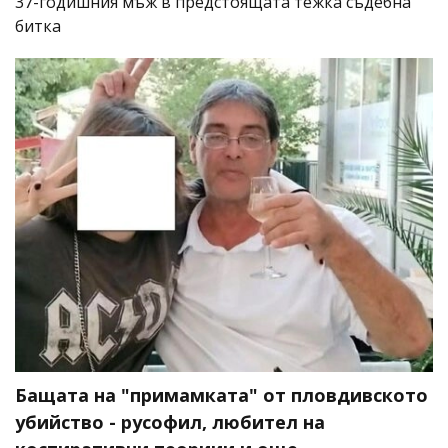
37-годишния мъж в предстоящата тежка съдебна
битка
Бащата на "примамката" от пловдивското
убийство - русофил, любител на