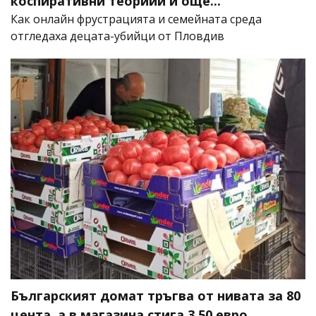
коспиративни теориии и още...
Как онлайн фрустрацията и семейната среда
отгледаха децата-убийци от Пловдив
Българският домат тръгва от нивата за 80
цента, а в магазина стига 3,50 евро