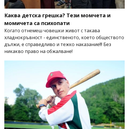
Каква детска грешка? Тези момчета и
момичета са психопати
Когато отнемеш човешки живот с такава
хладнокръвност - единственото, което обществото
дължи, е справедливо и тежко наказание!!! Без
никакво право на обжалване!