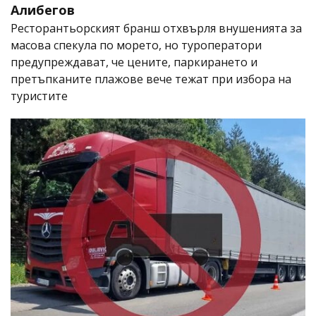
Алибегов
Ресторантьорският бранш отхвърля внушенията за
масова спекула по морето, но туроператори
предупреждават, че цените, паркирането и
претъпканите плажове вече тежат при избора на
туристите