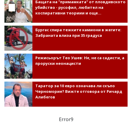
Бащата на "примамката" от пловдивското
убийство - русофил, любител на
коспиративни теориии и още...
Бургас спира тежките камиони в жегите:
Забраната влиза при 35 градуса
Режисьорът Тео Ушев: Не, не са садисти, а
проруски неонацисти
Таратор за 10 евро означава ли скъпо
Черноморие? Вижте отговора от Ричард
Алибегов
Error9