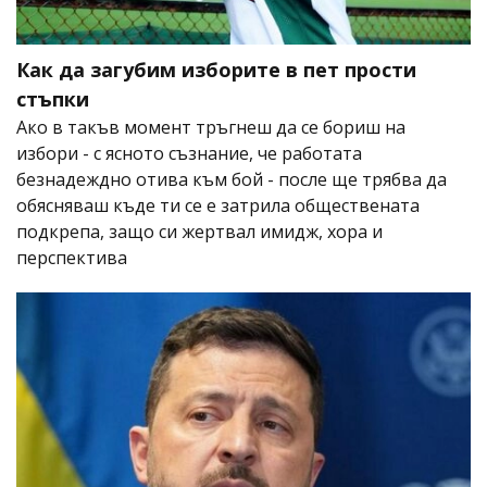
Как да загубим изборите в пет прости
стъпки
Ако в такъв момент тръгнеш да се бориш на
избори - с ясното съзнание, че работата
безнадеждно отива към бой - после ще трябва да
обясняваш къде ти се е затрила обществената
подкрепа, защо си жертвал имидж, хора и
перспектива