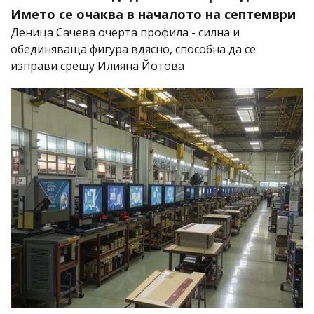
Името се очаква в началото на септември
Деница Сачева очерта профила - силна и
обединяваща фигура вдясно, способна да се
изправи срещу Илияна Йотова