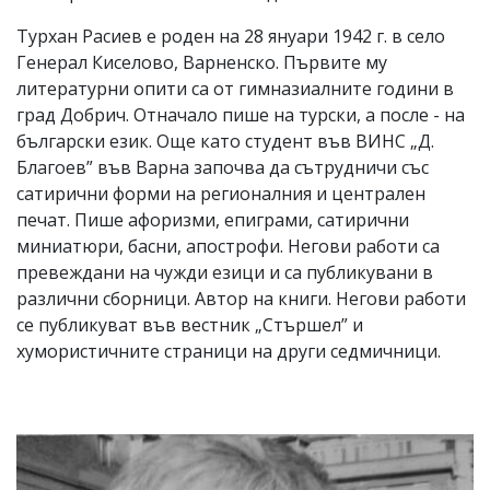
Турхан Расиев е роден на 28 януари 1942 г. в село
Генерал Киселово, Варненско. Първите му
литературни опити са от гимназиалните години в
град Добрич. Отначало пише на турски, а после - на
български език. Още като студент във ВИНС „Д.
Благоев” във Варна започва да сътрудничи със
сатирични форми на регионалния и централен
печат. Пише афоризми, епиграми, сатирични
миниатюри, басни, апострофи. Негови работи са
превеждани на чужди езици и са публикувани в
различни сборници. Автор на книги. Негови работи
се публикуват във вестник „Стършел” и
хумористичните страници на други седмичници.