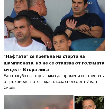
"Нафтата" се препъна на старта на
шампионата, но не се отказва от голямата
си цел - Втора лига
Една загуба на старта няма да промени поставената
от ръководството задача, каза спонсорът Иван
Сивев