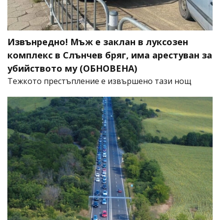
Извънредно! Мъж е заклан в луксозен
комплекс в Слънчев бряг, има арестуван за
убийството му (ОБНОВЕНА)
​Тежкото престъпление е извършено тази нощ