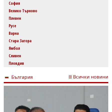
София
Велико Търново
Плевен
Русе
Варна
Стара Загора
Ямбол
Сливен
Пловдив
Всички новини
България