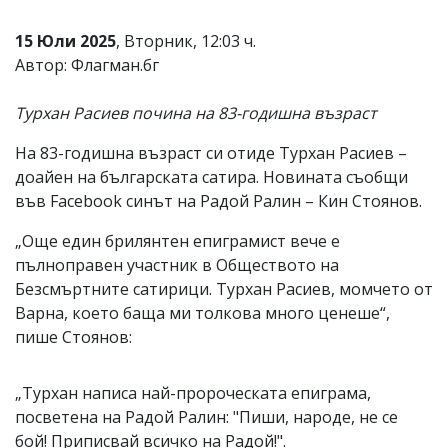
Коментарите
15 Юли 2025
, Вторник, 12:03 ч.
под
статиите
Автор: Флагман.бг
се
въвеждат
Турхан Расиев почина на 83-годишна възраст
от
читателите
и
На 83-годишна възраст си отиде Турхан Расиев –
редакцията
доайен на българската сатира. Новината съобщи
не
във Facebook синът на Радой Ралин – Кин Стоянов.
носи
отговорност
за
„Още един брилянтен епиграмист вече е
тях!
пълноправен участник в Обществото на
Ако
Безсмъртните сатирици. Турхан Расиев, момчето от
откриете
обиден
Варна, което баща ми толкова много ценеше“,
за
пише Стоянов:
вас
коментар,
моля
„Турхан написа най-пророческата епиграма,
сигнализирайте
посветена на Радой Ралин: "Пиши, народе, не се
ни!
бой! Приписвай всичко на Радой!".