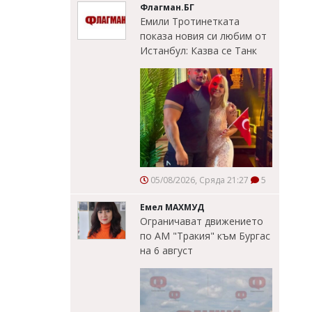
Флагман.БГ
Емили Тротинетката
показа новия си любим от
Истанбул: Казва се Танк
05/08/2026, Сряда 21:27
5
Емел МАХМУД
Ограничават движението
по АМ "Тракия" към Бургас
на 6 август