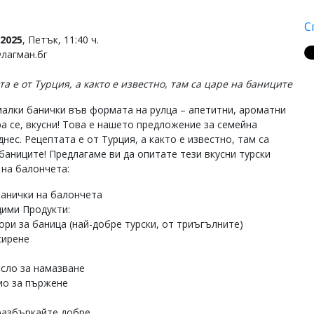
С
2025
, Петък, 11:40 ч.
Флагман.бг
а е от Турция, а както е известно, там са царе на баниците
малки банички във формата на рулца – апетитни, ароматни
ра се, вкусни! Това е нашето предложение за семейна
днес. Рецептата е от Турция, а както е известно, там са
 баниците! Предлагаме ви да опитате тези вкусни турски
 на балончета:
банички на балончета
ими Продукти:
кори за баница (най-добре турски, от триъгълните)
сирене
асло за намазване
лио за пържене
разбъркайте добре.