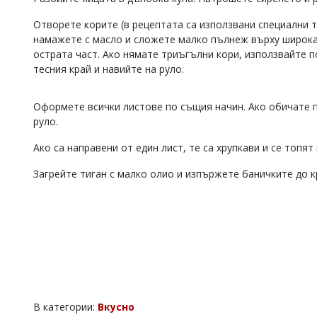
Коментарите
Отворете корите (в рецептата са използвани специални т
под
намажете с масло и сложете малко пълнеж върху широка
статиите
се
острата част. Ако нямате триъгълни кори, използвайте 
въвеждат
тесния край и навийте на руло.
от
читателите
и
Оформете всички листове по същия начин. Ако обичате п
редакцията
руло.
не
носи
Ако са направени от един лист, те са хрупкави и се топят 
отговорност
за
Загрейте тиган с малко олио и изпържете баничките до к
тях!
Ако
откриете
обиден
за
вас
коментар,
моля
сигнализирайте
ни!
В категории:
Вкусно