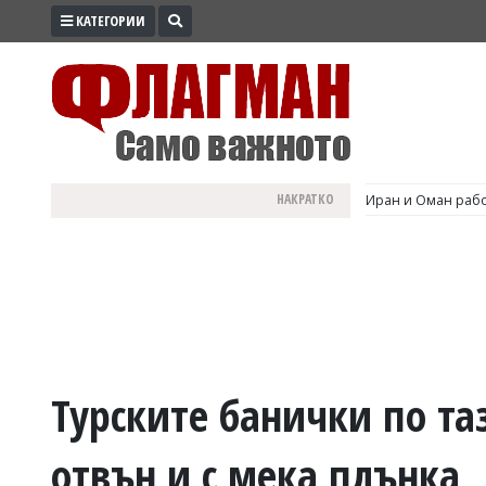
КАТЕГОРИИ
ПРОМО
ЗОНА
ИЗБОРИ
2026
ПРАКТИЧНО
НАКРАТКО
Иран и Оман рабо
КУЛТУРА
ЗДРАВЕ
ПОЛИТИКА
ОБЩИНИ
ОБЩЕСТВО
ЛАЙФСТАЙЛ
Турските банички по та
ВОЙНАТА
отвън и с мека плънка
В