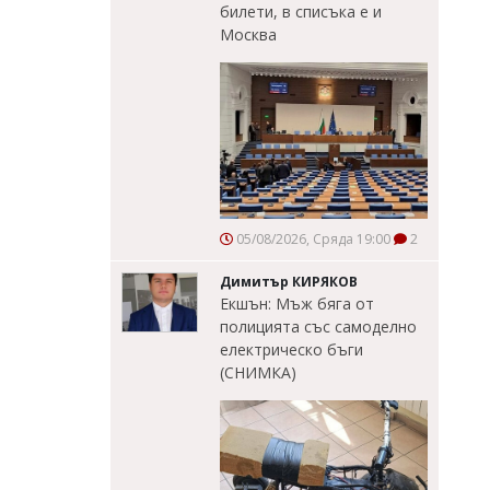
билети, в списъка е и
Москва
05/08/2026, Сряда 19:00
2
Димитър КИРЯКОВ
Екшън: Мъж бяга от
полицията със самоделно
електрическо бъги
(СНИМКА)