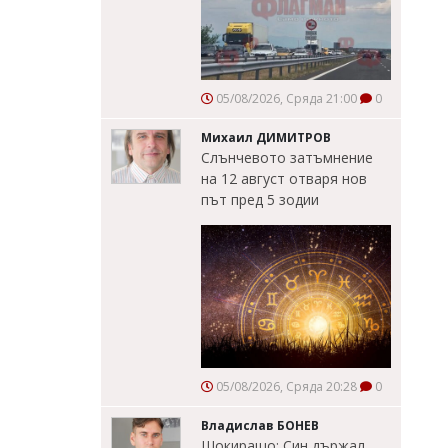
05/08/2026, Сряда 21:00
0
Михаил ДИМИТРОВ
Слънчевото затъмнение
на 12 август отваря нов
път пред 5 зодии
05/08/2026, Сряда 20:28
0
Владислав БОНЕВ
Шокиращо: Син държал