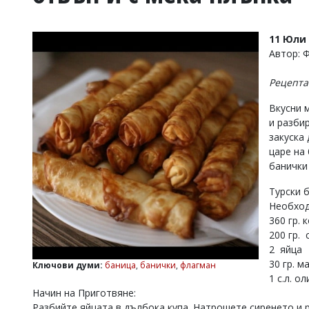
УКРАЙНА
СПОРТ
11 Юли 
РАЗСЛЕДВАНЕ
Автор: 
БИЗНЕС
Рецептат
ЮГ
Вкусни 
и разби
Управители:
закуска 
Веселин
Василев,
царе на
email:
банички
v.vasilev@flagman.bg
Катя
Турски 
Касабова,
Необход
еmail:
k.kassabova@flagman.bg
360 гр. 
200 гр. 
Главен
2 яйца
редактор:
Иван
30 гр. м
Ключови думи:
баница
,
банички
,
флагман
Колев,
1 с.л. о
email:
Начин на Приготвяне:
office@flagman.bg
Разбийте яйцата в дълбока купа. Натрошете сиренето и 