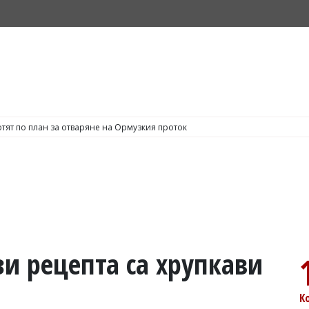
тят по план за отваряне на Ормузкия проток
зи рецепта са хрупкави
К