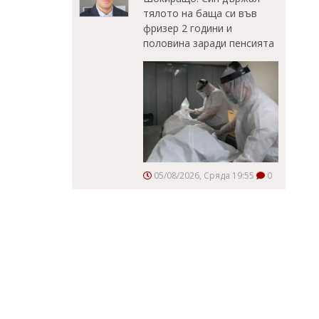
тялото на баща си във
фризер 2 години и
половина заради пенсията
05/08/2026, Сряда 19:55
0