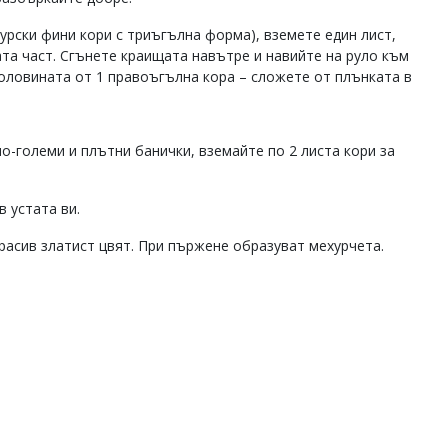
урски фини кори с триъгълна форма), вземете един лист,
та част. Сгънете краищата навътре и навийте на руло към
половината от 1 правоъгълна кора – сложете от плънката в
о-големи и плътни банички, вземайте по 2 листа кори за
в устата ви.
расив златист цвят. При пържене образуват мехурчета.