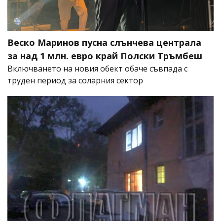
Веско Маринов пусна слънчева централа
за над 1 млн. евро край Полски Тръмбеш
Включването на новия обект обаче съвпада с
труден период за соларния сектор