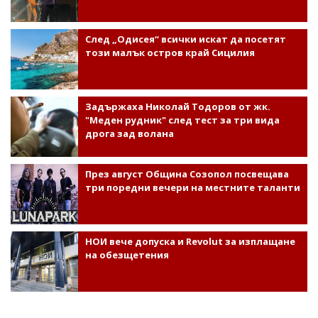
След „Одисея“ всички искат да посетят
този малък остров край Сицилия
Задържаха Николай Тодоров от жк.
"Меден рудник" след тест за три вида
дрога зад волана
През август Община Созопол посвещава
три поредни вечери на местните таланти
НОИ вече допуска и Revolut за изплащане
на обезщетения