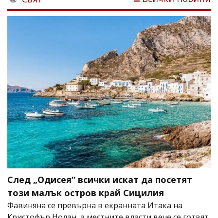
След „Одисея“ всички искат да посетят
този малък остров край Сицилия
Фавиняна се превърна в екранната Итака на
Кристофър Нолан, а местните власти вече се готвят