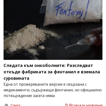
Следата към онкоболните: Разследват
откъде фабриката за фентанил е вземала
суровината
Една от проверяваните версии е свързана с
медикаменти, съдържащи фентанил, но официално
потвърждение засега няма
Всички новини
Свят