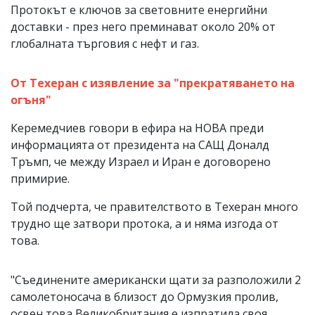
Протокът е ключов за световните енергийни
доставки - през него преминават около 20% от
глобалната търговия с нефт и газ.
От Техеран с изявление за "прекратяването на
огъня"
Керемедчиев говори в ефира на НОВА преди
информацията от президента на САЩ Доналд
Тръмп, че между Израел и Иран е договорено
примирие.
Той подчерта, че правителството в Техеран много
трудно ще затвори протока, а и няма изгода от
това.
"Съединените американски щати за разположили 2
самолетоносача в близост до Ормузкия пролив,
освен това Великобритания е изпратила своя