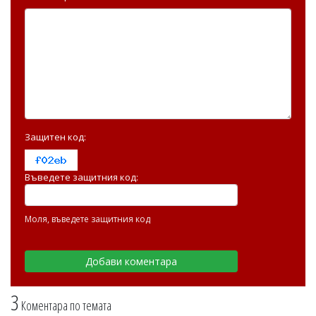
Защитен код:
Въведете защитния код:
Моля, въведете защитния код
3
Коментара по темата