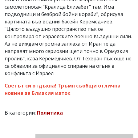
самолетоносач "Кралица Елизабет" там. Има
подводници и безброй бойни кораби", обрисува
картината във водния басейн Керемедчиев.
"Цялото въздушно пространство пък се
контролира от израелските военно въздушни сили.
Аз не виждам огромна заплаха от Иран те да
направят много сериозни щети точно в Ормузкия
пролив", каза Керемедчиев. От Техеран пък още не
са обявили за официално спиране на огъня в
конфликта с Израел.
Светът си отдъхна! Тръмп съобщи отлична
новина за Близкия изток
В категории:
Политика