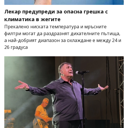
Лекар предупреди за опасна грешка с
климатика в жегите
Прекалено ниската температура и мръсните
филтри могат да раздразнят дихателните пътища,
а най-добрият диапазон за охлаждане е между 24 и
26 градуса