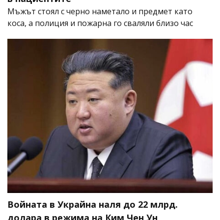
Мъжът стоял с черно наметало и предмет като
коса, а полиция и пожарна го сваляли близо час
Войната в Украйна наля до 22 млрд.
долара в режима на Ким Чен Ун