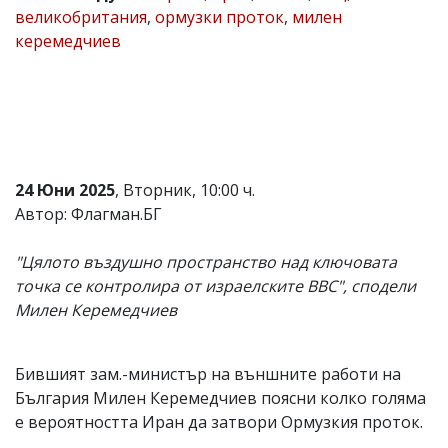
великобритания
,
ормузки проток
,
милен
Коментарите
керемедчиев
под
статиите
се
въвеждат
от
читателите
и
редакцията
не
24 Юни 2025
, Вторник, 10:00 ч.
носи
Автор: Флагман.БГ
отговорност
за
тях!
"Цялото въздушно пространство над ключовата
Ако
точка се контролира от израелските ВВС", сподели
откриете
Милен Керемедчиев
обиден
за
вас
коментар,
Бившият зам.-министър на външните работи на
моля
България Милен Керемедчиев поясни колко голяма
сигнализирайте
ни!
е вероятността Иран да затвори Ормузкия проток.