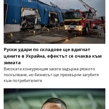
Руски удари по складове ще вдигнат
цените в Украйна, ефектът се очаква към
зимата
Високата конкуренция засега задържа рязкото
поскъпване, но бизнесът ще прехвърли загубите
към потребителите