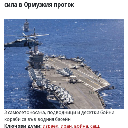
УКРАЙНА
сила в Ормузкия проток
СПОРТ
РАЗСЛЕДВАНЕ
БИЗНЕС
ЮГ
Управители:
Веселин
Василев,
email:
v.vasilev@flagman.bg
Катя
Касабова,
еmail:
k.kassabova@flagman.bg
Главен
редактор:
Иван
3 самолетоносача, подводници и десетки бойни
Колев,
кораби са във водния басейн
email:
office@flagman.bg
Ключови думи:
израел
,
иран
,
война
,
сащ
,