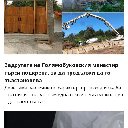
Задругата на Голямобуковския манастир
търси подкрепа, за да продължи да го
възстановява
Деветима различни по характер, произход и съдба
спътници тръгват към една почти невъзможна цел
– да спасят света