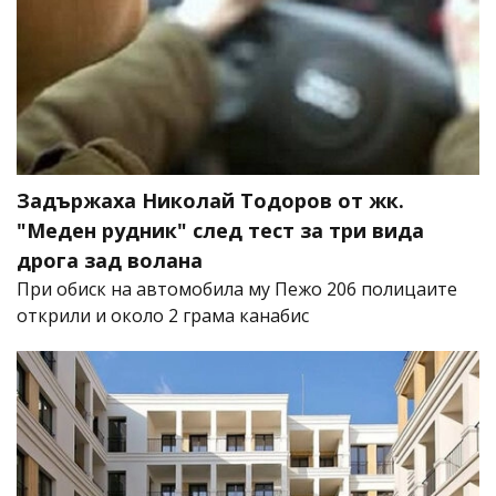
Задържаха Николай Тодоров от жк.
"Меден рудник" след тест за три вида
дрога зад волана
При обиск на автомобила му Пежо 206 полицаите
открили и около 2 грама канабис