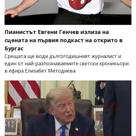
Пианистът Евгени Генчев излиза на
сцената на първия подкаст на открито в
Бургас
Срещата ще води дългогодишният журналист и
един от най-разпознаваемите светски хроникьори
в ефира Елизабет Методиева