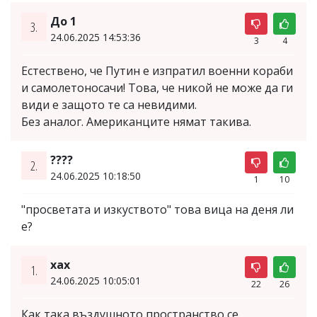
До 1
3.
24.06.2025 14:53:36
3
4
Естествено, че Путин е изпратил военни кораби
и самолетоносачи! Това, че никой не може да ги
види е защото те са невидими.
Без аналог. Американците нямат такива.
????
2.
24.06.2025 10:18:50
1
10
"просветата и изкуството" това вица на деня ли
е?
хах
1.
24.06.2025 10:05:01
22
26
Как така въздушното пространство се