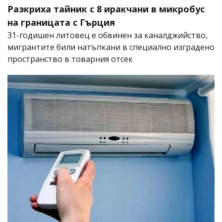
Разкриха тайник с 8 иракчани в микробус
на границата с Гърция
31-годишен литовец е обвинен за каналджийство,
мигрантите били натъпкани в специално изградено
пространство в товарния отсек