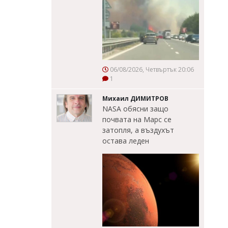
06/08/2026, Четвъртък 20:06
1
Михаил ДИМИТРОВ
NASA обясни защо
почвата на Марс се
затопля, а въздухът
остава леден