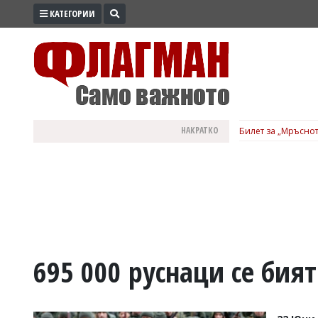
КАТЕГОРИИ
ПРОМО
ЗОНА
ИЗБОРИ
2026
ПРАКТИЧНО
НАКРАТКО
Билет за „Мръснот
КУЛТУРА
ЗДРАВЕ
ПОЛИТИКА
ОБЩИНИ
ОБЩЕСТВО
ЛАЙФСТАЙЛ
695 000 руснаци се бият
ВОЙНАТА
В