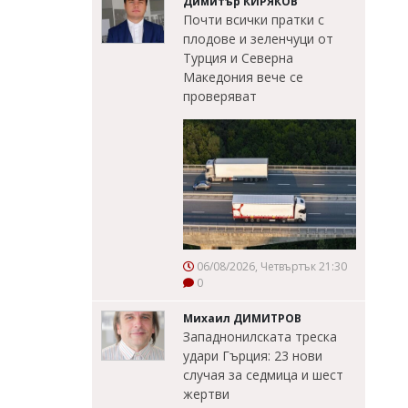
Димитър КИРЯКОВ
Почти всички пратки с
плодове и зеленчуци от
Турция и Северна
Македония вече се
проверяват
06/08/2026, Четвъртък 21:30
0
Михаил ДИМИТРОВ
Западнонилската треска
удари Гърция: 23 нови
случая за седмица и шест
жертви