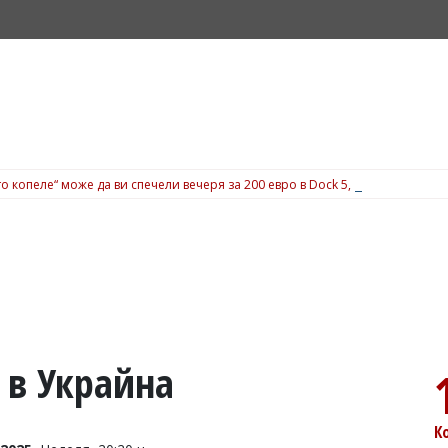
о копеле“ може да ви спечели вечеря за 200 евро в Dock 5, вижте подробн
 в Украйна
К