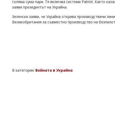
голяма сума пари. Тя включва системи Patriot. Както каза
Коментарите
заяви президентът на Украйна.
под
статиите
Зеленски заяви, че Украйна открива производствени лини
се
Великобритания за съвместно производство на безпилотн
въвеждат
от
читателите
и
редакцията
не
носи
отговорност
за
тях!
В категории:
Войната в Украйна
Ако
откриете
обиден
за
вас
коментар,
моля
сигнализирайте
ни!