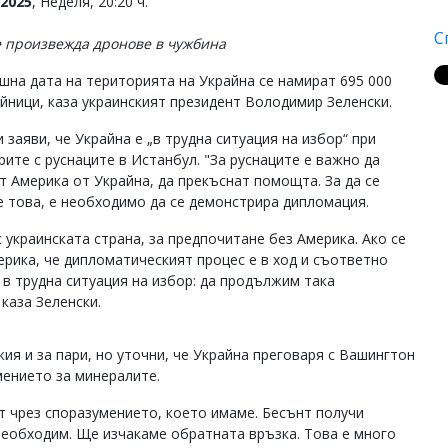
2025
, Неделя, 20:20 ч.
С
 произвежда дронове в чужбина
шна дата на територията на Украйна се намират 695 000
ойници, каза украинският президент Володимир Зеленски.
 заяви, че Украйна е „в трудна ситуация на избор“ при
рите с руснаците в Истанбул. "За руснаците е важно да
т Америка от Украйна, да прекъснат помощта. За да се
е това, е необходимо да се демонстрира дипломация.
украинската страна, за предпочитане без Америка. Ако се
рика, че дипломатическият процес е в ход и съответно
в трудна ситуация на избор: да продължим така
 каза Зеленски.
ия и за пари, но уточни, че Украйна преговаря с Вашингтон
мението за минералите.
т чрез споразумението, което имаме. Бесънт получи
необходим. Ще изчакаме обратната връзка. Това е много