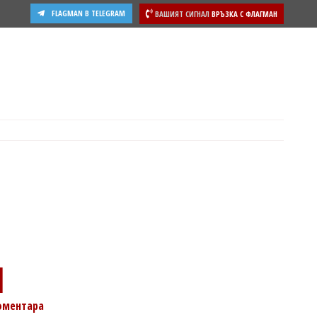
FLAGMAN В TELEGRAM
ВАШИЯТ СИГНАЛ
ВРЪЗКА С ФЛАГМАН
ости
1
оментара