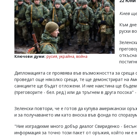
22 Юни 
УКРАЙНА
СПОРТ
Киев ще
РАЗСЛЕДВАНЕ
Към дне
БИЗНЕС
руски в
ЮГ
Зеленски
прегово
откъсна
Управители:
Ключови думи:
русия
,
украйна
,
война
Веселин
постигн
Василев,
email:
Дипломацията се проявява във възможността за среща с 
v.vasilev@flagman.bg
проведат още няколко срещи, те ще демонстрират на Аме
Катя
санкциите ще бъдат отложени. И ние наистина ще бъдем 
Касабова,
(преговорите - бел. ред.) или да тръгнем в друга посока" -
еmail:
k.kassabova@flagman.bg
Главен
Зеленски повтори, че е готов да купува американски оръж
редактор:
и за получаването им като вноска във фонда по споразу
Иван
Колев,
"Ние изградихме много добър диалог Свириденко - Бесън
email:
информация за точно този пакет от оръжия, който ни е 
office@flagman.bg