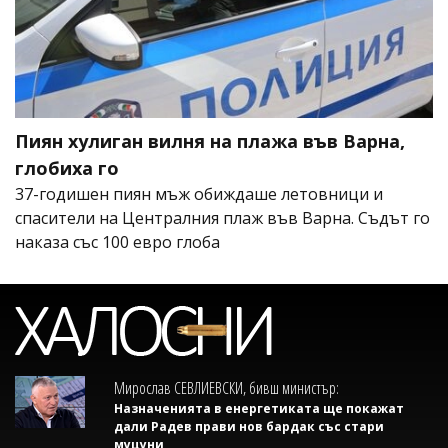
Пиян хулиган вилня на плажа във Варна,
глобиха го
37-годишен пиян мъж обиждаше летовници и
спасители на Централния плаж във Варна. Съдът го
наказа със 100 евро глоба
Мирослав СЕВЛИЕВСКИ, бивш министър:
Назначенията в енергетиката ще покажат
дали Радев прави нов бардак със стари
муцуни