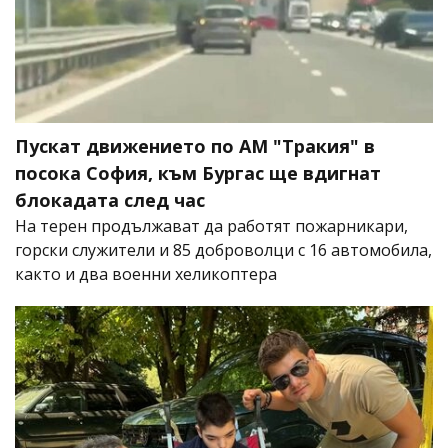
Пускат движението по АМ "Тракия" в
посока София, към Бургас ще вдигнат
блокадата след час
На терен продължават да работят пожарникари,
горски служители и 85 доброволци с 16 автомобила,
както и два военни хеликоптера