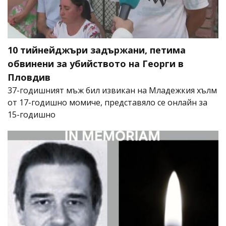
10 тийнейджъри задържани, петима
обвинени за убийството на Георги в
Пловдив
37-годишният мъж бил извикан на Младежкия хълм
от 17-годишно момиче, представяло се онлайн за
15-годишно