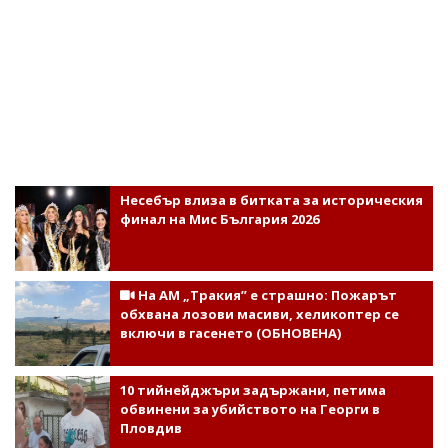
Несебър влиза в битката за историческия
финал на Мис България 2026
На АМ „Тракия” е страшно: Пожарът
обхвана лозови масиви, хеликоптер се
включи в гасенето (ОБНОВЕНА)
10 тийнейджъри задържани, петима
обвинени за убийството на Георги в
Пловдив