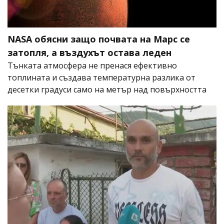
NASA обясни защо почвата на Марс се
затопля, а въздухът остава леден
Тънката атмосфера не пренася ефективно
топлината и създава температурна разлика от
десетки градуси само на метър над повърхността