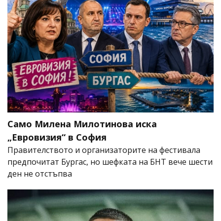
Само Милена Милотинова иска
„Евровизия“ в София
Правителството и организаторите на фестивала
предпочитат Бургас, но шефката на БНТ вече шести
ден не отстъпва