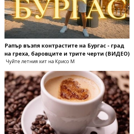
Рапър възпя контрастите на Бургас - град
на греха, баровците и трите черти (ВИДЕО)
Чуйте летния хит на Крисо М