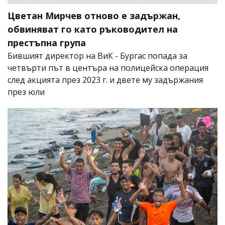
Цветан Мирчев отново е задържан,
обвиняват го като ръководител на
престъпна група
Бившият директор на ВиК - Бургас попада за
четвърти път в центъра на полицейска операция
след акцията през 2023 г. и двете му задържания
през юли