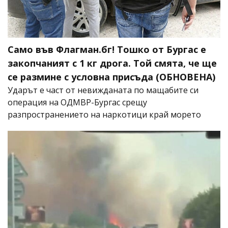
Само във Флагман.бг! Тошко от Бургас е
закопчаният с 1 кг дрога. Той смята, че ще
се размине с условна присъда (ОБНОВЕНА)
Ударът е част от невижданата по мащабите си
операция на ОДМВР-Бургас срещу
разпространението на наркотици край морето