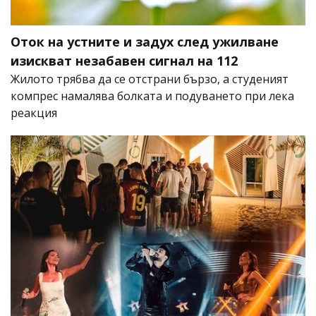
Оток на устните и задух след ужилване
изискват незабавен сигнал на 112
Жилото трябва да се отстрани бързо, а студеният
компрес намалява болката и подуването при лека
реакция