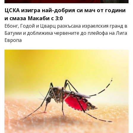
ЦСКА изигра най-добрия си мач от години
и смаза Макаби с 3:0
Ебонг, Годой и Цварц разкъсаха израелския гранд в
Батуми и доближиха червените до плейофа на Лига
Европа