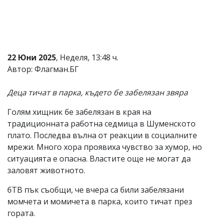
Коментарите
под
статиите
се
въвеждат
от
22 Юни 2025
, Неделя, 13:48 ч.
читателите
Автор: Флагман.БГ
и
редакцията
не
Деца тичат в парка, където бе забелязан звяра
носи
отговорност
Голям хищник бе забелязан в края на
за
традиционната работна седмица в Шуменското
тях!
Ако
плато. Последва вълна от реакции в социалните
откриете
мрежи. Много хора проявиха чувство за хумор, но
обиден
ситуацията е опасна. Властите още не могат да
за
вас
заловят животното.
коментар,
моля
бТВ пък съобщи, че вчера са били забелязани
сигнализирайте
момчета и момичета в парка, които тичат през
ни!
гората.