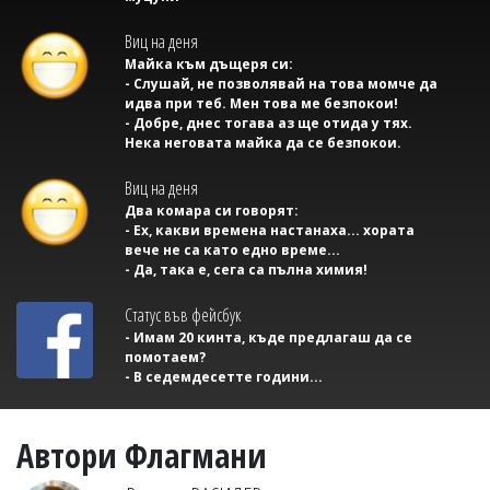
Виц на деня
Майка към дъщеря си:
- Слушай, не позволявай на това момче да
идва при теб. Мен това ме безпокои!
- Добре, днес тогава аз ще отида у тях.
Нека неговата майка да се безпокои.
Виц на деня
Два комара си говорят:
- Ех, какви времена настанаха... хората
вече не са като едно време...
- Да, така е, сега са пълна химия!
Статус във фейсбук
- Имам 20 кинта, къде предлагаш да се
помотаем?
- В седемдесетте години...
Автори Флагмани