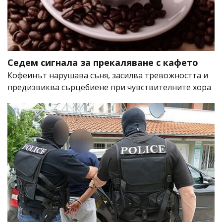
Седем сигнала за прекаляване с кафето
Кофеинът нарушава съня, засилва тревожността и
предизвиква сърцебиене при чувствителните хора