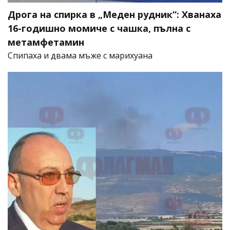
Дрога на спирка в „Меден рудник“: Хванаха
16-годишно момиче с чашка, пълна с
метамфетамин
Спипаха и двама мъже с марихуана