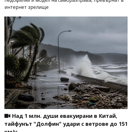
интернет зрелище
Над 1 млн. души евакуирани в Китай,
тайфунът "Долфин" удари с ветрове до 151
км/ч