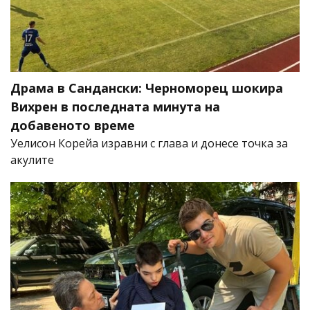
Драма в Сандански: Черноморец шокира
Вихрен в последната минута на
добавеното време
Уелисон Корейа изравни с глава и донесе точка за
акулите