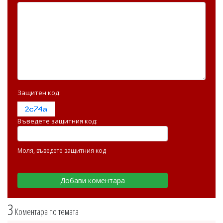
Защитен код:
Въведете защитния код:
Моля, въведете защитния код
3
Коментара по темата