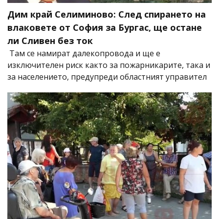
Дим край Селиминово: След спирането на
влаковете от София за Бургас, ще остане
ли Сливен без ток
Там се намират далекопровода и ще е
изключителен риск както за пожарникарите, така и
за населението, предупреди областният управител