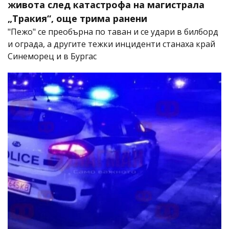
живота след катастрофа на магистрала
„Тракия“, още трима ранени
"Пежо" се преобърна по таван и се удари в билборд
и ограда, а другите тежки инциденти станаха край
Синеморец и в Бургас