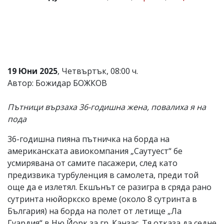
Коментарите
под
статиите
се
въвеждат
от
читателите
19 Юни 2025
, Четвъртък, 08:00 ч.
и
Автор: Божидар БОЖКОВ
редакцията
не
носи
Пътници вързаха 36-годишна жена, повалиха я на
отговорност
пода
за
тях!
Ако
36-годишна пияна пътничка на борда на
откриете
американската авиокомпания „Саутуест“ бе
обиден
усмирявана от самите пасажери, след като
за
вас
предизвика турбуленция в самолета, преди той
коментар,
още да е излетял. Екшънът се разигра в сряда рано
моля
сутринта нюйоркско време (около 8 сутринта в
сигнализирайте
ни!
България) на борда на полет от летище „Ла
Гуардия“ в Ню Йорк за гр. Канзас. Тя отказа да седне