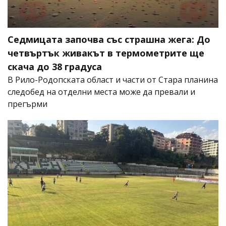
Седмицата започва със страшна жега: До
четвъртък живакът в термометрите ще
скача до 38 градуса
В Рило-Родопската област и части от Стара планина
следобед на отделни места може да превали и
прегърми