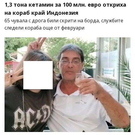
1,3 тона кетамин за 100 млн. евро откриха
на кораб край Индонезия
65 чувала с дрога били скрити на борда, службите
следели кораба още от февруари