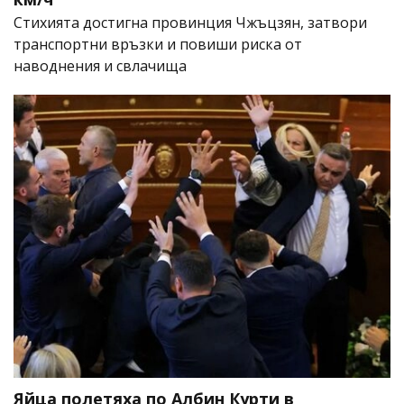
Стихията достигна провинция Чжъцзян, затвори
транспортни връзки и повиши риска от
наводнения и свлачища
Яйца полетяха по Албин Курти в