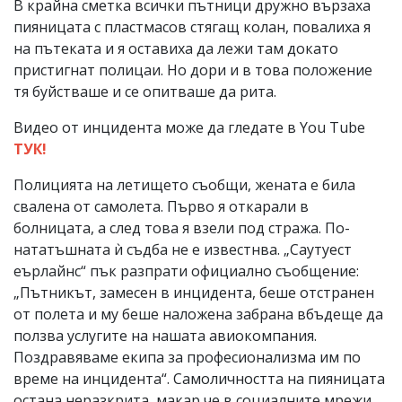
В крайна сметка всички пътници дружно вързаха
пияницата с пластмасов стягащ колан, повалиха я
на пътеката и я оставиха да лежи там докато
пристигнат полицаи. Но дори и в това положение
тя буйстваше и се опитваше да рита.
Видео от инцидента може да гледате в You Tube
ТУК!
Полицията на летището съобщи, жената е била
свалена от самолета. Първо я откарали в
болницата, а след това я взели под стража. По-
нататъшната ѝ съдба не е известнва. „Саутуест
еърлайнс“ пък разпрати официално съобщение:
„Пътникът, замесен в инцидента, беше отстранен
от полета и му беше наложена забрана вбъдеще да
ползва услугите на нашата авиокомпания.
Поздравяваме екипа за професионализма им по
време на инцидента“. Самоличността на пияницата
остана неразкрита, макар че в социалните мрежи