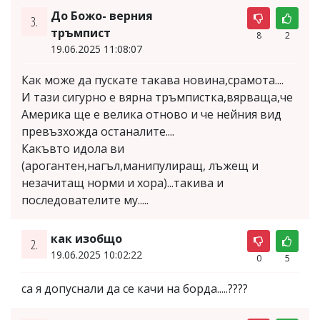
До Божо- верния
3.
тръмпист
8
2
19.06.2025 11:08:07
Как може да пускате такава новина,срамота....
И тази сигурно е вярна тръмпистка,вярваща,че
Америка ще е велика отново и че нейния вид
превъзхожда останалите....
Какъвто идола ви
(арогантен,нагъл,манипулиращ, лъжещ и
незачитащ норми и хора)...такива и
последователите му.....
как изобщо
2.
19.06.2025 10:02:22
0
5
са я допуснали да се качи на борда.....????