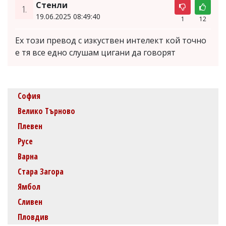
Стенли
1.
19.06.2025 08:49:40
1
12
Ех този превод с изкуствен интелект кой точно
е тя все едно слушам цигани да говорят
София
Велико Търново
Плевен
Русе
Варна
Стара Загора
Ямбол
Сливен
Пловдив