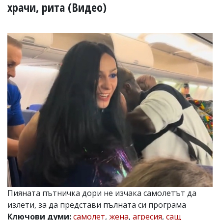
УКРАЙНА
храчи, рита (Видео)
СПОРТ
РАЗСЛЕДВАНЕ
БИЗНЕС
ЮГ
Управители:
Веселин
Василев,
email:
v.vasilev@flagman.bg
Катя
Касабова,
еmail:
k.kassabova@flagman.bg
Главен
редактор:
Иван
Пияната пътничка дори не изчака самолетът да
Колев,
излети, за да представи пълната си програма
email:
office@flagman.bg
Ключови думи:
самолет
,
жена
,
агресия
,
сащ