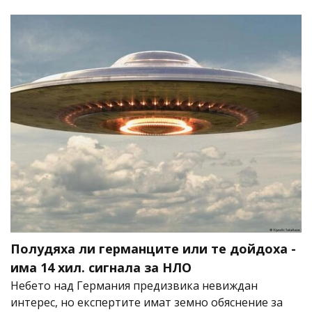
Полудяха ли германците или те дойдоха -
има 14 хил. сигнала за НЛО
Небето над Германия предизвика невиждан
интерес, но експертите имат земно обяснение за