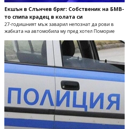
Екшън в Слънчев бряг: Собственик на БМВ-
то спипа крадец в колата си
27-годишният мъж заварил непознат да рови в
жабката на автомобила му пред хотел Поморие