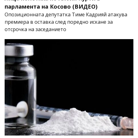
парламента на Косово (ВИДЕО)
Опозиционната депутатка Тиме Кадрияй атакува
премиера в оставка след поредно искане за
отсрочка на заседанието