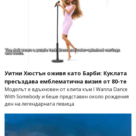
Уитни Хюстън оживя като Барби: Куклата
пресъздава емблематична визия от 80-те
Моделът е вдъхновен от клипа към I Wanna Dance
With Somebody и беше представен около рождения
ден на легендарната певица