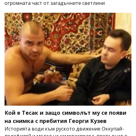
огромната част от загадъчните светлини
Кой е Тесак и защо символът му се появи
на снимка с пребития Георги Кузев
Историята води към руското движение Оккупай-
педофиляй и модел на саморазправа, превърнат в