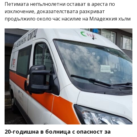
Петимата непълнолетни остават в ареста по
изключение, доказателствата разкриват
продължило около час насилие на Младежкия хълм
20-годишна в болница с опасност за