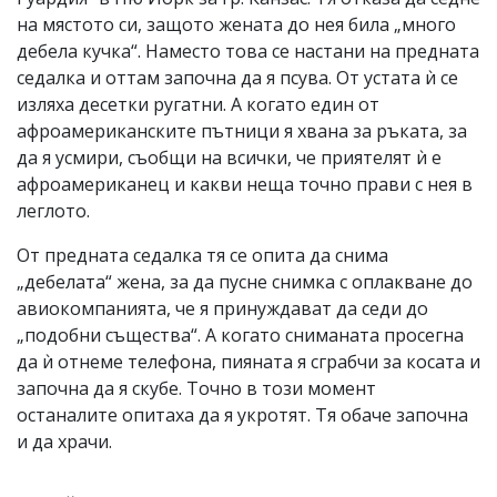
на мястото си, защото жената до нея била „много
дебела кучка“. Наместо това се настани на предната
седалка и оттам започна да я псува. От устата ѝ се
изляха десетки ругатни. А когато един от
афроамериканските пътници я хвана за ръката, за
да я усмири, съобщи на всички, че приятелят ѝ е
афроамериканец и какви неща точно прави с нея в
леглото.
От предната седалка тя се опита да снима
„дебелата“ жена, за да пусне снимка с оплакване до
авиокомпанията, че я принуждават да седи до
„подобни същества“. А когато сниманата просегна
да ѝ отнеме телефона, пияната я сграбчи за косата и
започна да я скубе. Точно в този момент
останалите опитаха да я укротят. Тя обаче започна
и да храчи.