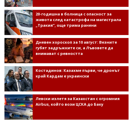
20-годишна в болница с опасност за
живота след катастрофа на магистрала
„Тракия“, още трима ранени
Дневен хороскоп за 10 август: Везните
губят задръжките си, а Лъвовете да
внимават с ревността
Костадинов: Казахме първи, че дронът
край Кардам е украински
Левски излетя за Казахстан с огромния
Airbus, който вози ЦСКА до Баку