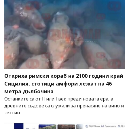
Откриха римски кораб на 2100 години край
Сицилия, стотици амфори лежат на 46
метра дълбочина
Останките са от II или I век преди новата ера, а
древните съдове са служили за пренасяне на вино и
зехтин