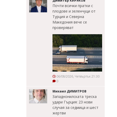
Димитър КИРЯКОВ
Почти всички пратки с
плодове и зеленчуци от
Турция и Северна
Македония вече се
проверяват
06/08/2026, Четвъртък 21:30
0
Михаил ДИМИТРОВ
Западнонилската треска
удари Гърция: 23 нови
случая за седмица и шест
жертви