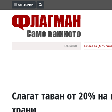
КАТЕГОРИИ
ПРОМО
ЗОНА
ИЗБОРИ
2026
ПРАКТИЧНО
НАКРАТКО
Билет за „Мръснот
КУЛТУРА
ЗДРАВЕ
ПОЛИТИКА
ОБЩИНИ
ОБЩЕСТВО
ЛАЙФСТАЙЛ
Слагат таван от 20% на
ВОЙНАТА
храни
В