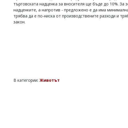
търговската надценка за вносителя ще бъде до 10%. За 
Коментарите
надценките, а напротив - предложено е да има минимална
под
трябва да е по-ниска от производствените разходи и тря
статиите
се
закон.
въвеждат
от
читателите
и
редакцията
не
носи
отговорност
за
тях!
Ако
В категории:
Животът
откриете
обиден
за
вас
коментар,
моля
сигнализирайте
ни!