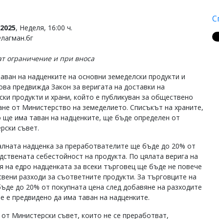
С
2025
, Неделя, 16:00 ч.
Флагман.бг
т ограничение и при вноса
таван на надценките на основни земеделски продукти и
Това предвижда Закон за веригата на доставки на
ски продукти и храни, който е публикуван за обществено
не от Министерство на земеделието. Списъкът на храните,
о ще има таван на надценките, ще бъде определен от
рски съвет.
лната надценка за преработвателите ще бъде до 20% от
дствената себестойност на продукта. По цялата верига на
я на едро надценката за всеки търговец ще бъде не повече
свени разходи за съответните продукти. За търговците на
бъде до 20% от покупната цена след добавяне на разходите
е е предвидено да има таван на надценките.
 от Министерски съвет, които не се преработват,