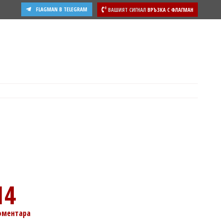
FLAGMAN В TELEGRAM
ВАШИЯТ СИГНАЛ
ВРЪЗКА С ФЛАГМАН
ости
14
оментара