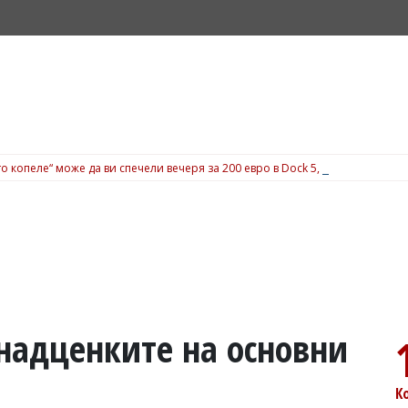
о копеле“ може да ви спечели вечеря за 200 евро в Dock 5, вижте подробн
 надценките на основни
К