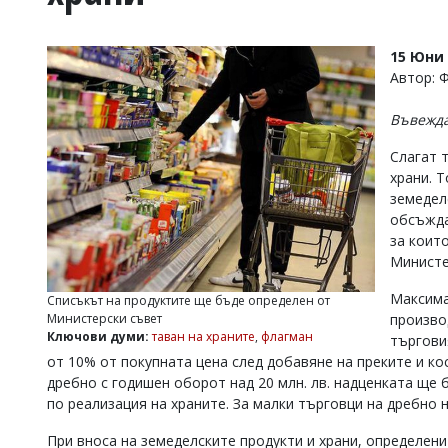
УКРАЙНА
СПОРТ
15 Юни 
РАЗСЛЕДВАНЕ
Автор: 
БИЗНЕС
Въвежда
ЮГ
Слагат 
храни. 
Управители:
земедел
Веселин
Василев,
обсъжда
email:
за коит
v.vasilev@flagman.bg
Министе
Катя
Касабова,
Максима
Списъкът на продуктите ще бъде определен от
еmail:
k.kassabova@flagman.bg
Министерски съвет
произво
Ключови думи:
таван на храните
,
флагман
търгови
Главен
от 10% от покупната цена след добавяне на преките и ко
редактор:
Иван
дребно с годишен оборот над 20 млн. лв. надценката ще 
Колев,
по реализация на храните. За малки търговци на дребно н
email:
office@flagman.bg
При вноса на земеделските продукти и храни, определени