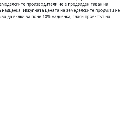
земеделските производители не е предвиден таван на
 надценка. Изкупната цената на земеделските продукти не
бва да включва поне 10% надценка, гласи проектът на