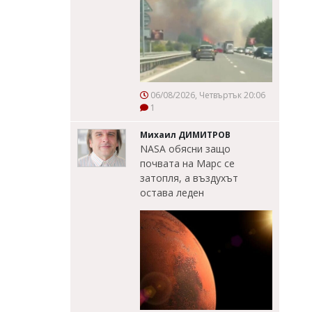
06/08/2026, Четвъртък 20:06
1
Михаил ДИМИТРОВ
NASA обясни защо
почвата на Марс се
затопля, а въздухът
остава леден