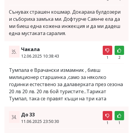
Сънувах страшен кошмар. Докараха булдозери
и събориха замъка ми. Дофтурче Саянче ела да
ми биеш една кожена инжекция и да ми дадеш
една мустаката саралия.
Чакала
35.
12.06.2025 10:38:43
1
2
Тумпала е Врачански измамник , бивш
милиционер старшинка ,само за няколко
годинки естествено за далаверката през сезона
20 лв 20 лв. 20 лв бой туристите...Тарикат
Тумпал, така се правят къщи на три ката
До 33
34.
11.06.2025 23:50:30
1
1