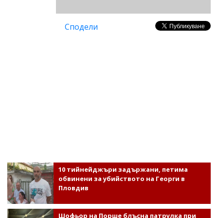
Сподели
10 тийнейджъри задържани, петима
обвинени за убийството на Георги в
Пловдив
Шофьор на Порше блъсна патрулка при