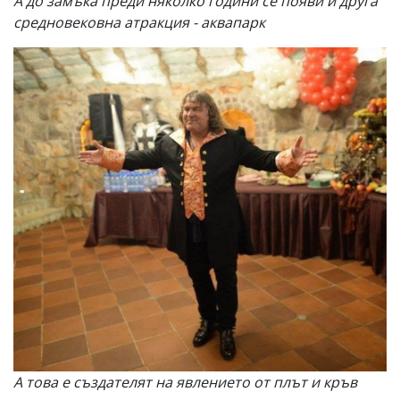
А до замъка преди няколко години се появи и друга
средновековна атракция - аквапарк
А това е създателят на явлението от плът и кръв