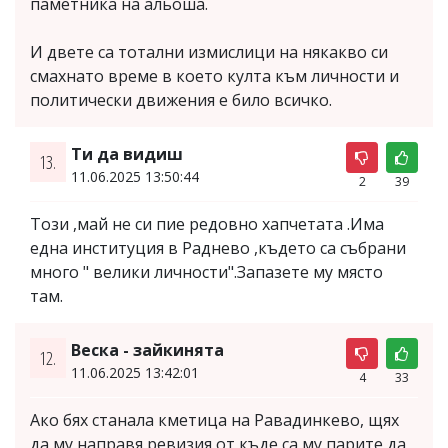
паметника на альоша.
И двете са тотални измислици на някакво си
смахнато време в което култа към личности и
политически движения е било всичко.
Ти да видиш
13.
11.06.2025 13:50:44
2
39
Този ,май не си пие редовно хапчетата .Има
една институция в Раднево ,където са събрани
много " велики личности".Запазете му място
там.
Веска - зайкинята
12.
11.06.2025 13:42:01
4
33
Ако бях станала кметица на Равадинкево, щях
да му направя ревизия от къде са му парите да