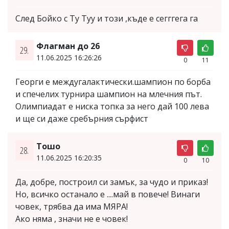
След Бойко с Ту Туу и този ,къде е сегггега га
Флагман до 26
29.
11.06.2025 16:26:26
0
11
Георги е междугалактически.шампион по борба
и спечелих турнира шампион на млечния път.
Олимпиадат е ниска топка за него дай 100 лева
и ще си даже сребърния сърфист
Тошо
28.
11.06.2025 16:20:35
0
10
Да, добре, построил си замък, за чудо и приказ!
Но, всичко останало е ....май в повече! Винаги
човек, трябва да има МЯРА!
Ако няма , значи не е човек!