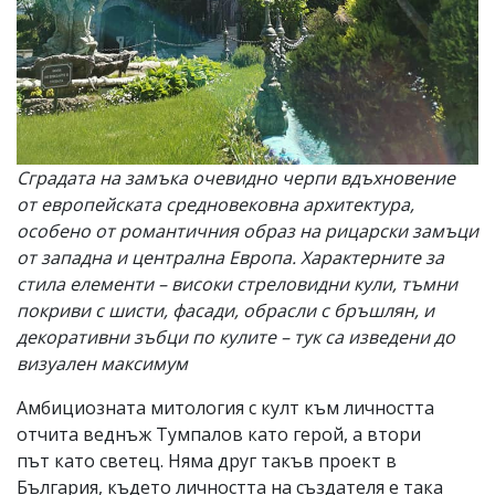
Сградата на замъка очевидно черпи вдъхновение
от европейската средновековна архитектура,
особено от романтичния образ на рицарски замъци
от западна и централна Европа. Характерните за
стила елементи – високи стреловидни кули, тъмни
покриви с шисти, фасади, обрасли с бръшлян, и
декоративни зъбци по кулите – тук са изведени до
визуален максимум
Амбициозната митология с култ към личността
отчита веднъж Тумпалов като герой, а втори
път като светец. Няма друг такъв проект в
България, където личността на създателя е така