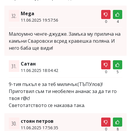
Mega
32.
11.06.2025 19:57:56
0
4
Малоумно ченге-джудже. Замъка му прилича на
камъни Сваровски всред кравешка поляна. И
него баба ще види!
Сатан
31.
11.06.2025 18:04:42
0
5
9-тия пъкъл е за теб миличък(ТЪПУлов)!
Приготвил съм ти необелен ананас за да ти го
твоя г@с!
Светотатството се наказва така.
стоян петров
30.
11.06.2025 17:56:35
0
8