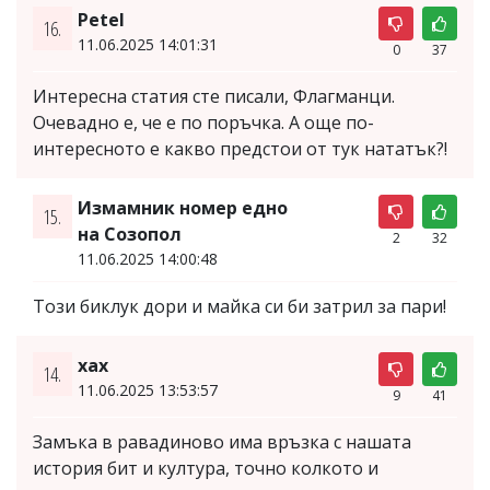
Petel
16.
11.06.2025 14:01:31
0
37
Интересна статия сте писали, Флагманци.
Очевадно е, че е по поръчка. А още по-
интересното е какво предстои от тук нататък?!
Измамник номер едно
15.
на Созопол
2
32
11.06.2025 14:00:48
Този биклук дори и майка си би затрил за пари!
хах
14.
11.06.2025 13:53:57
9
41
Замъка в равадиново има връзка с нашата
история бит и култура, точно колкото и