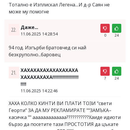
Тотално е Изплискал Легена....И д-р Саян не
може му помогне
Даже...
22.
11.06.2025 14:28:54
0
24
94 год. Изгърби братовчед си най
безкруполно...баровец
ХАХАХАХАХАХАХАХАХА
21.
ХАХАХАХАХА!!!!!!!!!!!!!!!!!!
7
24
!!!!
11.06.2025 14:22:46
ХАХА КОЛКО КИНТИ ВИ ПЛАТИ ТОЗИ "свети
Георти" ЗА ДА МУ РЕКЛАМИРАТЕ ""ЗАМЪКА–
касичка "" ааааааааааааа???????????Хаиде идиоти
бързо да посетите тази ПРОСТОТИЯ да цъкате