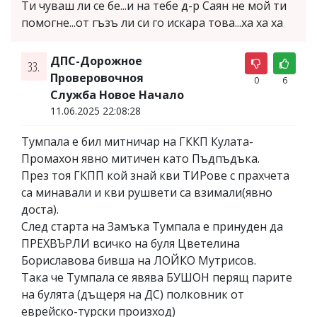
Ти чуваш ли се бе...и на тебе д-р Саян не мой ти
помогне...от гъзъ ли си го искара това...ха ха ха
ДПС-Дорожное
33.
Проверовочноя
0
6
Служба Новое Начало
11.06.2025 22:08:28
Тумпала е бил митничар на ГККП Кулата-
Промахон явно митичен като Пъдпъдъка.
През тоя ГКПП кой знай кви ТИРове с прахчета
са минавали и кви рушвети са взимали(явно
доста).
След старта на Замъка Тумпала е принуден да
ПРЕХВЪРЛИ всичко на буля Цветелина
Бориславова бивша на ЛОЙКО Мутрисов.
Така че Тумпала се явява БУШОН перящ парите
на булята (дъщеря на ДС) полковник от
еврейско-турски произход)