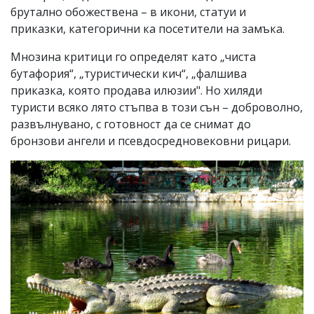
брутално обожествена – в икони, статуи и
приказки, категорични ка посетители на замъка.
Мнозина критици го определят като „чиста
бутафория“, „туристически кич“, „фалшива
приказка, която продава илюзии". Но хиляди
туристи всяко лято стъпва в този сън – доброволно,
развълнувано, с готовност да се снимат до
бронзови ангели и псевдосредновековни рицари.