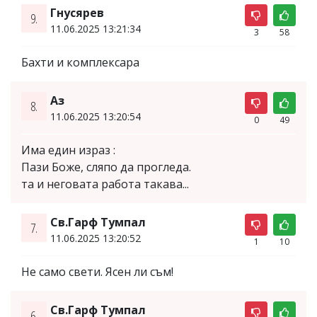
Гнусярев
9.
11.06.2025 13:21:34
3
58
Бахти и комплексара
Аз
8.
11.06.2025 13:20:54
0
49
Има един израз :
Пази Боже, сляпо да прогледа.
та и неговата работа такава...
Св.Гарф Тумпал
7.
11.06.2025 13:20:52
1
10
Не само свети. Ясен ли съм!
Св.Гарф Тумпал
6.