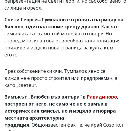
репрезентация на Свети Георги, но със собственото
си лице и ореол.
Свети Георги...Тумпалов е в ролята на рицар на
бял кон, вдигнал копие срещу дракон
. Каква е
символиката - само той може да отговори. Но
според мнозина това е своеобразна канонизация
приживе и изцяло нова страница за култа към
егото.
През собствените си очи, Тумпалов явно се
вижда не е просто строител или предприемач, а
като „светец“.
Замъкът „Влюбен във вятъра“ в
Равадиново
,
построен от него, не само че не е замък в
историческия смисъл, но и изцяло игнорира
местната архитектурна
традиция.
Общоизвестен факт е, че край Созопол