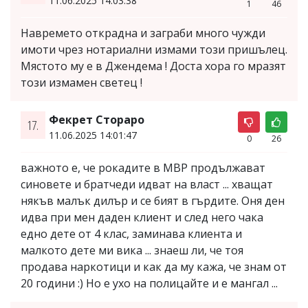
11.06.2025 14:03:38
1
46
Навремето открадна и заграби много чужди
имоти чрез нотариални измами този пришълец.
Мястото му е в Джендема ! Доста хора го мразят
този измамен светец !
Фекрет Стораро
17.
11.06.2025 14:01:47
0
26
важното е, че рокадите в МВР продължават
синовете и братчеди идват на власт ... хващат
някъв малък дилър и се бият в гърдите. Оня ден
идва при мен даден клиент и след него чака
едно дете от 4 клас, заминава клиента и
малкото дете ми вика ... знаеш ли, че тоя
продава наркотици и как да му кажа, че знам от
20 години :) Но е ухо на полицайте и е мангал ...