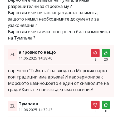
Вярно ли е че замъка на Тумпъла няма
разрешителни за строежа му ?
Вярно ли е че не заплащал данък за имота,
защото нямал необходимите документи за
узаконяване ?
Вярно ли е че всичко построено било измислица
на Тумпъла ?
а грозното нещо
24.
11.06.2025 14:38:40
8
20
наречено "Гъбката" на входа на Морския парк с
кои традиции има връзка?И как хармонира с
Морското казино,което е един от символите на
града?Кичът е навсякъде,няма спасение!
Тумпала
23.
11.06.2025 14:32:43
3
31