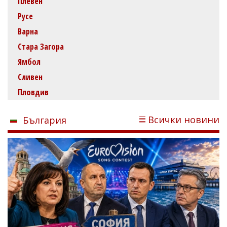
Плевен
Русе
Варна
Стара Загора
Ямбол
Сливен
Пловдив
Всички новини
България