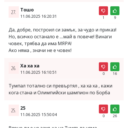
Тошо
27.
11.06.2025 16:20:31
1
9
Да, добре, построил си замък, за чудо и приказ!
Но, всичко останало е ....май в повече! Винаги
човек, трябва да има МЯРА!
Ако няма , значи не е човек!
Ха ха ха
26.
11.06.2025 16:10:51
0
16
Тумпал тотално си превъртял , ха ха ха , кажи
кога стана и Олимпийски шампион по Борба
25
25.
11.06.2025 15:50:04
0
26