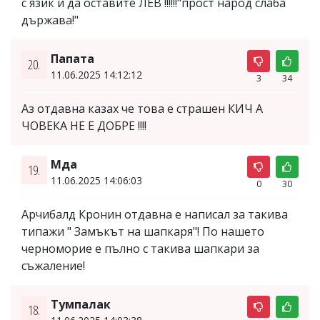
с язик и да оставите ЛЕВ !!!!!!"прост народ слаба
държава!"
Папата
20.
11.06.2025 14:12:12
3
34
Аз отдавна казах че това е страшен КИЧ А
ЧОВЕКА НЕ Е ДОБРЕ !!!!
Мда
19.
11.06.2025 14:06:03
0
30
Арчибалд Кронин отдавна е написал за такива
типажи " Замъкът на шапкаря"! По нашето
черноморие е пълно с такива шапкари за
съжаление!
Тумпалак
18.