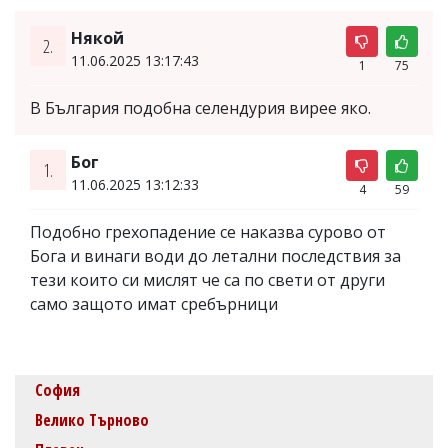
Някой
2.
11.06.2025 13:17:43
1
75
В България подобна селендурия вирее яко.
Бог
1.
11.06.2025 13:12:33
4
59
Подобно грехопадение се наказва сурово от
Бога и винаги води до летални последствия за
тези които си мислят че са по свети от други
само защото имат сребърници
София
Велико Търново