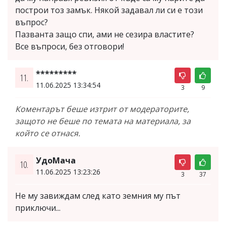
построи тоз замък. Някой задавал ли си е този
въпрос?
Пазванта защо спи, ами не сезира властите?
Все въпроси, без отговори!
*********
11.
11.06.2025 13:34:54
3
9
Коментарът беше изтрит от модераторите,
защото не беше по темата на материала, за
който се отнася.
УдоМача
10.
11.06.2025 13:23:26
3
37
Не му завиждам след като земния му път
приключи...