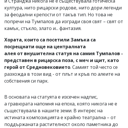
и Странджа никога не е съществувала готическа
култура, нито рицарски родове, нито дори легенди
за феодални крепости от такъв тип. Но това не
попречи на Тумпалов да изгради своя свят – свят от
камък, стъкло, злато и... фантазия.
Хората, които са посетили Замъка са
посрещнати още на централната
алея от внушителна статуя на самия Тумпалов -
представен в рицарска поза, с меч и щит, като
герой от Средновековието
. Самият той често се
разхожда в този вид - от плът и кръв по алеите на
собствения си парк.
В основата на статуята е изсечен надпис,
а гравюрата напомня на епоха, която никога не е
съществувала в нашите земи. В интерес на
истината композицията е крайно театрална – от
поддържаната растителност около паметника до