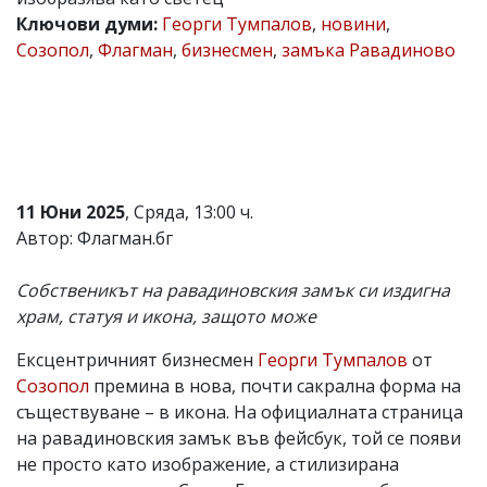
Ключови думи:
Георги Тумпалов
,
новини
,
Коментарите
под
Созопол
,
Флагман
,
бизнесмен
,
замъка Равадиново
статиите
се
въвеждат
от
читателите
и
редакцията
не
11 Юни 2025
, Сряда, 13:00 ч.
носи
Автор: Флагман.бг
отговорност
за
тях!
Собственикът на равадиновския замък си издигна
Ако
храм, статуя и икона, защото може
откриете
обиден
за
Ексцентричният бизнесмен
Георги Тумпалов
от
вас
Созопол
премина в нова, почти сакрална форма на
коментар,
съществуване – в икона. На официалната страница
моля
сигнализирайте
на равадиновския замък във фейсбук, той се появи
ни!
не просто като изображение, а стилизирана