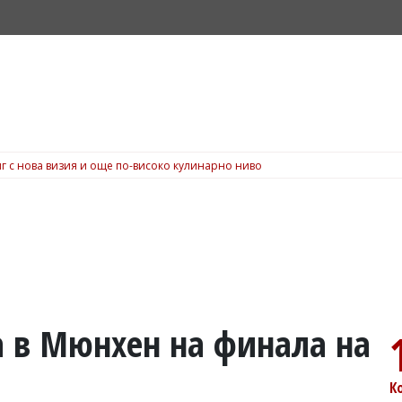
г с нова визия и още по-високо кулинарно ниво
а в Мюнхен на финала на
К