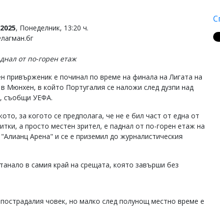
С
2025
, Понеделник, 13:20 ч.
Флагман.бг
аднал от по-горен етаж
н привърженик е починал по време на финала на Лигата на
 в Мюнхен, в който Португалия се наложи след дузпи над
, съобщи УЕФА.
ото, за когото се предполага, че не е бил част от една от
итки, а просто местен зрител, е паднал от по-горен етаж на
 "Алианц Арена" и се е приземил до журналистическия
станало в самия край на срещата, която завърши без
 пострадалия човек, но малко след полунощ местно време е