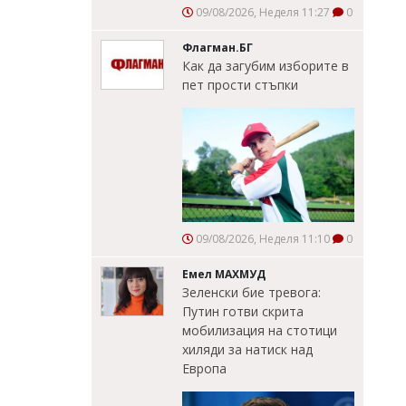
09/08/2026, Неделя 11:27
0
Флагман.БГ
Как да загубим изборите в
пет прости стъпки
09/08/2026, Неделя 11:10
0
Емел МАХМУД
Зеленски бие тревога:
Путин готви скрита
мобилизация на стотици
хиляди за натиск над
Европа