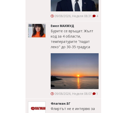
09/08/2026, Неделя 08:31
4
Емел МАХМУД
Бурите се връщат: Жълт
код за 4 области,
температурите "падат
леко" до 30-35 градуса
09/08/2026, Неделя 08:07
1
Флагман.БГ
Флиртът не е интервю за