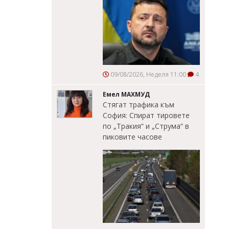
09/08/2026, Неделя 11:00
4
Емел МАХМУД
Стягат трафика към
София: Спират тировете
по „Тракия“ и „Струма“ в
пиковите часове