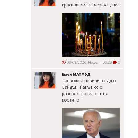
красиви имена черпят днес
09/08/2026, Неделя 09:03
0
Емел МАХМУД
Тревожни новини за Джо
Байдън: Ракът се е
разпространил отвъд
костите