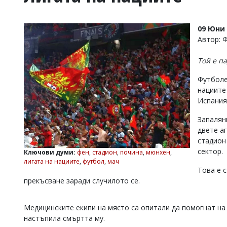
УКРАЙНА
СПОРТ
09 Юни 
РАЗСЛЕДВАНЕ
Автор: 
БИЗНЕС
Той е п
ЮГ
Футболе
нациите
Управители:
Испания
Веселин
Василев,
Запалянк
email:
v.vasilev@flagman.bg
двете аг
Катя
стадион
Касабова,
сектор.
Ключови думи:
фен
,
стадион
,
почина
,
мюнхен
,
еmail:
k.kassabova@flagman.bg
лигата на нациите
,
футбол
,
мач
Това е 
Главен
прекъсване заради случилото се.
редактор:
Иван
Колев,
Медицинските екипи на място са опитали да помогнат на
email:
настъпила смъртта му.
office@flagman.bg