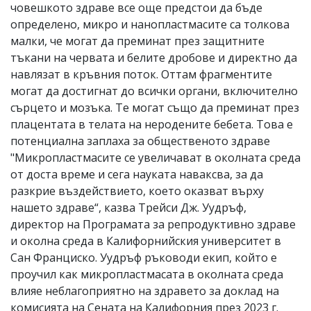
човешкото здраве все още предстои да бъде
определено, микро и нанопластмасите са толкова
малки, че могат да преминат през защитните
тъкани на червата и белите дробове и директно да
навлязат в кръвния поток. Оттам фрагментите
могат да достигнат до всички органи, включително
сърцето и мозъка. Те могат също да преминат през
плацентата в телата на неродените бебета. Това е
потенциална заплаха за общественото здраве
"Микропластмасите се увеличават в околната среда
от доста време и сега науката наваксва, за да
разкрие въздействието, което оказват върху
нашето здраве“, казва Трейси Дж. Уудръф,
директор на Програмата за репродуктивно здраве
и околна среда в Калифорнийския университет в
Сан Франциско. Уудръф ръководи екип, който е
проучил как микропластмасата в околната среда
влияе неблагоприятно на здравето за доклад на
комисията на Сената на Калифорния през 2023 г.