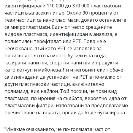
идентифицирали 110 000 до 370 000 пластмасови
частици във всеки литър. Около 90 процента от
тези частици са нанопластмаси, докато останалите
са микропластмаси. Един от често срещаните
видове пластмаса, идентифициран в анализа, е
полиетилен терефталат или PET. Това не е
неочаквано, тъй като PET се използва за
производството на много бутилки за вода,
газирани напитки, спортни напитки и продукти
като кетчуп и майонеза. Ян и неговият екип обаче
са изненадани да установят, че PET е по-малко от
други пластмасови частици, включително
полиамид, вид найлон. Той посочи, че този вид
пластмаса, по ирония на съдбата, вероятно идва от
пластмасови филтри, използвани за предполагаемо
пречистване на водата, преди да бъде бутилирана.
"Имахме очакването, че по-голямата част от