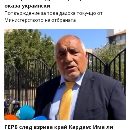
оказа украински
Потвърждение за това дадоха току-що от
Министерството на отбраната
ГЕРБ след взрива край Кардам: Има ли