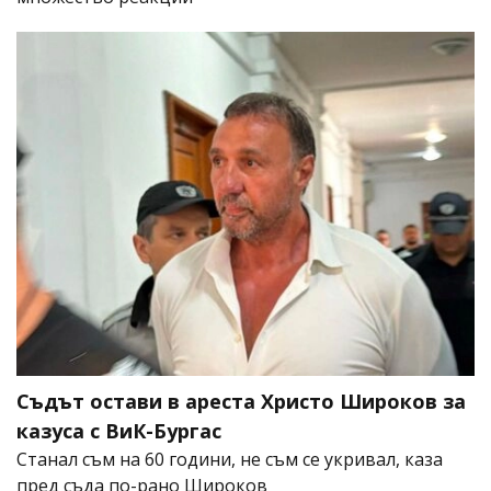
Съдът остави в ареста Христо Широков за
казуса с ВиК-Бургас
Станал съм на 60 години, не съм се укривал, каза
пред съда по-рано Широков