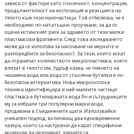
зависи от фактори като токсичност, концентрация,
продължителност на експозиция и реакцията на
тялото към тези наночастици. Той отбелязва, че е
необходимо по-нататъшно проучване, за да се
оцени истинският риск за здравето от тези малки
пластмасови фрагменти. След това изследването
може да се използва за насочване на мерките и
разпоредбите за безопасност. За тези, които искат
да ограничат количеството микропластмаса, която
влизат в тялото им, Удръф казва, че пиенето на
чешмяна вода или вода от стъклени бутилки е по-
безопасна алтернатива. Нова микроскопска
техника идентифицира и най-малките частици
пластмаса в бутилираната вода Ян и сътрудниците
му са избрали три популярни марки вода,
продавана в Съединените щати. Използвайки
уникален подход, включващ два едновременни
лазера, които са настроени да карат специфични
молекули да резонират, учените са