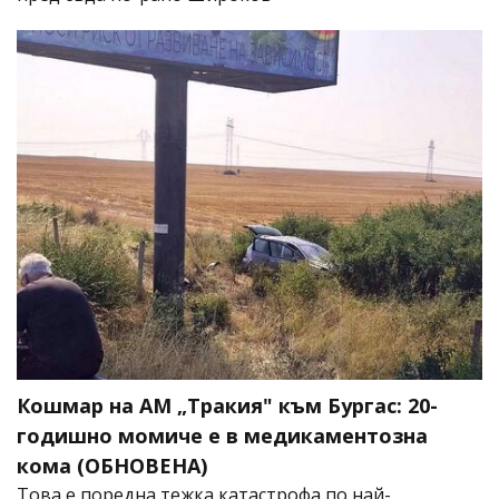
Кошмар на АМ „Тракия" към Бургас: 20-
годишно момиче е в медикаментозна
кома (ОБНОВЕНА)
Това е поредна тежка катастрофа по най-