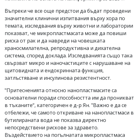
Въпреки че все още предстои да бъдат проведени
значителни клинични изпитвания върху хора по
темата, изследвания върху животни и лаборатории
показват, че микропластмасата може да повиши
риска от рак и да навреди на човешката
храносмилателна, репродуктивна и дихателна
система, според доклада. Изследванията също така
свързват микро и наночастиците с нарушаване на
щитовидната и ендокринната функция,
затлъстяване и инсулинова резистентност.
"Притесненията относно нанопластмасите са
основателни поради способността им да проникват
в тъканите“, категоричен е д-р Ян. "Важно е да се
отбележи, че самото откриване на нанопластмаси в
бутилираната вода не показва директно
непосредствени рискове за здравето.
Въздействието на погълнатата микропластмаса