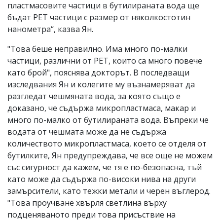
пластмасовите частици в бутилираната вода ще
бъдат PET частици с размер от няколкостотин
нанометра“, казва Ян.
"Това беше неправилно. Има много по-малки
частици, различни от PET, които са много повече
като брой", пояснява докторът. В последващи
изследвания Ян и колегите му възнамеряват да
разгледат чешмяната вода, за която също е
доказано, че съдържа микропластмаса, макар и
много по-малко от бутилираната вода. Въпреки че
водата от чешмата може да не съдържа
количеството микропластмаса, което се отделя от
бутилките, Ян предупреждава, че все още не можем
със сигурност да кажем, че тя е по-безопасна, тъй
като може да съдържа по-високи нива на други
замърсители, като тежки метали и черен въглерод.
"Това проучване хвърля светлина върху
подценяваното преди това присъствие на