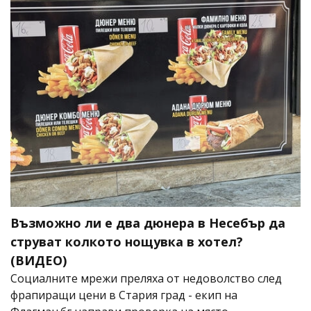
Възможно ли е два дюнера в Несебър да
струват колкото нощувка в хотел?
(ВИДЕО)
Социалните мрежи преляха от недоволство след
фрапиращи цени в Стария град - екип на