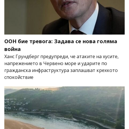
ООН бие тревога: Задава се нова голяма
война
Ханс Грундберг предупреди, че атаките на хусите,
напрежението в Червено море и ударите по
гражданска инфраструктура заплашват крехкото
спокойствие