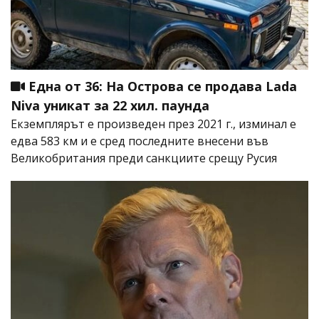
Една от 36: На Острова се продава Lada
Niva уникат за 22 хил. паунда
Екземплярът е произведен през 2021 г., изминал е
едва 583 км и е сред последните внесени във
Великобритания преди санкциите срещу Русия