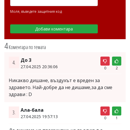
Моля, въведете защитния код
4
Коментара по темата
До 3
4.
27.04.2025 20:36:06
0
2
Никакво дишане, въздухът е вреден за
здравето. Най-добре да не дишаме,за да сме
здрави : D
Ала-бала
3.
27.04.2025 19:57:13
0
1