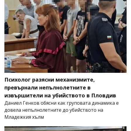
Психолог разясни механизмите,
превърнали непълнолетните в
извършители на убийството в Пловдив
Даниел Генков обясни как груповата динамика е
довела непълнолетните до убийството на
Младежкия хълм