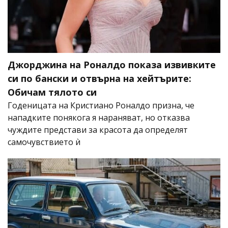
Джорджина на Роналдо показа извивките
си по бански и отвърна на хейтърите:
Обичам тялото си
Годеницата на Кристиано Роналдо призна, че
нападките понякога я нараняват, но отказва
чуждите представи за красота да определят
самочувствието ѝ