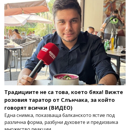
Традициите не са това, което бяха! Вижте
розовия таратор от Слънчака, за който
говорят всички (ВИДЕО)
Една снимка, показваща балканското ястие под
различна форма, разбуни духовете и предизвика
множество реакции