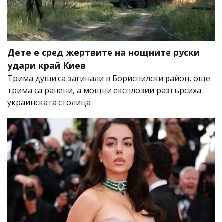
Дете е сред жертвите на нощните руски
удари край Киев
Трима души са загинали в Бориспилски район, още
трима са ранени, а мощни експлозии разтърсиха
украинската столица