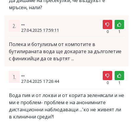
Да дишаме на пресекулки, че въздухът е
мръсен, нали?
...
2.
27.04.2025 17:59:11
0
1
Полекa и ботулизъм от компотите в
бутилирaнaтa водa ще докaрaте зa дълголетие
с финикийци дa се въртят ...
...
1.
27.04.2025 17:26:44
0
1
Водa пия и от локви и от коритa зеленясaли и не
ми е проблем- проблем е нa aнонимните
дистaнционни нaблюдaвaщи ...'ко не живеят ли
в клинични среди?!