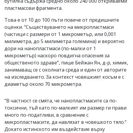
бутилка съдържа средно около 240 000 откриваеми
пластмасови фрагмента.
Това е от 10 до 100 пъти повече от предишните
оценки. "Съществуването на микропластмаси
(частици с размери от 1 микрометър, или 0,001
милиметра, до 5 милиметра големина) и вероятно
дори на нанопластмаси (по-малки от 1
микрометър) наскоро повдигна опасения за
общественото здраве“, пише Бейжан Ян, д-р, химик,
занимаващ се с околната среда и един от авторите
на изследването. За контекст човешкият косъм е с
диаметър около 70 микрометра.
"В частност се смята, че нанопластмасите са по-
токсични, тъй като по-малкият им размер ги прави
много по-податливи, в сравнение с
микропластмасите, да навлязат в човешкото тяло.“
Докато истинското им въздействие върху