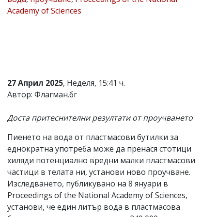
Academy of Sciences
Коментарите
под
статиите
се
въвеждат
от
читателите
и
редакцията
27 Април 2025
, Неделя, 15:41 ч.
не
Автор: Флагман.бг
носи
отговорност
за
Доста притеснителни резултати от проучването
тях!
Ако
Пиенето на вода от пластмасови бутилки за
откриете
еднократна употреба може да пренася стотици
обиден
за
хиляди потенциално вредни малки пластмасови
вас
частици в телата ни, установи ново проучване.
коментар,
Изследването, публикувано на 8 януари в
моля
сигнализирайте
Proceedings of the National Academy of Sciences,
ни!
установи, че един литър вода в пластмасова