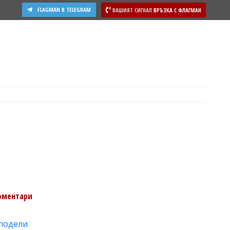
FLAGMAN В TELEGRAM
ВАШИЯТ СИГНАЛ
ВРЪЗКА С ФЛАГМАН
ости
оментари
подели