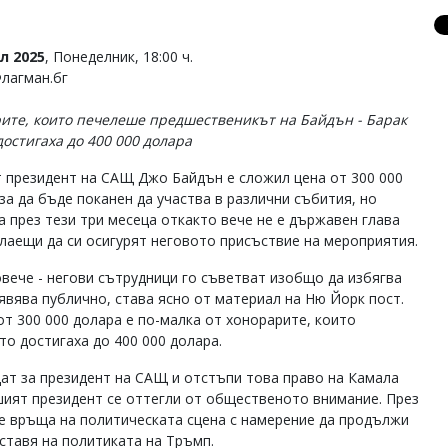
л 2025
, Понеделник, 18:00 ч.
Флагман.бг
ите, които печелеше предшественикът на Байдън - Барак
достигаха до 400 000 долара
 президент на САЩ Джо Байдън е сложил цена от 300 000
за да бъде поканен да участва в различни събития, но
а през тези три месеца откакто вече не е държавен глава
лаещи да си осигурят неговото присъствие на мероприятия.
вече - негови сътрудници го съветват изобщо да избягва
оявява публично, става ясно от материал на Ню Йорк пост.
от 300 000 долара е по-малка от хонорарите, които
о достигаха до 400 000 долара.
дат за президент на САЩ и отстъпи това право на Камала
шият президент се оттегли от общественото внимание. През
се връща на политическата сцена с намерение да продължи
ставя на политиката на Тръмп.