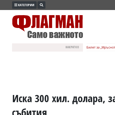
КАТЕГОРИИ
ПРОМО
ЗОНА
ИЗБОРИ
2026
ПРАКТИЧНО
НАКРАТКО
Билет за „Мръснот
КУЛТУРА
ЗДРАВЕ
ПОЛИТИКА
ОБЩИНИ
ОБЩЕСТВО
ЛАЙФСТАЙЛ
Иска 300 хил. долара, з
ВОЙНАТА
събития
В