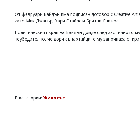
Коментарите
под
От февруари Байдън има подписан договор с Creative Arti
статиите
като Мик Джагър, Хари Стайлс и Бритни Спиърс.
се
въвеждат
Политическият край на Байдън дойде след хаотичното му
от
неубедително, че дори съпартийците му започнаха откри
читателите
и
редакцията
не
носи
отговорност
за
тях!
Ако
откриете
обиден
В категории:
Животът
за
вас
коментар,
моля
сигнализирайте
ни!