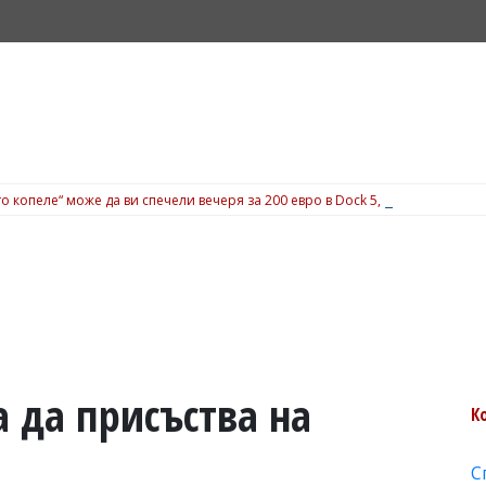
о копеле“ може да ви спечели вечеря за 200 евро в Dock 5, вижте подробн
а да присъства на
К
С