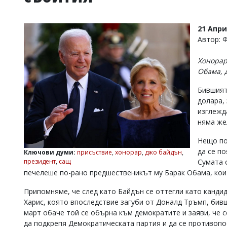
УКРАЙНА
СПОРТ
21 Апри
РАЗСЛЕДВАНЕ
Автор: 
БИЗНЕС
Хонорар
ЮГ
Обама, 
Бившият
Управители:
долара, 
Веселин
Василев,
изглежд
email:
няма же
v.vasilev@flagman.bg
Катя
Нещо по
Касабова,
да се п
Ключови думи:
присъствие
,
хонорар
,
джо байдън
,
еmail:
k.kassabova@flagman.bg
президент
,
сащ
Сумата 
печелеше по-рано предшественикът му Барак Обама, коит
Главен
редактор:
Припомняме, че след като Байдън се оттегли като канди
Иван
Колев,
Харис, която впоследствие загуби от Доналд Тръмп, бив
email:
март обаче той се обърна към демократите и заяви, че 
office@flagman.bg
да подкрепя Демократическата партия и да се противопо