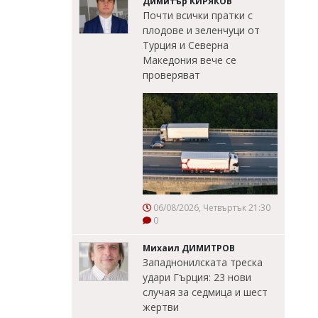
Димитър КИРЯКОВ
Почти всички пратки с
плодове и зеленчуци от
Турция и Северна
Македония вече се
проверяват
06/08/2026, Четвъртък 21:30
0
Михаил ДИМИТРОВ
Западнонилската треска
удари Гърция: 23 нови
случая за седмица и шест
жертви