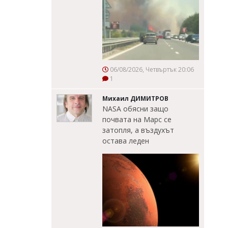
06/08/2026, Четвъртък 20:06
1
Михаил ДИМИТРОВ
NASA обясни защо
почвата на Марс се
затопля, а въздухът
остава леден